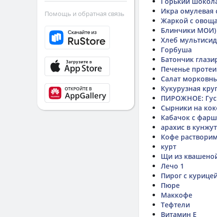
Горький шоколад
Икра омулевая 
Помощь и обратная связь
Жаркой с овощ
Блинчики МОИ)
Хлеб мультисид
Горбуша
Батончик глази
Печенье проте
Салат морковны
Кукурузная кру
ПИРОЖНОЕ: Гус
Сырники на кок
Кабачок с фар
арахис в кунжу
Кофе растворим
курт
Щи из квашеной
Лечо 1
Пирог с курицей
Пюре
Маккофе
Тефтели
Витамин Е