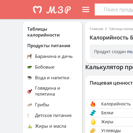
Таблицы
Главная
Таблица кало
калорийности
Калорийность
Продукты питания
Продукт создан
по
Баранина и дичь
Калькулятор пр
Бобовые
Вода и напитки
Пищевая ценност
Говядина и
телятина
Калорийность
Грибы
Белки
Детское питание
Жиры
Жиры и масла
Углеводы