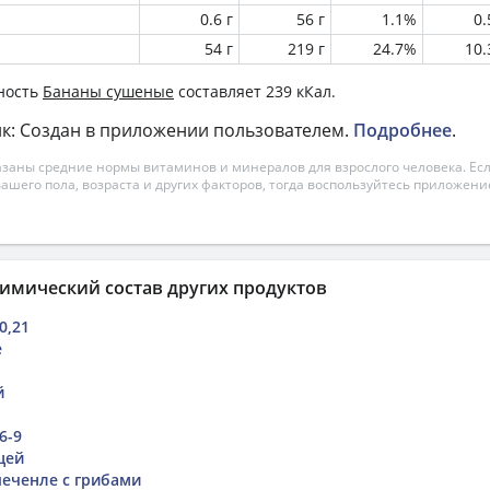
0.6 г
56 г
1.1%
0
54 г
219 г
24.7%
10
ность
Бананы сушеные
составляет 239 кКал.
к: Создан в приложении пользователем.
Подробнее
.
азаны средние нормы витаминов и минералов для взрослого человека. Есл
вашего пола, возраста и других факторов, тогда воспользуйтесь приложен
имический состав других продуктов
0,21
е
й
6-9
цей
печенле с грибами