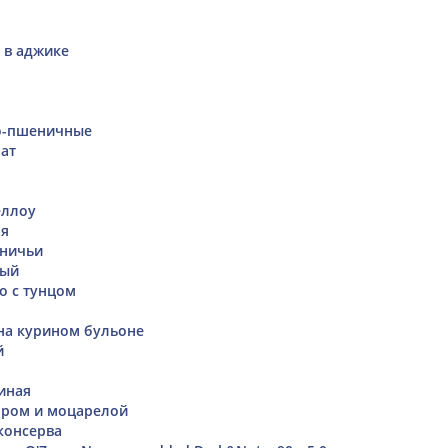
 в аджике
о-пшеничные
ат
еллоу
ая
тничьи
ный
о с тунцом
на курином бульоне
й
иная
ором и моцарелой
консерва