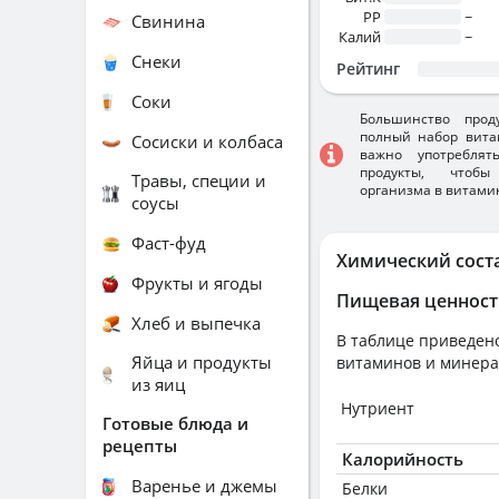
PP
~
Свинина
Калий
~
Снеки
Рейтинг
Соки
Большинство прод
полный набор вита
Сосиски и колбаса
важно употребля
продукты, чтобы
Травы, специи и
организма в витами
соусы
Фаст-фуд
Химический сост
Фрукты и ягоды
Пищевая ценност
Хлеб и выпечка
В таблице приведено
Яйца и продукты
витаминов и минера
из яиц
Нутриент
Готовые блюда и
рецепты
Калорийность
Варенье и джемы
Белки