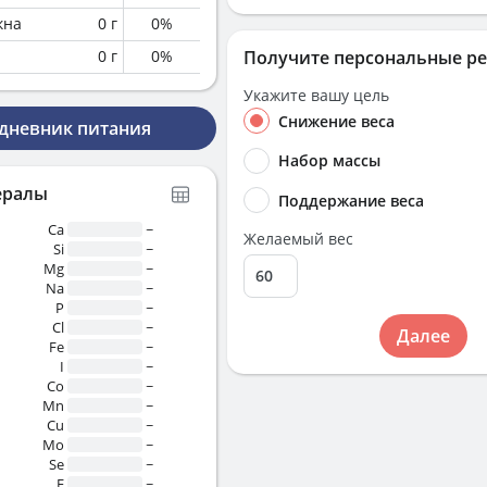
кна
0
г
0
%
0
г
0
%
Получите персональные р
Укажите вашу цель
Снижение веса
 дневник питания
Набор массы
ералы
Поддержание веса
Ca
~
Желаемый вес
Si
~
Mg
~
Na
~
P
~
Cl
~
Далее
Fe
~
I
~
Co
~
Mn
~
Cu
~
Mo
~
Se
~
F
~