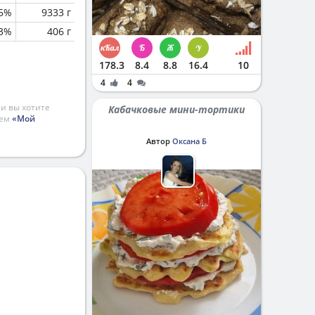
.5%
9333 г
.3%
406 г
178.3
8.4
8.8
16.4
10
4
4
и вы хотите
Кабачковые мини-тортики
ием
«Мой
Автор
Оксана Б