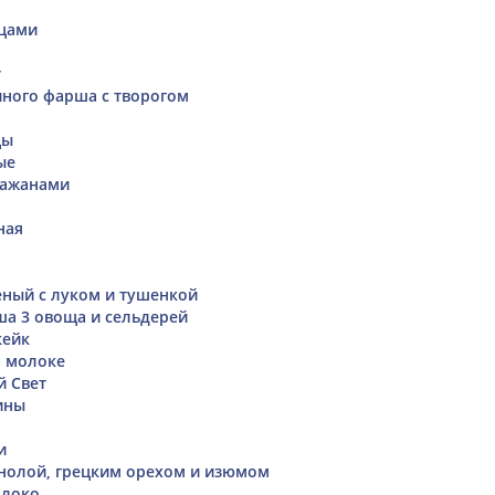
бцами
r
иного фарша с творогом
цы
ые
лажанами
ная
ный с луком и тушенкой
ша 3 овоща и сельдерей
кейк
а молоке
й Свет
ины
и
анолой, грецким орехом и изюмом
олоко