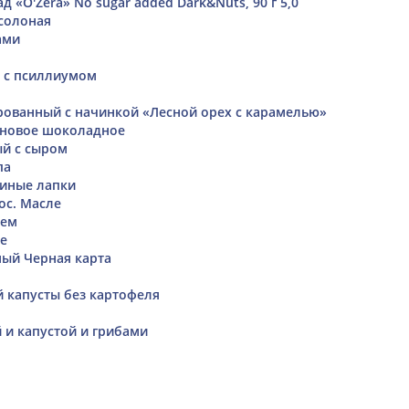
 «O'Zera» No sugar added Dark&Nuts, 90 г 5,0
солоная
ами
 с псиллиумом
рованный с начинкой «Лесной орех с карамелью»
иновое шоколадное
й с сыром
па
иные лапки
ос. Масле
шем
те
ый Черная карта
 капусты без картофеля
 и капустой и грибами