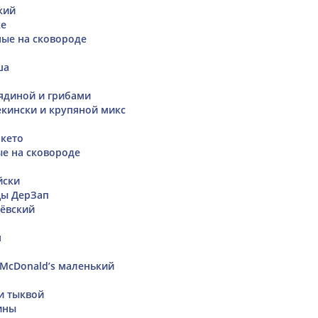
кий
ке
ые на сковороде
ша
вядиной и грибами
кински и крупяной микс
кето
е на сковороде
йски
цы ДерЗап
ёвский
м
McDonald’s маленький
и тыквой
ины