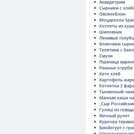
Аквадетрим
Сырники с хле
Овсяноблин
Моцарелла Spa
Котлеты из кур
Шиповник
Ленивые голуб
Блинчики сырн
Телятина с бак
Смузи
Пшеница варен
Ржаные отруби
Кето хлеб
Картофель жаре
Котлетки 2 фар
Тыквенный чиз
Манная каша н
_Сыр Российски
Гуляш из говяд
Яичный рулет
Курочка терияк
Биойогурт с гр
Шоколадное м