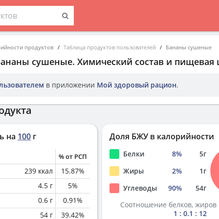
рийности продуктов
Таблица продуктов пользователей
Бананы сушеные
Бананы сушеные
. Химический состав и пищевая 
льзователем
в приложении
Мой здоровый рацион
.
одукта
ь на
100
г
Доля БЖУ в калорийности
Белки
8
%
5
г
% от РСП
239
ккал
15.87
%
Жиры
2
%
1
г
4.5
г
5
%
Углеводы
90
%
54
г
0.6
г
0.91
%
Соотношение белков, жиров 
1 : 0.1 : 12
54
г
39.42
%