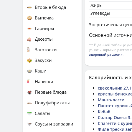
Жиры
Вторые блюда
Углеводы
Выпечка
Энергетическая цен
Гарниры
Основной источни
Десерты
** В данной таблице ук
Заготовки
узнать нормы с учетом 
здоровый рацион»
.
Закуски
Каши
Калорийность и х
Напитки
свекольник 27,1
Первые блюда
криспы фински
Манго-ласси
Полуфабрикаты
Паштет курины
Кебаб
Салаты
Солгар Омега 3-
Спагетти с кури
Соусы и заправки
Филе трески зе