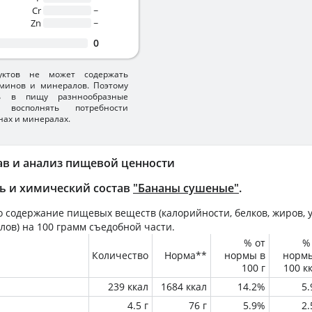
Cr
~
Zn
~
0
уктов не может содержать
минов и минералов. Поэтому
ть в пищу разннообразные
 восполнять потребности
нах и минералах.
ав и анализ пищевой ценности
ь и химический состав
"Бананы сушеные"
.
 содержание пищевых веществ (калорийности, белков, жиров, у
лов) на
100 грамм
съедобной части.
% от
%
Количество
Норма**
нормы в
норм
100 г
100 к
239 ккал
1684 ккал
14.2%
5
4.5 г
76 г
5.9%
2