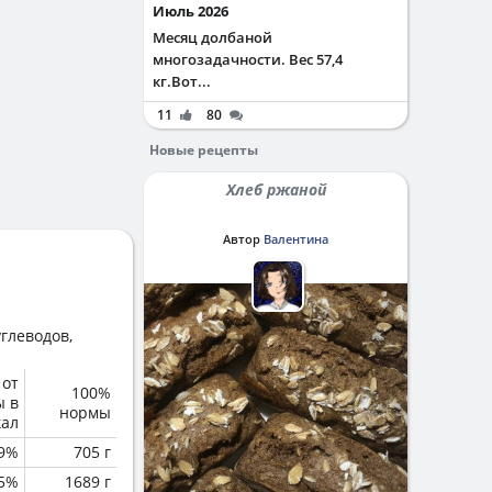
Июль 2026
Месяц долбаной
многозадачности. Вес 57,4
кг.Вот...
11
80
Новые рецепты
Хлеб ржаной
Автор
Валентина
глеводов,
 от
100%
ы в
нормы
кал
.9%
705 г
.5%
1689 г