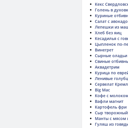
Кекс Свердловс
Голень в духов
Куриные отбивн
Салат с авокадо
Лепешки из ма
Хлеб без яиц
Кесадилья с го
Цыпленок по-пе
Винегрет
Сырные оладьи 
Свиные отбивны
Аквадетрим
Курица по евре
Ленивые голуб
Сервелат Кремл
Big Mac
Кофе с молоко
Вафли магнит
Картофель фри 
Сыр творожный
Манты с мясом 
Гуляш из говяд