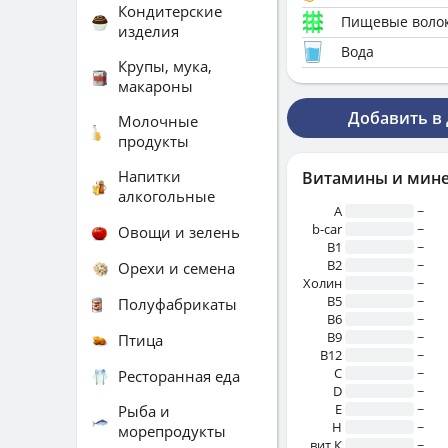
Кондитерские
Пищевые воло
изделия
Вода
Крупы, мука,
макароны
Добавить в
Молочные
продукты
Напитки
Витамины и мин
алкогольные
A
~
b-car
~
Овощи и зелень
В1
~
B2
~
Орехи и семена
Холин
~
B5
~
Полуфабрикаты
B6
~
B9
~
Птица
B12
~
C
~
Ресторанная еда
D
~
E
~
Рыба и
H
~
морепродукты
вит.К
~