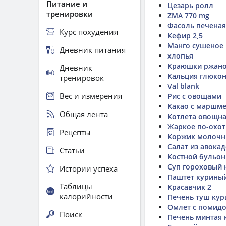
Питание и
Цезарь ролл
тренировки
ZMA 770 mg
Фасоль печеная
Курс похудения
Кефир 2,5
Манго сушеное
Дневник питания
хлопья
Краюшки ржан
Дневник
Кальция глюкон
тренировок
Val blank
Вес и измерения
Рис с овощами
Какао с маршм
Общая лента
Котлета овощн
Жаркое по-охо
Рецепты
Коржик молоч
Салат из авокад
Статьи
Костной бульон
Суп гороховый 
Истории успеха
Паштет курины
Таблицы
Красавчик 2
калорийности
Печень туш кур
Омлет с помид
Поиск
Печень минтая 