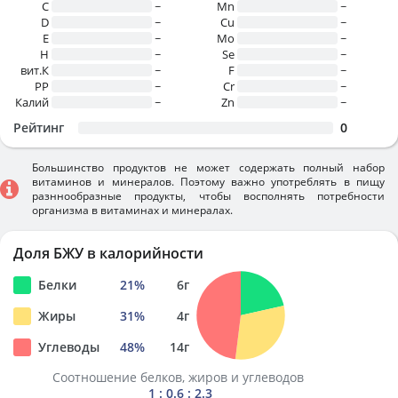
C
~
Mn
~
D
~
Cu
~
E
~
Mo
~
H
~
Se
~
вит.К
~
F
~
PP
~
Cr
~
Калий
~
Zn
~
Рейтинг
0
Большинство продуктов не может содержать полный набор
витаминов и минералов. Поэтому важно употреблять в пищу
разннообразные продукты, чтобы восполнять потребности
организма в витаминах и минералах.
Доля БЖУ в калорийности
Белки
21
%
6
г
Жиры
31
%
4
г
Углеводы
48
%
14
г
Соотношение белков, жиров и углеводов
1 : 0.6 : 2.3