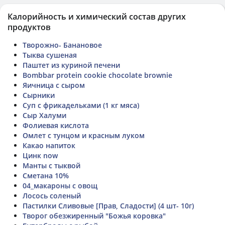
Калорийность и химический состав других
продуктов
Творожно- Банановое
Тыква сушеная
Паштет из куриной печени
Bombbar protein cookie chocolate brownie
Яичница с сыром
Сырники
Суп с фрикадельками (1 кг мяса)
Сыр Халуми
Фолиевая кислота
Омлет с тунцом и красным луком
Какао напиток
Цинк now
Манты с тыквой
Сметана 10%
04_макароны с овощ
Лосось соленый
Пастилки Сливовые [Прав, Сладости] (4 шт- 10г)
Творог обезжиренный "Божья коровка"