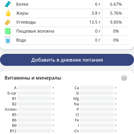
Белки
6
г
6.67
%
Жиры
3.8
г
5.76
%
Углеводы
13.5
г
9.85
%
Пищевые волокна
0
г
0
%
Вода
0
г
0
%
Добавить в дневник питания
Витамины и минералы
A
~
Ca
~
b-car
~
Si
~
В1
~
Mg
~
B2
~
Na
~
Холин
~
P
~
B5
~
Cl
~
B6
~
Fe
~
B9
~
I
~
B12
~
Co
~