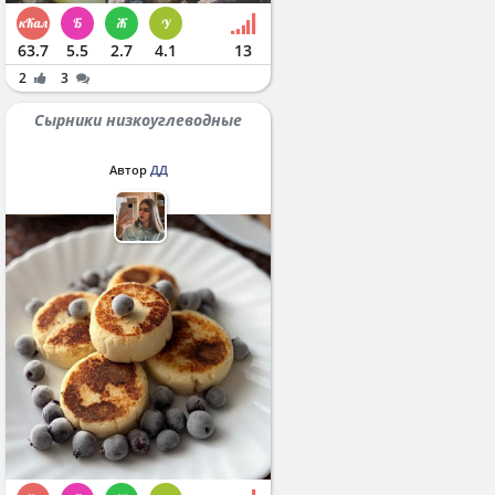
63.7
5.5
2.7
4.1
13
2
3
Сырники низкоуглеводные
Автор
ДД