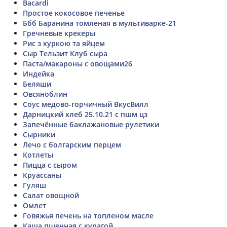
Bacardi
Простое кокосовое печенье
Ббб Баранина томленая в мультиварке-21
Гречневые крекеры
Рис з куркою та яйцем
Сыр Тельзит Клуб сыра
Паста/макароны с овощами26
Индейка
Беляши
Овсяноблин
Соус медово-горчичный ВкусВилл
Дарницкий хлеб 25.10.21 с пшм цз
Запечённые баклажановые рулетики
Сырники
Лечо с болгарским перцем
Котлеты
Пицца с сыром
Круассаны
Гуляш
Салат овощной
Омлет
Говяжья печень на топленом масле
Каша пшенная с курагой