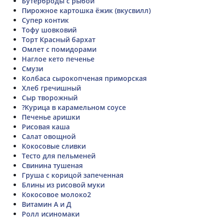
Бутерброды с рыбой
Пирожное картошка ёжик (вкусвилл)
Супер контик
Тофу шовковий
Торт Красный бархат
Омлет с помидорами
Наглое кето печенье
Смузи
Колбаса сырокопченая приморская
Хлеб гречишный
Сыр творожный
?Курица в карамельном соусе
Печенье аришки
Рисовая каша
Салат овощной
Кокосовые сливки
Тесто для пельменей
Свинина тушеная
Груша с корицой запеченная
Блины из рисовой муки
Кокосовое молоко2
Витамин А и Д
Ролл исиномаки