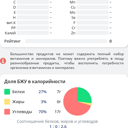
C
~
Mn
~
D
~
Cu
~
E
~
Mo
~
H
~
Se
~
вит.К
~
F
~
PP
~
Cr
~
Калий
~
Zn
~
Рейтинг
0
Большинство продуктов не может содержать полный набор
витаминов и минералов. Поэтому важно употреблять в пищу
разннообразные продукты, чтобы восполнять потребности
организма в витаминах и минералах.
Доля БЖУ в калорийности
Белки
27
%
7
г
Жиры
3
%
0
г
Углеводы
70
%
17
г
Соотношение белков, жиров и углеводов
1 : 0 : 2.6