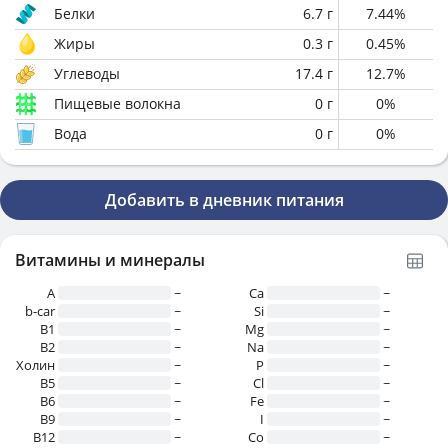
Белки
6.7
г
7.44
%
Жиры
0.3
г
0.45
%
Углеводы
17.4
г
12.7
%
Пищевые волокна
0
г
0
%
Вода
0
г
0
%
Добавить в дневник питания
Витамины и минералы
A
~
Ca
~
b-car
~
Si
~
В1
~
Mg
~
B2
~
Na
~
Холин
~
P
~
B5
~
Cl
~
B6
~
Fe
~
B9
~
I
~
B12
~
Co
~