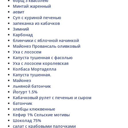
борщ з квасолею
Минтай жаренный
аевит
Суп с куриной печенью
запеканка из кабачков
Зимний
Карбонад
блинчики с яблочной начинкой
Майонез Провансаль оливковый
Уха с лососем
Капуста тушенная с фасолью
Уха с лососем королевская
Колбаса Мортаделла
Капуста тушенная.
Майонез
льняной батончик
Йогурт 1.5%
Кабачковый рулет с печенью и сыром
батончик
хлебцы клюквенные
Кефир 1% Сельские мотивы
Шоколад 75%
салат с крабовыми палочками