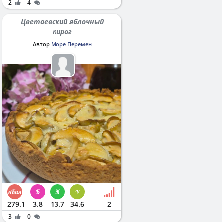
2
4
Цветаевский яблочный
пирог
Автор
Море Перемен
279.1
3.8
13.7
34.6
2
3
0