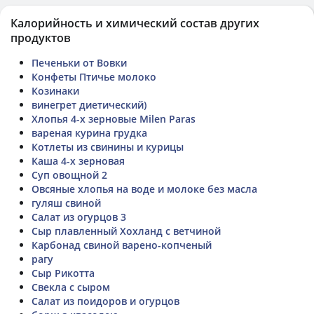
Калорийность и химический состав других
продуктов
Печеньки от Вовки
Конфеты Птичье молоко
Козинаки
винегрет диетический)
Хлопья 4-х зерновые Milen Paras
вареная курина грудка
Котлеты из свинины и курицы
Каша 4-х зерновая
Суп овощной 2
Овсяные хлопья на воде и молоке без масла
гуляш свиной
Салат из огурцов 3
Сыр плавленный Хохланд с ветчиной
Карбонад свиной варено-копченый
рагу
Сыр Рикотта
Свекла с сыром
Салат из поидоров и огурцов