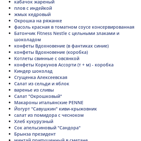
кабачок жареный
плов с индейкой
жмых кедровый
Окрошка на ряжанке
фасоль красная в томатном соусе консервированная
Батончик Fitness Nestle c цельными злаками и
шоколадом
конфеты Вдохновение (в фантиках синие)
конфеты Вдохновение (коробка)
Котлеты свинные с овсянкой
конфеты Коркунов Ассорти (т + м) - коробка
Киндер шоколад
Сгущенка Алексеевская
Салат из сельди и яблок
варенье из сливы
Салат "Окрошковый"
Макароны итальянские PENNE
Йогурт "Савушкин" киви-крыжовник
салат из помидора с чесноком
Хлеб кукурузный
Сок апельсиновый "Сандора"
Брынза президент
минтай припущенный в сметане