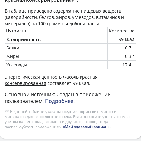
В таблице приведено содержание пищевых веществ
(калорийности, белков, жиров, углеводов, витаминов и
минералов) на
100 грамм
съедобной части.
Нутриент
Количество
Калорийность
99 ккал
Белки
6.7 г
Жиры
0.3 г
Углеводы
17.4 г
Энергетическая ценность
Фасоль красная
консервированная
составляет 99 кКал.
Основной источник: Создан в приложении
пользователем.
Подробнее
.
** В данной таблице указаны средние нормы витаминов и
минералов для взрослого человека. Если вы хотите узнать нормы с
учетом вашего пола, возраста и других факторов, тогда
воспользуйтесь приложением
«Мой здоровый рацион»
.