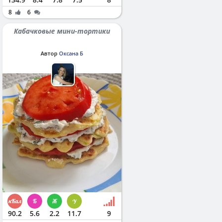
8
6
Кабачковые мини-тортики
Автор
Оксана Б
90.2
5.6
2.2
11.7
9