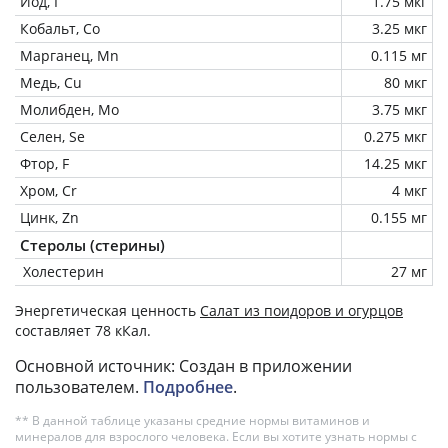
Йод, I
1.75 мкг
Кобальт, Co
3.25 мкг
Марганец, Mn
0.115 мг
Медь, Cu
80 мкг
Молибден, Mo
3.75 мкг
Селен, Se
0.275 мкг
Фтор, F
14.25 мкг
Хром, Cr
4 мкг
Цинк, Zn
0.155 мг
Стеролы (стерины)
Холестерин
27 мг
Энергетическая ценность
Салат из поидоров и огурцов
составляет 78 кКал.
Основной источник: Создан в приложении
пользователем.
Подробнее
.
** В данной таблице указаны средние нормы витаминов и
минералов для взрослого человека. Если вы хотите узнать нормы с