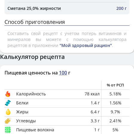
Сметана 25,0% жирности
200 г
Способ приготовления
Составить свой рецепт с учетом потерь витаминов и
минералов вы можете с помощью калькулятора
рецептов в приложении
"Мой здоровый рацион"
.
Калькулятор рецепта
Пищевая ценность на
100
г
% от РСП
Калорийность
78
ккал
5.18
%
Белки
1.4
г
1.56
%
Жиры
6.4
г
9.7
%
Углеводы
3.3
г
2.41
%
Пищевые волокна
1
г
5
%