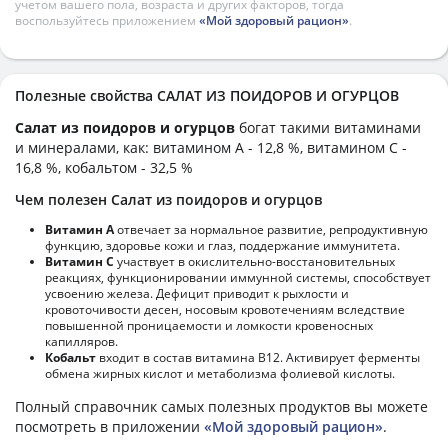
учетом вашего пола, возраста и других факторов, тогда
воспользуйтесь приложением
«Мой здоровый рацион»
.
Полезные свойства САЛАТ ИЗ ПОИДОРОВ И ОГУРЦОВ
Салат из поидоров и огурцов
богат такими витаминами
и минералами, как: витамином А - 12,8 %, витамином C -
16,8 %, кобальтом - 32,5 %
Чем полезен Салат из поидоров и огурцов
Витамин А
отвечает за нормальное развитие, репродуктивную
функцию, здоровье кожи и глаз, поддержание иммунитета.
Витамин С
участвует в окислительно-восстановительных
реакциях, функционировании иммунной системы, способствует
усвоению железа. Дефицит приводит к рыхлости и
кровоточивости десен, носовым кровотечениям вследствие
повышенной проницаемости и ломкости кровеносных
капилляров.
Кобальт
входит в состав витамина В12. Активирует ферменты
обмена жирных кислот и метаболизма фолиевой кислоты.
Полный справочник самых полезных продуктов вы можете
посмотреть в приложении
«Мой здоровый рацион»
.