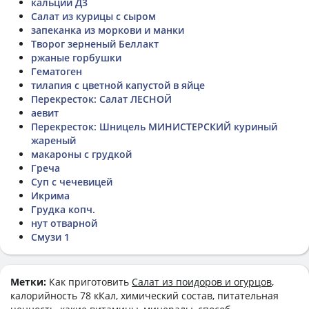
кальций Д3
Салат из курицы с сыром
запеканка из моркови и манки
Творог зерненый Беллакт
ржаные горбушки
Гематоген
тилапия с цветной капустой в яйце
Перекресток: Салат ЛЕСНОЙ
аевит
Перекресток: Шницель МИНИСТЕРСКИЙ куриный
жареный
макароны с грудкой
Греча
Суп с чечевицей
Икрима
Грудка копч.
нут отварной
Смузи 1
Метки:
Как приготовить
Салат из поидоров и огурцов
,
калорийность 78 кКал, химический состав, питательная