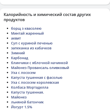
Калорийность и химический состав других
продуктов
борщ з квасолею
Минтай жаренный
аевит
Суп с куриной печенью
запеканка из кабачков
Зимний
Карбонад
блинчики с яблочной начинкой
Майонез Провансаль оливковый
Уха с лососем
Капуста тушенная с фасолью
Уха с лососем королевская
Колбаса Мортаделла
Капуста тушенная.
Майонез
льняной батончик
Йогурт 1.5%