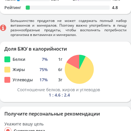
Рейтинг
4.8
Большинство продуктов не может содержать полный набор
витаминов и минералов. Поэтому важно употреблять в пищу
разннообразные продукты, чтобы восполнять потребности
организма в витаминах и минералах.
Доля БЖУ в калорийности
Белки
7
%
1
г
Жиры
75
%
6
г
Углеводы
17
%
3
г
Соотношение белков, жиров и углеводов
1 : 4.6 : 2.4
Получите персональные рекомендации
Укажите вашу цель
Снижение веса