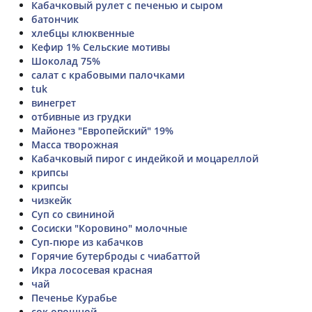
Кабачковый рулет с печенью и сыром
батончик
хлебцы клюквенные
Кефир 1% Сельские мотивы
Шоколад 75%
салат с крабовыми палочками
tuk
винегрет
отбивные из грудки
Майонез "Европейский" 19%
Масса творожная
Кабачковый пирог с индейкой и моцареллой
крипсы
крипсы
чизкейк
Суп со свининой
Сосиски "Коровино" молочные
Суп-пюре из кабачков
Горячие бутерброды с чиабаттой
Икра лососевая красная
чай
Печенье Курабье
сок овощной