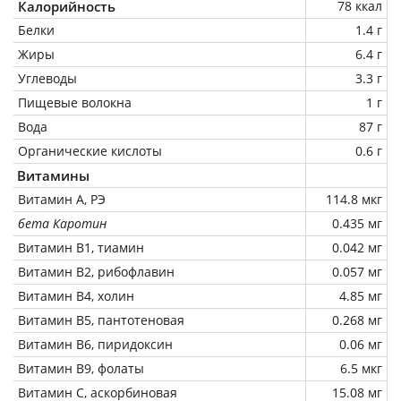
Калорийность
78 ккал
Белки
1.4 г
Жиры
6.4 г
Углеводы
3.3 г
Пищевые волокна
1 г
Вода
87 г
Органические кислоты
0.6 г
Витамины
Витамин А, РЭ
114.8 мкг
бета Каротин
0.435 мг
Витамин В1, тиамин
0.042 мг
Витамин В2, рибофлавин
0.057 мг
Витамин В4, холин
4.85 мг
Витамин В5, пантотеновая
0.268 мг
Витамин В6, пиридоксин
0.06 мг
Витамин В9, фолаты
6.5 мкг
Витамин C, аскорбиновая
15.08 мг