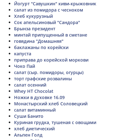
Йогурт "Савушкин" киви-крыжовник
салат из помидора с чесноком
Хлеб кукурузный
Сок апельсиновый "Сандора"
Брынза президент
минтай припущенный в сметане
говядина "Домашняя"
баклажаны по корейски
капуста
приправа до корейской моркови
Чоко Пай
салат (сыр. помидоры, огурцы)
торт графские розвалины
салат осенний
Whey HT Chocolat
Ножки в духовке 16.09
Монастырский хлеб Соловецкий
салат витаминный
Суши Банито
Куриная грудка, тушеная с овощами
хлеб диетический
Альпен Голд