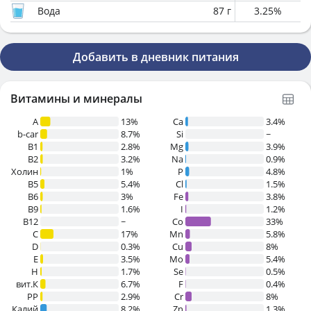
Вода
87
г
3.25
%
Добавить в дневник питания
Витамины и минералы
A
13%
Ca
3.4%
b-car
8.7%
Si
~
В1
2.8%
Mg
3.9%
B2
3.2%
Na
0.9%
Холин
1%
P
4.8%
B5
5.4%
Cl
1.5%
B6
3%
Fe
3.8%
B9
1.6%
I
1.2%
B12
~
Co
33%
C
17%
Mn
5.8%
D
0.3%
Cu
8%
E
3.5%
Mo
5.4%
H
1.7%
Se
0.5%
вит.К
6.7%
F
0.4%
PP
2.9%
Cr
8%
Калий
8.2%
Zn
1.3%