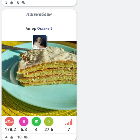
5
6
Пшеноблин
Автор
Оксана Б
178.2
6.8
4
27.6
7
4
10