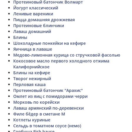
Протеиновый батончик Волмарт
Йогурт классический
Ленивые вареники
Пицца домашняя дрожжевая
Протеиновые блинчики
Лаваш домашний
Блины
Шоколадные понкейки на кефире
Яичница в лаваше
Медово-лимонная курица со стручковой фасолью
Кокосовое масло первого холодного отжима
Калифорнийское
Блины на кефире
Творог нежирный
Перловая каша
Протеиновый батончик "Арахис"
Омлет из яиц с помидорами черри
Морковь по корейски
Лаваш армянский по-деревенски
Филе бёдер в сметане М
Котлеты куриные
Сельдь в томатном соусе (немо)
Горбуша Fish hause