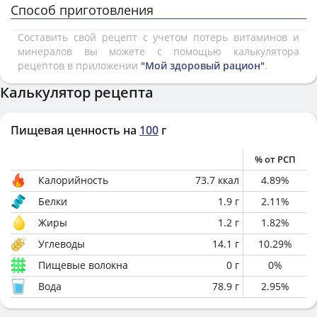
Способ приготовления
Составить свой рецепт с учетом потерь витаминов и
минералов вы можете с помощью калькулятора
рецептов в приложении
"Мой здоровый рацион"
.
Калькулятор рецепта
Пищевая ценность на
100
г
% от РСП
Калорийность
73.7
ккал
4.89
%
Белки
1.9
г
2.11
%
Жиры
1.2
г
1.82
%
Углеводы
14.1
г
10.29
%
Пищевые волокна
0
г
0
%
Вода
78.9
г
2.95
%