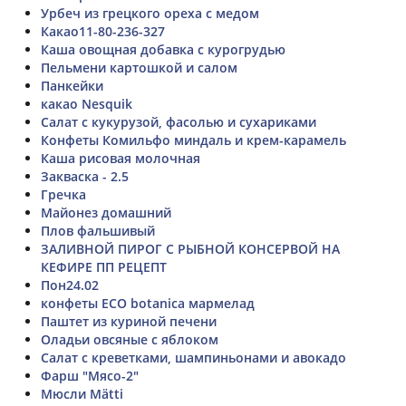
Урбеч из грецкого ореха с медом
Какао11-80-236-327
Каша овощная добавка с курогрудью
Пельмени картошкой и салом
Панкейки
какао Nesquik
Салат с кукурузой, фасолью и сухариками
Конфеты Комильфо миндаль и крем-карамель
Каша рисовая молочная
Закваска - 2.5
Гречка
Майонез домашний
Плов фальшивый
ЗАЛИВНОЙ ПИРОГ С РЫБНОЙ КОНСЕРВОЙ НА
КЕФИРЕ ПП РЕЦЕПТ
Пон24.02
конфеты ECO botanica мармелад
Паштет из куриной печени
Оладьи овсяные с яблоком
Салат с креветками, шампиньонами и авокадо
Фарш "Мясо-2"
Мюсли Mätti