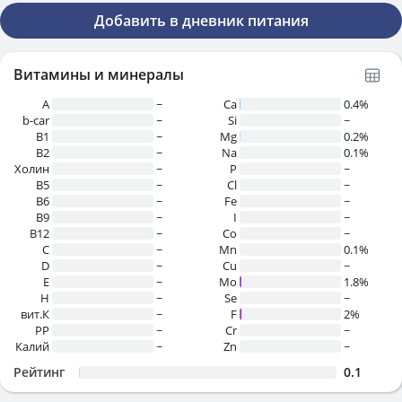
Добавить в дневник питания
Витамины и минералы
A
~
Ca
0.4%
b-car
~
Si
~
В1
~
Mg
0.2%
B2
~
Na
0.1%
Холин
~
P
~
B5
~
Cl
~
B6
~
Fe
~
B9
~
I
~
B12
~
Co
~
C
~
Mn
0.1%
D
~
Cu
~
E
~
Mo
1.8%
H
~
Se
~
вит.К
~
F
2%
PP
~
Cr
~
Калий
~
Zn
~
Рейтинг
0.1