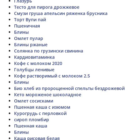
Глазурь
Тесто для пирога дрожжевое
Смузи груша апельсин ряженка брусника
Торт Вупи пай
Пшеничная
Блины
Омлет пулар
Блины ржаные
Солянка по грузински свинина
Кардиовитаминка
Кофе с молоком 2020
Голубцы ленивые
Кофе растворимый с молоком 2.5
Блины
Био хлеб из пророщенной спельты бездрожевой
Кето мороженое шоколадное
Омлет сосисками
Пшенная каша с изюмом
Курогрудь с перловкой
сироп пломбир
Пшенная каша
Блины
Каша рисовая белая