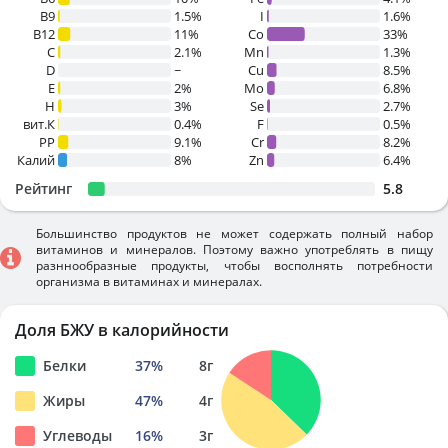
B9
1.5%
I
1.6%
B12
11%
Co
33%
C
2.1%
Mn
1.3%
D
~
Cu
8.5%
E
2%
Mo
6.8%
H
3%
Se
2.7%
вит.К
0.4%
F
0.5%
PP
9.1%
Cr
8.2%
Калий
8%
Zn
6.4%
Рейтинг
5.8
Большинство продуктов не может содержать полный набор
витаминов и минералов. Поэтому важно употреблять в пищу
разннообразные продукты, чтобы восполнять потребности
организма в витаминах и минералах.
Доля БЖУ в калорийности
Белки
37
%
8
г
Жиры
47
%
4
г
Углеводы
16
%
3
г