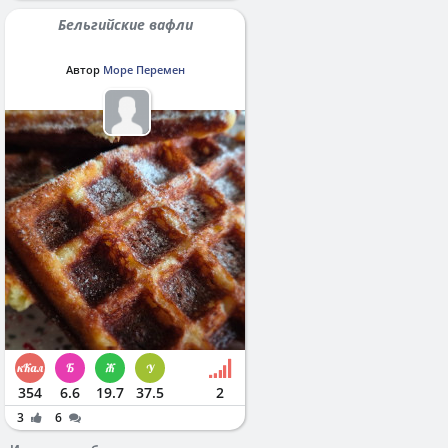
Бельгийские вафли
Автор
Море Перемен
354
6.6
19.7
37.5
2
3
6