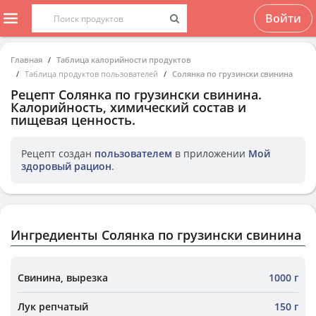
Войти
Главная
Таблица калорийности продуктов
Таблица продуктов пользователей
Солянка по грузински свинина
Рецепт
Солянка по грузински свинина
.
Калорийность, химический состав и
пищевая ценность.
Рецепт создан
пользователем
в приложении
Мой
здоровый рацион
.
Ингредиенты Солянка по грузински свинина
Свинина, вырезка
1000 г
Лук репчатый
150 г