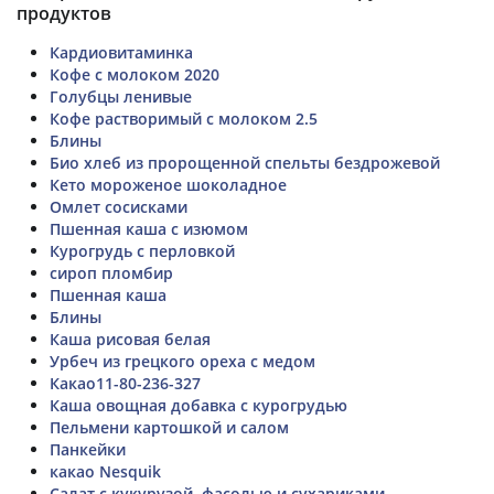
продуктов
Кардиовитаминка
Кофе с молоком 2020
Голубцы ленивые
Кофе растворимый с молоком 2.5
Блины
Био хлеб из пророщенной спельты бездрожевой
Кето мороженое шоколадное
Омлет сосисками
Пшенная каша с изюмом
Курогрудь с перловкой
сироп пломбир
Пшенная каша
Блины
Каша рисовая белая
Урбеч из грецкого ореха с медом
Какао11-80-236-327
Каша овощная добавка с курогрудью
Пельмени картошкой и салом
Панкейки
какао Nesquik
Салат с кукурузой, фасолью и сухариками