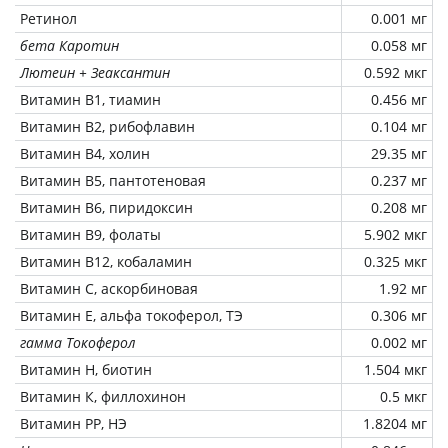
Ретинол
0.001 мг
бета Каротин
0.058 мг
Лютеин + Зеаксантин
0.592 мкг
Витамин В1, тиамин
0.456 мг
Витамин В2, рибофлавин
0.104 мг
Витамин В4, холин
29.35 мг
Витамин В5, пантотеновая
0.237 мг
Витамин В6, пиридоксин
0.208 мг
Витамин В9, фолаты
5.902 мкг
Витамин В12, кобаламин
0.325 мкг
Витамин C, аскорбиновая
1.92 мг
Витамин Е, альфа токоферол, ТЭ
0.306 мг
гамма Токоферол
0.002 мг
Витамин Н, биотин
1.504 мкг
Витамин К, филлохинон
0.5 мкг
Витамин РР, НЭ
1.8204 мг