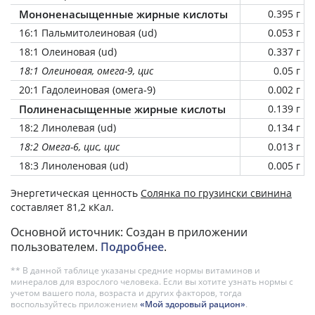
Мононенасыщенные жирные кислоты
0.395 г
16:1 Пальмитолеиновая (ud)
0.053 г
18:1 Олеиновая (ud)
0.337 г
18:1 Олеиновая, омега-9, цис
0.05 г
20:1 Гадолеиновая (омега-9)
0.002 г
Полиненасыщенные жирные кислоты
0.139 г
18:2 Линолевая (ud)
0.134 г
18:2 Омега-6, цис, цис
0.013 г
18:3 Линоленовая (ud)
0.005 г
Энергетическая ценность
Солянка по грузински свинина
составляет 81,2 кКал.
Основной источник: Создан в приложении
пользователем.
Подробнее
.
** В данной таблице указаны средние нормы витаминов и
минералов для взрослого человека. Если вы хотите узнать нормы с
учетом вашего пола, возраста и других факторов, тогда
воспользуйтесь приложением
«Мой здоровый рацион»
.