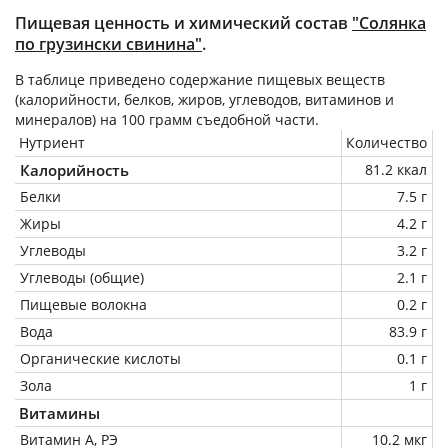
Пищевая ценность и химический состав
"Солянка
по грузински свинина"
.
В таблице приведено содержание пищевых веществ
(калорийности, белков, жиров, углеводов, витаминов и
минералов) на
100 грамм
съедобной части.
Нутриент
Количество
Калорийность
81.2 ккал
Белки
7.5 г
Жиры
4.2 г
Углеводы
3.2 г
Углеводы (общие)
2.1 г
Пищевые волокна
0.2 г
Вода
83.9 г
Органические кислоты
0.1 г
Зола
1 г
Витамины
Витамин А, РЭ
10.2 мкг