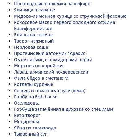
Шоколадные понкейки на кефире
Яичница в лаваше
Медово-лимонная курица со стручковой фасолью
Кокосовое масло первого холодного отжима
Калифорнийское
Блины на кефире
Творог нежирный
Перловая каша
Протеиновый батончик "Арахис"
Омлет из яиц с помидорами черри
Морковь по корейски
Лаваш армянский по-деревенски
Филе бёдер в сметане М
Котлеты куриные
Сельдь в томатном соусе (немо)
Горбуша Fish hause
Оселедець.
Горбуша запечённая в духовке со специями
Кето творог
Моцарелла
Яйца на сковорода
Тыквенный суп