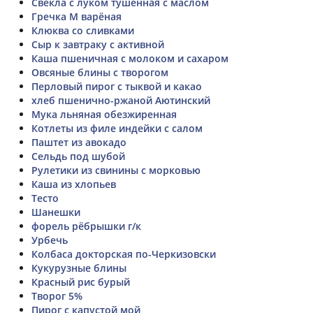
Свекла с луком тушенная с маслом
Гречка М варёная
Клюква со сливками
Сыр к завтраку с активной
Каша пшеничная с молоком и сахаром
Овсяные блины с творогом
Перловый пирог с тыквой и какао
хлеб пшенично-ржаной Аютинский
Мука льняная обезжиренная
Котлеты из филе индейки с салом
Паштет из авокадо
Сельдь под шубой
Рулетики из свинины с морковью
Каша из хлопьев
Тесто
Шанешки
форель рёбрышки г/к
Урбечь
Колбаса докторская по-Черкизовски
Кукурузные блины
Красный рис бурый
Творог 5%
Пирог с капустой мой