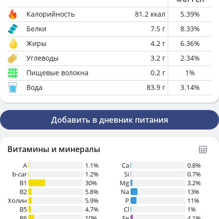
Калорийность
81.2
ккал
5.39
%
Белки
7.5
г
8.33
%
Жиры
4.2
г
6.36
%
Углеводы
3.2
г
2.34
%
Пищевые волокна
0.2
г
1
%
Вода
83.9
г
3.14
%
Добавить в дневник питания
Витамины и минералы
A
1.1%
Ca
0.8%
b-car
1.2%
Si
0.7%
В1
30%
Mg
3.2%
B2
5.8%
Na
13%
Холин
5.9%
P
11%
B5
4.7%
Cl
1%
B6
10%
Fe
4.1%