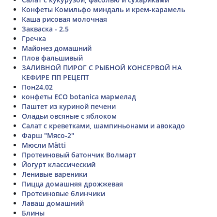
Конфеты Комильфо миндаль и крем-карамель
Каша рисовая молочная
Закваска - 2.5
Гречка
Майонез домашний
Плов фальшивый
ЗАЛИВНОЙ ПИРОГ С РЫБНОЙ КОНСЕРВОЙ НА
КЕФИРЕ ПП РЕЦЕПТ
Пон24.02
конфеты ECO botanica мармелад
Паштет из куриной печени
Оладьи овсяные с яблоком
Салат с креветками, шампиньонами и авокадо
Фарш "Мясо-2"
Мюсли Mätti
Протеиновый батончик Волмарт
Йогурт классический
Ленивые вареники
Пицца домашняя дрожжевая
Протеиновые блинчики
Лаваш домашний
Блины