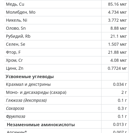
Медь, Cu
85.16 мкг
Молибден, Mo
4.734 мкг
Никель, Ni
3.772 мкг
Олово, Sn
8.88 мкг
Рубидий, Rb
21.1 мкг
Селен, Se
1.507 мкг
Фтор, F
21.88 мкг
Хром, Cr
4.08 мкг
Цинк, Zn
0.7724 мг
Усвояемые углеводы
Крахмал и декстрины
0.034 г
Моно- и дисахариды (сахара)
2 г
Глюкоза (декстроза)
0.1 г
Сахароза
0.3 г
Фруктоза
0.1 г
Незаменимые аминокислоты
0.013 г
Аргинин*
0.007 г