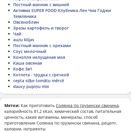
Постный манник с вишней
Активиа SUPER FOOD Клубника Лен Чиа Годжи
Земляника
Овсяноблин
Зразы картофель и творог
Чай
auzu klijas
Постный манник с орехами
Соус молочный
Конопля нелущеная моя
Каша овсяная
Кофе 3в1
Котлета - грудка с гречкой
cepta siļķe tomātu mērcē
daucy pupiņu mix
Метки:
Как приготовить
Солянка по грузински свинина
,
калорийность 81,2 кКал, химический состав, питательная
ценность, какие витамины, минералы, способ
приготовления Солянка по грузински свинина, рецепт,
калории, нутриенты