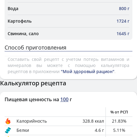
Вода
800 г
Картофель
1724 г
Свинина, сало
1645 г
Способ приготовления
Составить свой рецепт с учетом потерь витаминов и
минералов вы можете с помощью калькулятора
рецептов в приложении
"Мой здоровый рацион"
.
Калькулятор рецепта
Пищевая ценность на
100
г
% от РСП
Калорийность
328.8
ккал
21.83
%
Белки
4.6
г
5.11
%