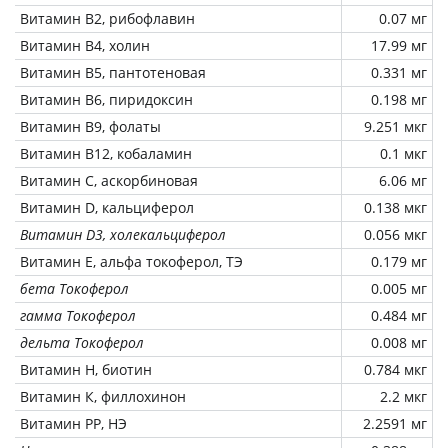
Витамин В2, рибофлавин
0.07 мг
Витамин В4, холин
17.99 мг
Витамин В5, пантотеновая
0.331 мг
Витамин В6, пиридоксин
0.198 мг
Витамин В9, фолаты
9.251 мкг
Витамин В12, кобаламин
0.1 мкг
Витамин C, аскорбиновая
6.06 мг
Витамин D, кальциферол
0.138 мкг
Витамин D3, холекальциферол
0.056 мкг
Витамин Е, альфа токоферол, ТЭ
0.179 мг
бета Токоферол
0.005 мг
гамма Токоферол
0.484 мг
дельта Токоферол
0.008 мг
Витамин Н, биотин
0.784 мкг
Витамин К, филлохинон
2.2 мкг
Витамин РР, НЭ
2.2591 мг