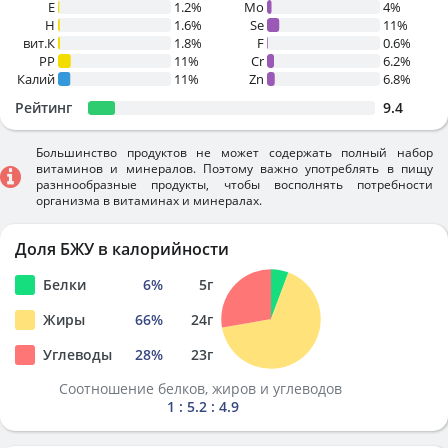
E
1.2%
Mo
4%
H
1.6%
Se
11%
вит.К
1.8%
F
0.6%
PP
11%
Cr
6.2%
Калий
11%
Zn
6.8%
Рейтинг
9.4
Большинство продуктов не может содержать полный набор
витаминов и минералов. Поэтому важно употреблять в пищу
разннообразные продукты, чтобы восполнять потребности
организма в витаминах и минералах.
Доля БЖУ в калорийности
Белки
6
%
5
г
Жиры
66
%
24
г
Углеводы
28
%
23
г
Соотношение белков, жиров и углеводов
1 : 5.2 : 4.9