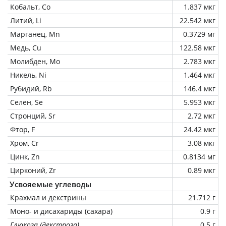
Кобальт, Co
1.837 мкг
Литий, Li
22.542 мкг
Марганец, Mn
0.3729 мг
Медь, Cu
122.58 мкг
Молибден, Mo
2.783 мкг
Никель, Ni
1.464 мкг
Рубидий, Rb
146.4 мкг
Селен, Se
5.953 мкг
Стронций, Sr
2.72 мкг
Фтор, F
24.42 мкг
Хром, Cr
3.08 мкг
Цинк, Zn
0.8134 мг
Цирконий, Zr
0.89 мкг
Усвояемые углеводы
Крахмал и декстрины
21.712 г
Моно- и дисахариды (сахара)
0.9 г
Глюкоза (декстроза)
0.5 г