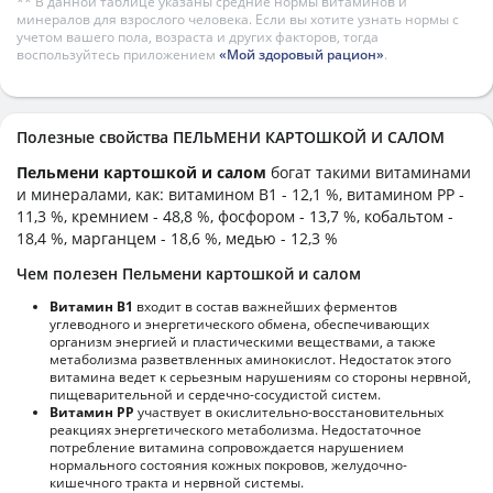
** В данной таблице указаны средние нормы витаминов и
минералов для взрослого человека. Если вы хотите узнать нормы с
учетом вашего пола, возраста и других факторов, тогда
воспользуйтесь приложением
«Мой здоровый рацион»
.
Полезные свойства ПЕЛЬМЕНИ КАРТОШКОЙ И САЛОМ
Пельмени картошкой и салом
богат такими витаминами
и минералами, как: витамином B1 - 12,1 %, витамином PP -
11,3 %, кремнием - 48,8 %, фосфором - 13,7 %, кобальтом -
18,4 %, марганцем - 18,6 %, медью - 12,3 %
Чем полезен Пельмени картошкой и салом
Витамин В1
входит в состав важнейших ферментов
углеводного и энергетического обмена, обеспечивающих
организм энергией и пластическими веществами, а также
метаболизма разветвленных аминокислот. Недостаток этого
витамина ведет к серьезным нарушениям со стороны нервной,
пищеварительной и сердечно-сосудистой систем.
Витамин РР
участвует в окислительно-восстановительных
реакциях энергетического метаболизма. Недостаточное
потребление витамина сопровождается нарушением
нормального состояния кожных покровов, желудочно-
кишечного тракта и нервной системы.