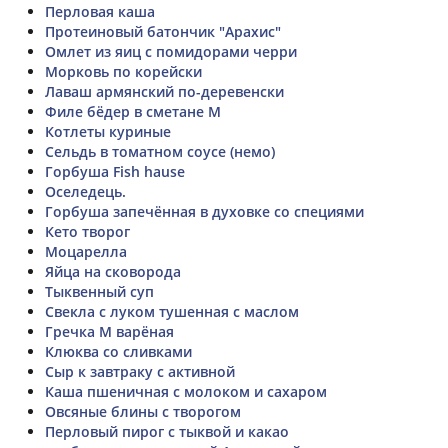
Перловая каша
Протеиновый батончик "Арахис"
Омлет из яиц с помидорами черри
Морковь по корейски
Лаваш армянский по-деревенски
Филе бёдер в сметане М
Котлеты куриные
Сельдь в томатном соусе (немо)
Горбуша Fish hause
Оселедець.
Горбуша запечённая в духовке со специями
Кето творог
Моцарелла
Яйца на сковорода
Тыквенный суп
Свекла с луком тушенная с маслом
Гречка М варёная
Клюква со сливками
Сыр к завтраку с активной
Каша пшеничная с молоком и сахаром
Овсяные блины с творогом
Перловый пирог с тыквой и какао