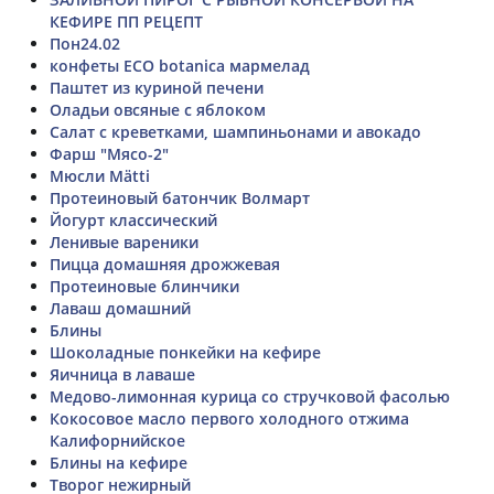
КЕФИРЕ ПП РЕЦЕПТ
Пон24.02
конфеты ECO botanica мармелад
Паштет из куриной печени
Оладьи овсяные с яблоком
Салат с креветками, шампиньонами и авокадо
Фарш "Мясо-2"
Мюсли Mätti
Протеиновый батончик Волмарт
Йогурт классический
Ленивые вареники
Пицца домашняя дрожжевая
Протеиновые блинчики
Лаваш домашний
Блины
Шоколадные понкейки на кефире
Яичница в лаваше
Медово-лимонная курица со стручковой фасолью
Кокосовое масло первого холодного отжима
Калифорнийское
Блины на кефире
Творог нежирный