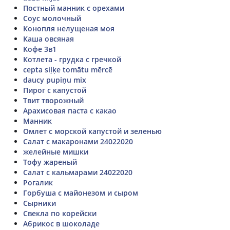
Постный манник с орехами
Соус молочный
Конопля нелущеная моя
Каша овсяная
Кофе 3в1
Котлета - грудка с гречкой
cepta siļķe tomātu mērcē
daucy pupiņu mix
Пирог с капустой
Твит творожный
Арахисовая паста с какао
Манник
Омлет с морской капустой и зеленью
Салат с макаронами 24022020
желейные мишки
Тофу жареный
Салат с кальмарами 24022020
Рогалик
Горбуша с майонезом и сыром
Сырники
Свекла по корейски
Абрикос в шоколаде