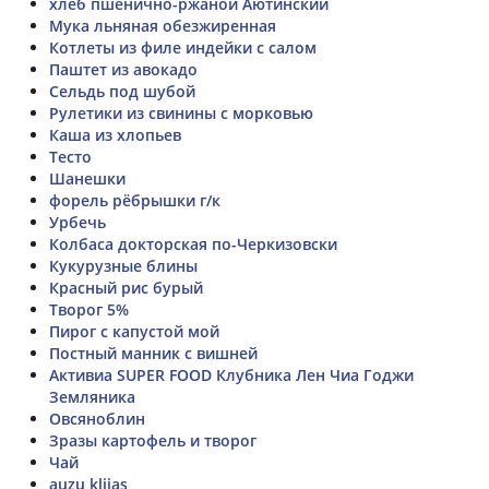
хлеб пшенично-ржаной Аютинский
Мука льняная обезжиренная
Котлеты из филе индейки с салом
Паштет из авокадо
Сельдь под шубой
Рулетики из свинины с морковью
Каша из хлопьев
Тесто
Шанешки
форель рёбрышки г/к
Урбечь
Колбаса докторская по-Черкизовски
Кукурузные блины
Красный рис бурый
Творог 5%
Пирог с капустой мой
Постный манник с вишней
Активиа SUPER FOOD Клубника Лен Чиа Годжи
Земляника
Овсяноблин
Зразы картофель и творог
Чай
auzu klijas