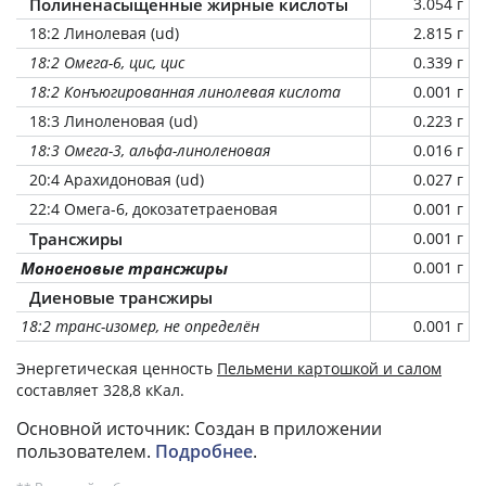
Полиненасыщенные жирные кислоты
3.054 г
18:2 Линолевая (ud)
2.815 г
18:2 Омега-6, цис, цис
0.339 г
18:2 Конъюгированная линолевая кислота
0.001 г
18:3 Линоленовая (ud)
0.223 г
18:3 Омега-3, альфа-линоленовая
0.016 г
20:4 Арахидоновая (ud)
0.027 г
22:4 Омега-6, докозатетраеновая
0.001 г
Трансжиры
0.001 г
Моноеновые трансжиры
0.001 г
Диеновые трансжиры
18:2 транс-изомер, не определён
0.001 г
Энергетическая ценность
Пельмени картошкой и салом
составляет 328,8 кКал.
Основной источник: Создан в приложении
пользователем.
Подробнее
.