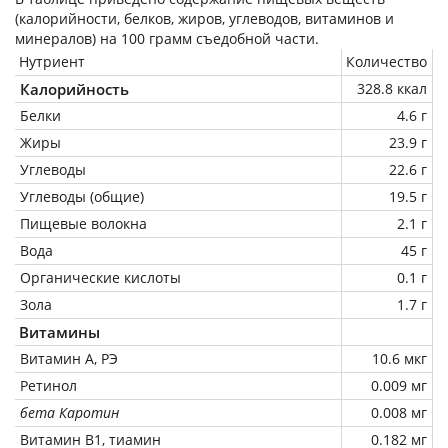
(калорийности, белков, жиров, углеводов, витаминов и
минералов) на
100 грамм
съедобной части.
Нутриент
Количество
Калорийность
328.8 ккал
Белки
4.6 г
Жиры
23.9 г
Углеводы
22.6 г
Углеводы (общие)
19.5 г
Пищевые волокна
2.1 г
Вода
45 г
Органические кислоты
0.1 г
Зола
1.7 г
Витамины
Витамин А, РЭ
10.6 мкг
Ретинол
0.009 мг
бета Каротин
0.008 мг
Витамин В1, тиамин
0.182 мг