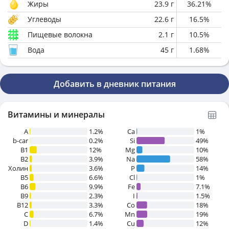
Жиры
23.9
г
36.21
%
Углеводы
22.6
г
16.5
%
Пищевые волокна
2.1
г
10.5
%
Вода
45
г
1.68
%
Добавить в дневник питания
Витамины и минералы
A
1.2%
Ca
1%
b-car
0.2%
Si
49%
В1
12%
Mg
10%
B2
3.9%
Na
58%
Холин
3.6%
P
14%
B5
6.6%
Cl
1%
B6
9.9%
Fe
7.1%
B9
2.3%
I
1.5%
B12
3.3%
Co
18%
C
6.7%
Mn
19%
D
1.4%
Cu
12%