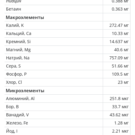
Ниацин
0.388 мг
Бетаин
0.363 мг
Макроэлементы
Калий, K
272.47 мг
Кальций, Ca
10.33 мг
Кремний, Si
14.637 мг
Магний, Mg
40.6 мг
Натрий, Na
757.09 мг
Сера, S
51.66 мг
Фосфор, P
109.5 мг
Хлор, Cl
23 мг
Микроэлементы
Алюминий, Al
251.8 мкг
Бор, B
33.7 мкг
Ванадий, V
43.62 мкг
Железо, Fe
1.28 мг
Йод, I
2.21 мкг