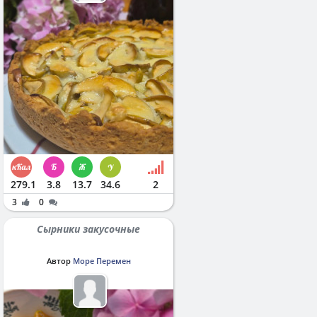
279.1
3.8
13.7
34.6
2
3
0
Сырники закусочные
Автор
Море Перемен