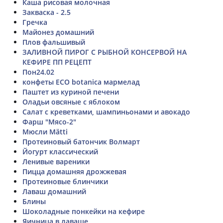
Каша рисовая молочная
Закваска - 2.5
Гречка
Майонез домашний
Плов фальшивый
ЗАЛИВНОЙ ПИРОГ С РЫБНОЙ КОНСЕРВОЙ НА
КЕФИРЕ ПП РЕЦЕПТ
Пон24.02
конфеты ECO botanica мармелад
Паштет из куриной печени
Оладьи овсяные с яблоком
Салат с креветками, шампиньонами и авокадо
Фарш "Мясо-2"
Мюсли Mätti
Протеиновый батончик Волмарт
Йогурт классический
Ленивые вареники
Пицца домашняя дрожжевая
Протеиновые блинчики
Лаваш домашний
Блины
Шоколадные понкейки на кефире
Яичница в лаваше