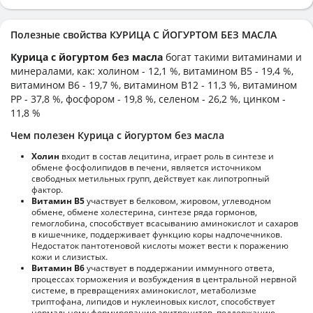
Полезные свойства КУРИЦА С ЙОГУРТОМ БЕЗ МАСЛА
Курица с йогуртом без масла
богат такими витаминами и
минералами, как: холином - 12,1 %, витамином B5 - 19,4 %,
витамином B6 - 19,7 %, витамином B12 - 11,3 %, витамином
PP - 37,8 %, фосфором - 19,8 %, селеном - 26,2 %, цинком -
11,8 %
Чем полезен Курица с йогуртом без масла
Холин
входит в состав лецитина, играет роль в синтезе и
обмене фосфолипидов в печени, является источником
свободных метильных групп, действует как липотропный
фактор.
Витамин В5
участвует в белковом, жировом, углеводном
обмене, обмене холестерина, синтезе ряда гормонов,
гемоглобина, способствует всасыванию аминокислот и сахаров
в кишечнике, поддерживает функцию коры надпочечников.
Недостаток пантотеновой кислоты может вести к поражению
кожи и слизистых.
Витамин В6
участвует в поддержании иммунного ответа,
процессах торможения и возбуждения в центральной нервной
системе, в превращениях аминокислот, метаболизме
триптофана, липидов и нуклеиновых кислот, способствует
нормальному формированию эритроцитов, поддержанию