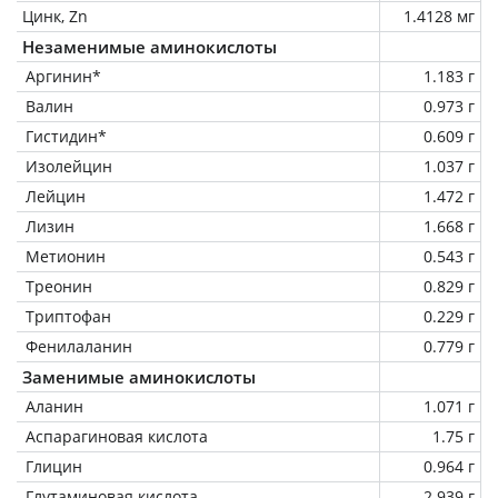
Цинк, Zn
1.4128 мг
Незаменимые аминокислоты
Аргинин*
1.183 г
Валин
0.973 г
Гистидин*
0.609 г
Изолейцин
1.037 г
Лейцин
1.472 г
Лизин
1.668 г
Метионин
0.543 г
Треонин
0.829 г
Триптофан
0.229 г
Фенилаланин
0.779 г
Заменимые аминокислоты
Аланин
1.071 г
Аспарагиновая кислота
1.75 г
Глицин
0.964 г
Глутаминовая кислота
2.939 г