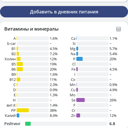
Добавить в дневник питания
Витамины и минералы
A
1.6%
Ca
1.1%
b-car
~
Si
~
В1
4.5%
Mg
5.7%
B2
7.2%
Na
5.4%
Холин
12%
P
20%
B5
19%
Cl
~
B6
20%
Fe
4.5%
B9
1.6%
I
~
B12
11%
Co
~
C
2.3%
Mn
0.9%
D
0.9%
Cu
4.9%
E
1.3%
Mo
~
H
~
Se
26%
вит.К
1.4%
F
~
PP
38%
Cr
~
Калий
8.4%
Zn
12%
Рейтинг
6.8