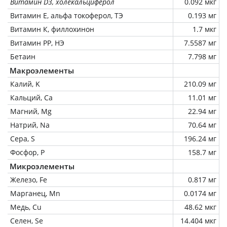
Витамин D3, холекальциферол
0.092 мкг
Витамин Е, альфа токоферол, ТЭ
0.193 мг
Витамин К, филлохинон
1.7 мкг
Витамин РР, НЭ
7.5587 мг
Бетаин
7.798 мг
Макроэлементы
Калий, K
210.09 мг
Кальций, Ca
11.01 мг
Магний, Mg
22.94 мг
Натрий, Na
70.64 мг
Сера, S
196.24 мг
Фосфор, P
158.7 мг
Микроэлементы
Железо, Fe
0.817 мг
Марганец, Mn
0.0174 мг
Медь, Cu
48.62 мкг
Селен, Se
14.404 мкг