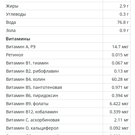
Жиры
2.9 г
Углеводы
0.3 г
Вода
76.8 г
Зола
0.9 г
Витамины
Витамин А, РЭ
14.7 мкг
Ретинол
0.015 мг
Витамин В1, тиамин
0.067 мг
Витамин В2, рибофлавин
0.13 мг
Витамин В4, холин
60.28 мг
Витамин В5, пантотеновая
0.971 мг
Витамин В6, пиридоксин
0.394 мг
Витамин В9, фолаты
6.422 мкг
Витамин В12, кобаламин
0.339 мкг
Витамин C, аскорбиновая
2.11 мг
Витамин D, кальциферол
0.092 мкг