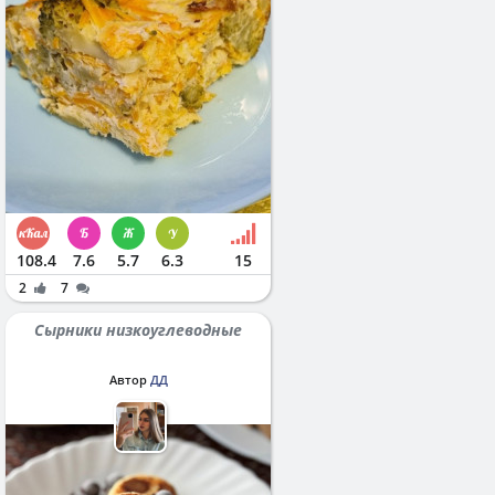
108.4
7.6
5.7
6.3
15
2
7
Сырники низкоуглеводные
Автор
ДД