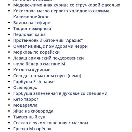
Медово-лимонная курица со стручковой фасолью
Кокосовое масло первого холодного отжима
Калифорнийское
Блины на кефире
Творог нежирный
Перловая каша
Протеиновый батончик "Арахис"
Омлет из яиц с помидорами черри
Морковь по корейски
Лаваш армянский по-деревенски
Филе бёдер в сметане М
Котлеты куриные
Сельдь в томатном соусе (немо)
Горбуша Fish hause
Оселедець.
Горбуша запечённая в духовке со специями
Кето творог
Моцарелла
Яйца на сковорода
Тыквенный суп
Свекла с луком тушенная с маслом
Гречка М варёная