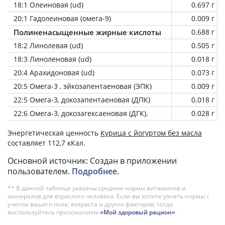
18:1 Олеиновая (ud)
0.697 г
20:1 Гадолеиновая (омега-9)
0.009 г
Полиненасыщенные жирные кислоты
0.688 г
18:2 Линолевая (ud)
0.505 г
18:3 Линоленовая (ud)
0.018 г
20:4 Арахидоновая (ud)
0.073 г
20:5 Омега-3 , эйкозапентаеновая (ЭПК)
0.009 г
22:5 Омега-3, докозапентаеновая (ДПК)
0.018 г
22:6 Омега-3, докозагексаеновая (ДГК),
0.028 г
Энергетическая ценность
Курица с йогуртом без масла
составляет 112,7 кКал.
Основной источник: Создан в приложении
пользователем.
Подробнее
.
** В данной таблице указаны средние нормы витаминов и
минералов для взрослого человека. Если вы хотите узнать нормы с
учетом вашего пола, возраста и других факторов, тогда
воспользуйтесь приложением
«Мой здоровый рацион»
.