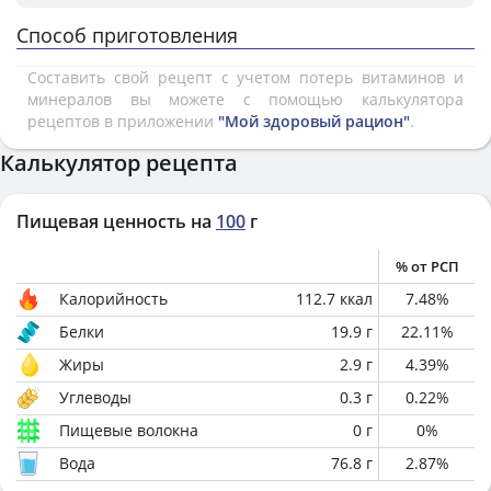
Способ приготовления
Составить свой рецепт с учетом потерь витаминов и
минералов вы можете с помощью калькулятора
рецептов в приложении
"Мой здоровый рацион"
.
Калькулятор рецепта
Пищевая ценность на
100
г
% от РСП
Калорийность
112.7
ккал
7.48
%
Белки
19.9
г
22.11
%
Жиры
2.9
г
4.39
%
Углеводы
0.3
г
0.22
%
Пищевые волокна
0
г
0
%
Вода
76.8
г
2.87
%