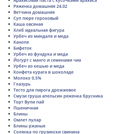
Арахисовая паста с кусочками арахиса
Ряженка домашняя 24.02
Ветчина домашняя
Суп пюре гороховый
Каша овсяная
Хлеб идеальная фигура
Урбеч из миндаля и меда
Канопе
Бифеток
Урбеч из фундука и меда
Йогурт с манго и семенами чиа
Урбеч из кешью и меда
Конфета курага в шоколаде
Молоко 0,5%
Глазурь
Тесто для пирога дрожжевое
Смузи груша апельсин ряженка брусника
Торт Вупи пай
Пшеничная
Блины
Омлет пулар
Блины ржаные
Солянка по грузински свинина