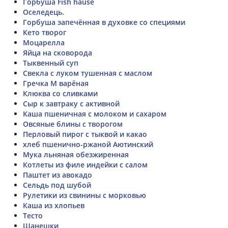
Горбуша Fish hause
Оселедець.
Горбуша запечённая в духовке со специями
Кето творог
Моцарелла
Яйца на сковорода
Тыквенный суп
Свекла с луком тушенная с маслом
Гречка М варёная
Клюква со сливками
Сыр к завтраку с активной
Каша пшеничная с молоком и сахаром
Овсяные блины с творогом
Перловый пирог с тыквой и какао
хлеб пшенично-ржаной Аютинский
Мука льняная обезжиренная
Котлеты из филе индейки с салом
Паштет из авокадо
Сельдь под шубой
Рулетики из свинины с морковью
Каша из хлопьев
Тесто
Шанешки