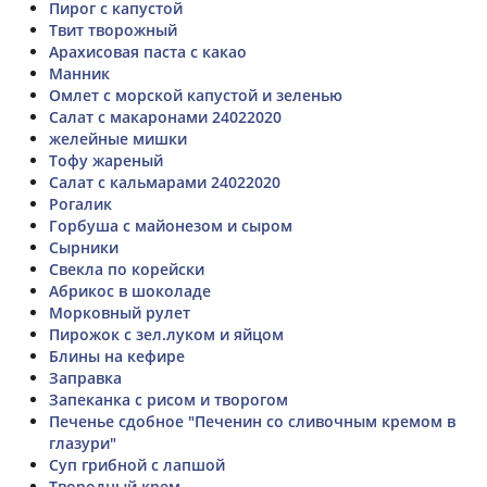
Пирог с капустой
Твит творожный
Арахисовая паста с какао
Манник
Омлет с морской капустой и зеленью
Салат с макаронами 24022020
желейные мишки
Тофу жареный
Салат с кальмарами 24022020
Рогалик
Горбуша с майонезом и сыром
Сырники
Свекла по корейски
Абрикос в шоколаде
Морковный рулет
Пирожок с зел.луком и яйцом
Блины на кефире
Заправка
Запеканка с рисом и творогом
Печенье сдобное "Печенин со сливочным кремом в
глазури"
Суп грибной с лапшой
Твородный крем