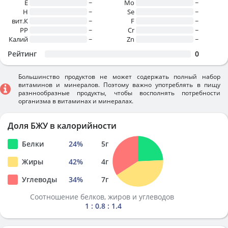
E
~
Mo
~
H
~
Se
~
вит.К
~
F
~
PP
~
Cr
~
Калий
~
Zn
~
Рейтинг
0
Большинство продуктов не может содержать полный набор
витаминов и минералов. Поэтому важно употреблять в пищу
разннообразные продукты, чтобы восполнять потребности
организма в витаминах и минералах.
Доля БЖУ в калорийности
Белки
24
%
5
г
Жиры
42
%
4
г
Углеводы
34
%
7
г
Соотношение белков, жиров и углеводов
1 : 0.8 : 1.4