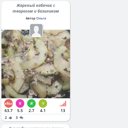
Жареный кабачок с
творогом и базиликом
Автор
Ольга
63.7
5.5
2.7
4.1
13
2
3