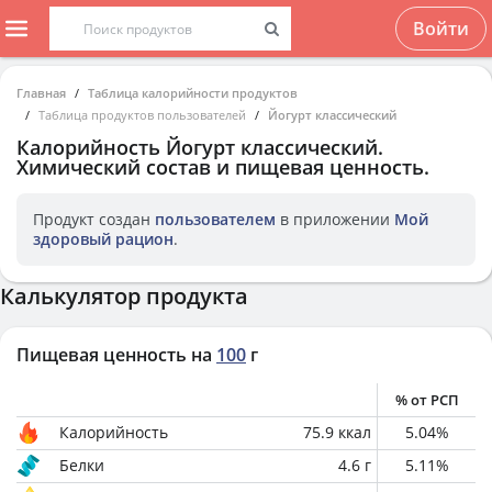
Войти
Главная
Таблица калорийности продуктов
Таблица продуктов пользователей
Йогурт классический
Калорийность
Йогурт классический
.
Химический состав и пищевая ценность.
Продукт создан
пользователем
в приложении
Мой
здоровый рацион
.
Калькулятор продукта
Пищевая ценность на
100
г
% от РСП
Калорийность
75.9
ккал
5.04
%
Белки
4.6
г
5.11
%