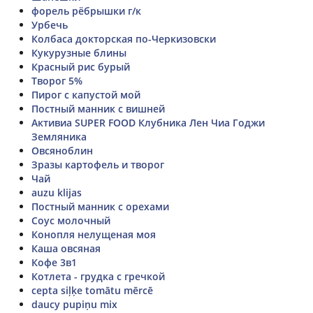
форель рёбрышки г/к
Урбечь
Колбаса докторская по-Черкизовски
Кукурузные блины
Красный рис бурый
Творог 5%
Пирог с капустой мой
Постный манник с вишней
Активиа SUPER FOOD Клубника Лен Чиа Годжи
Земляника
Овсяноблин
Зразы картофель и творог
Чай
auzu klijas
Постный манник с орехами
Соус молочный
Конопля нелущеная моя
Каша овсяная
Кофе 3в1
Котлета - грудка с гречкой
cepta siļķe tomātu mērcē
daucy pupiņu mix