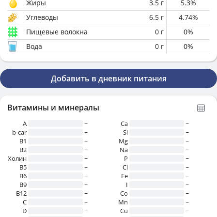
Жиры
3.5
г
5.3
%
Углеводы
6.5
г
4.74
%
Пищевые волокна
0
г
0
%
Вода
0
г
0
%
Добавить в дневник питания
Витамины и минералы
A
~
Ca
~
b-car
~
Si
~
В1
~
Mg
~
B2
~
Na
~
Холин
~
P
~
B5
~
Cl
~
B6
~
Fe
~
B9
~
I
~
B12
~
Co
~
C
~
Mn
~
D
~
Cu
~