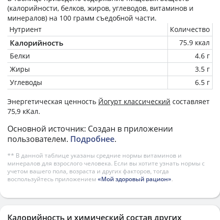
(калорийности, белков, жиров, углеводов, витаминов и
минералов) на
100 грамм
съедобной части.
Нутриент
Количество
Калорийность
75.9 ккал
Белки
4.6 г
Жиры
3.5 г
Углеводы
6.5 г
Энергетическая ценность
Йогурт классический
составляет
75,9 кКал.
Основной источник: Создан в приложении
пользователем.
Подробнее
.
** В данной таблице указаны средние нормы витаминов и
минералов для взрослого человека. Если вы хотите узнать нормы с
учетом вашего пола, возраста и других факторов, тогда
воспользуйтесь приложением
«Мой здоровый рацион»
.
Калорийность и химический состав других