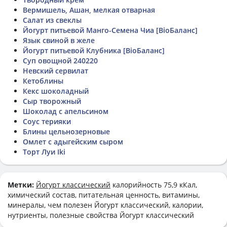
Вермишель, Ашан, мелкая отварная
Салат из свеклы
Йогурт питьевой Манго-Семена Чиа [BioБаланс]
Язык свиной в желе
Йогурт питьевой Клубника [BioБаланс]
Суп овощной 240220
Невский сервилат
Кетоблины
Кекс шоколадный
Сыр творожный
Шоколад с апельсином
Соус терияки
Блины цельнозерновые
Омлет с адыгейским сыром
Торт Луи Iki
Метки:
Йогурт классический
калорийность 75,9 кКал,
химический состав, питательная ценность, витамины,
минералы, чем полезен Йогурт классический, калории,
нутриенты, полезные свойства Йогурт классический