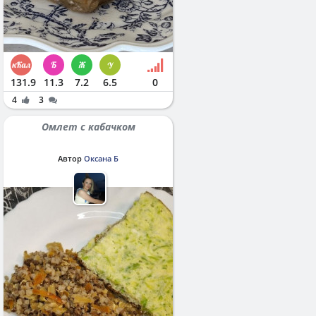
131.9
11.3
7.2
6.5
0
4
3
Омлет с кабачком
Автор
Оксана Б