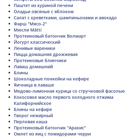
Паштет из куриной печени
Оладьи овсяные с яблоком
Салат с креветками, шампиньонами и авокадо
Фарш "Мясо-2"
Мюсли Mätti
Протеиновый батончик Волмарт
Йогурт классический
Ленивые вареники
Пицца домашняя дрожжевая
Протеиновые блинчики
Лаваш домашний
Блины
Шоколадные понкейки на кефире
Яичница в лаваше
Медово-лимонная курица со стручковой фасолью
Кокосовое масло первого холодного отжима
Калифорнийское
Блины на кефире
Творог нежирный
Перловая каша
Протеиновый батончик "Арахис"
Омлет из яиц с помидорами черри