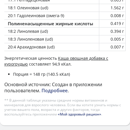
18:1 Олеиновая (ud)
1.562 г
20:1 Гадолеиновая (омега-9)
0.008 г
Полиненасыщенные жирные кислоты
0.419 г
18:2 Линолевая (ud)
0.394 г
18:3 Линоленовая (ud)
0.005 г
20:4 Арахидоновая (ud)
0.007 г
Энергетическая ценность
Каша овощная добавка с
курогрудью
составляет 94,9 кКал.
Порция = 148 гр (140.5 кКал)
Основной источник: Создан в приложении
пользователем.
Подробнее
.
** В данной таблице указаны средние нормы витаминов и
минералов для взрослого человека. Если вы хотите узнать нормы с
учетом вашего пола, возраста и других факторов, тогда
воспользуйтесь приложением
«Мой здоровый рацион»
.