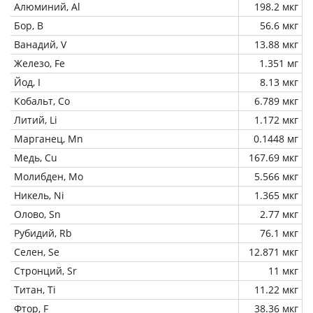
Алюминий, Al
198.2 мкг
Бор, B
56.6 мкг
Ванадий, V
13.88 мкг
Железо, Fe
1.351 мг
Йод, I
8.13 мкг
Кобальт, Co
6.789 мкг
Литий, Li
1.172 мкг
Марганец, Mn
0.1448 мг
Медь, Cu
167.69 мкг
Молибден, Mo
5.566 мкг
Никель, Ni
1.365 мкг
Олово, Sn
2.77 мкг
Рубидий, Rb
76.1 мкг
Селен, Se
12.871 мкг
Стронций, Sr
11 мкг
Титан, Ti
11.22 мкг
Фтор, F
38.36 мкг