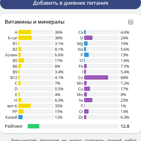
Добавить в дневник питания
Витамины и минералы
A
36%
Ca
4.6%
b-car
38%
Si
24%
В1
3.1%
Mg
10%
B2
8.1%
Na
5.6%
Холин
6.6%
P
13%
B5
17%
Cl
1.8%
B6
8%
Fe
7.5%
B9
3.4%
I
5.4%
B12
4.1%
Co
68%
C
7%
Mn
7.2%
D
0.5%
Cu
17%
E
4%
Mo
8%
H
8.3%
Se
23%
вит.К
35%
F
1%
PP
15%
Cr
13%
Калий
12%
Zn
6.3%
Рейтинг
12.8
Большинство продуктов не может содержать полный набор