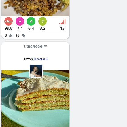
99.6
7.4
6.4
3.2
13
3
13
Пшеноблин
Автор
Оксана Б