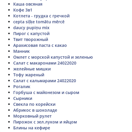
Каша овсяная
Кофе 3в1
Котлета - грудка с гречкой
cepta siļķe tomātu mērcē
daucy pupiņu mix
Пирог с капустой
Твит творожный
Арахисовая паста с какао
Манник
Омлет с морской капустой и зеленью
Салат с макаронами 24022020
желейные мишки
Тофу жареный
Салат с кальмарами 24022020
Рогалик
Горбуша с майонезом и сыром
Сырники
Свекла по корейски
Абрикос в шоколаде
Морковный рулет
Пирожок с зел.луком и яйцом
Блины на кефире