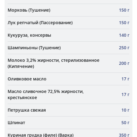
Морковь (Тушение)
150 г
Лук репчатый (Пассерование)
150 г
Кукуруза, консервы
140 г
Шампиньоны (Тушение)
250 г
Молоко 3,2% жирности, стерилизованное
200 г
(Кипячение)
Оливковое масло
17 г
Масло сливочное 72,5% жирности,
17 г
крестьянское
Петрушка свежая
10 г
Шпинат
50 г
Куриная грудка (филе) (Варка)
350 г