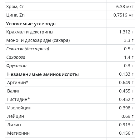
Хром, Cr
6.38 мкг
Цинк, Zn
0.7516 мг
Усвояемые углеводы
Крахмал и декстрины
1.312 г
Моно- и дисахариды (сахара)
3.3 г
Глюкоза (декстроза)
0.5 г
Сахароза
1.4 г
Фруктоза
0.3 г
Незаменимые аминокислоты
0.133 г
Аргинин*
0.649 г
Валин
0.455 г
Гистидин*
0.452 г
Изолейцин
0.398 г
Лейцин
0.69 г
Лизин
0.913 г
Метионин
0.156 г