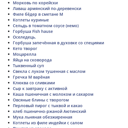
Морковь по корейски
Лаваш армянский по-деревенски
Филе бёдер в сметане М
Котлеты куриные
Сельдь в томатном соусе (немо)
Горбуша Fish hause
Оселедець.
Горбуша запечённая в духовке со специями
Кето творог
Моцарелла
Яйца на сковорода
Тыквенный суп
Свекла с луком тушенная с маслом
Гречка М варёная
Клюква со сливками
Сыр к завтраку с активной
Каша пшеничная с молоком и сахаром
Овсяные блины с творогом
Перловый пирог с тыквой и какао
хлеб пшенично-ржаной Аютинский
Мука льняная обезжиренная
Котлеты из филе индейки с салом