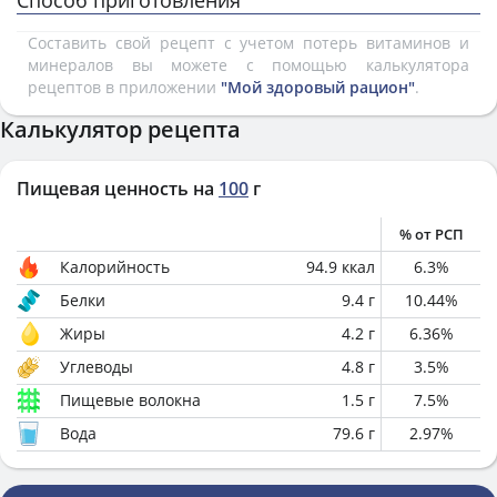
Способ приготовления
Составить свой рецепт с учетом потерь витаминов и
минералов вы можете с помощью калькулятора
рецептов в приложении
"Мой здоровый рацион"
.
Калькулятор рецепта
Пищевая ценность на
100
г
% от РСП
Калорийность
94.9
ккал
6.3
%
Белки
9.4
г
10.44
%
Жиры
4.2
г
6.36
%
Углеводы
4.8
г
3.5
%
Пищевые волокна
1.5
г
7.5
%
Вода
79.6
г
2.97
%