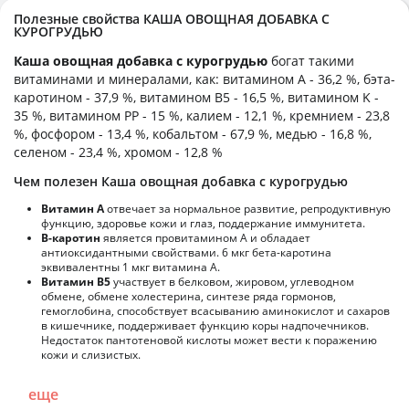
Полезные свойства КАША ОВОЩНАЯ ДОБАВКА С
КУРОГРУДЬЮ
Каша овощная добавка с курогрудью
богат такими
витаминами и минералами, как: витамином А - 36,2 %, бэта-
каротином - 37,9 %, витамином B5 - 16,5 %, витамином K -
35 %, витамином PP - 15 %, калием - 12,1 %, кремнием - 23,8
%, фосфором - 13,4 %, кобальтом - 67,9 %, медью - 16,8 %,
селеном - 23,4 %, хромом - 12,8 %
Чем полезен Каша овощная добавка с курогрудью
Витамин А
отвечает за нормальное развитие, репродуктивную
функцию, здоровье кожи и глаз, поддержание иммунитета.
В-каротин
является провитамином А и обладает
антиоксидантными свойствами. 6 мкг бета-каротина
эквивалентны 1 мкг витамина А.
Витамин В5
участвует в белковом, жировом, углеводном
обмене, обмене холестерина, синтезе ряда гормонов,
гемоглобина, способствует всасыванию аминокислот и сахаров
в кишечнике, поддерживает функцию коры надпочечников.
Недостаток пантотеновой кислоты может вести к поражению
кожи и слизистых.
еще