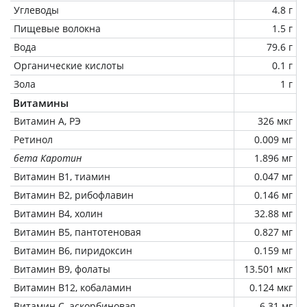
Углеводы
4.8 г
Пищевые волокна
1.5 г
Вода
79.6 г
Органические кислоты
0.1 г
Зола
1 г
Витамины
Витамин А, РЭ
326 мкг
Ретинол
0.009 мг
бета Каротин
1.896 мг
Витамин В1, тиамин
0.047 мг
Витамин В2, рибофлавин
0.146 мг
Витамин В4, холин
32.88 мг
Витамин В5, пантотеновая
0.827 мг
Витамин В6, пиридоксин
0.159 мг
Витамин В9, фолаты
13.501 мкг
Витамин В12, кобаламин
0.124 мкг
Витамин C, аскорбиновая
6.31 мг