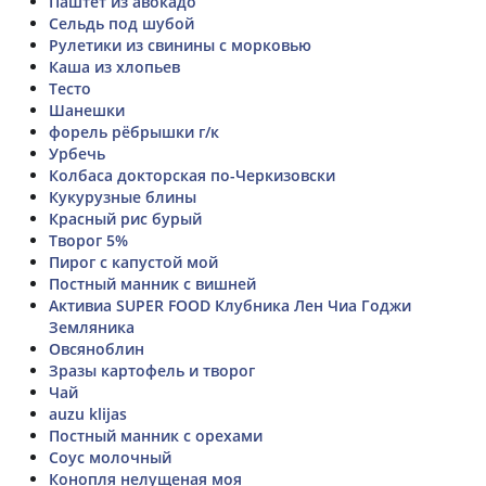
Паштет из авокадо
Сельдь под шубой
Рулетики из свинины с морковью
Каша из хлопьев
Тесто
Шанешки
форель рёбрышки г/к
Урбечь
Колбаса докторская по-Черкизовски
Кукурузные блины
Красный рис бурый
Творог 5%
Пирог с капустой мой
Постный манник с вишней
Активиа SUPER FOOD Клубника Лен Чиа Годжи
Земляника
Овсяноблин
Зразы картофель и творог
Чай
auzu klijas
Постный манник с орехами
Соус молочный
Конопля нелущеная моя