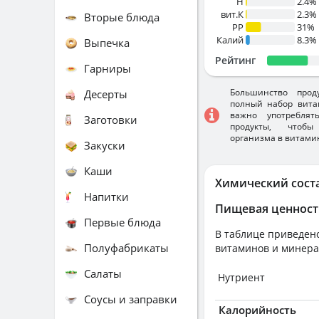
H
2.4%
вит.К
2.3%
Вторые блюда
PP
31%
Калий
8.3%
Выпечка
Рейтинг
Гарниры
Большинство прод
Десерты
полный набор вита
важно употребля
Заготовки
продукты, чтобы
организма в витами
Закуски
Каши
Химический сост
Напитки
Пищевая ценност
Первые блюда
В таблице приведено
Полуфабрикаты
витаминов и минера
Салаты
Нутриент
Соусы и заправки
Калорийность