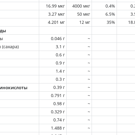
16.99 мкг
4000 мкг
0.4%
0
3.27 мкг
50 мкг
6.5%
3
4.201 мг
12 мг
35%
18
оды
ны
0.046 г
~
 (сахара)
3.1 г
~
0.6 г
~
0.9 г
~
1.4 г
~
0.3 г
~
инокислоты
0.39 г
~
0.791 г
~
0.98 г
~
0.329 г
~
0.74 г
~
1.488 г
~