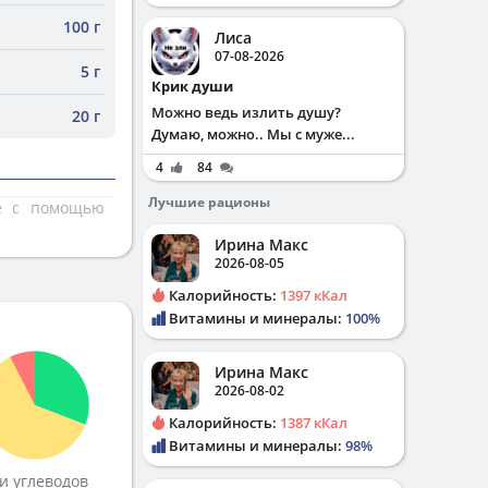
100 г
Лиса
07-08-2026
5 г
Крик души
Можно ведь излить душу?
20 г
Думаю, можно.. Мы с муже...
4
84
Лучшие рационы
те с помощью
Ирина Макс
2026-08-05
Калорийность:
1397 кКал
Витамины и минералы:
100%
Ирина Макс
2026-08-02
Калорийность:
1387 кКал
Витамины и минералы:
98%
и углеводов