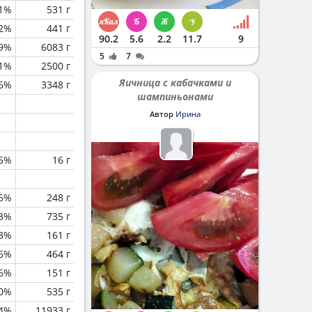
.1%
531 г
.2%
441 г
90.2
5.6
2.2
11.7
9
.9%
6083 г
5
7
.1%
2500 г
Яичница с кабачками и
.6%
3348 г
шампиньонами
Автор
Ирина
.5%
16 г
.6%
248 г
.3%
735 г
.3%
161 г
.6%
464 г
.6%
151 г
0%
535 г
.4%
11933 г