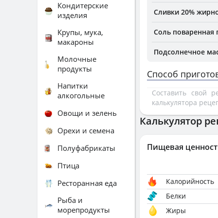
Кондитерские
Сливки 20% жирно
изделия
Крупы, мука,
Соль поваренная
макароны
Подсолнечное ма
Молочные
продукты
Способ пригото
Напитки
Составить свой 
алкогольные
калькулятора реце
Овощи и зелень
Калькулятор ре
Орехи и семена
Пищевая ценност
Полуфабрикаты
Птица
Калорийность
Ресторанная еда
Белки
Рыба и
морепродукты
Жиры