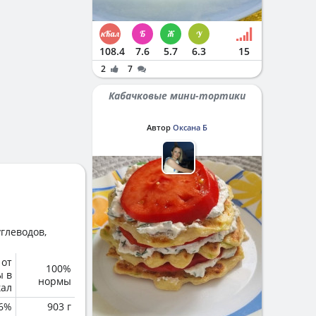
108.4
7.6
5.7
6.3
15
2
7
Кабачковые мини-тортики
Автор
Оксана Б
глеводов,
 от
100%
ы в
нормы
кал
6%
903 г