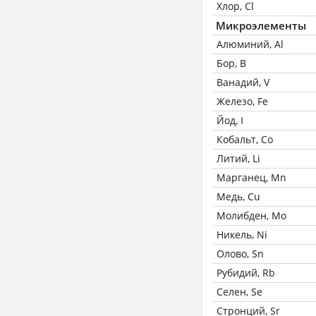
Хлор, Cl
Микроэлементы
Алюминий, Al
Бор, B
Ванадий, V
Железо, Fe
Йод, I
Кобальт, Co
Литий, Li
Марганец, Mn
Медь, Cu
Молибден, Mo
Никель, Ni
Олово, Sn
Рубидий, Rb
Селен, Se
Стронций, Sr