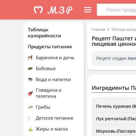
Таблицы
Главная
Таблица кало
калорийности
Рецепт
Паштет 
пищевая ценнос
Продукты питания
Баранина и дичь
Рецепт создан
пол
Бобовые
Вода и напитки
Ингредиенты П
Говядина и
телятина
Печень куриная (В
Грибы
Детское питание
Лук репчатый (Па
Жиры и масла
Морковь (Пассеро