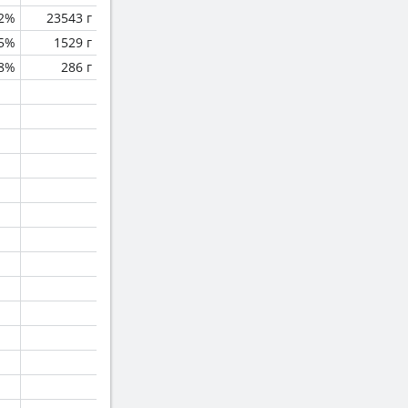
.2%
23543 г
.5%
1529 г
.8%
286 г