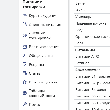
Питание и
Белки
тренировки
Жиры
Курс похудения
Углеводы
Пищевые волокна
Дневник питания
Вода
Дневник
Органические кисл
тренировок
Зола
Вес и измерения
Витамины
Общая лента
Витамин А, РЭ
Ретинол
Рецепты
бета Каротин
Статьи
Витамин В1, тиамин
Истории успеха
Витамин В2, рибоф
Витамин В4, холин
Таблицы
калорийности
Витамин В5, пантот
Витамин В6, пирид
Поиск
Витамин В9, фолаты