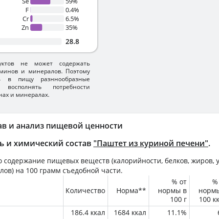
Se
59%
F
0.4%
Cr
6.5%
Zn
35%
28.8
уктов не может содержать
минов и минералов. Поэтому
ть в пищу разннообразные
 восполнять потребности
нах и минералах.
ав и анализ пищевой ценности
ь и химический состав
"Паштет из куриной печени"
.
 содержание пищевых веществ (калорийности, белков, жиров, у
лов) на
100 грамм
съедобной части.
% от
%
Количество
Норма**
нормы в
норм
100 г
100 к
186.4 ккал
1684 ккал
11.1%