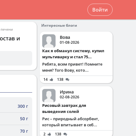
Войти
Интересные блоги
 печени
Вова
остав и
01-08-2026
Как я обманул систему, купил
мультиварку и стал 75...
Ребята, всем привет! Помните
меня? Того Вову, кото...
14
138
Ирина
02-08-2026
Рисовый завтрак для
300 г
выведения солей
50 г
Рис – природный абсорбент,
который впитывает в себ...
70 г
2
138