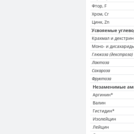
Фтор, F
Хром, Cr
Цинк, Zn
Усвояемые углев
Крахмал и декстри
Моно- и дисахариды
Глюкоза (декстроза)
Лактоза
Сахароза
Фруктоза
Незаменимые ам
Аргинин*
Валин
Гистидин*
Изолейцин
Лейцин