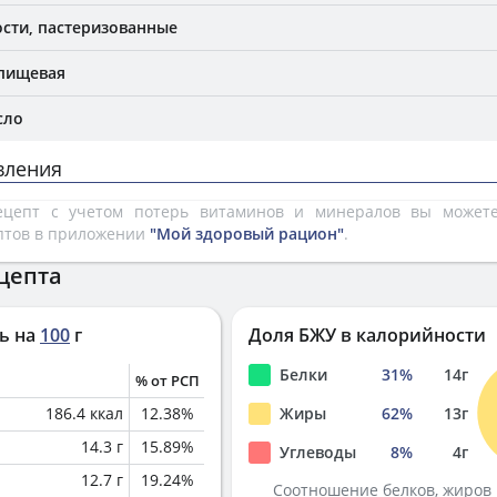
сти, пастеризованные
 пищевая
сло
вления
рецепт с учетом потерь витаминов и минералов вы може
птов в приложении
"Мой здоровый рацион"
.
цепта
ь на
100
г
Доля БЖУ в калорийности
Белки
31
%
14
г
% от РСП
186.4
ккал
12.38
%
Жиры
62
%
13
г
14.3
г
15.89
%
Углеводы
8
%
4
г
12.7
г
19.24
%
Соотношение белков, жиров 