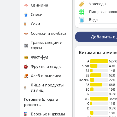
Углеводы
Свинина
Пищевые воло
Снеки
Вода
Соки
Сосиски и колбаса
Добавить в
Травы, специи и
соусы
Витамины и мин
Фаст-фуд
A
627
b-car
40%
Фрукты и ягоды
В1
14%
B2
62%
Хлеб и выпечка
Холин
22%
Яйца и продукты
B5
66%
B6
19%
из яиц
B9
0.8%
B12
365
Готовые блюда и
C
11%
рецепты
D
0.3%
E
18%
Варенье и джемы