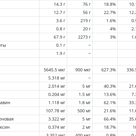
14.3 г
76 г
18.8%
10
12.7 г
56 г
22.7%
12
3.6 г
219 г
1.6%
0
0.8 г
20 г
4%
2
67.9 г
2273 г
3%
1
оты
0.1 г
~
1.9 г
~
5645.5 мкг
900 мкг
627.3%
336
5.318 мг
~
2.014 мг
5 мг
40.3%
21
0.204 мг
1.5 мг
13.6%
7
лавин
1.118 мг
1.8 мг
62.1%
33
107.78 мг
500 мг
21.6%
11
еновая
3.322 мг
5 мг
66.4%
35
оксин
0.374 мг
2 мг
18.7%
1
3.352 мкг
400 мкг
0.8%
0