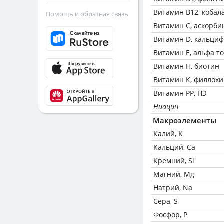
Витамин В12, кобал
Помощь и обратная связь
Витамин C, аскорби
Витамин D, кальци
Витамин Е, альфа т
Витамин Н, биотин
Витамин К, филлох
Витамин РР, НЭ
Ниацин
Макроэлементы
Калий, K
Кальций, Ca
Кремний, Si
Магний, Mg
Натрий, Na
Сера, S
Фосфор, P