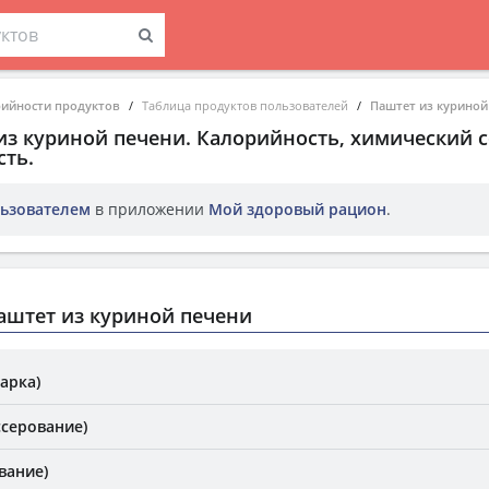
рийности продуктов
Таблица продуктов пользователей
Паштет из куриной
из куриной печени
. Калорийность, химический с
ть.
ьзователем
в приложении
Мой здоровый рацион
.
аштет из куриной печени
арка)
ссерование)
вание)