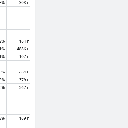
.8%
303 г
.2%
184 г
.1%
4886 г
.1%
107 г
.6%
1464 г
.2%
379 г
.6%
367 г
.8%
169 г