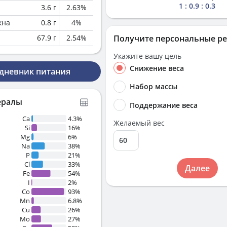
1 : 0.9 : 0.3
3.6
г
2.63
%
кна
0.8
г
4
%
67.9
г
2.54
%
Получите персональные р
Укажите вашу цель
Снижение веса
 дневник питания
Набор массы
ералы
Поддержание веса
%
Ca
4.3%
Желаемый вес
Si
16%
Mg
6%
Na
38%
P
21%
Cl
33%
Далее
Fe
54%
I
2%
%
Co
93%
Mn
6.8%
Cu
26%
Mo
27%