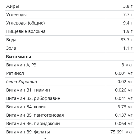
Жиры
3.8 г
Углеводы
7.7 г
Углеводы (общие)
9.4 г
Пищевые волокна
1.9 г
Вода
83.7 г
Зола
1.1 г
Витамины
Витамин А, РЭ
3 мкг
Ретинол
0.001 мг
бета Каротин
0.02 мг
Витамин В1, тиамин
0.026 мг
Витамин В2, рибофлавин
0.041 мг
Витамин В4, холин
6.73 мг
Витамин В5, пантотеновая
0.137 мг
Витамин В6, пиридоксин
0.064 мг
Витамин В9, фолаты
75.691 мкг