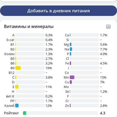
Добавить в дневник питания
Витамины и минералы
A
0.3%
Ca
1.7%
b-car
0.4%
Si
~
В1
1.7%
Mg
5.6%
B2
2.3%
Na
7.7%
Холин
1.3%
P
4.9%
B5
2.7%
Cl
~
B6
3.2%
Fe
4.5%
B9
19%
I
~
B12
~
Co
~
C
3.8%
Mn
15%
D
~
Cu
7%
E
11%
Mo
~
H
~
Se
1.2%
вит.К
0.2%
F
~
PP
1.7%
Cr
~
Калий
12%
Zn
2.8%
Рейтинг
4.3