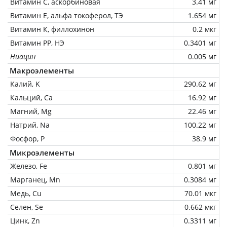
Витамин C, аскорбиновая
3.41 мг
Витамин Е, альфа токоферол, ТЭ
1.654 мг
Витамин К, филлохинон
0.2 мкг
Витамин РР, НЭ
0.3401 мг
Ниацин
0.005 мг
Макроэлементы
Калий, K
290.62 мг
Кальций, Ca
16.92 мг
Магний, Mg
22.46 мг
Натрий, Na
100.22 мг
Фосфор, P
38.9 мг
Микроэлементы
Железо, Fe
0.801 мг
Марганец, Mn
0.3084 мг
Медь, Cu
70.01 мкг
Селен, Se
0.662 мкг
Цинк, Zn
0.3311 мг