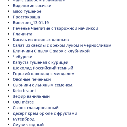
Виденские сосиски
мясо тушеное
Простокваша
Винегрет_13.01.19
Печенье Чаепитие с творожной начинкой
Плачинта
Кисель из овсяных хлопьев
Салат из свеклы с орехом луком и черносливом
Блинчики С пылу С жару с клубникой
Чебуреки
Капуста тушеная с курицей
Шоколад Российский темный
Горький шоколад с миндалем
Овсяные печеньки
Сырники с льняным семенем.
Keto brauni
Зефир ванильный
Ogu mērce
Сырок глазированный
Десерт крем-брюле с фруктами
Бутерброд
Смузи ягодный