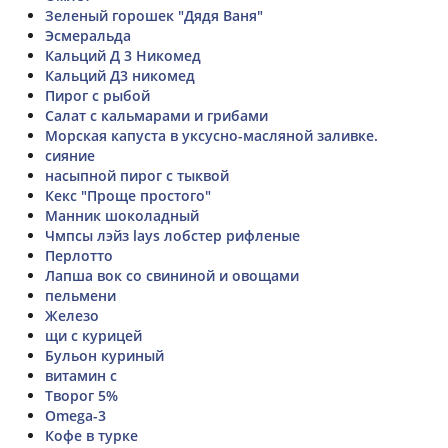
Зеленый горошек "Дядя Ваня"
Эсмеральда
Кальций Д 3 Никомед
Кальций Д3 никомед
Пирог с рыбой
Салат с кальмарами и грибами
Морская капуста в уксусно-масляной заливке.
сияние
насыпной пирог с тыквой
Кекс "Проще простого"
Манник шоколадный
Чмпсы лэйз lays лобстер рифленые
Перлотто
Лапша вок со свининой и овощами
пельмени
Железо
щи с курицей
Бульон куриный
витамин с
Творог 5%
Omega-3
Кофе в турке