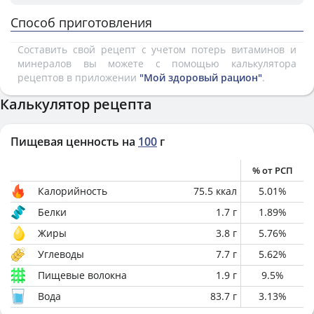
Способ приготовления
Составить свой рецепт с учетом потерь витаминов и
минералов вы можете с помощью калькулятора
рецептов в приложении
"Мой здоровый рацион"
.
Калькулятор рецепта
Пищевая ценность на
100
г
% от РСП
Калорийность
75.5
ккал
5.01
%
Белки
1.7
г
1.89
%
Жиры
3.8
г
5.76
%
Углеводы
7.7
г
5.62
%
Пищевые волокна
1.9
г
9.5
%
Вода
83.7
г
3.13
%