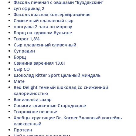
Фасоль печеная с овощами "Буздякский"
суп сфрикад 2
Фасоль красная консервированная
Сливочный плавленый сыр
прогулка 2 часа по морозу
Борщ на курином бульоне
Творог 1,8%
Сыр плавленный сливочный
Супрадин
Борщ
Свинина варенная 13.01
Сыр СО
Шоколад Ritter Sport цельный миндаль
Мате
Red Delight темный шоколад со сниженной
калорийностью
Ванильный сахвр
Сосиски сливочные Стародворье
Творожное печенье
Хлебцы хрустящие Dr. Korner Злаковый коктейль
клюквенный
Протеин
Чай с сахаром и лимоном