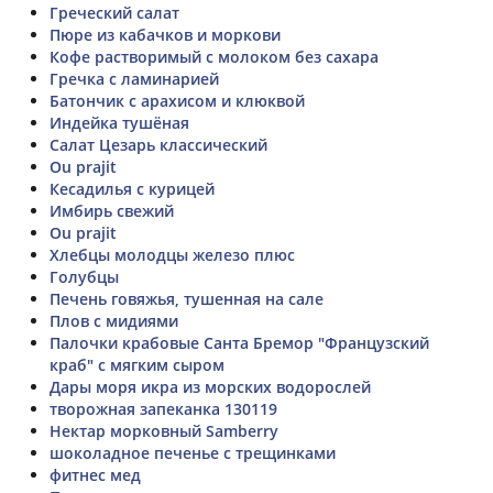
Греческий салат
Пюре из кабачков и моркови
Кофе растворимый с молоком без сахара
Гречка с ламинарией
Батончик с арахисом и клюквой
Индейка тушёная
Салат Цезарь классический
Ou prajit
Кесадилья с курицей
Имбирь свежий
Ou prajit
Хлебцы молодцы железо плюс
Голубцы
Печень говяжья, тушенная на сале
Плов с мидиями
Палочки крабовые Санта Бремор "Французский
краб" с мягким сыром
Дары моря икра из морских водорослей
творожная запеканка 130119
Нектар морковный Samberry
шоколадное печенье с трещинками
фитнес мед