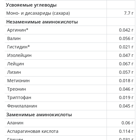
Усвояемые углеводы
Моно- и дисахариды (сахара)
7.7 г
Незаменимые аминокислоты
Аргинин*
0.042 г
Валин
0.056 г
Гистидин*
0.021 г
Изолейцин
0.047 г
Лейцин
0.067 г
Лизин
0.057 г
Метионин
0.018 г
Треонин
0.046 г
Триптофан
0.019 г
Фенилаланин
0.045 г
Заменимые аминокислоты
Аланин
0.06 г
Аспарагиновая кислота
0.114 г
Глицин
0.031 г