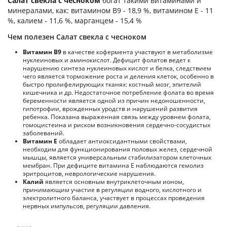
Салат свекла с чесноком
богат такими витаминами и
минералами, как: витамином B9 - 18,9 %, витамином E - 11
%, калием - 11,6 %, марганцем - 15,4 %
Чем полезен Салат свекла с чесноком
Витамин В9
в качестве кофермента участвуют в метаболизме
нуклеиновых и аминокислот. Дефицит фолатов ведет к
нарушению синтеза нуклеиновых кислот и белка, следствием
чего является торможение роста и деления клеток, особенно в
быстро пролифелирующих тканях: костный мозг, эпителий
кишечника и др. Недостаточное потребление фолата во время
беременности является одной из причин недоношенности,
гипотрофии, врожденных уродств и нарушений развития
ребенка. Показана выраженная связь между уровнем фолата,
гомоцистеина и риском возникновения сердечно-сосудистых
заболеваний.
Витамин Е
обладает антиоксидантными свойствами,
необходим для функционирования половых желез, сердечной
мышцы, является универсальным стабилизатором клеточных
мембран. При дефиците витамина Е наблюдаются гемолиз
эритроцитов, неврологические нарушения.
Калий
является основным внутриклеточным ионом,
принимающим участие в регуляции водного, кислотного и
электролитного баланса, участвует в процессах проведения
нервных импульсов, регуляции давления.