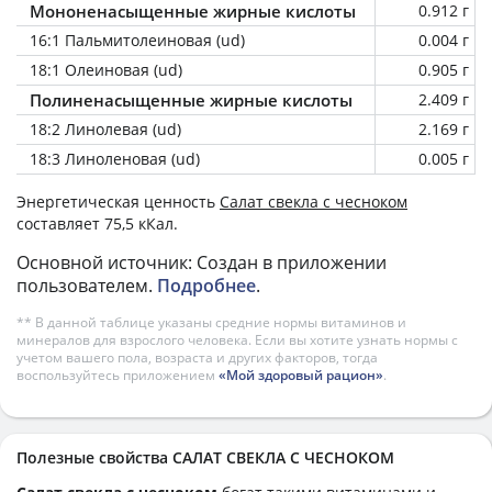
Мононенасыщенные жирные кислоты
0.912 г
16:1 Пальмитолеиновая (ud)
0.004 г
18:1 Олеиновая (ud)
0.905 г
Полиненасыщенные жирные кислоты
2.409 г
18:2 Линолевая (ud)
2.169 г
18:3 Линоленовая (ud)
0.005 г
Энергетическая ценность
Салат свекла с чесноком
составляет 75,5 кКал.
Основной источник: Создан в приложении
пользователем.
Подробнее
.
** В данной таблице указаны средние нормы витаминов и
минералов для взрослого человека. Если вы хотите узнать нормы с
учетом вашего пола, возраста и других факторов, тогда
воспользуйтесь приложением
«Мой здоровый рацион»
.
Полезные свойства САЛАТ СВЕКЛА С ЧЕСНОКОМ