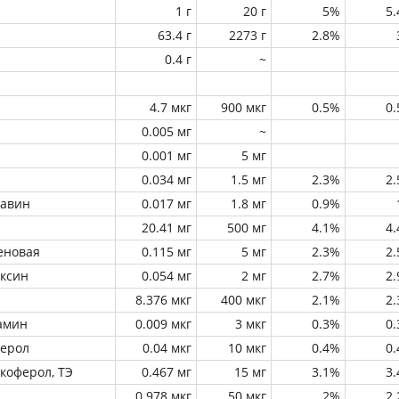
1 г
20 г
5%
5
63.4 г
2273 г
2.8%
0.4 г
~
4.7 мкг
900 мкг
0.5%
0
0.005 мг
~
0.001 мг
5 мг
0.034 мг
1.5 мг
2.3%
2
лавин
0.017 мг
1.8 мг
0.9%
20.41 мг
500 мг
4.1%
4
еновая
0.115 мг
5 мг
2.3%
2
оксин
0.054 мг
2 мг
2.7%
2
8.376 мкг
400 мкг
2.1%
2
амин
0.009 мкг
3 мкг
0.3%
0
ферол
0.04 мкг
10 мкг
0.4%
0
окоферол, ТЭ
0.467 мг
15 мг
3.1%
3
0.978 мкг
50 мкг
2%
2