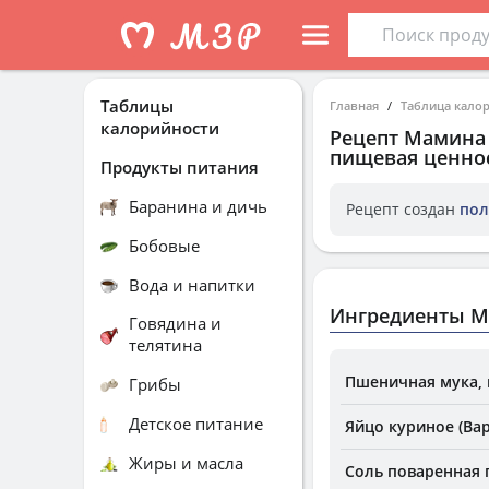
Таблицы
Главная
Таблица кало
калорийности
Рецепт
Мамина 
пищевая ценнос
Продукты питания
Баранина и дичь
Рецепт создан
пол
Бобовые
Вода и напитки
Ингредиенты М
Говядина и
телятина
Пшеничная мука, 
Грибы
Детское питание
Яйцо куриное (Ва
Жиры и масла
Соль поваренная