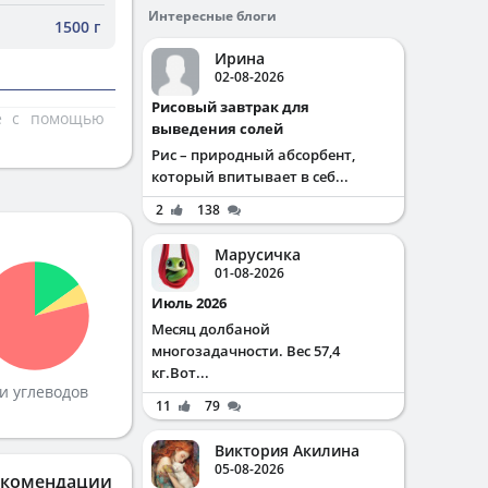
Интересные блоги
1500 г
Ирина
02-08-2026
Рисовый завтрак для
те с помощью
выведения солей
Рис – природный абсорбент,
который впитывает в себ...
2
138
Марусичка
01-08-2026
Июль 2026
Месяц долбаной
многозадачности. Вес 57,4
кг.Вот...
и углеводов
11
79
Виктория Акилина
05-08-2026
екомендации