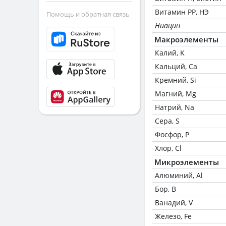
Витамин РР, НЭ
Помощь и обратная связь
Ниацин
Макроэлементы
Калий, K
Кальций, Ca
Кремний, Si
Магний, Mg
Натрий, Na
Сера, S
Фосфор, P
Хлор, Cl
Микроэлементы
Алюминий, Al
Бор, B
Ванадий, V
Железо, Fe