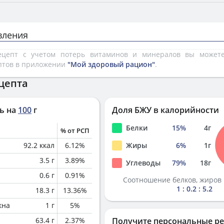
вления
рецепт с учетом потерь витаминов и минералов вы може
птов в приложении
"Мой здоровый рацион"
.
цепта
ь на
100
г
Доля БЖУ в калорийности
Белки
15
%
4
г
% от РСП
92.2
ккал
6.12
%
Жиры
6
%
1
г
3.5
г
3.89
%
Углеводы
79
%
18
г
0.6
г
0.91
%
Соотношение белков, жиров 
1 : 0.2 : 5.2
18.3
г
13.36
%
кна
1
г
5
%
63.4
г
2.37
%
Получите персональные р