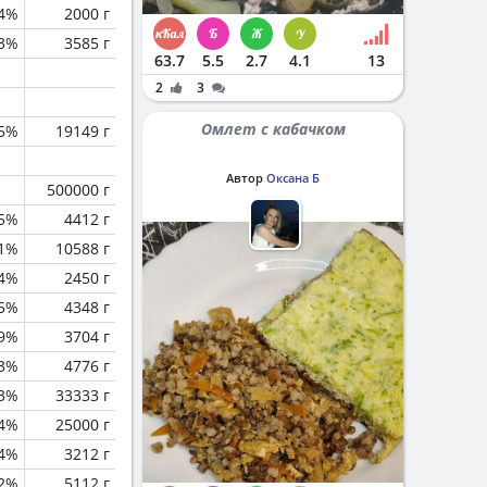
.4%
2000 г
3%
3585 г
63.7
5.5
2.7
4.1
13
2
3
Омлет с кабачком
.5%
19149 г
Автор
Оксана Б
500000 г
.5%
4412 г
1%
10588 г
.4%
2450 г
.5%
4348 г
.9%
3704 г
.3%
4776 г
.3%
33333 г
.4%
25000 г
.4%
3212 г
.2%
5112 г