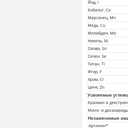
Йод, I
Кобальт, Co
Марганец, Mn
Медь, Cu
Молибден, Mo
Никель, Ni
Олово, Sn
Селен, Se
Титан, Ti
Фтор, F
Хром, Cr
Цинк, Zn
Усвояемые углев
Крахмал и декстри
Моно- и дисахариды
Незаменимые ам
Аргинин*