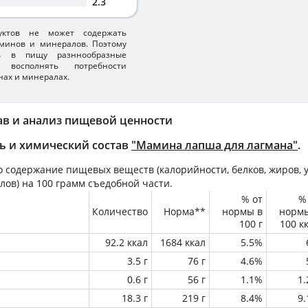
2.3
уктов не может содержать
минов и минералов. Поэтому
ть в пищу разннообразные
 восполнять потребности
нах и минералах.
ав и анализ пищевой ценности
ь и химический состав
"Мамина лапша для лагмана"
.
 содержание пищевых веществ (калорийности, белков, жиров, у
лов) на
100 грамм
съедобной части.
% от
%
Количество
Норма**
нормы в
норм
100 г
100 к
92.2 ккал
1684 ккал
5.5%
3.5 г
76 г
4.6%
0.6 г
56 г
1.1%
1
18.3 г
219 г
8.4%
9