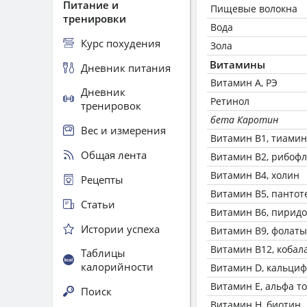
Питание и
Пищевые волокна
тренировки
Вода
Курс похудения
Зола
Витамины
Дневник питания
Витамин А, РЭ
Дневник
Ретинол
тренировок
бета Каротин
Вес и измерения
Витамин В1, тиамин
Общая лента
Витамин В2, рибоф
Витамин В4, холин
Рецепты
Витамин В5, пантот
Статьи
Витамин В6, пирид
Истории успеха
Витамин В9, фолаты
Витамин В12, кобал
Таблицы
калорийности
Витамин D, кальци
Витамин Е, альфа т
Поиск
Витамин Н, биотин