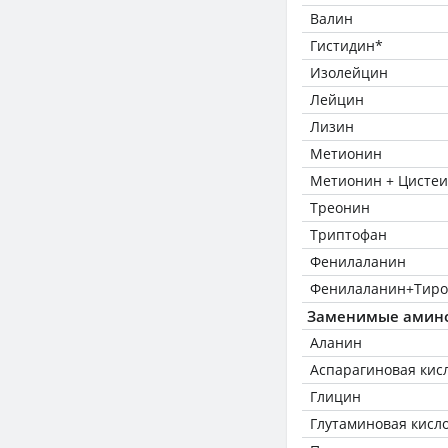
Валин
Гистидин*
Изолейцин
Лейцин
Лизин
Метионин
Метионин + Цисте
Треонин
Триптофан
Фенилаланин
Фенилаланин+Тиро
Заменимые амин
Аланин
Аспарагиновая кис
Глицин
Глутаминовая кисл