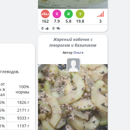
162
7.9
5.8
19.8
3
0
0
Жареный кабачок с
творогом и базиликом
Автор
Ольга
глеводов,
 от
100%
ы в
нормы
кал
6%
1826 г
5%
2171 г
.2%
9333 г
.1%
1197 г