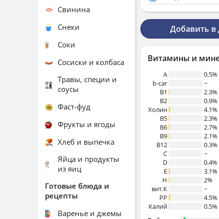
Свинина
Снеки
Добавить в
Соки
Витамины и мин
Сосиски и колбаса
A
0.5%
Травы, специи и
b-car
~
соусы
В1
2.3%
B2
0.9%
Фаст-фуд
Холин
4.1%
B5
2.3%
Фрукты и ягоды
B6
2.7%
B9
2.1%
Хлеб и выпечка
B12
0.3%
C
~
Яйца и продукты
D
0.4%
из яиц
E
3.1%
H
2%
Готовые блюда и
вит.К
~
рецепты
PP
4.5%
Калий
0.5%
Варенье и джемы