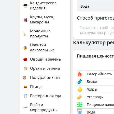
Кондитерские
Вода
изделия
Крупы, мука,
Способ пригото
макароны
Составить свой 
Молочные
калькулятора реце
продукты
Калькулятор ре
Напитки
алкогольные
Пищевая ценност
Овощи и зелень
Орехи и семена
Калорийность
Полуфабрикаты
Белки
Птица
Жиры
Ресторанная еда
Углеводы
Рыба и
Пищевые воло
морепродукты
Вода