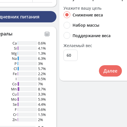
Укажите вашу цель
Снижение веса
 дневник питания
Набор массы
ералы
Поддержание веса
Ca
0.6%
Желаемый вес
Si
4.1%
Mg
1.3%
Na
6.3%
P
3%
Cl
5.7%
Далее
Fe
2.2%
I
0.5%
Co
7%
Mn
8.7%
Cu
3.3%
Mo
5.9%
Se
4.4%
F
0.6%
Cr
1.5%
Zn
2%