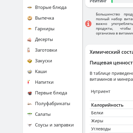
Рейтинг
Вторые блюда
Большинство прод
Выпечка
полный набор вита
важно употребля
Гарниры
продукты, чтобы
организма в витами
Десерты
Заготовки
Химический сост
Закуски
Пищевая ценност
Каши
В таблице приведено
витаминов и минера
Напитки
Нутриент
Первые блюда
Полуфабрикаты
Калорийность
Белки
Салаты
Жиры
Соусы и заправки
Углеводы