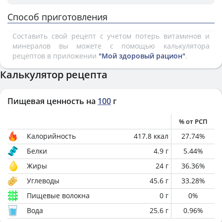
Способ приготовления
Составить свой рецепт с учетом потерь витаминов и
минералов вы можете с помощью калькулятора
рецептов в приложении
"Мой здоровый рацион"
.
Калькулятор рецепта
Пищевая ценность на
100
г
% от РСП
Калорийность
417.8
ккал
27.74
%
Белки
4.9
г
5.44
%
Жиры
24
г
36.36
%
Углеводы
45.6
г
33.28
%
Пищевые волокна
0
г
0
%
Вода
25.6
г
0.96
%