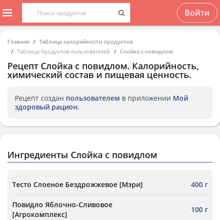
Войти
Главная
Таблица калорийности продуктов
Таблица продуктов пользователей
Слойка с повидлом
Рецепт
Слойка с повидлом
. Калорийность,
химический состав и пищевая ценность.
Рецепт создан
пользователем
в приложении
Мой
здоровый рацион
.
Ингредиенты Слойка с повидлом
Тесто Слоеное Бездрожжевое [Мэри]
400 г
Повидло Яблочно-Сливовое
100 г
[Агрокомплекс]