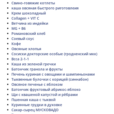
Свино-говяжие котлеты
каша овсяная быстрого риготовлеия
Крем шоколадный
Collagen + VIT C
Ветчина из индейки
MG + B6
Романовский хлеб
Соевый соус
Кофе
Овсяные хлопья
Сосиски докторские особые (гродненский мкк)
Bcca 2-1-1
Каша из зеленой гречки
Батончик гранола и фрукты
Печень куриная с овощами и шампиньонами
Тыквенные булочки с корицей (синнабон)
Овсяное печенье с яблоком
Батончик фруктовый абрикос-яблоко
Щи с квашеной капустой и рёбрами
Пшенная каша с тыквой
Куринные грудки в духовке
Сахар-сырец МУСКОВАДО