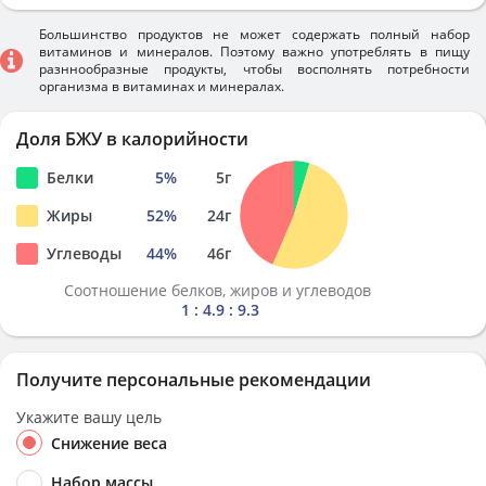
Большинство продуктов не может содержать полный набор
витаминов и минералов. Поэтому важно употреблять в пищу
разннообразные продукты, чтобы восполнять потребности
организма в витаминах и минералах.
Доля БЖУ в калорийности
Белки
5
%
5
г
Жиры
52
%
24
г
Углеводы
44
%
46
г
Соотношение белков, жиров и углеводов
1 : 4.9 : 9.3
Получите персональные рекомендации
Укажите вашу цель
Снижение веса
Набор массы