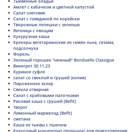
Тыквенные оладьи
Амлет с кабачком и цветной капустой
Салат снеговик
Салат с говядиной по корейски
Творожные лепешки с зеленью
Яичница с овощам
Кукурузная каша
Крекеры вегетарианские из семян льна, сезама,
подсолнуха
Форель
Зеленый горошек "нежный" Bonduelle Classigue
Винегрет 30.11.23
Куриное суфле
салат со свеклой и грушей (копия)
Пироженное эклер
Свекла отварная
Салат с крабовыми палочками
Рисовая каша с грушей [Befit]
творог
Лимонный мармелад [Befit]
сметана
Каша из тыквы с пшеном
Кокосовый концентрат (порошок) для приготовления