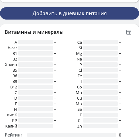
Добавить в дневник питания
Витамины и минералы
A
~
Ca
~
b-car
~
Si
~
В1
~
Mg
~
B2
~
Na
~
Холин
~
P
~
B5
~
Cl
~
B6
~
Fe
~
B9
~
I
~
B12
~
Co
~
C
~
Mn
~
D
~
Cu
~
E
~
Mo
~
H
~
Se
~
вит.К
~
F
~
PP
~
Cr
~
Калий
~
Zn
~
Рейтинг
0