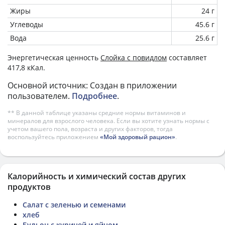
Жиры
24 г
Углеводы
45.6 г
Вода
25.6 г
Энергетическая ценность
Слойка с повидлом
составляет
417,8 кКал.
Основной источник: Создан в приложении
пользователем.
Подробнее
.
** В данной таблице указаны средние нормы витаминов и
минералов для взрослого человека. Если вы хотите узнать нормы с
учетом вашего пола, возраста и других факторов, тогда
воспользуйтесь приложением
«Мой здоровый рацион»
.
Калорийность и химический состав других
продуктов
Салат с зеленью и семенами
хлеб
Бульон с курицей и яйцом