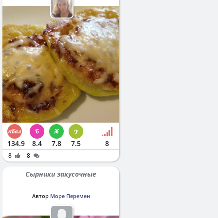
134.9
8.4
7.8
7.5
8
8
8
Сырники закусочные
Автор
Море Перемен