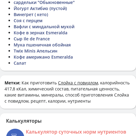
сардельки "Обыкновенные"
Йогурт Актибио (пустой)
Винегрет ( кето)
Соя с перцем
Вафли с миндальной мукой
Кофе в зернах Esmeralda
Сыр Ile de France
Мука пшеничная обойная
Twix Minis Апельсин
Кофе американо Esmeralda
Салат
Метки:
Как приготовить
Слойка с повидлом
, калорийность
417,8 кКал, химический состав, питательная ценность,
какие витамины, минералы, способ приготовления Слойка
с повидлом, рецепт, калории, нутриенты
Калькуляторы
Калькулятор суточных норм нутриентов