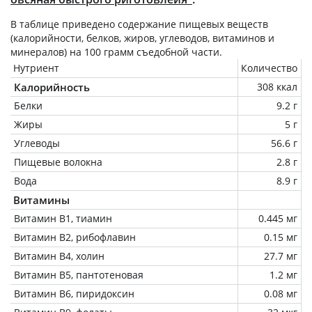
В таблице приведено содержание пищевых веществ
(калорийности, белков, жиров, углеводов, витаминов и
минералов) на
100 грамм
съедобной части.
Нутриент
Количество
Калорийность
308 ккал
Белки
9.2 г
Жиры
5 г
Углеводы
56.6 г
Пищевые волокна
2.8 г
Вода
8.9 г
Витамины
Витамин В1, тиамин
0.445 мг
Витамин В2, рибофлавин
0.15 мг
Витамин В4, холин
27.7 мг
Витамин В5, пантотеновая
1.2 мг
Витамин В6, пиридоксин
0.08 мг