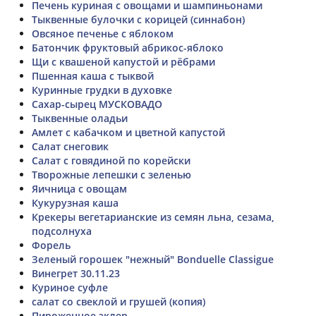
Печень куриная с овощами и шампиньонами
Тыквенные булочки с корицей (синнабон)
Овсяное печенье с яблоком
Батончик фруктовый абрикос-яблоко
Щи с квашеной капустой и рёбрами
Пшенная каша с тыквой
Куринные грудки в духовке
Сахар-сырец МУСКОВАДО
Тыквенные оладьи
Амлет с кабачком и цветной капустой
Салат снеговик
Салат с говядиной по корейски
Творожные лепешки с зеленью
Яичница с овощам
Кукурузная каша
Крекеры вегетарианские из семян льна, сезама,
подсолнуха
Форель
Зеленый горошек "нежный" Bonduelle Classigue
Винегрет 30.11.23
Куриное суфле
салат со свеклой и грушей (копия)
Пироженное эклер