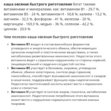
каша овсяная быстрого риготовлеия
богат такими
витаминами и минералами, как: витамином B1 - 29,7 %,
витамином B5 - 24 %, витамином H - 50,8 %, калием - 13,2 %,
магнием - 32,3 %, фосфором - 41 %, железом - 20 %,
марганцем - 169,3 %, медью - 36 %, селеном - 42,2 %,
цинком - 20,9 %
Чем полезен каша овсяная быстрого риготовлеия
Витамин В1
входит в состав важнейших ферментов
углеводного и энергетического обмена, обеспечивающих
организм энергией и пластическими веществами, а также
метаболизма разветвленных аминокислот. Недостаток этого
витамина ведет к серьезным нарушениям со стороны нервной,
пищеварительной и сердечно-сосудистой систем.
Витамин В5
участвует в белковом, жировом, углеводном
обмене, обмене холестерина, синтезе ряда гормонов,
гемоглобина, способствует всасыванию аминокислот и сахаров
в кишечнике, поддерживает функцию коры надпочечников.
Недостаток пантотеновой кислоты может вести к поражению
кожи и слизистых.
Витамин Н
участвует в синтезе жиров, гликогена, метаболизме
аминокислот. Недостаточное потребление этого витамина
может вести к нарушению нормального состояния кожных
покровов.