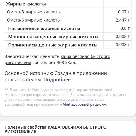
Жирные кислоты
Омега-3 жирные кислоты
0.07 г
Омега-6 жирные кислоты
2.447 г
Насыщенные жирные кислоты
0.8 г
Мононенасыщенные жирные кислоты
0.008 г
Полиненасыщенные жирные кислоты
0.008 г
Энергетическая ценность
каша овсяная быстрого
риготовлеия
составляет 308 кКал.
Основной источник: Создан в приложении
пользователем.
Подробнее
.
** В данной таблице указаны средние нормы витаминов и
минералов для взрослого человека. Если вы хотите узнать нормы с
учетом вашего пола, возраста и других факторов, тогда
воспользуйтесь приложением
«Мой здоровый рацион»
.
Полезные свойства КАША ОВСЯНАЯ БЫСТРОГО
РИГОТОВЛЕИЯ