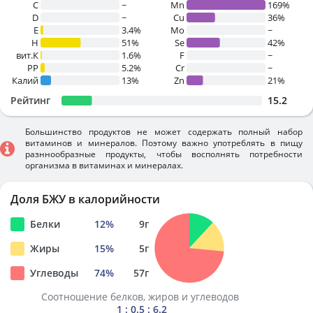
C
~
Mn
169%
D
~
Cu
36%
E
3.4%
Mo
~
H
51%
Se
42%
вит.К
1.6%
F
~
PP
5.2%
Cr
~
Калий
13%
Zn
21%
Рейтинг
15.2
Большинство продуктов не может содержать полный набор
витаминов и минералов. Поэтому важно употреблять в пищу
разннообразные продукты, чтобы восполнять потребности
организма в витаминах и минералах.
Доля БЖУ в калорийности
Белки
12
%
9
г
Жиры
15
%
5
г
Углеводы
74
%
57
г
Соотношение белков, жиров и углеводов
1 : 0.5 : 6.2