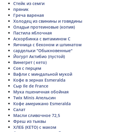
Стейк из семги
пряник
Греча вареная
Холодец из свинины и говядины
Оладьи протеиновые (копия)
Пастила яблочная
Аскорбинка с витамином C
Яичница с беконом и шпинатом
сардельки "Обыкновенные"
Йогурт Актибио (пустой)
Винегрет ( кето)
Соя с перцем
Вафли с миндальной мукой
Кофе в зернах Esmeralda
Сыр Ile de France
Мука пшеничная обойная
Twix Minis Апельсин
Кофе американо Esmeralda
Салат
Масли сливочное 72,5
Фреш из тыквы
ХЛЕБ (КЕТО) с маком