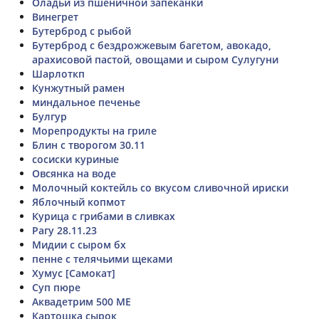
Оладьи из пшеничной запеканки
Винегрет
Бутерброд с рыбой
Бутерброд с бездрожжевым багетом, авокадо,
арахисовой пастой, овощами и сыром Сулугуни
Шарлоткп
Кунжутный рамен
миндальное печенье
Булгур
Морепродукты на гриле
Блин с творогом 30.11
сосиски куриные
Овсянка на воде
Молочный коктейль со вкусом сливочной ириски
Яблочный копмот
Курица с грибами в сливках
Рагу 28.11.23
Мидии с сыром бх
пенне с телячьими щеками
Хумус [Самокат]
Суп пюре
Аквадетрим 500 МЕ
Картошка сырок