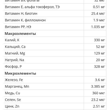
Витамин В9, фолаты
32 мкг
Витамин Е, альфа токоферол, ТЭ
0.51 мг
Витамин Н, биотин
25.4 мкг
Витамин К, филлохинон
1.9 мкг
Витамин РР, НЭ
1.035 мг
Макроэлементы
Калий, K
330 мг
Кальций, Ca
52 мг
Магний, Mg
129 мг
Натрий, Na
20 мг
Фосфор, P
328 мг
Микроэлементы
Железо, Fe
3.6 мг
Марганец, Mn
3.385 мг
Медь, Cu
360 мкг
Селен, Se
23.2 мкг
Цинк, Zn
2.51 мг