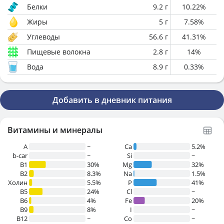
Белки
9.2
г
10.22
%
Жиры
5
г
7.58
%
Углеводы
56.6
г
41.31
%
Пищевые волокна
2.8
г
14
%
Вода
8.9
г
0.33
%
Добавить в дневник питания
Витамины и минералы
A
~
Ca
5.2%
b-car
~
Si
~
В1
30%
Mg
32%
B2
8.3%
Na
1.5%
Холин
5.5%
P
41%
B5
24%
Cl
~
B6
4%
Fe
20%
B9
8%
I
~
B12
~
Co
~