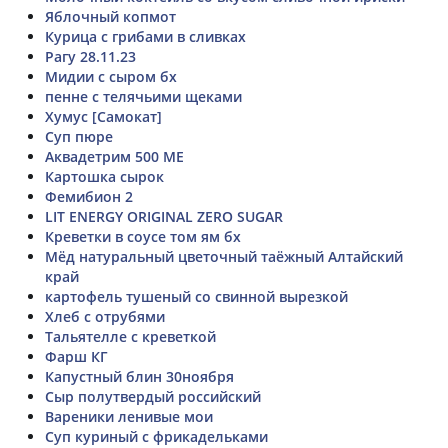
Яблочный копмот
Курица с грибами в сливках
Рагу 28.11.23
Мидии с сыром бх
пенне с телячьими щеками
Хумус [Самокат]
Суп пюре
Аквадетрим 500 МЕ
Картошка сырок
Фемибион 2
LIT ENERGY ORIGINAL ZERO SUGAR
Креветки в соусе том ям бх
Мёд натуральный цветочный таёжный Алтайский
край
картофель тушеный со свинной вырезкой
Хлеб с отрубями
Тальятелле с креветкой
Фарш КГ
Капустный блин 30ноября
Сыр полутвердый российский
Вареники ленивые мои
Суп куриный с фрикадельками