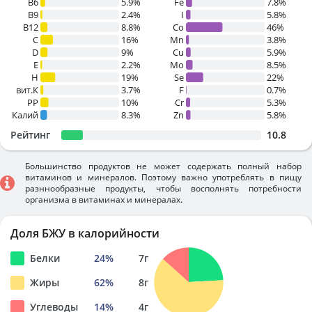
B6
5.9%
Fe
7.8%
B9
2.4%
I
5.8%
B12
8.8%
Co
46%
C
16%
Mn
3.8%
D
9%
Cu
5.9%
E
2.2%
Mo
8.5%
H
19%
Se
22%
вит.К
3.7%
F
0.7%
PP
10%
Cr
5.3%
Калий
8.3%
Zn
5.8%
Рейтинг
10.8
Большинство продуктов не может содержать полный набор
витаминов и минералов. Поэтому важно употреблять в пищу
разннообразные продукты, чтобы восполнять потребности
организма в витаминах и минералах.
Доля БЖУ в калорийности
Белки
24
%
7
г
Жиры
62
%
8
г
Углеводы
14
%
4
г