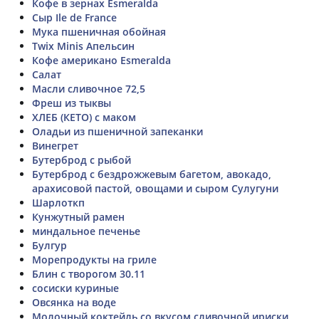
Кофе в зернах Esmeralda
Сыр Ile de France
Мука пшеничная обойная
Twix Minis Апельсин
Кофе американо Esmeralda
Салат
Масли сливочное 72,5
Фреш из тыквы
ХЛЕБ (КЕТО) с маком
Оладьи из пшеничной запеканки
Винегрет
Бутерброд с рыбой
Бутерброд с бездрожжевым багетом, авокадо,
арахисовой пастой, овощами и сыром Сулугуни
Шарлоткп
Кунжутный рамен
миндальное печенье
Булгур
Морепродукты на гриле
Блин с творогом 30.11
сосиски куриные
Овсянка на воде
Молочный коктейль со вкусом сливочной ириски