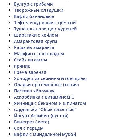
Булгур с грибами
Творожные оладушки
Вафли банановые
Тефтели куриные с гречкой
Тушённын овощи с курицей
Ширатаки с кейлом
Амарантовая крупа
Каша из амаранта
Маффин с шоколадом
Стейк из семги
пряник
Греча вареная
Холодец из свинины и говядины
Оладьи протеиновые (копия)
Пастила яблочная
Аскорбинка с витамином C
Яичница с беконом и шпинатом
сардельки "Обыкновенные"
Йогурт Актибио (пустой)
Винегрет ( кето)
Соя с перцем
Вафли с миндальной мукой