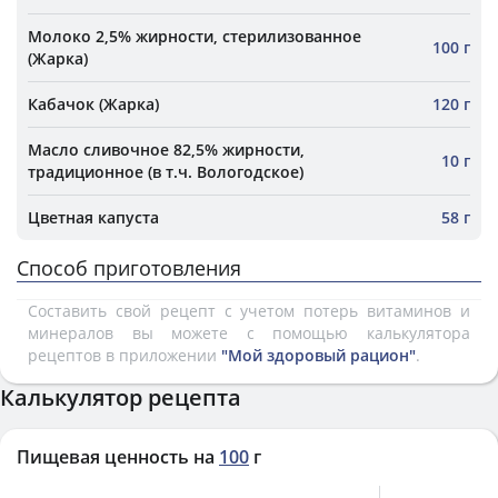
Молоко 2,5% жирности, стерилизованное
100 г
(Жарка)
Кабачок (Жарка)
120 г
Масло сливочное 82,5% жирности,
10 г
традиционное (в т.ч. Вологодское)
Цветная капуста
58 г
Способ приготовления
Составить свой рецепт с учетом потерь витаминов и
минералов вы можете с помощью калькулятора
рецептов в приложении
"Мой здоровый рацион"
.
Калькулятор рецепта
Пищевая ценность на
100
г