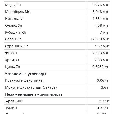
Медь, Cu
58.76 мкг
Молибден, Mo
5.948 мкг
Никель, Ni
1.831 мкг
Олово, Sn
4.08 мкг
Рубидий, Rb
7 мкг
Селен, Se
12.099 мкг
Стронций, Sr
4.62 мкг
Фтор, F
29.33 мкг
Хром, Cr
2.63 мкг
Цинк, Zn
0.6932 мг
Усвояемые углеводы
Крахмал и декстрины
0.067 г
Моно- и дисахариды (сахара)
3.6 г
Незаменимые аминокислоты
Аргинин*
0.32 г
Валин
0.312 г