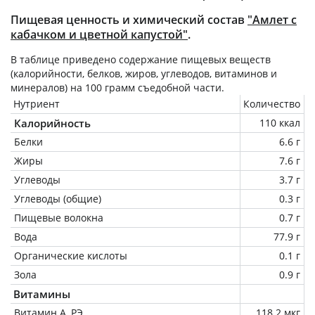
Пищевая ценность и химический состав
"Амлет с
кабачком и цветной капустой"
.
В таблице приведено содержание пищевых веществ
(калорийности, белков, жиров, углеводов, витаминов и
минералов) на
100 грамм
съедобной части.
Нутриент
Количество
Калорийность
110 ккал
Белки
6.6 г
Жиры
7.6 г
Углеводы
3.7 г
Углеводы (общие)
0.3 г
Пищевые волокна
0.7 г
Вода
77.9 г
Органические кислоты
0.1 г
Зола
0.9 г
Витамины
Витамин А, РЭ
118.2 мкг