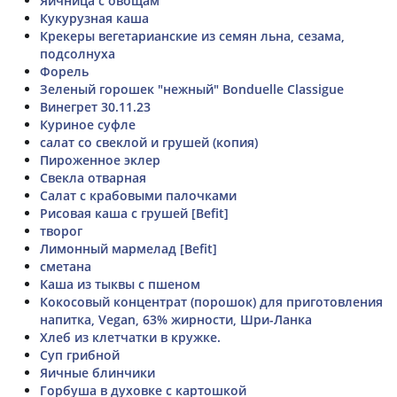
Яичница с овощам
Кукурузная каша
Крекеры вегетарианские из семян льна, сезама,
подсолнуха
Форель
Зеленый горошек "нежный" Bonduelle Classigue
Винегрет 30.11.23
Куриное суфле
салат со свеклой и грушей (копия)
Пироженное эклер
Свекла отварная
Салат с крабовыми палочками
Рисовая каша с грушей [Befit]
творог
Лимонный мармелад [Befit]
сметана
Каша из тыквы с пшеном
Кокосовый концентрат (порошок) для приготовления
напитка, Vegan, 63% жирности, Шри-Ланка
Хлеб из клетчатки в кружке.
Суп грибной
Яичные блинчики
Горбуша в духовке с картошкой