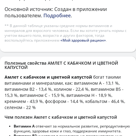
Основной источник: Создан в приложении
пользователем.
Подробнее
.
** В данной таблице указаны средние нормы витаминов и
минералов для взрослого человека. Если вы хотите узнать нормы с
учетом вашего пола, возраста и других факторов, тогда
воспользуйтесь приложением
«Мой здоровый рацион»
.
Полезные свойства АМЛЕТ С КАБАЧКОМ И ЦВЕТНОЙ
КАПУСТОЙ
Амлет с кабачком и цветной капустой
богат такими
витаминами и минералами, как: витамином А - 13,1 %,
витамином B2 - 13,4 %, холином - 22,4 %, витамином B5 -
15,3 %, витамином C - 15,9 %, витамином H - 18,9 %,
кремнием - 43,9 %, фосфором - 14,4 %, кобальтом - 46,4 %,
селеном - 22 %
Чем полезен Амлет с кабачком и цветной капустой
Витамин А
отвечает за нормальное развитие, репродуктивную
функцию, здоровье кожи и глаз, поддержание иммунитета.
Витамин В2
участвует в окислительно-восстановительных