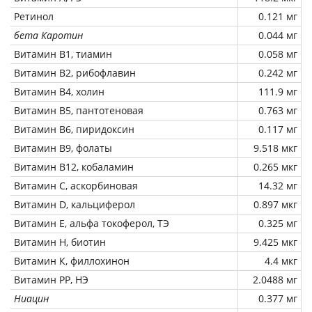
Ретинол
0.121 мг
бета Каротин
0.044 мг
Витамин В1, тиамин
0.058 мг
Витамин В2, рибофлавин
0.242 мг
Витамин В4, холин
111.9 мг
Витамин В5, пантотеновая
0.763 мг
Витамин В6, пиридоксин
0.117 мг
Витамин В9, фолаты
9.518 мкг
Витамин В12, кобаламин
0.265 мкг
Витамин C, аскорбиновая
14.32 мг
Витамин D, кальциферол
0.897 мкг
Витамин Е, альфа токоферол, ТЭ
0.325 мг
Витамин Н, биотин
9.425 мкг
Витамин К, филлохинон
4.4 мкг
Витамин РР, НЭ
2.0488 мг
Ниацин
0.377 мг