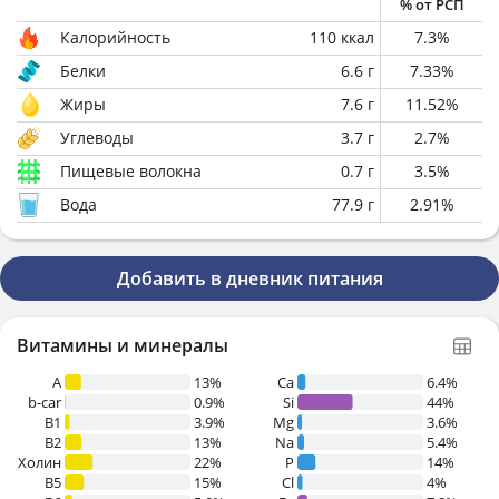
% от РСП
Калорийность
110
ккал
7.3
%
Белки
6.6
г
7.33
%
Жиры
7.6
г
11.52
%
Углеводы
3.7
г
2.7
%
Пищевые волокна
0.7
г
3.5
%
Вода
77.9
г
2.91
%
Добавить в дневник питания
Витамины и минералы
A
13%
Ca
6.4%
b-car
0.9%
Si
44%
В1
3.9%
Mg
3.6%
B2
13%
Na
5.4%
Холин
22%
P
14%
B5
15%
Cl
4%