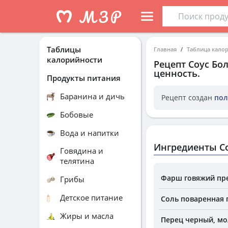
Таблицы
Главная
Таблица кало
калорийности
Рецепт
Соус Бо
ценность.
Продукты питания
Баранина и дичь
Рецепт создан
пол
Бобовые
Вода и напитки
Ингредиенты Со
Говядина и
телятина
Фарш говяжий пр
Грибы
Детское питание
Соль поваренная
Жиры и масла
Перец черный, м