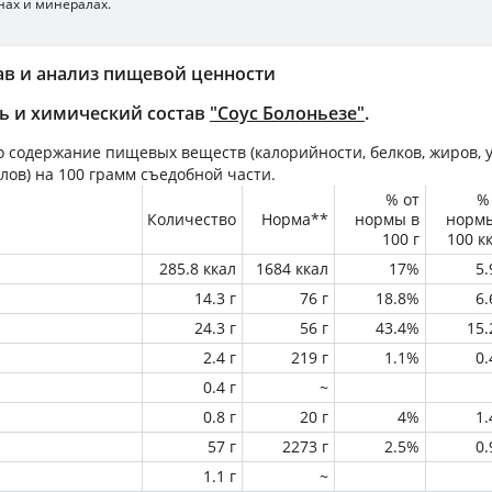
нах и минералах.
ав и анализ пищевой ценности
ь и химический состав
"Соус Болоньезе"
.
 содержание пищевых веществ (калорийности, белков, жиров, у
лов) на
100 грамм
съедобной части.
% от
%
Количество
Норма**
нормы в
норм
100 г
100 к
285.8 ккал
1684 ккал
17%
5
14.3 г
76 г
18.8%
6
24.3 г
56 г
43.4%
15
2.4 г
219 г
1.1%
0
0.4 г
~
0.8 г
20 г
4%
1
57 г
2273 г
2.5%
0
1.1 г
~