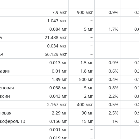
7.9 мкг
900 мкг
0.9%
0
1.047 мкг
~
0.084 мг
5 мг
1.7%
0
н
21.488 мкг
~
0.034 мкг
~
ин
56.129 мкг
~
0.013 мг
1.5 мг
0.9%
0
лавин
0.01 мг
1.8 мг
0.6%
0
1.89 мг
500 мг
0.4%
0
еновая
0.038 мг
5 мг
0.8%
0
оксин
0.043 мг
2 мг
2.2%
0
2.167 мкг
400 мкг
0.5%
0
новая
2.29 мг
90 мг
2.5%
0
окоферол, ТЭ
0.156 мг
15 мг
1%
0
0.001 мг
~
0.019 мг
~