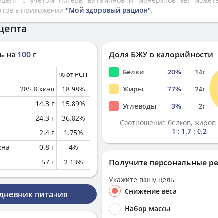
рецепт с учетом потерь витаминов и минералов вы може
птов в приложении
"Мой здоровый рацион"
.
цепта
ь на
100
г
Доля БЖУ в калорийности
Белки
20
%
14
г
% от РСП
285.8
ккал
18.98
%
Жиры
77
%
24
г
14.3
г
15.89
%
Углеводы
3
%
2
г
24.3
г
36.82
%
Соотношение белков, жиров 
1 : 1.7 : 0.2
2.4
г
1.75
%
кна
0.8
г
4
%
57
г
2.13
%
Получите персональные р
Укажите вашу цель
Снижение веса
 дневник питания
Набор массы