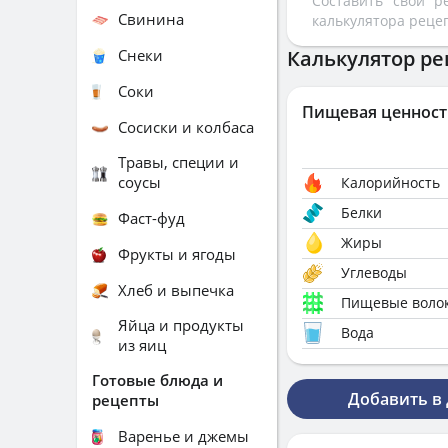
Составить свой 
Свинина
калькулятора реце
Снеки
Калькулятор ре
Соки
Пищевая ценност
Сосиски и колбаса
Травы, специи и
соусы
Калорийность
Белки
Фаст-фуд
Жиры
Фрукты и ягоды
Углеводы
Хлеб и выпечка
Пищевые воло
Яйца и продукты
Вода
из яиц
Готовые блюда и
Добавить в
рецепты
Варенье и джемы