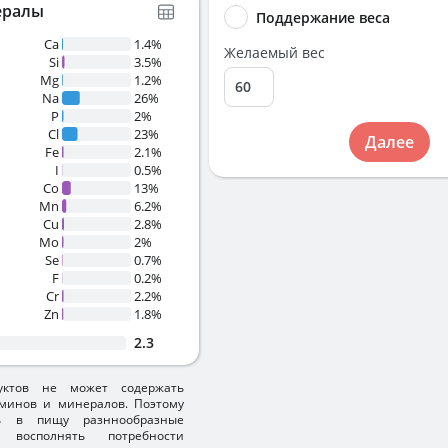
ералы
Поддержание веса
Ca
1.4%
Желаемый вес
Si
3.5%
Mg
1.2%
Na
26%
P
2%
Cl
23%
Далее
Fe
2.1%
I
0.5%
Co
13%
Mn
6.2%
Cu
2.8%
Mo
2%
Se
0.7%
F
0.2%
Cr
2.2%
Zn
1.8%
2.3
уктов не может содержать
минов и минералов. Поэтому
ть в пищу разннообразные
 восполнять потребности