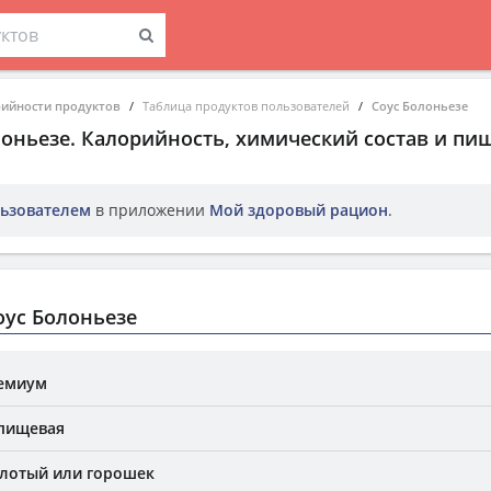
рийности продуктов
Таблица продуктов пользователей
Соус Болоньезе
лоньезе
. Калорийность, химический состав и пи
ьзователем
в приложении
Мой здоровый рацион
.
ус Болоньезе
емиум
 пищевая
олотый или горошек