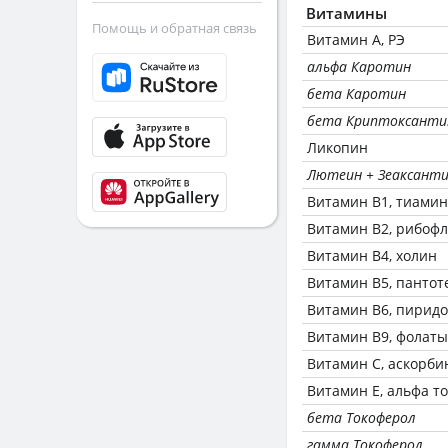
Витамины
Помощь и обратная связь
Витамин А, РЭ
альфа Каротин
бета Каротин
бета Криптоксанти
Ликопин
Лютеин + Зеаксант
Витамин В1, тиамин
Витамин В2, рибоф
Витамин В4, холин
Витамин В5, пантот
Витамин В6, пирид
Витамин В9, фолаты
Витамин C, аскорби
Витамин Е, альфа т
бета Токоферол
гамма Токоферол