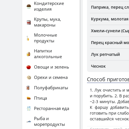
Кондитерские
Паприка, перец с
изделия
Крупы, мука,
Куркума, молотая
макароны
Хмели-сунели (Сы
Молочные
продукты
Перец красный м
Напитки
Лук репчатый
алкогольные
Чеснок
Овощи и зелень
Орехи и семена
Способ пригото
Полуфабрикаты
1. Лук очистить и 
и порубить. 2. В р
Птица
~2-3 минуты. Доба
К фаршу добавить
Ресторанная еда
готовить при слабо
Рыба и
оставшийся чеснок
морепродукты