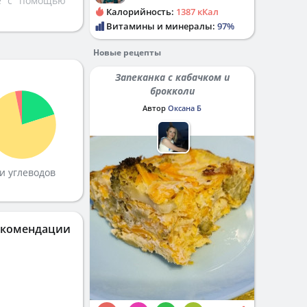
те с помощью
Калорийность:
1387 кКал
Витамины и минералы:
97%
Новые рецепты
Запеканка с кабачком и
брокколи
Автор
Оксана Б
и углеводов
екомендации