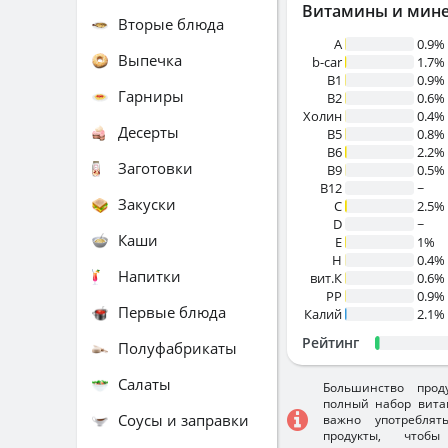
Витамины и мин
Вторые блюда
A
0.9%
Выпечка
b-car
1.7%
В1
0.9%
Гарниры
B2
0.6%
Холин
0.4%
Десерты
B5
0.8%
B6
2.2%
Заготовки
B9
0.5%
B12
~
Закуски
C
2.5%
D
~
Каши
E
1%
H
0.4%
Напитки
вит.К
0.6%
PP
0.9%
Первые блюда
Калий
2.1%
Рейтинг
Полуфабрикаты
Салаты
Большинство прод
полный набор вита
Соусы и заправки
важно употребля
продукты, чтобы