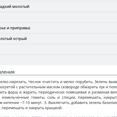
ладкий молотый
рье и приправы)
олотый острый
вления
мелко нарезать. Чеснок очистить и мелко порубить. Зелень вым
азогретой с растительным маслом сковороде обжарить лук и пол
вить фарш и жарить, периодически помешивая и разминая вил
 измельченные томаты, соль и специи, перемешать, накры
м кипении ~7-10 минут. 3. Выключить, добавить зелень базилик
, перемешать и накрыть крышкой.