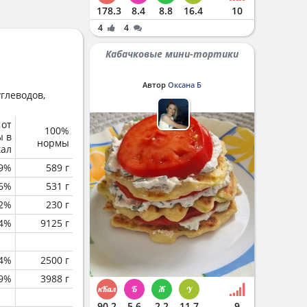
178.3
8.4
8.8
16.4
10
4
4
Кабачковые мини-тортики
Автор
Оксана Б
глеводов,
 от
100%
ы в
нормы
кал
.9%
589 г
.6%
531 г
.2%
230 г
.4%
9125 г
.4%
2500 г
.9%
3988 г
90.2
5.6
2.2
11.7
9