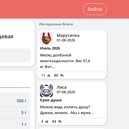
Войти
Интересные блоги
Марусичка
щевая
01-08-2026
Июль 2026
Месяц долбаной
многозадачности. Вес 57,4
кг.Вот...
11
80
Лиса
07-08-2026
Крик души
500 г
Можно ведь излить душу?
5 г
Думаю, можно.. Мы с муже...
4
84
1 г