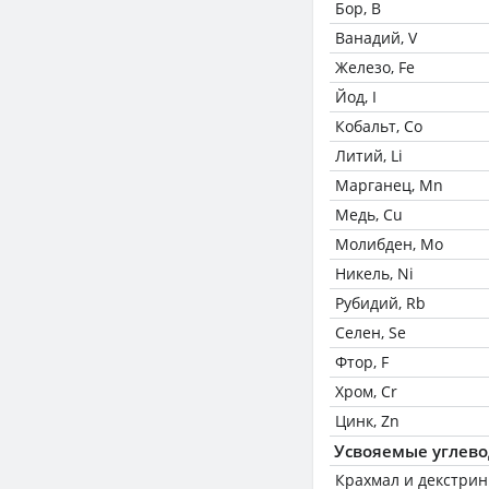
Бор, B
Ванадий, V
Железо, Fe
Йод, I
Кобальт, Co
Литий, Li
Марганец, Mn
Медь, Cu
Молибден, Mo
Никель, Ni
Рубидий, Rb
Селен, Se
Фтор, F
Хром, Cr
Цинк, Zn
Усвояемые углев
Крахмал и декстри