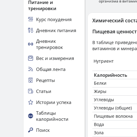
организма в витами
Питание и
тренировки
Курс похудения
Химический сост
Дневник питания
Пищевая ценност
Дневник
В таблице приведено
тренировок
витаминов и минера
Вес и измерения
Нутриент
Общая лента
Калорийность
Рецепты
Белки
Статьи
Жиры
Углеводы
Истории успеха
Углеводы (общие)
Таблицы
Пищевые волокна
калорийности
Вода
Поиск
Зола