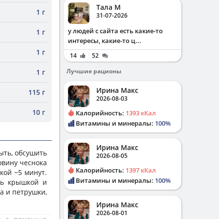
Тала М
1 г
31-07-2026
у людей с сайта есть какие-то
1 г
интересы, какие-то ц...
1 г
14
52
Лучшие рационы
1 г
Ирина Макс
115 г
2026-08-03
10 г
Калорийность:
1393 кКал
Витамины и минералы:
100%
Ирина Макс
ыть, обсушить
2026-08-05
овину чеснока
Калорийность:
1397 кКал
кой ~5 минут.
Витамины и минералы:
100%
ть крышкой и
а и петрушки,
Ирина Макс
2026-08-01