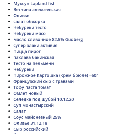
Муксун Lapland fish
Ветчина алексеевская
Оливье
салат обжорка
Чебуреки тесто
Чебуреки мясо
масло сливочное 82.5% Gudberg
супер злаки активия
Пицца пирог
пахлава бакинская
Тесто на пельмени
Чебуреки
Пирожное Картошка (Крем брюле) =60г
Французский сыр с травами
Тофу паста томат
Омлет новый
Селедка под шубой 10.12.20
Суп монастырский
Салат
Соус майонезный 25%
Оливье 31.12.18
Сыр российский