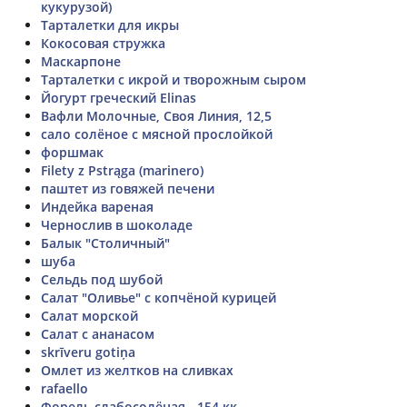
кукурузой)
Тарталетки для икры
Кокосовая стружка
Маскарпоне
Тарталетки с икрой и творожным сыром
Йогурт греческий Elinas
Вафли Молочные, Своя Линия, 12,5
сало солёное с мясной прослойкой
форшмак
Filety z Pstrąga (marinero)
паштет из говяжей печени
Индейка вареная
Чернослив в шоколаде
Балык "Столичный"
шуба
Сельдь под шубой
Салат "Оливье" с копчёной курицей
Салат морской
Салат с ананасом
skrīveru gotiņa
Омлет из желтков на сливках
rafaello
Форель слабосолёная - 154 кк