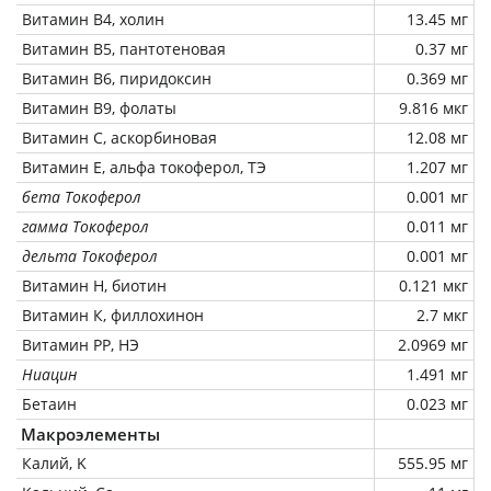
Витамин В4, холин
13.45 мг
Витамин В5, пантотеновая
0.37 мг
Витамин В6, пиридоксин
0.369 мг
Витамин В9, фолаты
9.816 мкг
Витамин C, аскорбиновая
12.08 мг
Витамин Е, альфа токоферол, ТЭ
1.207 мг
бета Токоферол
0.001 мг
гамма Токоферол
0.011 мг
дельта Токоферол
0.001 мг
Витамин Н, биотин
0.121 мкг
Витамин К, филлохинон
2.7 мкг
Витамин РР, НЭ
2.0969 мг
Ниацин
1.491 мг
Бетаин
0.023 мг
Макроэлементы
Калий, K
555.95 мг