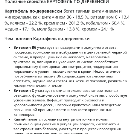
Полезные свойства КАРТОФЕЛЬ ПО-ДЕРЕВЕНСКИ
Картофель по-деревенски
богат такими витаминами и
минералами, как: витамином B6 - 18,5 %, витамином C - 13,4
%, калием - 22,2 %, кремнием - 201,2 %, кобальтом - 60,4 %,
медью - 17,1 %, молибденом - 13,8 %, хромом - 24,1 %
Чем полезен Картофель по-деревенски
Витамин В6
участвует в поддержании иммунного ответа,
процессах торможения и возбуждения в центральной нервной
системе, в превращениях аминокислот, метаболизме
триптофана, липидов и нуклеиновых кислот, способствует
нормальному формированию эритроцитов, поддержанию
нормального уровня гомоцистеина в крови. Недостаточное
потребление витамина В6 сопровождается снижением
аппетита, нарушением состояния кожных покровов, развитием
гомоцистеинемии, анемии.
Витамин С
участвует в окислительно-восстановительных
реакциях, функционировании иммунной системы, способствует
усвоению железа. Дефицит приводит к рыхлости и
кровоточивости десен, носовым кровотечениям вследствие
повышенной проницаемости и ломкости кровеносных
капилляров.
Калий
является основным внутриклеточным ионом,
принимающим участие в регуляции водного, кислотного и
электролитного баланса, участвует в процессах проведения
нервных импульсов, регуляции давления.