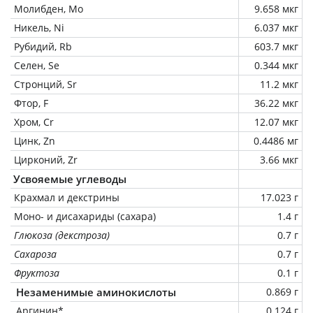
Молибден, Mo
9.658 мкг
Никель, Ni
6.037 мкг
Рубидий, Rb
603.7 мкг
Селен, Se
0.344 мкг
Стронций, Sr
11.2 мкг
Фтор, F
36.22 мкг
Хром, Cr
12.07 мкг
Цинк, Zn
0.4486 мг
Цирконий, Zr
3.66 мкг
Усвояемые углеводы
Крахмал и декстрины
17.023 г
Моно- и дисахариды (сахара)
1.4 г
Глюкоза (декстроза)
0.7 г
Сахароза
0.7 г
Фруктоза
0.1 г
Незаменимые аминокислоты
0.869 г
Аргинин*
0.124 г