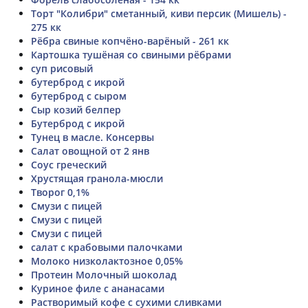
Торт "Колибри" сметанный, киви персик (Мишель) -
275 кк
Рёбра свиные копчёно-варёный - 261 кк
Картошка тушёная со свиными рёбрами
суп рисовый
бутерброд с икрой
бутерброд с сыром
Сыр козий белпер
Бутерброд с икрой
Тунец в масле. Консервы
Салат овощной от 2 янв
Соус греческий
Хрустящая гранола-мюсли
Творог 0,1%
Смузи с пицей
Смузи с пицей
Смузи с пицей
салат с крабовыми палочками
Молоко низколактозное 0,05%
Протеин Молочный шоколад
Куриное филе с ананасами
Растворимый кофе с сухими сливками