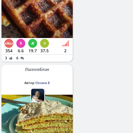
354
6.6
19.7
37.5
2
3
6
Пшеноблин
Автор
Оксана Б