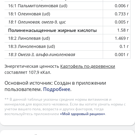
16:1 Пальмитолеиновая (ud)
0.006 г
18:1 Олеиновая (ud)
0.733 г
18:1 Олеиновая, омега-9, цис
0.005 г
Полиненасыщенные жирные кислоты
1.58 г
18:2 Линолевая (ud)
1.469 г
18:3 Линоленовая (ud)
0.1 г
18:3 Омега-3, альфа-линоленовая
0.001 г
Энергетическая ценность
Картофель по-деревенски
составляет 107,9 кКал.
Основной источник: Создан в приложении
пользователем.
Подробнее
.
** В данной таблице указаны средние нормы витаминов и
минералов для взрослого человека. Если вы хотите узнать нормы с
учетом вашего пола, возраста и других факторов, тогда
воспользуйтесь приложением
«Мой здоровый рацион»
.