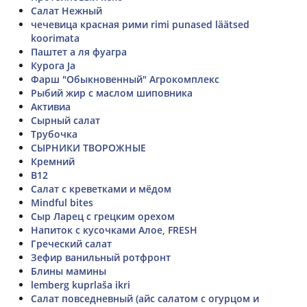
Салат Нежный
чечевица красная рими rimi punased läätsed
koorimata
Паштет а ля фуагра
Курога Ja
Фарш "Обыкновенный" Агрокомплекс
Рыбий жир с маслом шиповника
Активиа
Сырный салат
Трубочка
СЫРНИКИ ТВОРОЖНЫЕ
Кремний
B12
Салат с креветками и мёдом
Mindful bites
Сыр Ларец с грецким орехом
Напиток с кусочками Алое, FRESH
Греческий салат
Зефир ванильный ротфронт
Блины мамины
lemberg kuprlaša ikri
Салат повседневный (айс салатом с огурцом и