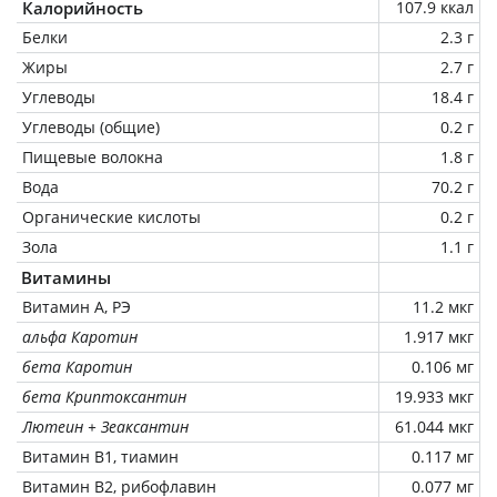
Калорийность
107.9 ккал
Белки
2.3 г
Жиры
2.7 г
Углеводы
18.4 г
Углеводы (общие)
0.2 г
Пищевые волокна
1.8 г
Вода
70.2 г
Органические кислоты
0.2 г
Зола
1.1 г
Витамины
Витамин А, РЭ
11.2 мкг
альфа Каротин
1.917 мкг
бета Каротин
0.106 мг
бета Криптоксантин
19.933 мкг
Лютеин + Зеаксантин
61.044 мкг
Витамин В1, тиамин
0.117 мг
Витамин В2, рибофлавин
0.077 мг