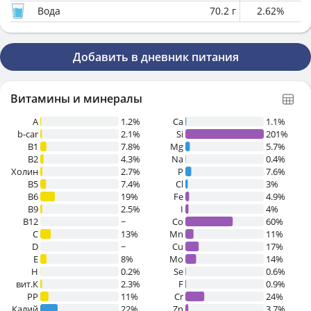
Вода
70.2
г
2.62
%
Добавить в дневник питания
Витамины и минералы
A
1.2%
Ca
1.1%
b-car
2.1%
Si
201%
В1
7.8%
Mg
5.7%
B2
4.3%
Na
0.4%
Холин
2.7%
P
7.6%
B5
7.4%
Cl
3%
B6
19%
Fe
4.9%
B9
2.5%
I
4%
B12
~
Co
60%
C
13%
Mn
11%
D
~
Cu
17%
E
8%
Mo
14%
H
0.2%
Se
0.6%
вит.К
2.3%
F
0.9%
PP
11%
Cr
24%
Калий
22%
Zn
3.7%