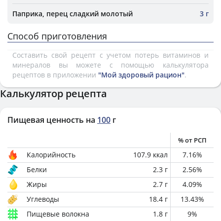
Паприка, перец сладкий молотый
3 г
Способ приготовления
Составить свой рецепт с учетом потерь витаминов и
минералов вы можете с помощью калькулятора
рецептов в приложении
"Мой здоровый рацион"
.
Калькулятор рецепта
Пищевая ценность на
100
г
% от РСП
Калорийность
107.9
ккал
7.16
%
Белки
2.3
г
2.56
%
Жиры
2.7
г
4.09
%
Углеводы
18.4
г
13.43
%
Пищевые волокна
1.8
г
9
%