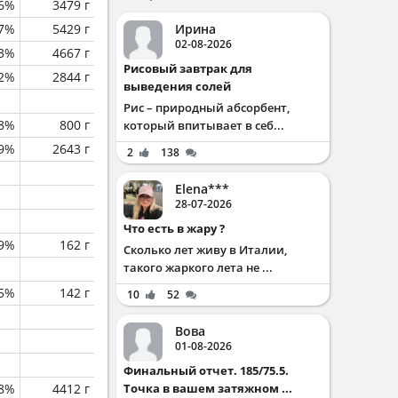
6%
3479 г
.7%
5429 г
Ирина
02-08-2026
.3%
4667 г
Рисовый завтрак для
.2%
2844 г
выведения солей
Рис – природный абсорбент,
.8%
800 г
который впитывает в себ...
.9%
2643 г
2
138
Elena***
28-07-2026
Что есть в жару ?
.9%
162 г
Сколько лет живу в Италии,
такого жаркого лета не ...
5%
142 г
10
52
Вова
01-08-2026
Финальный отчет. 185/75.5.
.8%
4412 г
Точка в вашем затяжном ...