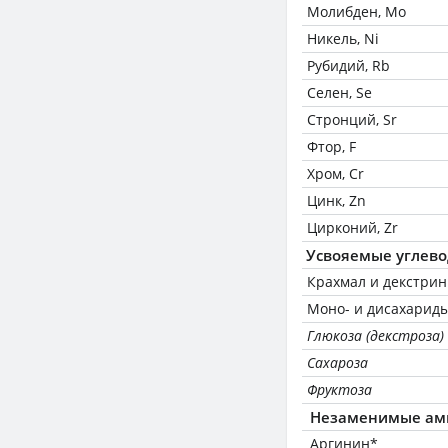
Молибден, Mo
Никель, Ni
Рубидий, Rb
Селен, Se
Стронций, Sr
Фтор, F
Хром, Cr
Цинк, Zn
Цирконий, Zr
Усвояемые углев
Крахмал и декстри
Моно- и дисахариды
Глюкоза (декстроза)
Сахароза
Фруктоза
Незаменимые ам
Аргинин*