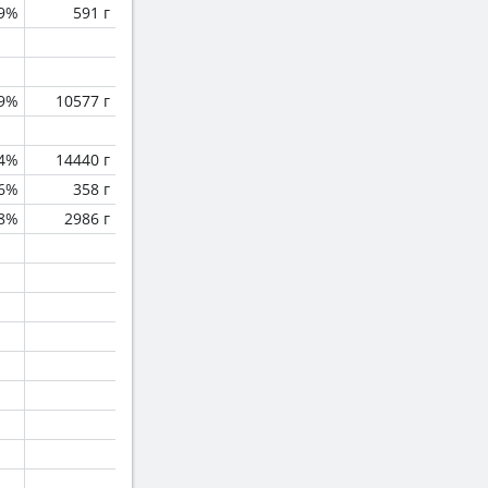
.9%
591 г
.9%
10577 г
.4%
14440 г
.6%
358 г
.8%
2986 г