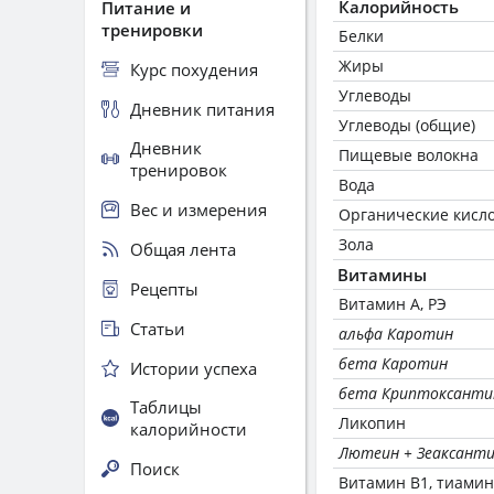
Калорийность
Питание и
тренировки
Белки
Жиры
Курс похудения
Углеводы
Дневник питания
Углеводы (общие)
Дневник
Пищевые волокна
тренировок
Вода
Вес и измерения
Органические кисл
Зола
Общая лента
Витамины
Рецепты
Витамин А, РЭ
Статьи
альфа Каротин
бета Каротин
Истории успеха
бета Криптоксанти
Таблицы
Ликопин
калорийности
Лютеин + Зеаксант
Поиск
Витамин В1, тиамин