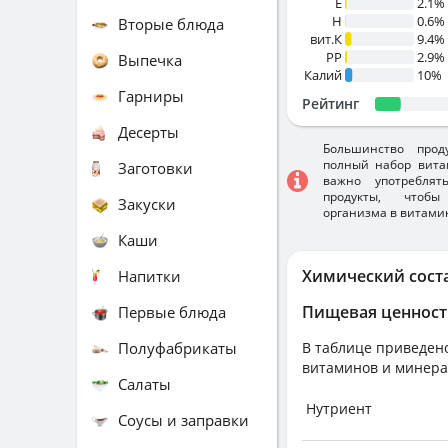
E
2.1%
H
0.6%
Вторые блюда
вит.К
9.4%
PP
2.9%
Выпечка
Калий
10%
Гарниры
Рейтинг
Десерты
Большинство прод
полный набор вита
Заготовки
важно употребля
продукты, чтобы
Закуски
организма в витами
Каши
Химический сост
Напитки
Пищевая ценност
Первые блюда
Полуфабрикаты
В таблице приведено
витаминов и минера
Салаты
Нутриент
Соусы и заправки