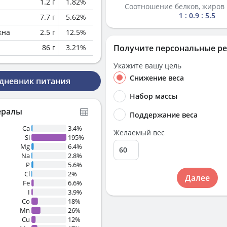
1.2
г
1.82
%
Соотношение белков, жиров 
1 : 0.9 : 5.5
7.7
г
5.62
%
кна
2.5
г
12.5
%
86
г
3.21
%
Получите персональные р
Укажите вашу цель
Снижение веса
 дневник питания
Набор массы
ералы
Поддержание веса
Ca
3.4%
Желаемый вес
Si
195%
Mg
6.4%
Na
2.8%
P
5.6%
Cl
2%
Далее
Fe
6.6%
I
3.9%
Co
18%
Mn
26%
Cu
12%