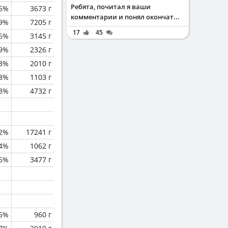
Ребята, почитал я ваши
.6%
3673 г
комментарии и понял окончат...
.9%
7205 г
17
45
.6%
3145 г
.9%
2326 г
.3%
2010 г
.8%
1103 г
.3%
4732 г
.2%
17241 г
.4%
1062 г
6%
3477 г
.5%
960 г