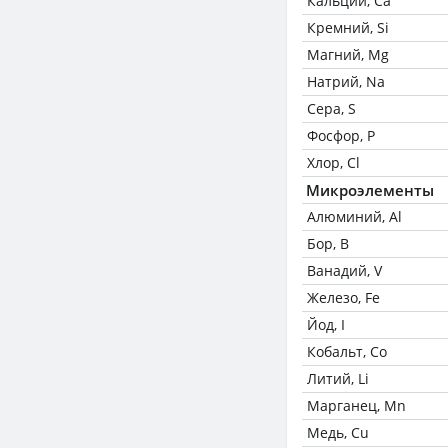
Кальций, Ca
Кремний, Si
Магний, Mg
Натрий, Na
Сера, S
Фосфор, P
Хлор, Cl
Микроэлементы
Алюминий, Al
Бор, B
Ванадий, V
Железо, Fe
Йод, I
Кобальт, Co
Литий, Li
Марганец, Mn
Медь, Cu