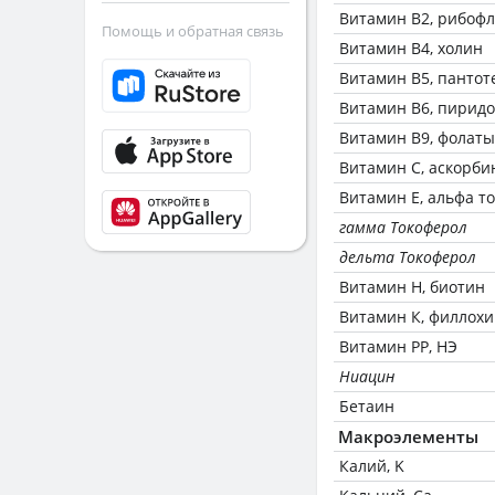
Витамин В2, рибоф
Помощь и обратная связь
Витамин В4, холин
Витамин В5, пантот
Витамин В6, пирид
Витамин В9, фолаты
Витамин C, аскорби
Витамин Е, альфа т
гамма Токоферол
дельта Токоферол
Витамин Н, биотин
Витамин К, филлох
Витамин РР, НЭ
Ниацин
Бетаин
Макроэлементы
Калий, K