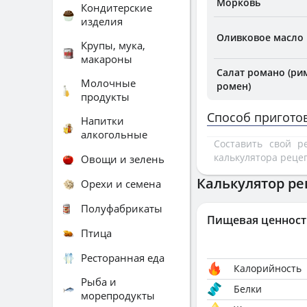
Морковь
Кондитерские
изделия
Оливковое масло
Крупы, мука,
макароны
Салат романо (рим
Молочные
ромен)
продукты
Способ пригото
Напитки
алкогольные
Составить свой 
калькулятора реце
Овощи и зелень
Калькулятор ре
Орехи и семена
Полуфабрикаты
Пищевая ценност
Птица
Ресторанная еда
Калорийность
Рыба и
Белки
морепродукты