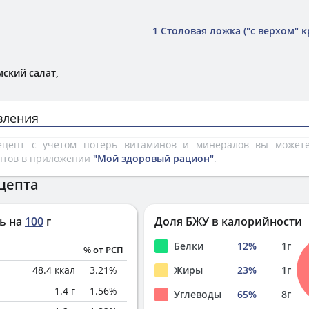
1 Столовая ложка ("с верхом" 
ский салат,
вления
рецепт с учетом потерь витаминов и минералов вы може
птов в приложении
"Мой здоровый рацион"
.
цепта
ь на
100
г
Доля БЖУ в калорийности
Белки
12
%
1
г
% от РСП
48.4
ккал
3.21
%
Жиры
23
%
1
г
1.4
г
1.56
%
Углеводы
65
%
8
г