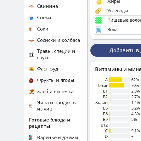
Жиры
Свинина
Углеводы
Снеки
Пищевые воло
Соки
Вода
Сосиски и колбаса
Добавить в
Травы, специи и
соусы
Фаст-фуд
Витамины и мин
Фрукты и ягоды
A
62%
b-car
70%
Хлеб и выпечка
В1
2.3%
B2
2.7%
Яйца и продукты
Холин
1.4%
B5
3.2%
из яиц
B6
4.3%
Готовые блюда и
B9
5%
B12
~
рецепты
C
9.1%
D
~
Варенье и джемы