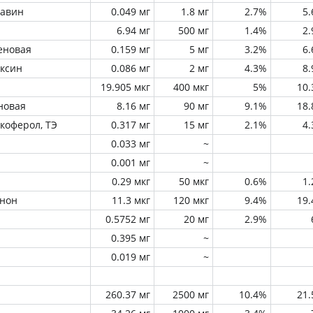
лавин
0.049 мг
1.8 мг
2.7%
5
6.94 мг
500 мг
1.4%
2
еновая
0.159 мг
5 мг
3.2%
6
оксин
0.086 мг
2 мг
4.3%
8
19.905 мкг
400 мкг
5%
10
новая
8.16 мг
90 мг
9.1%
18
окоферол, ТЭ
0.317 мг
15 мг
2.1%
4
0.033 мг
~
0.001 мг
~
0.29 мкг
50 мкг
0.6%
1
инон
11.3 мкг
120 мкг
9.4%
19
0.5752 мг
20 мг
2.9%
0.395 мг
~
0.019 мг
~
260.37 мг
2500 мг
10.4%
21