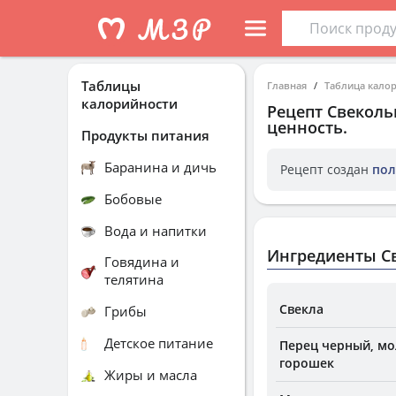
Таблицы
Главная
Таблица кало
калорийности
Рецепт
Свеколь
ценность.
Продукты питания
Баранина и дичь
Рецепт создан
пол
Бобовые
Вода и напитки
Ингредиенты С
Говядина и
телятина
Свекла
Грибы
Детское питание
Перец черный, м
горошек
Жиры и масла