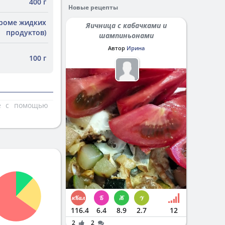
400 г
Новые рецепты
кроме жидких
Яичница с кабачками и
продуктов)
шампиньонами
Автор
Ирина
100 г
те с помощью
116.4
6.4
8.9
2.7
12
2
2