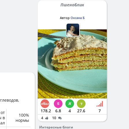
Пшеноблин
Автор
Оксана Б
глеводов,
178.2
6.8
4
27.6
7
 от
100%
ы в
4
10
нормы
кал
Интересные блоги