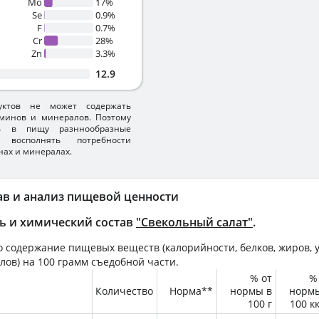
Mo
17%
Se
0.9%
F
0.7%
Cr
28%
Zn
3.3%
12.9
уктов не может содержать
минов и минералов. Поэтому
ть в пищу разннообразные
 восполнять потребности
нах и минералах.
ав и анализ пищевой ценности
ь и химический состав
"Свекольный салат"
.
 содержание пищевых веществ (калорийности, белков, жиров, у
лов) на
100 грамм
съедобной части.
% от
%
Количество
Норма**
нормы в
норм
100 г
100 к