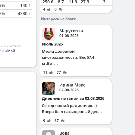
250.6
8.7
11.9
27.3
3
.9%
140 г
4
0
.6%
4380 г
Интересные блоги
Марусичка
01-08-2026
Июль 2026
и вы хотите
ием
«Мой
Месяц долбаной
многозадачности. Вес 57,4
кг.Вот...
11
77
Ирина Макс
02-08-2026
Дневник питания за 02.08.2026
Сегодняшний рациончик. :)
Вчера был насыщенный ден...
9
67
Вова