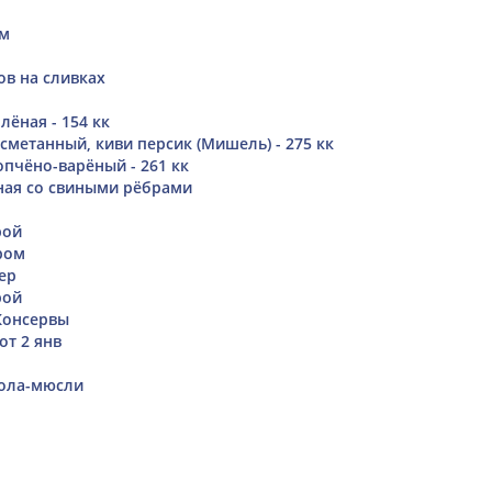
ом
ов на сливках
ёная - 154 кк
сметанный, киви персик (Мишель) - 275 кк
опчёно-варёный - 261 кк
ная со свиными рёбрами
рой
ром
ер
рой
 Консервы
от 2 янв
нола-мюсли