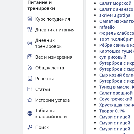
Питание и
Салат морской
тренировки
Салат с ананас
skrīveru gotiņa
Курс похудения
Омлет из желтк
rafaello
Дневник питания
Форель слабосол
Торт "Колибри" 
Дневник
Рёбра свиные к
тренировок
Картошка тушё
Вес и измерения
суп рисовый
бутерброд с ик
Общая лента
бутерброд с сы
Сыр козий белп
Рецепты
Бутерброд с ик
Тунец в масле.
Статьи
Салат овощной 
Соус греческий
Истории успеха
Хрустящая гра
Таблицы
Творог 0,1%
калорийности
Смузи с пицей
Смузи с пицей
Поиск
Смузи с пицей