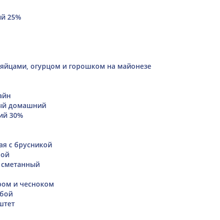
ый 25%
, яйцами, огурцом и горошком на майонезе
айн
ый домашний
ий 30%
ая с брусникой
ной
а сметанный
ром и чесноком
убой
штет