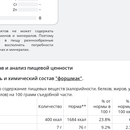
Cr
~
Zn
~
0
уктов не может содержать
минов и минералов. Поэтому
ть в пищу разннообразные
 восполнять потребности
нах и минералах.
ав и анализ пищевой ценности
ь и химический состав
"форшмак"
.
 содержание пищевых веществ (калорийности, белков, жиров, у
лов) на
100 грамм
съедобной части.
% от
%
Количество
Норма**
нормы в
норм
100 г
100 к
400 ккал
1684 ккал
23.8%
7 г
76 г
9.2%
2