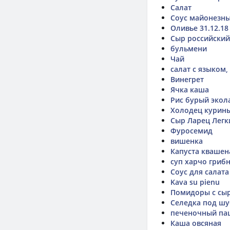
Салат
Соус майонезн
Оливье 31.12.18
Сыр российский
бульмени
Чай
салат с языком
Винегрет
Ячка каша
Рис бурый экол
Холодец курин
Сыр Ларец Легк
Фуросемид
вишенка
Капуста квашен
суп харчо гриб
Соус для салат
Kava su pienu
Помидоры с сы
Селедка под ш
печеночный па
Каша овсяная