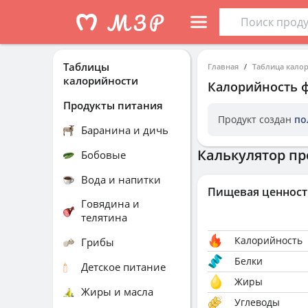
Таблицы
Главная
Таблица кало
калорийности
Калорийность
Продукты питания
Продукт создан
по
Баранина и дичь
Калькулятор пр
Бобовые
Вода и напитки
Пищевая ценност
Говядина и
телятина
Калорийность
Грибы
Белки
Детское питание
Жиры
Жиры и масла
Углеводы