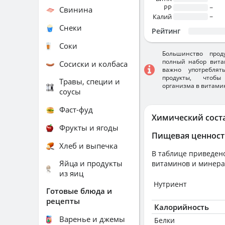
PP
~
Свинина
Калий
~
Снеки
Рейтинг
Соки
Большинство прод
полный набор вита
Сосиски и колбаса
важно употребля
продукты, чтобы
Травы, специи и
организма в витами
соусы
Фаст-фуд
Химический сост
Фрукты и ягоды
Пищевая ценност
Хлеб и выпечка
В таблице приведено
Яйца и продукты
витаминов и минера
из яиц
Нутриент
Готовые блюда и
рецепты
Калорийность
Варенье и джемы
Белки