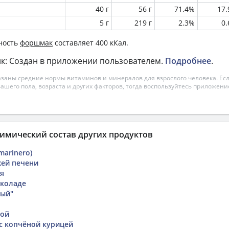
40 г
56 г
71.4%
17
5 г
219 г
2.3%
0
ность
форшмак
составляет 400 кКал.
к: Создан в приложении пользователем.
Подробнее
.
азаны средние нормы витаминов и минералов для взрослого человека. Есл
вашего пола, возраста и других факторов, тогда воспользуйтесь приложен
имический состав других продуктов
(marinero)
жей печени
я
околаде
ный"
бой
 с копчёной курицей