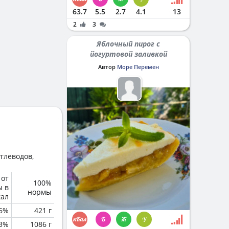
63.7
5.5
2.7
4.1
13
2
3
Яблочный пирог с
йогуртовой заливкой
Автор
Море Перемен
глеводов,
 от
100%
ы в
нормы
кал
6%
421 г
.3%
1086 г