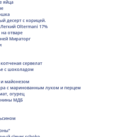
 яйца
не
ошка
й десерт с корицей.
Легкий Oltermani 17%
 на отваре
шней Мираторг
и
-копченая сервелат
ье с шоколадом
 и майонезом
ара с маринованным луком и перцем
мат, огурец
винины МДБ
льсином
оны"
ный clever schoko