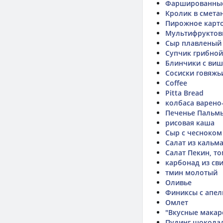
Фаршированные
Кролик в смета
Пирожное карт
Мультифруктовы
Сыр плавленый 
Супчик грибной
Блинчики с ви
Сосиски говяжь
Coffee
Pitta Bread
колбаса варено
Печенье Пальм
рисовая каша
Сыр с чесноком
Салат из кальм
Салат Пекин, то
карбонад из с
тмин молотый
Оливье
Финиксы с апе
Омлет
"Вкусные макар
Пудинг шоколад