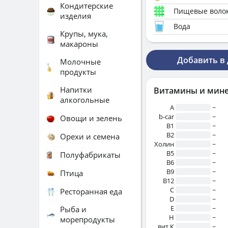
Кондитерские
Пищевые воло
изделия
Вода
Крупы, мука,
макароны
Добавить в
Молочные
продукты
Напитки
Витамины и мин
алкогольные
A
~
b-car
~
Овощи и зелень
В1
~
B2
~
Орехи и семена
Холин
~
B5
~
Полуфабрикаты
B6
~
B9
~
Птица
B12
~
C
~
Ресторанная еда
D
~
E
~
Рыба и
H
~
морепродукты
вит.К
~