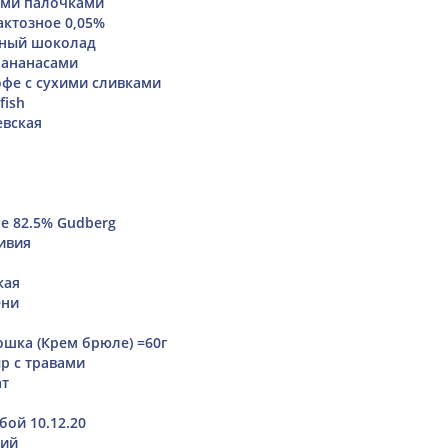
ыми палочками
ктозное 0,05%
ный шоколад
 ананасами
фе с сухими сливками
fish
евская
е 82.5% Gudberg
тивия
кая
ени
шка (Крем брюле) =60г
р с травами
ат
бой 10.12.20
кий