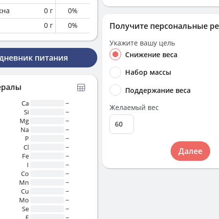
кна
0
г
0
%
0
г
0
%
Получите персональные р
Укажите вашу цель
Снижение веса
 дневник питания
Набор массы
ералы
Поддержание веса
Ca
~
Желаемый вес
Si
~
Mg
~
Na
~
P
~
Cl
~
Далее
Fe
~
I
~
Co
~
Mn
~
Cu
~
Mo
~
Se
~
F
~