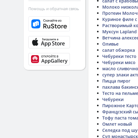
салат с крабов
Молоко низкола
Помощь и обратная связь
Протеин Молоч
Куриное филе с
Растворимый ко
Муксун Lapland 
Ветчина алексе
Оливье
салат обжорка
Чебуреки тесто
Чебуреки мясо
масло сливочно
супер злаки ак
Пицца пирог
пахлава бакинс
Тесто на пельм
Чебуреки
Пирожное Карто
Французский сы
Тофу паста том
Омлет новый
Селедка под шу
Суп монастырс