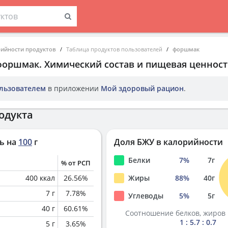
рийности продуктов
Таблица продуктов пользователей
форшмак
форшмак
. Химический состав и пищевая ценност
льзователем
в приложении
Мой здоровый рацион
.
одукта
ь на
100
г
Доля БЖУ в калорийности
Белки
7
%
7
г
% от РСП
400
ккал
26.56
%
Жиры
88
%
40
г
7
г
7.78
%
Углеводы
5
%
5
г
40
г
60.61
%
Соотношение белков, жиров 
1 : 5.7 : 0.7
5
г
3.65
%