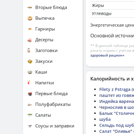
Жиры
Вторые блюда
Углеводы
Выпечка
Энергетическая цен
Гарниры
Основной источни
Десерты
** В данной таблице ук
Заготовки
узнать нормы с учетом 
здоровый рацион»
.
Закуски
Каши
Калорийность и х
Напитки
Filety z Pstrąga 
Первые блюда
паштет из говя
Индейка варена
Полуфабрикаты
Чернослив в ш
Балык "Столич
Салаты
шуба
Сельдь под шу
Соусы и заправки
Салат "Оливье"