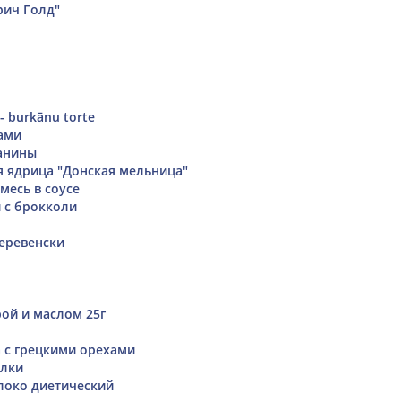
рич Голд"
 - burkānu torte
ками
анины
я ядрица "Донская мельница"
месь в соусе
 с брокколи
еревенски
рой и маслом 25г
а с грецкими орехами
ёлки
локо диетический