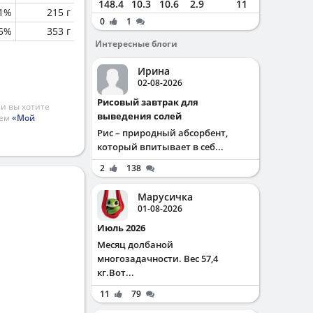
148.4
10.3
10.6
2.9
11
.1%
215 г
0
1
.5%
353 г
Интересные блоги
Ирина
02-08-2026
Рисовый завтрак для
и вы хотите
выведения солей
ием
«Мой
Рис – природный абсорбент,
который впитывает в себ...
2
138
Марусичка
01-08-2026
Июль 2026
Месяц долбаной
многозадачности. Вес 57,4
кг.Вот...
11
79