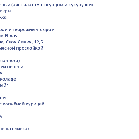
ный (айс салатом с огурцом и кукурузой)
 икры
жка
крой и творожным сыром
й Elinas
, Своя Линия, 12,5
 мясной прослойкой
(marinero)
жей печени
я
околаде
ный"
бой
 с копчёной курицей
ом
ов на сливках