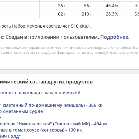
26 г
56 г
46.4%
9
62 г
219 г
28.3%
5
ность
Набор печенья
составляет 510 кКал.
к: Создан в приложении пользователем.
Подробнее
.
азаны средние нормы витаминов и минералов для взрослого человека. Есл
вашего пола, возраста и других факторов, тогда воспользуйтесь приложен
имический состав других продуктов
очного шоколада с какао начинкой
" сметанный по-домашнему (Мишель) - 366 кк
о сметанным суфле
м
чёная "Николаевская" (Сокольский МК) - 494 кк
е в томат.соусе (консервы) - 130 кк
рич Голд"