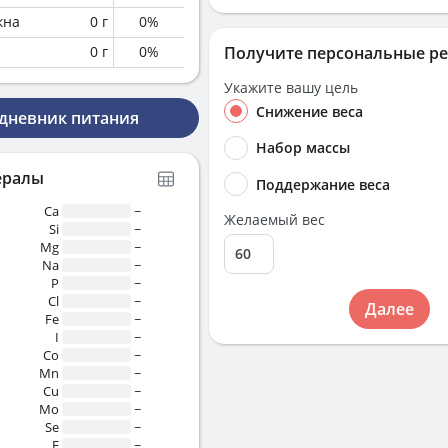
кна
0
г
0
%
0
г
0
%
Получите персональные р
Укажите вашу цель
Снижение веса
 дневник питания
Набор массы
ералы
Поддержание веса
Ca
~
Желаемый вес
Si
~
Mg
~
Na
~
P
~
Cl
~
Далее
Fe
~
I
~
Co
~
Mn
~
Cu
~
Mo
~
Se
~
F
~