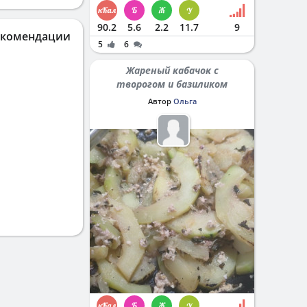
90.2
5.6
2.2
11.7
9
екомендации
5
6
Жареный кабачок с
творогом и базиликом
Автор
Ольга