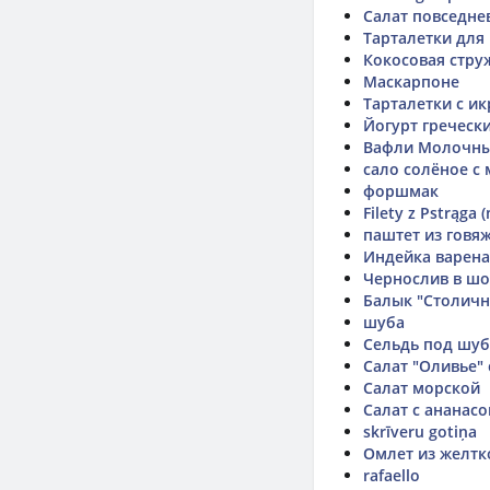
Салат повседнев
Тарталетки для
Кокосовая стру
Маскарпоне
Тарталетки с и
Йогурт гречески
Вафли Молочные
сало солёное с
форшмак
Filety z Pstrąga 
паштет из говя
Индейка варена
Чернослив в ш
Балык "Столич
шуба
Сельдь под шу
Салат "Оливье"
Салат морской
Салат с ананас
skrīveru gotiņa
Омлет из желтк
rafaello