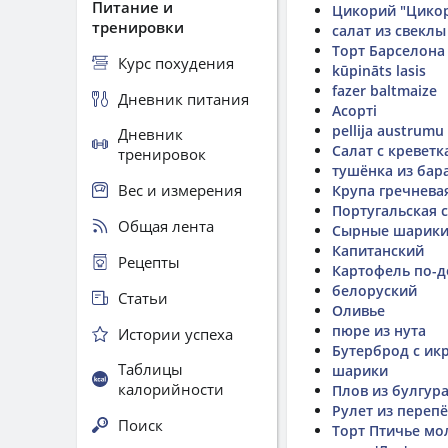
Питание и
Цикорий "Цико
тренировки
салат из свеклы
Торт Барселона
Курс похудения
kūpināts lasis
fazer baltmaize
Дневник питания
Асорті
pellija austrumu
Дневник
Салат с кревет
тренировок
тушёнка из бар
Вес и измерения
Крупа гречнева
Португальская с
Общая лента
Сырные шарики
Капитанский
Рецепты
Картофель по-д
белоруский
Статьи
Оливье
пюре из нута
Истории успеха
Бутерброд с ик
Таблицы
шарики
калорийности
Плов из булгур
Рулет из переп
Поиск
Торт Птичье мо