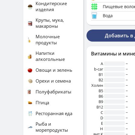
Кондитерские
Пищевые воло
изделия
Вода
Крупы, мука,
макароны
Добавить в
Молочные
продукты
Напитки
Витамины и мин
алкогольные
A
~
b-car
~
Овощи и зелень
В1
~
B2
~
Орехи и семена
Холин
~
B5
~
Полуфабрикаты
B6
~
B9
~
Птица
B12
~
C
~
Ресторанная еда
D
~
E
~
Рыба и
H
~
морепродукты
вит.К
~