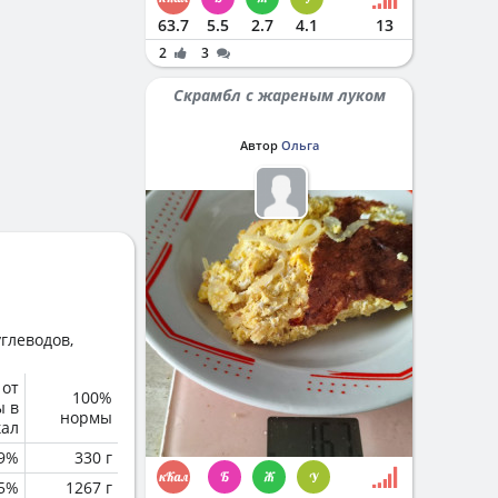
63.7
5.5
2.7
4.1
13
2
3
Скрамбл с жареным луком
Автор
Ольга
глеводов,
 от
100%
ы в
нормы
кал
.9%
330 г
.5%
1267 г