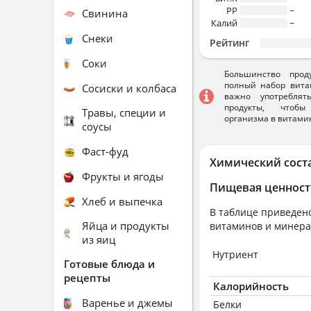
PP
~
Свинина
Калий
~
Снеки
Рейтинг
Соки
Большинство прод
полный набор вита
Сосиски и колбаса
важно употребля
продукты, чтобы
Травы, специи и
организма в витами
соусы
Фаст-фуд
Химический сост
Фрукты и ягоды
Пищевая ценност
Хлеб и выпечка
В таблице приведено
Яйца и продукты
витаминов и минера
из яиц
Нутриент
Готовые блюда и
рецепты
Калорийность
Варенье и джемы
Белки