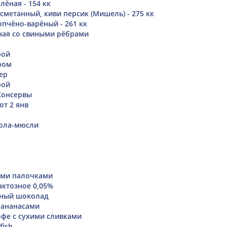
ёная - 154 кк
сметанный, киви персик (Мишель) - 275 кк
опчёно-варёный - 261 кк
ная со свиными рёбрами
рой
ром
ер
рой
 Консервы
от 2 янв
нола-мюсли
ыми палочками
ктозное 0,05%
ный шоколад
 ананасами
фе с сухими сливками
fish