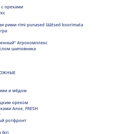
 с орехами
екс
я рими rimi punased läätsed koorimata
агра
енный" Агрокомплекс
аслом шиповника
РОЖНЫЕ
ками и мёдом
ецким орехом
чками Алое, FRESH
т
ый ротфронт
 ikri