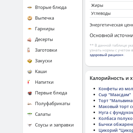
Жиры
Вторые блюда
Углеводы
Выпечка
Энергетическая цен
Гарниры
Основной источни
Десерты
** В данной таблице ук
Заготовки
узнать нормы с учетом 
здоровый рацион»
.
Закуски
Каши
Калорийность и х
Напитки
Конфеты из мол
Первые блюда
Сыр "Маасдам"
Торт "Мальвина
Полуфабрикаты
Маковый торт с
Нуга с фундуко
Салаты
Колбаса полукоп
Бычки обжаренны
Соусы и заправки
Цикорий "Цико