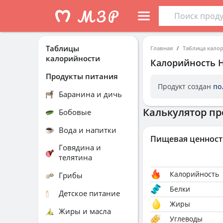
Таблицы
Главная
Таблица кало
калорийности
Калорийность
Продукты питания
Продукт создан
по
Баранина и дичь
Калькулятор пр
Бобовые
Вода и напитки
Пищевая ценност
Говядина и
телятина
Калорийность
Грибы
Белки
Детское питание
Жиры
Жиры и масла
Углеводы