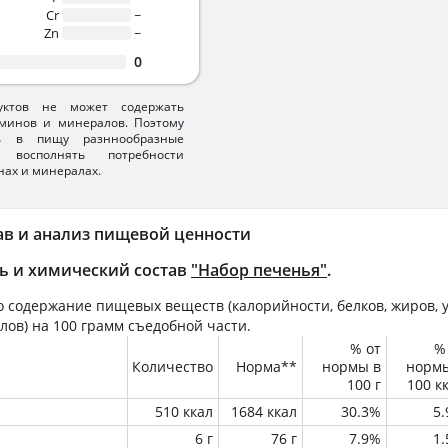
Cr
~
Zn
~
0
уктов не может содержать
минов и минералов. Поэтому
ть в пищу разннообразные
 восполнять потребности
нах и минералах.
ав и анализ пищевой ценности
ь и химический состав
"Набор печенья"
.
 содержание пищевых веществ (калорийности, белков, жиров, у
лов) на
100 грамм
съедобной части.
% от
%
Количество
Норма**
нормы в
норм
100 г
100 к
510 ккал
1684 ккал
30.3%
5
6 г
76 г
7.9%
1