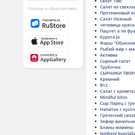
салат 'Лис'
Салат из свеклы
Помощь и обратная связь
Протеиновый к
Салат Нежный
чечевица красна
Паштет а ля фу
Курога Ja
Фарш "Обыкнов
Рыбий жир с м
Активиа
Сырный салат
Трубочка
СЫРНИКИ ТВО
Кремний
B12
Салат с кревет
Mindful bites
Сыр Ларец с гр
Напиток с кусо
Греческий сала
Зефир ванильн
Блины мамины
lemberg kuprlaša