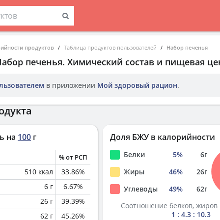
рийности продуктов
Таблица продуктов пользователей
Набор печенья
Набор печенья
. Химический состав и пищевая це
льзователем
в приложении
Мой здоровый рацион
.
одукта
ь на
100
г
Доля БЖУ в калорийности
Белки
5
%
6
г
% от РСП
510
ккал
33.86
%
Жиры
46
%
26
г
6
г
6.67
%
Углеводы
49
%
62
г
26
г
39.39
%
Соотношение белков, жиров 
1 : 4.3 : 10.3
62
г
45.26
%