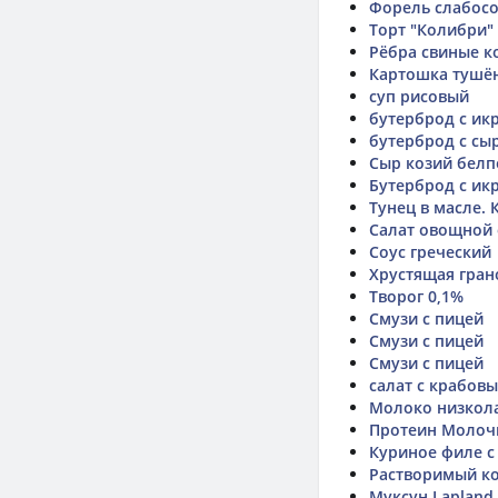
Форель слабосол
Торт "Колибри" 
Рёбра свиные к
Картошка тушё
суп рисовый
бутерброд с ик
бутерброд с сы
Сыр козий белп
Бутерброд с ик
Тунец в масле.
Салат овощной 
Соус греческий
Хрустящая гра
Творог 0,1%
Смузи с пицей
Смузи с пицей
Смузи с пицей
салат с крабов
Молоко низкола
Протеин Молоч
Куриное филе с
Растворимый ко
Муксун Lapland 