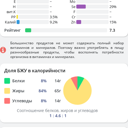
E
~
Mo
~
H
~
Se
29%
вит.К
~
F
~
PP
3.5%
Cr
~
Калий
9.2%
Zn
15%
Рейтинг
7.3
Большинство продуктов не может содержать полный набор
витаминов и минералов. Поэтому важно употреблять в пищу
разннообразные продукты, чтобы восполнять потребности
организма в витаминах и минералах.
Доля БЖУ в калорийности
Белки
8
%
14
г
Жиры
84
%
65
г
Углеводы
8
%
14
г
Соотношение белков, жиров и углеводов
1 : 4.6 : 1