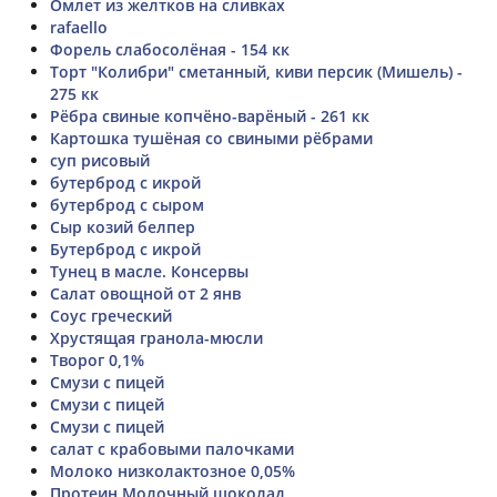
Омлет из желтков на сливках
rafaello
Форель слабосолёная - 154 кк
Торт "Колибри" сметанный, киви персик (Мишель) -
275 кк
Рёбра свиные копчёно-варёный - 261 кк
Картошка тушёная со свиными рёбрами
суп рисовый
бутерброд с икрой
бутерброд с сыром
Сыр козий белпер
Бутерброд с икрой
Тунец в масле. Консервы
Салат овощной от 2 янв
Соус греческий
Хрустящая гранола-мюсли
Творог 0,1%
Смузи с пицей
Смузи с пицей
Смузи с пицей
салат с крабовыми палочками
Молоко низколактозное 0,05%
Протеин Молочный шоколад