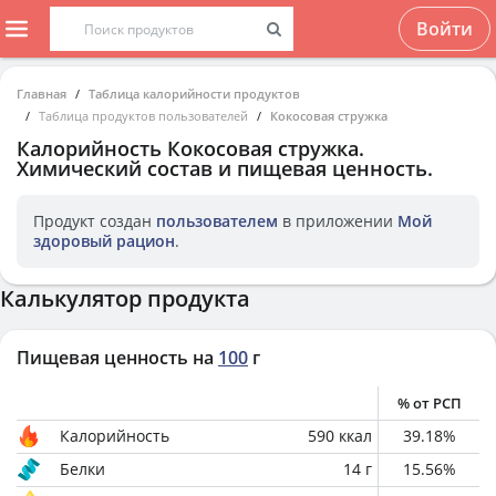
Войти
Главная
Таблица калорийности продуктов
Таблица продуктов пользователей
Кокосовая стружка
Калорийность
Кокосовая стружка
.
Химический состав и пищевая ценность.
Продукт создан
пользователем
в приложении
Мой
здоровый рацион
.
Калькулятор продукта
Пищевая ценность на
100
г
% от РСП
Калорийность
590
ккал
39.18
%
Белки
14
г
15.56
%