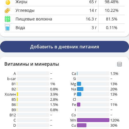
Жиры
65
г
98.48
%
Углеводы
14
г
10.22
%
Пищевые волокна
16.3
г
81.5
%
Вода
3
г
0.11
%
Добавить в дневник питания
Витамины и минералы
A
~
Ca
1.5%
b-car
~
Si
~
В1
1%
Mg
13%
B2
0.8%
Na
20%
Холин
3.9%
P
13%
B5
2.8%
Cl
~
B6
1.5%
Fe
11%
B9
0.8%
I
~
B12
~
Co
~
C
~
Mn
120%
D
~
Cu
30%