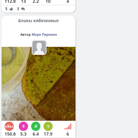
112.8
13
2.2
10
4
5
3
Блины кабачковые
Автор
Море Перемен
150.8
5.3
6.4
17.9
6