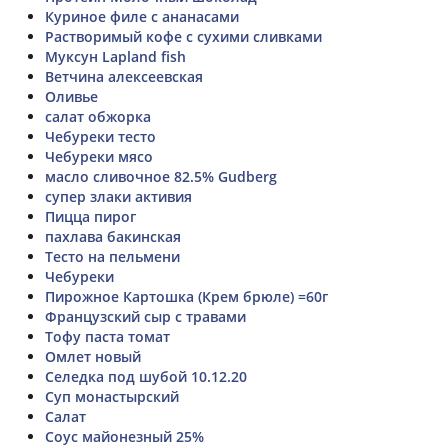
Куриное филе с ананасами
Растворимый кофе с сухими сливками
Муксун Lapland fish
Ветчина алексеевская
Оливье
салат обжорка
Чебуреки тесто
Чебуреки мясо
масло сливочное 82.5% Gudberg
супер злаки активия
Пицца пирог
пахлава бакинская
Тесто на пельмени
Чебуреки
Пирожное Картошка (Крем брюле) =60г
Французский сыр с травами
Тофу паста томат
Омлет новый
Селедка под шубой 10.12.20
Суп монастырский
Салат
Соус майонезный 25%