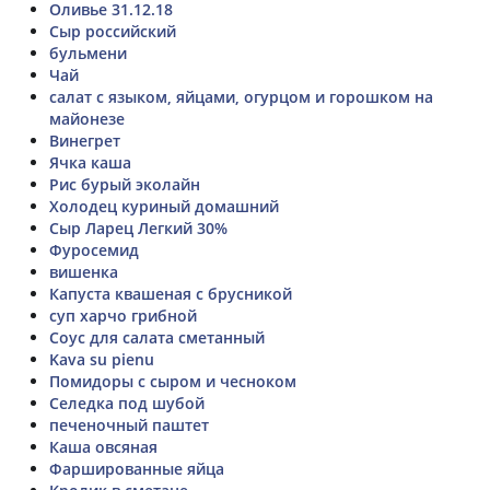
Оливье 31.12.18
Сыр российский
бульмени
Чай
салат с языком, яйцами, огурцом и горошком на
майонезе
Винегрет
Ячка каша
Рис бурый эколайн
Холодец куриный домашний
Сыр Ларец Легкий 30%
Фуросемид
вишенка
Капуста квашеная с брусникой
суп харчо грибной
Соус для салата сметанный
Kava su pienu
Помидоры с сыром и чесноком
Селедка под шубой
печеночный паштет
Каша овсяная
Фаршированные яйца