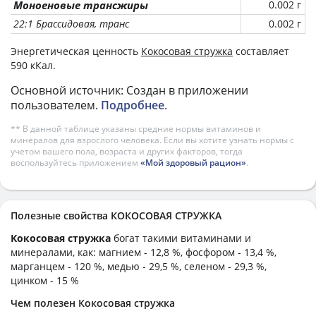
Моноеновые трансжиры
0.002 г
22:1 Брассидовая, транс
0.002 г
Энергетическая ценность
Кокосовая стружка
составляет
590 кКал.
Основной источник: Создан в приложении
пользователем.
Подробнее
.
** В данной таблице указаны средние нормы витаминов и
минералов для взрослого человека. Если вы хотите узнать нормы с
учетом вашего пола, возраста и других факторов, тогда
воспользуйтесь приложением
«Мой здоровый рацион»
.
Полезные свойства КОКОСОВАЯ СТРУЖКА
Кокосовая стружка
богат такими витаминами и
минералами, как: магнием - 12,8 %, фосфором - 13,4 %,
марганцем - 120 %, медью - 29,5 %, селеном - 29,3 %,
цинком - 15 %
Чем полезен Кокосовая стружка