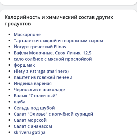
Калорийность и химический состав других
продуктов
Маскарпоне
Тарталетки с икрой и творожным сыром
Йогурт греческий Elinas
Вафли Молочные, Своя Линия, 12,5
сало солёное с мясной прослойкой
форшмак
Filety z Pstrąga (marinero)
паштет из говяжей печени
Индейка вареная
Чернослив в шоколаде
Балык "Столичный"
шуба
Сельдь под шубой
Салат "Оливье" с копчёной курицей
Салат морской
Салат с ананасом
skrīveru gotiņa