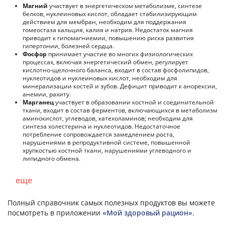
Магний
участвует в энергетическом метаболизме, синтезе
белков, нуклеиновых кислот, обладает стабилизирующим
действием для мембран, необходим для поддержания
гомеостаза кальция, калия и натрия. Недостаток магния
приводит к гипомагниемии, повышению риска развития
гипертонии, болезней сердца.
Фосфор
принимает участие во многих физиологических
процессах, включая энергетический обмен, регулирует
кислотно-щелочного баланса, входит в состав фосфолипидов,
нуклеотидов и нуклеиновых кислот, необходим для
минерализации костей и зубов. Дефицит приводит к анорексии,
анемии, рахиту.
Марганец
участвует в образовании костной и соединительной
ткани, входит в состав ферментов, включающихся в метаболизм
аминокислот, углеводов, катехоламинов; необходим для
синтеза холестерина и нуклеотидов. Недостаточное
потребление сопровождается замедлением роста,
нарушениями в репродуктивной системе, повышенной
хрупкостью костной ткани, нарушениями углеводного и
липидного обмена.
еще
Полный справочник самых полезных продуктов вы можете
посмотреть в приложении
«Мой здоровый рацион»
.