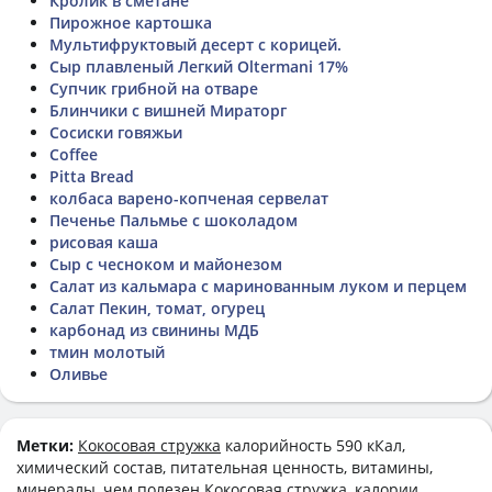
Кролик в сметане
Пирожное картошка
Мультифруктовый десерт с корицей.
Сыр плавленый Легкий Oltermani 17%
Супчик грибной на отваре
Блинчики с вишней Мираторг
Сосиски говяжьи
Coffee
Pitta Bread
колбаса варено-копченая сервелат
Печенье Пальмье с шоколадом
рисовая каша
Сыр с чесноком и майонезом
Салат из кальмара с маринованным луком и перцем
Салат Пекин, томат, огурец
карбонад из свинины МДБ
тмин молотый
Оливье
Метки:
Кокосовая стружка
калорийность 590 кКал,
химический состав, питательная ценность, витамины,
минералы, чем полезен Кокосовая стружка, калории,