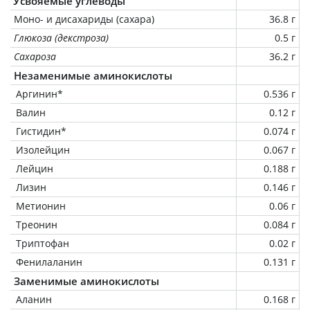
Усвояемые углеводы
Моно- и дисахариды (сахара)
36.8 г
Глюкоза (декстроза)
0.5 г
Сахароза
36.2 г
Незаменимые аминокислоты
Аргинин*
0.536 г
Валин
0.12 г
Гистидин*
0.074 г
Изолейцин
0.067 г
Лейцин
0.188 г
Лизин
0.146 г
Метионин
0.06 г
Треонин
0.084 г
Триптофан
0.02 г
Фенилаланин
0.131 г
Заменимые аминокислоты
Аланин
0.168 г