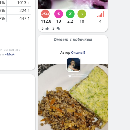
.1%
1013 г
.3%
224 г
.7%
447 г
112.8
13
2.2
10
4
5
3
Омлет с кабачком
и вы хотите
Автор
Оксана Б
ием
«Мой