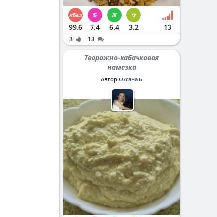
99.6
7.4
6.4
3.2
13
3
13
Творожно-кабачковая
намазка
Автор
Оксана Б