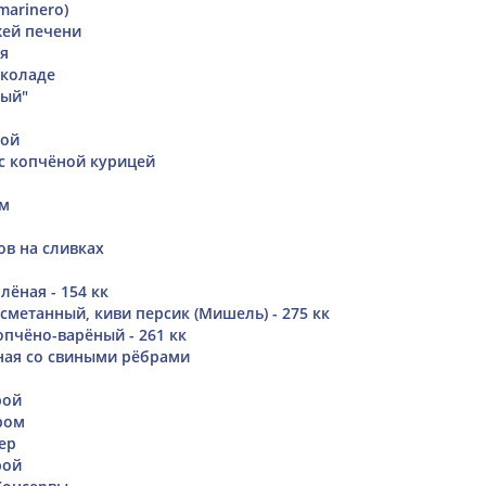
(marinero)
жей печени
я
околаде
ный"
бой
 с копчёной курицей
ом
ов на сливках
ёная - 154 кк
сметанный, киви персик (Мишель) - 275 кк
опчёно-варёный - 261 кк
ная со свиными рёбрами
рой
ром
ер
рой