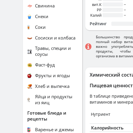
вит.К
~
Свинина
PP
~
Калий
~
Снеки
Рейтинг
Соки
Большинство прод
Сосиски и колбаса
полный набор вита
важно употребля
Травы, специи и
продукты, чтобы
соусы
организма в витами
Фаст-фуд
Химический сост
Фрукты и ягоды
Пищевая ценност
Хлеб и выпечка
В таблице приведено
Яйца и продукты
витаминов и минера
из яиц
Готовые блюда и
Нутриент
рецепты
Калорийность
Варенье и джемы