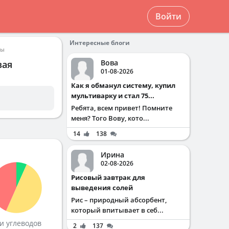
Войти
Интересные блоги
ры
Вова
вая
01-08-2026
Как я обманул систему, купил
мультиварку и стал 75...
Ребята, всем привет! Помните
меня? Того Вову, кото...
14
138
Ирина
02-08-2026
Рисовый завтрак для
выведения солей
Рис – природный абсорбент,
который впитывает в себ...
и углеводов
2
137