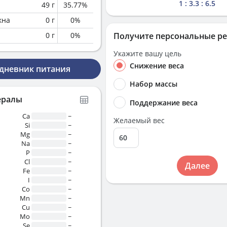
1 : 3.3 : 6.5
49
г
35.77
%
кна
0
г
0
%
0
г
0
%
Получите персональные р
Укажите вашу цель
Снижение веса
 дневник питания
Набор массы
ералы
Поддержание веса
Ca
~
Желаемый вес
Si
~
Mg
~
Na
~
P
~
Cl
~
Далее
Fe
~
I
~
Co
~
Mn
~
Cu
~
Mo
~
Se
~