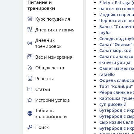
Питание и
Filety z Pstrąga 
тренировки
паштет из говя
Индейка варена
Курс похудения
Чернослив в ш
Балык "Столич
Дневник питания
шуба
Сельдь под шу
Дневник
Салат "Оливье"
тренировок
Салат морской
Салат с ананас
Вес и измерения
skrīveru gotiņa
Общая лента
Омлет из желтк
rafaello
Рецепты
Форель слабосол
Торт "Колибри" 
Статьи
Рёбра свиные к
Картошка тушё
Истории успеха
суп рисовый
Таблицы
бутерброд с ик
калорийности
бутерброд с сы
Сыр козий белп
Поиск
Бутерброд с ик