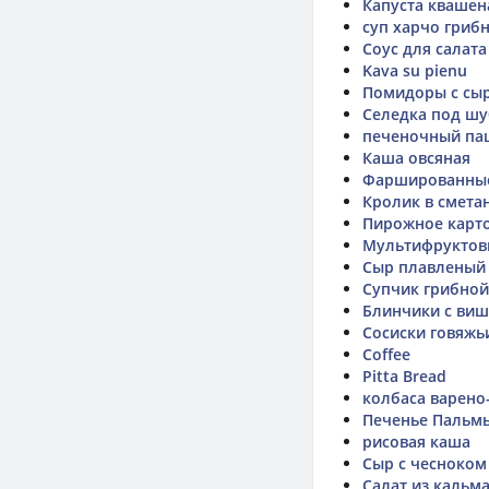
Капуста квашен
суп харчо гриб
Соус для салат
Kava su pienu
Помидоры с сы
Селедка под ш
печеночный па
Каша овсяная
Фаршированные
Кролик в смета
Пирожное карт
Мультифруктовы
Сыр плавленый 
Супчик грибной
Блинчики с ви
Сосиски говяжь
Coffee
Pitta Bread
колбаса варено
Печенье Пальм
рисовая каша
Сыр с чесноком
Салат из кальм