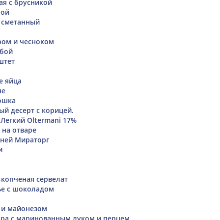
ая с брусникой
ной
а сметанный
ром и чесноком
убой
штет
 яйца
не
ошка
й десерт с корицей.
Легкий Oltermani 17%
 на отваре
шней Мираторг
и
-копченая сервелат
ье с шоколадом
 и майонезом
ара с маринованным луком и перцем