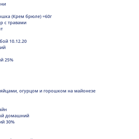
ени
шка (Крем брюле) =60г
р с травами
ат
бой 10.12.20
кий
ый 25%
, яйцами, огурцом и горошком на майонезе
айн
ый домашний
ий 30%