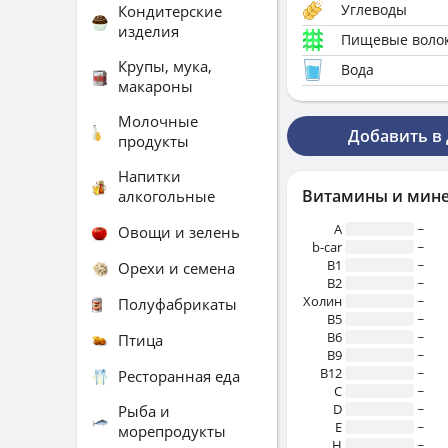
Углеводы
Кондитерские
изделия
Пищевые воло
Крупы, мука,
Вода
макароны
Молочные
Добавить в
продукты
Напитки
Витамины и мин
алкогольные
A
~
Овощи и зелень
b-car
~
В1
~
Орехи и семена
B2
~
Холин
~
Полуфабрикаты
B5
~
B6
~
Птица
B9
~
B12
~
Ресторанная еда
C
~
D
~
Рыба и
E
~
морепродукты
H
~