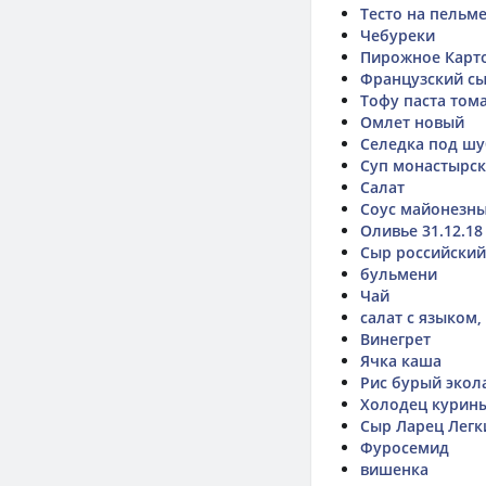
Тесто на пельм
Чебуреки
Пирожное Карто
Французский сы
Тофу паста том
Омлет новый
Селедка под шу
Суп монастырс
Салат
Соус майонезн
Оливье 31.12.18
Сыр российский
бульмени
Чай
салат с языком
Винегрет
Ячка каша
Рис бурый экол
Холодец курин
Сыр Ларец Легк
Фуросемид
вишенка