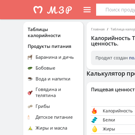
Таблицы
Главная
Таблица кало
калорийности
Калорийность
ценность.
Продукты питания
Баранина и дичь
Продукт создан
по
Бобовые
Калькулятор пр
Вода и напитки
Говядина и
Пищевая ценност
телятина
Грибы
Калорийность
Детское питание
Белки
Жиры и масла
Жиры