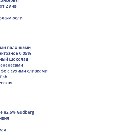
 Консервы
от 2 янв
нола-мюсли
ыми палочками
ктозное 0,05%
ный шоколад
 ананасами
фе с сухими сливками
fish
евская
е 82.5% Gudberg
тивия
кая