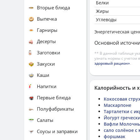
Белки
Вторые блюда
Жиры
Выпечка
Углеводы
Гарниры
Энергетическая цен
Десерты
Основной источни
Заготовки
** В данной таблице ук
узнать нормы с учетом 
Закуски
здоровый рацион»
.
Каши
Напитки
Калорийность и х
Первые блюда
Кокосовая стру
Маскарпоне
Полуфабрикаты
Тарталетки с и
Йогурт гречески
Салаты
Вафли Молочные
сало солёное с
Соусы и заправки
форшмак