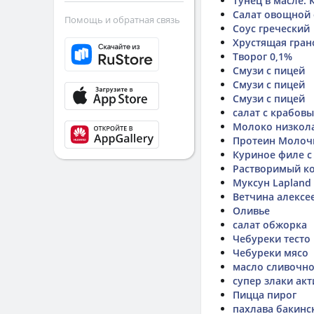
Тунец в масле.
Салат овощной 
Помощь и обратная связь
Соус греческий
Хрустящая гра
Творог 0,1%
Смузи с пицей
Смузи с пицей
Смузи с пицей
салат с крабов
Молоко низкола
Протеин Молоч
Куриное филе с
Растворимый ко
Муксун Lapland 
Ветчина алексе
Оливье
салат обжорка
Чебуреки тесто
Чебуреки мясо
масло сливочно
супер злаки ак
Пицца пирог
пахлава бакинс