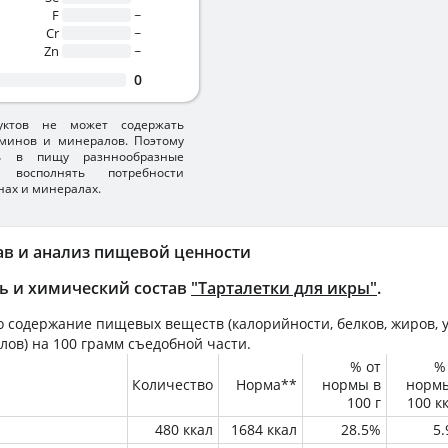
F
~
Cr
~
Zn
~
0
уктов не может содержать
минов и минералов. Поэтому
ть в пищу разннообразные
 восполнять потребности
нах и минералах.
ав и анализ пищевой ценности
ь и химический состав
"Тарталетки для икры"
.
 содержание пищевых веществ (калорийности, белков, жиров, у
лов) на
100 грамм
съедобной части.
% от
%
Количество
Норма**
нормы в
норм
100 г
100 к
480 ккал
1684 ккал
28.5%
5