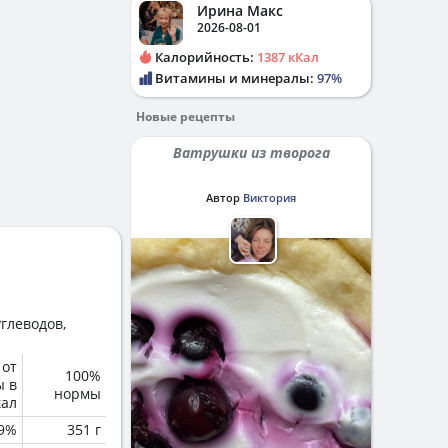
Ирина Макс
2026-08-01
Калорийность:
1387 кКал
Витамины и минералы:
97%
Новые рецепты
Ватрушки из творога
Автор
Виктория
глеводов,
 от
100%
ы в
нормы
кал
.9%
351 г