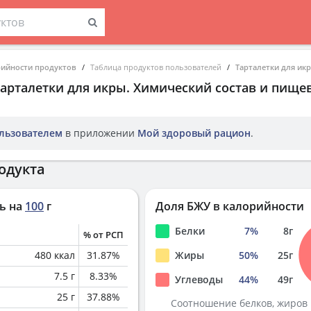
рийности продуктов
Таблица продуктов пользователей
Тарталетки для ик
Тарталетки для икры
. Химический состав и пище
льзователем
в приложении
Мой здоровый рацион
.
одукта
ь на
100
г
Доля БЖУ в калорийности
Белки
7
%
8
г
% от РСП
480
ккал
31.87
%
Жиры
50
%
25
г
7.5
г
8.33
%
Углеводы
44
%
49
г
25
г
37.88
%
Соотношение белков, жиров 