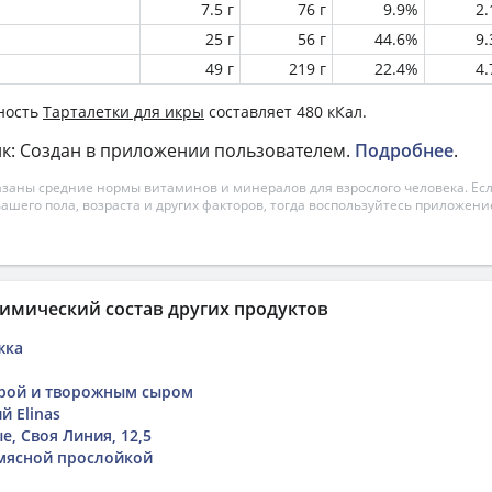
7.5 г
76 г
9.9%
2
25 г
56 г
44.6%
9
49 г
219 г
22.4%
4
ность
Тарталетки для икры
составляет 480 кКал.
к: Создан в приложении пользователем.
Подробнее
.
азаны средние нормы витаминов и минералов для взрослого человека. Есл
вашего пола, возраста и других факторов, тогда воспользуйтесь приложен
имический состав других продуктов
жка
крой и творожным сыром
й Elinas
, Своя Линия, 12,5
 мясной прослойкой