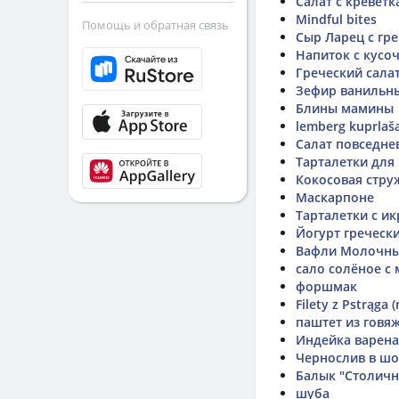
Салат с кревет
Mindful bites
Помощь и обратная связь
Сыр Ларец с гр
Напиток с кусо
Греческий сала
Зефир ванильн
Блины мамины
lemberg kuprlaša
Салат повседнев
Тарталетки для
Кокосовая стру
Маскарпоне
Тарталетки с и
Йогурт гречески
Вафли Молочные
сало солёное с
форшмак
Filety z Pstrąga 
паштет из говя
Индейка варена
Чернослив в ш
Балык "Столич
шуба