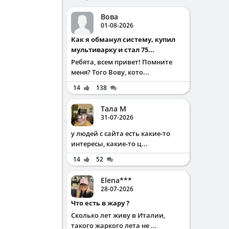
Вова
01-08-2026
Как я обманул систему, купил
мультиварку и стал 75...
Ребята, всем привет! Помните
меня? Того Вову, кото...
14
138
Тала М
31-07-2026
у людей с сайта есть какие-то
интересы, какие-то ц...
14
52
Elena***
28-07-2026
Что есть в жару ?
Сколько лет живу в Италии,
такого жаркого лета не ...