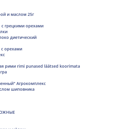
рой и маслом 25г
а с грецкими орехами
ёлки
локо диетический
 с орехами
екс
я рими rimi punased läätsed koorimata
агра
енный" Агрокомплекс
аслом шиповника
РОЖНЫЕ