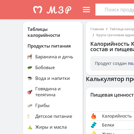
Таблицы
Главная
Таблица кало
калорийности
Крупа гречневая ядри
Калорийность
Продукты питания
состав и пищев
Баранина и дичь
Продукт создан
по
Бобовые
Калькулятор пр
Вода и напитки
Говядина и
телятина
Пищевая ценност
Грибы
Детское питание
Калорийность
Белки
Жиры и масла
Жиры