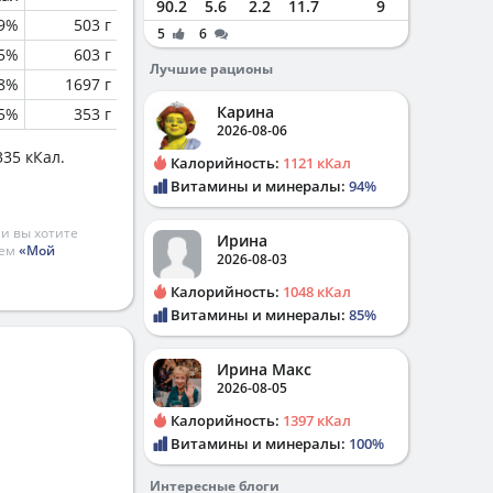
90.2
5.6
2.2
11.7
9
.9%
503 г
5
6
5%
603 г
Лучшие рационы
.8%
1697 г
Карина
.5%
353 г
2026-08-06
35 кКал.
Калорийность:
1121 кКал
Витамины и минералы:
94%
и вы хотите
Ирина
ием
«Мой
2026-08-03
Калорийность:
1048 кКал
Витамины и минералы:
85%
Ирина Макс
2026-08-05
Калорийность:
1397 кКал
Витамины и минералы:
100%
Интересные блоги