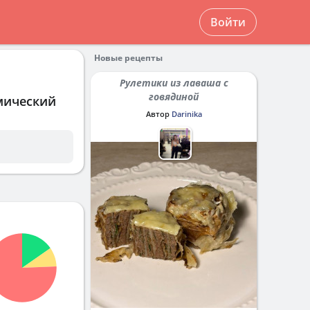
Войти
Новые рецепты
Рулетики из лаваша с
говядиной
мический
Автор
Darinika