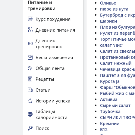
Питание и
Оливье
тренировки
пюре из нута
Бутерброд с ик
Курс похудения
шарики
Плов из булгур
Дневник питания
Рулет из переп
Торт Птичье мо
Дневник
салат 'Лис'
тренировок
Салат из свеклы
Вес и измерения
Протеиновый к
Салат Нежный
Общая лента
чечевица красна
Паштет а ля фу
Рецепты
Курога Ja
Фарш "Обыкнов
Статьи
Рыбий жир с м
Активиа
Истории успеха
Сырный салат
Таблицы
Трубочка
калорийности
СЫРНИКИ ТВО
Кремний
Поиск
B12