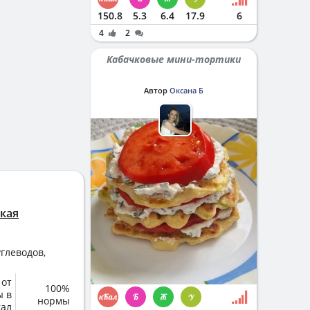
150.8
5.3
6.4
17.9
6
4
2
Кабачковые мини-тортики
Автор
Оксана Б
ская
глеводов,
 от
100%
ы в
нормы
кал