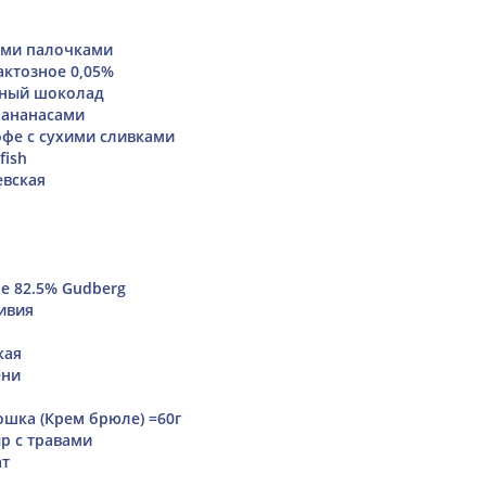
ыми палочками
ктозное 0,05%
ный шоколад
 ананасами
фе с сухими сливками
fish
евская
е 82.5% Gudberg
тивия
кая
ени
шка (Крем брюле) =60г
р с травами
ат