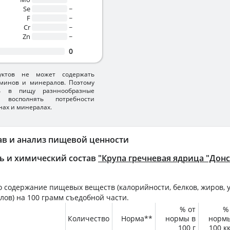
Se
~
F
~
Cr
~
Zn
~
0
уктов не может содержать
минов и минералов. Поэтому
ть в пищу разннообразные
 восполнять потребности
нах и минералах.
ав и анализ пищевой ценности
ь и химический состав
"Крупа гречневая ядрица "Дон
 содержание пищевых веществ (калорийности, белков, жиров, у
лов) на
100 грамм
съедобной части.
% от
%
Количество
Норма**
нормы в
норм
100 г
100 к