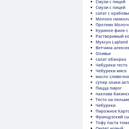
Смузи с пицей
Смузи с пицей
салат с крабов
Молоко низкола
Протеин Молоч
Куриное филе с
Растворимый ко
Муксун Lapland 
Ветчина алексе
Оливье
салат обжорка
Чебуреки тесто
Чебуреки мясо
масло сливочно
супер злаки ак
Пицца пирог
пахлава бакинс
Тесто на пельм
Чебуреки
Пирожное Карто
Французский сы
Тофу паста том
Омлет новый