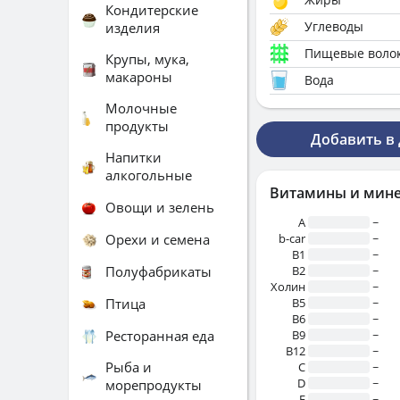
Кондитерские
Углеводы
изделия
Пищевые воло
Крупы, мука,
макароны
Вода
Молочные
продукты
Добавить в
Напитки
алкогольные
Витамины и мин
Овощи и зелень
A
~
Орехи и семена
b-car
~
В1
~
Полуфабрикаты
B2
~
Холин
~
Птица
B5
~
B6
~
Ресторанная еда
B9
~
B12
~
Рыба и
C
~
D
~
морепродукты
E
~