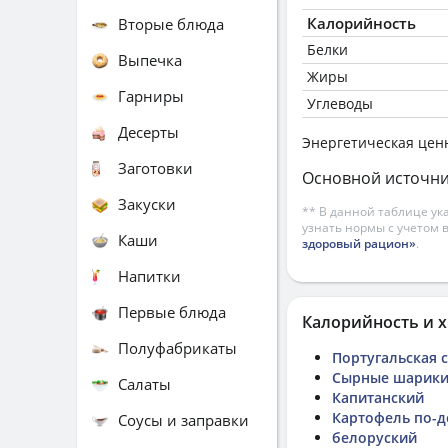
Калорийность
Вторые блюда
Белки
Выпечка
Жиры
Гарниры
Углеводы
Десерты
Энергетическая цен
Заготовки
Основной источни
Закуски
** В данной таблице ук
узнать нормы с учетом 
Каши
здоровый рацион»
.
Напитки
Первые блюда
Калорийность и х
Полуфабрикаты
Португальская с
Сырные шарики
Салаты
Капитанский
Картофель по-д
Соусы и заправки
белоруский