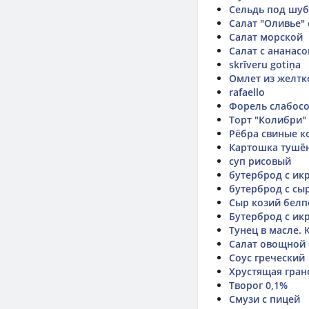
Сельдь под шу
Салат "Оливье"
Салат морской
Салат с ананас
skrīveru gotiņa
Омлет из желтк
rafaello
Форель слабосол
Торт "Колибри" 
Рёбра свиные к
Картошка тушё
суп рисовый
бутерброд с ик
бутерброд с сы
Сыр козий белп
Бутерброд с ик
Тунец в масле.
Салат овощной 
Соус греческий
Хрустящая гра
Творог 0,1%
Смузи с пицей