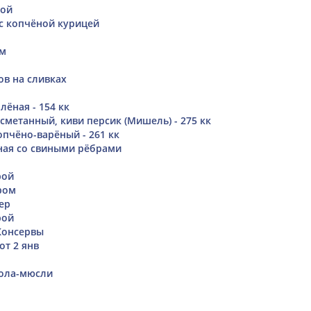
бой
 с копчёной курицей
ом
ов на сливках
ёная - 154 кк
сметанный, киви персик (Мишель) - 275 кк
опчёно-варёный - 261 кк
ная со свиными рёбрами
рой
ром
ер
рой
 Консервы
от 2 янв
нола-мюсли