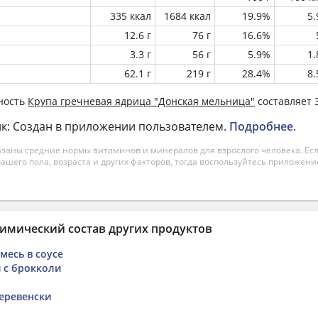
335 ккал
1684 ккал
19.9%
5
12.6 г
76 г
16.6%
3.3 г
56 г
5.9%
1
62.1 г
219 г
28.4%
8
ность
Крупа гречневая ядрица "Донская мельница"
составляет 3
к: Создан в приложении пользователем.
Подробнее
.
азаны средние нормы витаминов и минералов для взрослого человека. Есл
вашего пола, возраста и других факторов, тогда воспользуйтесь приложен
имический состав других продуктов
месь в соусе
 с брокколи
еревенски