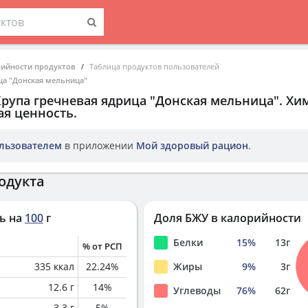
рийности продуктов
Таблица продуктов пользователей
ца "Донская мельница"
Крупа гречневая ядрица "Донская мельница"
. Хи
ая ценность.
льзователем
в приложении
Мой здоровый рацион
.
одукта
ь на
100
г
Доля БЖУ в калорийности
Белки
15
%
13
г
% от РСП
335
ккал
22.24
%
Жиры
9
%
3
г
12.6
г
14
%
Углеводы
76
%
62
г
3.3
г
5
%