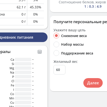
Соотношение белков, жиров 
1 : 0.3 : 4.9
62.1
г
45.33
%
кна
0
г
0
%
0
г
0
%
Получите персональные р
Укажите вашу цель
Снижение веса
 дневник питания
Набор массы
ералы
Поддержание веса
Ca
~
Желаемый вес
Si
~
Mg
~
Na
~
P
~
Cl
~
Далее
Fe
~
I
~
Co
~
Mn
~
Cu
~
Mo
~