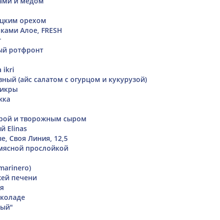
ками и мёдом
ецким орехом
чками Алое, FRESH
т
ый ротфронт
 ikri
ный (айс салатом с огурцом и кукурузой)
 икры
жка
крой и творожным сыром
й Elinas
, Своя Линия, 12,5
 мясной прослойкой
(marinero)
жей печени
я
околаде
ный"