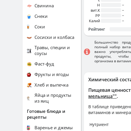
H
~
Свинина
вит.К
~
PP
~
Снеки
Калий
~
Соки
Рейтинг
Сосиски и колбаса
Большинство прод
Травы, специи и
полный набор вита
важно употребля
соусы
продукты, чтобы
организма в витами
Фаст-фуд
Фрукты и ягоды
Химический сост
Хлеб и выпечка
Пищевая ценност
Яйца и продукты
мельница""
.
из яиц
В таблице приведено
Готовые блюда и
витаминов и минера
рецепты
Нутриент
Варенье и джемы