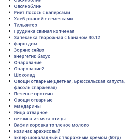
Овсяноблин
Риет Лосось с каперсами
Хлеб ржаной с семечками
Тильзитер
Грудинка свиная копченая
Запеканка творожная с бананом 30.12
фарш.дом.
Зоряне сяйво
энергетик бахус
Очарование
Очарование2
Шоколад
Овощи отварные(цветная, Брюссельская капуста,
фасоль спаржевая)
Печенье протеин
Овощи отварные
Мандарины
Яйцо отварное
ветчина из мяса птицы
Вафли коровка топленое молоко
козинак арахисовый
эклер шоколадный с творожным кремом (60гр)