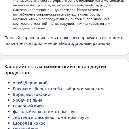
ткани, входит в состав ферментов, включающихся в метаболизм
аминокислот, углеводов, катехоламинов; необходим для
синтеза холестерина и нуклеотидов. Недостаточное
потребление сопровождается замедлением роста,
нарушениями в репродуктивной системе, повышенной
хрупкостью костной ткани, нарушениями углеводного и
липидного обмена.
Полный справочник самых полезных продуктов вы можете
посмотреть в приложении
«Мой здоровый рацион»
.
Калорийность и химический состав других
продуктов
хлеб"Дарницкий"
Гренки из белого хлеба с яйцом и молоком
Борщ московский
Урбеч из льна
вечерний киев
фасоль белая в томатном соусе
тефтели в фасолево-томатном соусе
Шоколад кокос
Овсяноблин