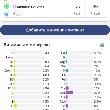
Пищевые волокна
0.8
г
4
%
Вода
84.1
г
3.14
%
Добавить в дневник питания
Витамины и минералы
A
0.4%
Ca
5.6%
b-car
~
Si
~
В1
3.6%
Mg
5.9%
B2
3.6%
Na
2%
Холин
2.5%
P
10%
B5
4.8%
Cl
2.3%
B6
2.2%
Fe
3%
B9
1.1%
I
3.1%
B12
2.9%
Co
11%
C
0.2%
Mn
27%
D
0.1%
Cu
7.2%
E
1.5%
Mo
3.1%
H
8.3%
Se
8%