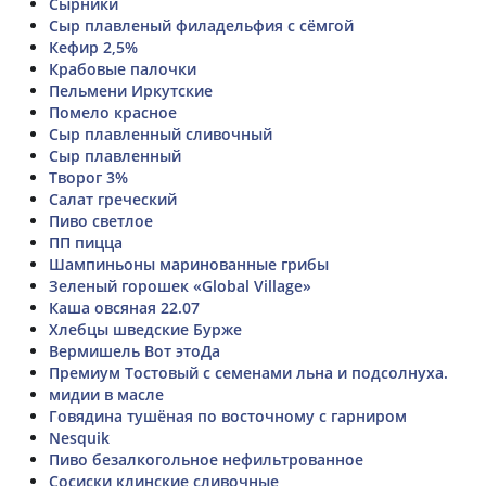
Сырники
Сыр плавленый филадельфия с сёмгой
Кефир 2,5%
Крабовые палочки
Пельмени Иркутские
Помело красное
Сыр плавленный сливочный
Сыр плавленный
Творог 3%
Салат греческий
Пиво светлое
ПП пицца
Шампиньоны маринованные грибы
Зеленый горошек «Global Village»
Каша овсяная 22.07
Хлебцы шведские Бурже
Вермишель Вот этоДа
Премиум Тостовый с семенами льна и подсолнуха.
мидии в масле
Говядина тушёная по восточному с гарниром
Nesquik
Пиво безалкогольное нефильтрованное
Сосиски клинские сливочные