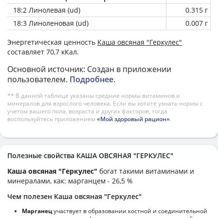
18:2 Линолевая (ud)
0.315 г
18:3 Линоленовая (ud)
0.007 г
Энергетическая ценность
Каша овсяная "Геркулес"
составляет 70,7 кКал.
Основной источник: Создан в приложении
пользователем.
Подробнее
.
** В данной таблице указаны средние нормы витаминов и
минералов для взрослого человека. Если вы хотите узнать нормы с
учетом вашего пола, возраста и других факторов, тогда
воспользуйтесь приложением
«Мой здоровый рацион»
.
Полезные свойства КАША ОВСЯНАЯ "ГЕРКУЛЕС"
Каша овсяная "Геркулес"
богат такими витаминами и
минералами, как: марганцем - 26,5 %
Чем полезен Каша овсяная "Геркулес"
Марганец
участвует в образовании костной и соединительной