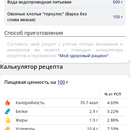
Вода водопроводная питьевая
500 г
Овсяные хлопья "геркулес" (Варка без
150 г
слива вязкая)
Способ приготовления
Составить свой рецепт с учетом потерь витаминов и
минералов вы можете с помощью калькулятора
рецептов в приложении
"Мой здоровый рацион"
.
Калькулятор рецепта
Пищевая ценность на
100
г
% от РСП
Калорийность
70.7
ккал
4.69
%
Белки
2.9
г
3.22
%
Жиры
1.9
г
2.88
%
Углеводы
10.4
г
7.59
%