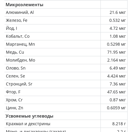
Микроэлементы
Алюминий, Al
21.6 мкг
Железо, Fe
0.532 мг
Йод, I
4.72 мкг
Кобальт, Co
1.08 мкг
Марганец, Mn
0.5298 мг
Медь, Cu
71.95 мкг
Молибден, Mo
2.164 мкг
Олово, Sn
6.49 мкг
Селен, Se
4.424 мкг
Стронций, Sr
7.36 мкг
Фтор, F
47.65 мкг
Хром, Cr
0.87 мкг
Цинк, Zn
0.6059 мг
Усвояемые углеводы
Крахмал и декстрины
8.218 г
Моно- и дисахариды (сахара)
2.2 г