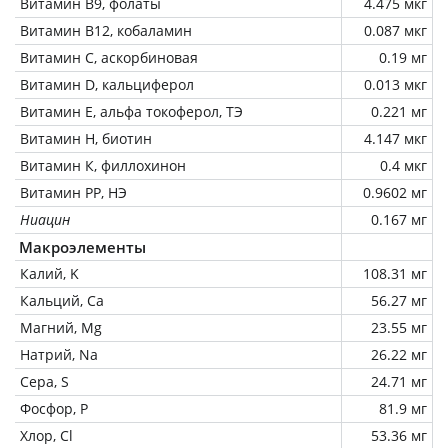
Витамин В9, фолаты
4.475 мкг
Витамин В12, кобаламин
0.087 мкг
Витамин C, аскорбиновая
0.19 мг
Витамин D, кальциферол
0.013 мкг
Витамин Е, альфа токоферол, ТЭ
0.221 мг
Витамин Н, биотин
4.147 мкг
Витамин К, филлохинон
0.4 мкг
Витамин РР, НЭ
0.9602 мг
Ниацин
0.167 мг
Макроэлементы
Калий, K
108.31 мг
Кальций, Ca
56.27 мг
Магний, Mg
23.55 мг
Натрий, Na
26.22 мг
Сера, S
24.71 мг
Фосфор, P
81.9 мг
Хлор, Cl
53.36 мг