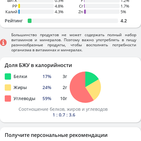
вит.К
0.3%
F
1.2%
PP
4.8%
Cr
1.7%
Калий
4.3%
Zn
5%
Рейтинг
4.2
Большинство продуктов не может содержать полный набор
витаминов и минералов. Поэтому важно употреблять в пищу
разннообразные продукты, чтобы восполнять потребности
организма в витаминах и минералах.
Доля БЖУ в калорийности
Белки
17
%
3
г
Жиры
24
%
2
г
Углеводы
59
%
10
г
Соотношение белков, жиров и углеводов
1 : 0.7 : 3.6
Получите персональные рекомендации