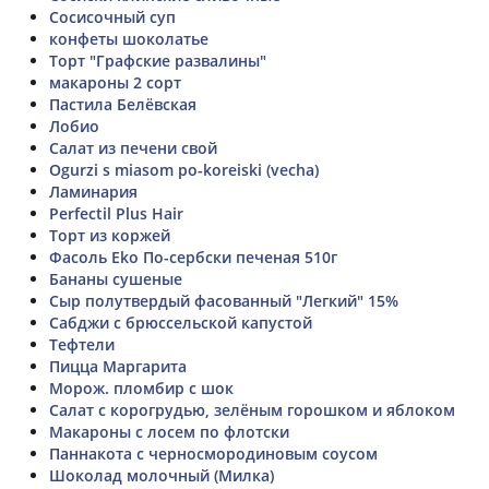
Сосисочный суп
конфеты шоколатье
Торт "Графские развалины"
макароны 2 сорт
Пастила Белёвская
Лобио
Салат из печени свой
Ogurzi s miasom po-koreiski (vecha)
Ламинария
Perfectil Plus Hair
Торт из коржей
Фасоль Eko По-сербски печеная 510г
Бананы сушеные
Сыр полутвердый фасованный "Легкий" 15%
Сабджи с брюссельской капустой
Тефтели
Пицца Маргарита
Морож. пломбир с шок
Салат с корогрудью, зелёным горошком и яблоком
Макароны с лосем по флотски
Паннакота с черносмородиновым соусом
Шоколад молочный (Милка)