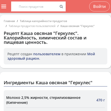
Войти
Главная
Таблица калорийности продуктов
Таблица продуктов пользователей
Каша овсяная "Геркулес"
Рецепт
Каша овсяная "Геркулес"
.
Калорийность, химический состав и
пищевая ценность.
Рецепт создан
пользователем
в приложении
Мой
здоровый рацион
.
Ингредиенты Каша овсяная "Геркулес"
Молоко 2,5% жирности, стерилизованное
470 г
(Кипячение)