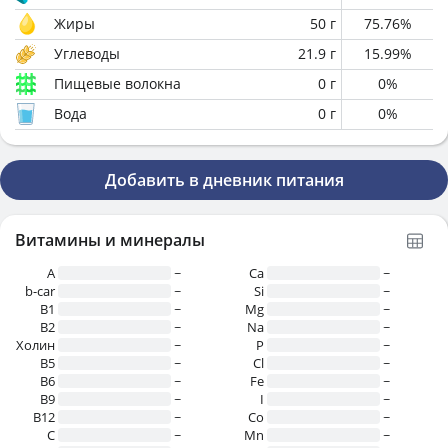
Жиры
50
г
75.76
%
Углеводы
21.9
г
15.99
%
Пищевые волокна
0
г
0
%
Вода
0
г
0
%
Добавить в дневник питания
Витамины и минералы
A
~
Ca
~
b-car
~
Si
~
В1
~
Mg
~
B2
~
Na
~
Холин
~
P
~
B5
~
Cl
~
B6
~
Fe
~
B9
~
I
~
B12
~
Co
~
C
~
Mn
~