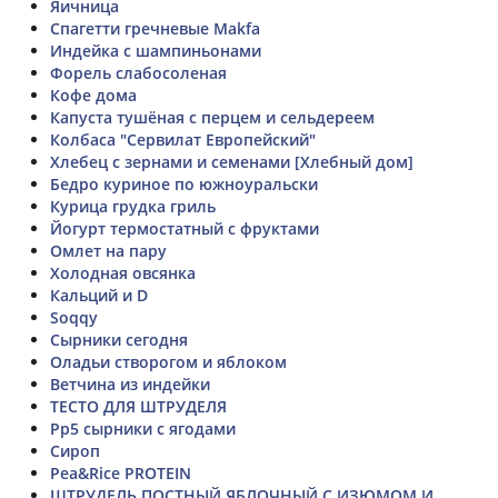
Яичница
Спагетти гречневые Makfa
Индейка с шампиньонами
Форель слабосоленая
Кофе дома
Капуста тушёная с перцем и сельдереем
Колбаса "Сервилат Европейский"
Хлебец с зернами и семенами [Хлебный дом]
Бедро куриное по южноуральски
Курица грудка гриль
Йогурт термостатный с фруктами
Омлет на пару
Холодная овсянка
Кальций и D
Soqqy
Сырники сегодня
Оладьи створогом и яблоком
Ветчина из индейки
ТЕСТО ДЛЯ ШТРУДЕЛЯ
Рр5 сырники с ягодами
Сироп
Pea&Rice PROTEIN
ШТРУДЕЛЬ ПОСТНЫЙ ЯБЛОЧНЫЙ С ИЗЮМОМ И