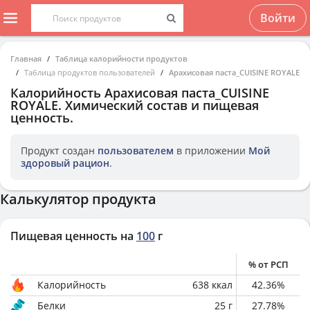
Войти
Главная
Таблица калорийности продуктов
Таблица продуктов пользователей
Арахисовая паста_CUISINE ROYALE
Калорийность
Арахисовая паста_CUISINE
ROYALE
. Химический состав и пищевая
ценность.
Продукт создан
пользователем
в приложении
Мой
здоровый рацион
.
Калькулятор продукта
Пищевая ценность на
100
г
% от РСП
Калорийность
638
ккал
42.36
%
Белки
25
г
27.78
%