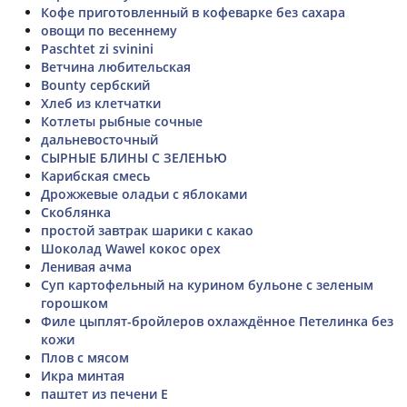
Кофе приготовленный в кофеварке без сахара
овощи по весеннему
Paschtet zi svinini
Ветчина любительская
Bounty сербский
Хлеб из клетчатки
Котлеты рыбные сочные
дальневосточный
СЫРНЫЕ БЛИНЫ С ЗЕЛЕНЬЮ
Карибская смесь
Дрожжевые оладьи с яблоками
Скоблянка
простой завтрак шарики с какао
Шоколад Wawel кокос орех
Ленивая ачма
Суп картофельный на курином бульоне с зеленым
горошком
Филе цыплят-бройлеров охлаждённое Петелинка без
кожи
Плов с мясом
Икра минтая
паштет из печени Е