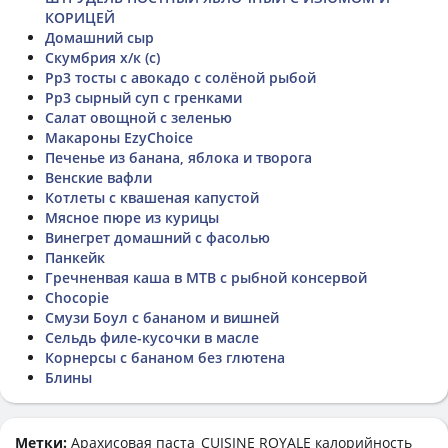
КОРИЦЕЙ
Домашний сыр
Скумбрия х/к (с)
Рр3 тосты с авокадо с солёной рыбой
Рр3 сырный суп с гренками
Салат овощной с зеленью
Макароны EzyChoice
Печенье из банана, яблока и творога
Венские вафли
Котлеты с квашеная капустой
Мясное пюре из курицы
Винегрет домашний с фасолью
Панкейк
Гречненвая каша в МТВ с рыбной консервой
Chocopie
Смузи Боул с бананом и вишней
Сельдь филе-кусочки в масле
Корнерсы с бананом без глютена
Блины
Метки:
Арахисовая паста_CUISINE ROYALE
калорийность