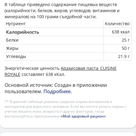
В таблице приведено содержание пищевых веществ
(калорийности, белков, жиров, углеводов, витаминов и
минералов) на
100 грамм
съедобной части.
Нутриент
Количество
Калорийность
638 ккал
Белки
25 г
Жиры
50 г
Углеводы
21.9 г
Энергетическая ценность
Арахисовая паста_CUISINE
ROYALE
составляет 638 кКал.
Основной источник: Создан в приложении
пользователем.
Подробнее
.
** В данной таблице указаны средние нормы витаминов и
минералов для взрослого человека. Если вы хотите узнать нормы с
учетом вашего пола, возраста и других факторов, тогда
воспользуйтесь приложением
«Мой здоровый рацион»
.