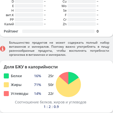
D
~
Cu
~
E
~
Mo
~
H
~
Se
~
вит.К
~
F
~
PP
~
Cr
~
Калий
~
Zn
~
Рейтинг
0
Большинство продуктов не может содержать полный набор
витаминов и минералов. Поэтому важно употреблять в пищу
разннообразные продукты, чтобы восполнять потребности
организма в витаминах и минералах.
Доля БЖУ в калорийности
Белки
16
%
25
г
Жиры
71
%
50
г
Углеводы
14
%
22
г
Соотношение белков, жиров и углеводов
1 : 2 : 0.9