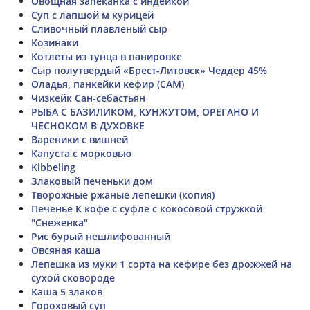
Овощная запеканка с индейкой
Суп с лапшой м курицей
Сливочный плавленый сыр
Козинаки
Котлеты из тунца в панировке
Сыр полутвердый «Брест-Литовск» Чеддер 45%
Оладья, панкейки кефир (САМ)
Чизкейк Сан-себастьян
РЫБА С БАЗИЛИКОМ, КУНЖУТОМ, ОРЕГАНО И
ЧЕСНОКОМ В ДУХОВКЕ
Вареники с вишней
Капуста с морковью
Kibbeling
Злаковый печеньки дом
Творожные ржаные лепешки (копия)
Печенье К кофе с суфле с кокосовой стружкой
"Снеженка"
Рис бурый нешлифованный
Овсяная каша
Лепешка из муки 1 сорта на кефире без дрожжей на
сухой сковороде
Каша 5 злаков
Гороховый суп