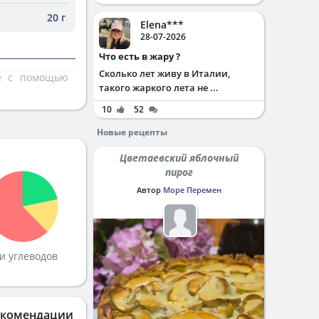
20 г
Elena***
28-07-2026
Что есть в жару ?
Сколько лет живу в Италии,
те с помощью
такого жаркого лета не ...
10
52
Новые рецепты
Цветаевский яблочный
пирог
Автор
Море Перемен
и углеводов
екомендации