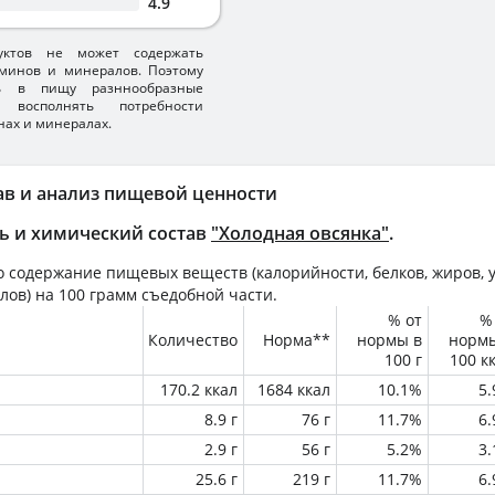
4.9
уктов не может содержать
минов и минералов. Поэтому
ть в пищу разннообразные
 восполнять потребности
нах и минералах.
ав и анализ пищевой ценности
ь и химический состав
"Холодная овсянка"
.
 содержание пищевых веществ (калорийности, белков, жиров, у
лов) на
100 грамм
съедобной части.
% от
%
Количество
Норма**
нормы в
норм
100 г
100 к
170.2 ккал
1684 ккал
10.1%
5
8.9 г
76 г
11.7%
6
2.9 г
56 г
5.2%
3
25.6 г
219 г
11.7%
6