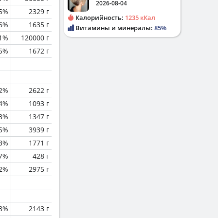
2026-08-04
.5%
2329 г
Калорийность:
1235 кКал
.6%
1635 г
Витамины и минералы:
85%
.1%
120000 г
.5%
1672 г
.2%
2622 г
.4%
1093 г
.3%
1347 г
.5%
3939 г
.3%
1771 г
.7%
428 г
2%
2975 г
.8%
2143 г