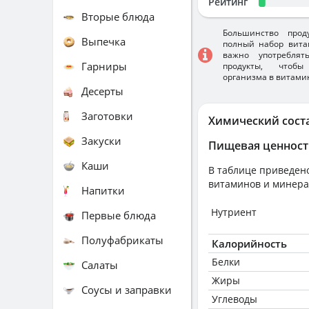
Рейтинг
Вторые блюда
Большинство прод
Выпечка
полный набор вита
важно употребля
Гарниры
продукты, чтобы
организма в витами
Десерты
Заготовки
Химический сост
Закуски
Пищевая ценност
Каши
В таблице приведено
витаминов и минера
Напитки
Нутриент
Первые блюда
Полуфабрикаты
Калорийность
Белки
Салаты
Жиры
Соусы и заправки
Углеводы