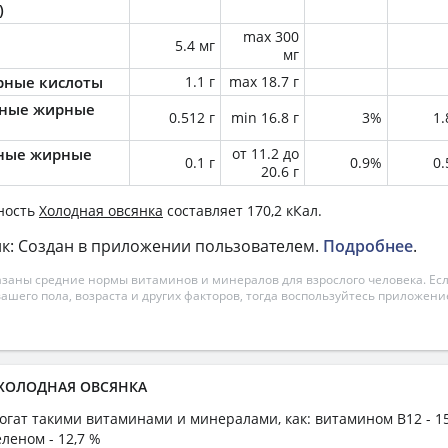
)
max 300
5.4 мг
мг
ные кислоты
1.1 г
max 18.7 г
ные жирные
0.512 г
min 16.8 г
3%
1
ные жирные
от 11.2 до
0.1 г
0.9%
0
20.6 г
ность
Холодная овсянка
составляет 170,2 кКал.
к: Создан в приложении пользователем.
Подробнее
.
азаны средние нормы витаминов и минералов для взрослого человека. Есл
вашего пола, возраста и других факторов, тогда воспользуйтесь приложен
а ХОЛОДНАЯ ОВСЯНКА
огат такими витаминами и минералами, как: витамином B12 - 15
еленом - 12,7 %