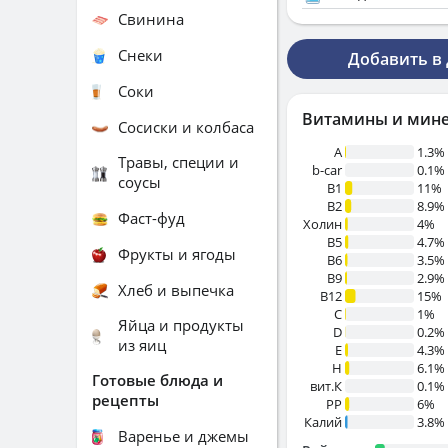
Свинина
Снеки
Добавить в
Соки
Витамины и мин
Сосиски и колбаса
A
1.3%
Травы, специи и
b-car
0.1%
соусы
В1
11%
B2
8.9%
Фаст-фуд
Холин
4%
B5
4.7%
Фрукты и ягоды
B6
3.5%
B9
2.9%
Хлеб и выпечка
B12
15%
C
1%
Яйца и продукты
D
0.2%
из яиц
E
4.3%
H
6.1%
Готовые блюда и
вит.К
0.1%
рецепты
PP
6%
Калий
3.8%
Варенье и джемы