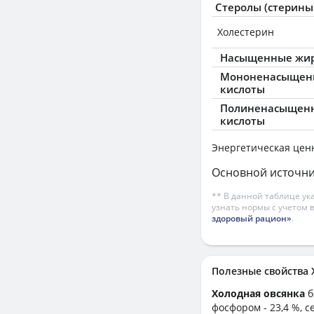
Стеролы (стерины
Холестерин
Насыщенные жир
Мононенасыщен
кислоты
Полиненасыщен
кислоты
Энергетическая цен
Основной источни
** В данной таблице ук
узнать нормы с учетом 
здоровый рацион»
.
Полезные свойств
Холодная овсянка
б
фосфором - 23,4 %, с