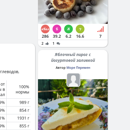
286
39.2
6.2
16.6
7
2
1
Яблочный пирог с
йогуртовой заливкой
Автор
Море Перемен
глеводов,
 от
100%
ы в
нормы
кал
.9%
989 г
.9%
854 г
.1%
1931 г
.9%
855 г