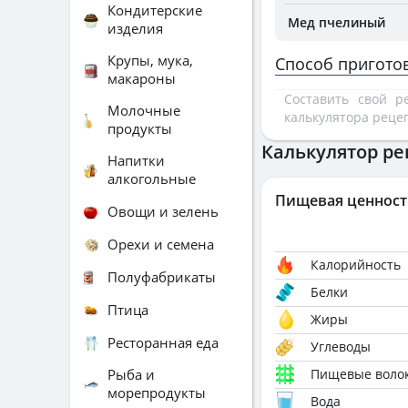
Кондитерские
Мед пчелиный
изделия
Крупы, мука,
Способ пригото
макароны
Составить свой 
Молочные
калькулятора реце
продукты
Калькулятор ре
Напитки
алкогольные
Пищевая ценност
Овощи и зелень
Орехи и семена
Калорийность
Полуфабрикаты
Белки
Птица
Жиры
Ресторанная еда
Углеводы
Рыба и
Пищевые воло
морепродукты
Вода