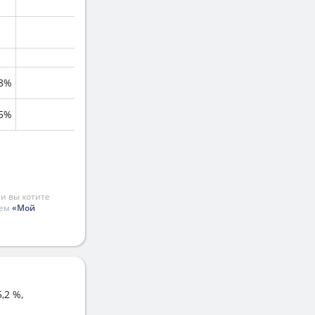
.8%
.5%
и вы хотите
ием
«Мой
,2 %,