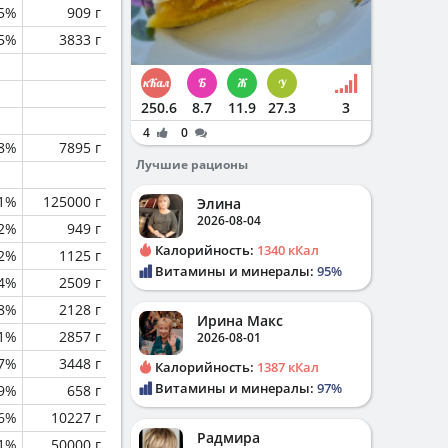
.5%
909 г
.5%
3833 г
250.6
8.7
11.9
27.3
3
4
0
.8%
7895 г
Лучшие рационы
.1%
125000 г
Элина
2026-08-04
.2%
949 г
Калорийность:
1340 кКал
.2%
1125 г
Витамины и минералы:
95%
.4%
2509 г
.8%
2128 г
Ирина Макс
.1%
2857 г
2026-08-01
.7%
3448 г
Калорийность:
1387 кКал
Витамины и минералы:
97%
.9%
658 г
.6%
10227 г
Радмира
.1%
50000 г