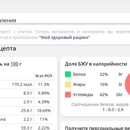
вления
рецепт с учетом потерь витаминов и минералов вы може
птов в приложении
"Мой здоровый рацион"
.
цепта
ь на
100
г
Доля БЖУ в калорийности
Белки
22
%
9
г
% от РСП
170.2
ккал
11.3
%
Жиры
16
%
3
г
8.9
г
9.89
%
Углеводы
62
%
26
г
2.9
г
4.39
%
Соотношение белков, жиров 
1 : 0.3 : 2.9
25.6
г
18.69
%
кна
2.2
г
11
%
59.3
г
2.22
%
Получите персональные р