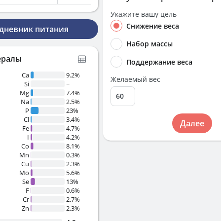
Укажите вашу цель
Снижение веса
 дневник питания
Набор массы
ералы
Поддержание веса
Ca
9.2%
Желаемый вес
Si
~
Mg
7.4%
Na
2.5%
P
23%
Cl
3.4%
Далее
Fe
4.7%
I
4.2%
Co
8.1%
Mn
0.3%
Cu
2.3%
Mo
5.6%
Se
13%
F
0.6%
Cr
2.7%
Zn
2.3%