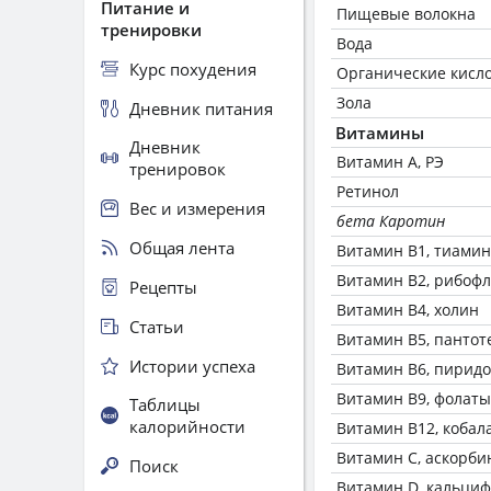
Питание и
Пищевые волокна
тренировки
Вода
Курс похудения
Органические кисл
Зола
Дневник питания
Витамины
Дневник
Витамин А, РЭ
тренировок
Ретинол
Вес и измерения
бета Каротин
Общая лента
Витамин В1, тиамин
Витамин В2, рибоф
Рецепты
Витамин В4, холин
Статьи
Витамин В5, пантот
Истории успеха
Витамин В6, пирид
Витамин В9, фолаты
Таблицы
калорийности
Витамин В12, кобал
Витамин C, аскорби
Поиск
Витамин D, кальци