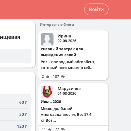
Войти
Интересные блоги
Ирина
пищевая
02-08-2026
Рисовый завтрак для
выведения солей
Рис – природный абсорбент,
который впитывает в себ...
2
137
Марусичка
01-08-2026
Июль 2026
60 г
Месяц долбаной
50 г
многозадачности. Вес 57,4
кг.Вот...
120 г
11
77