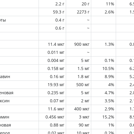
2.2 г
20 г
11%
6
59.3 г
2273 г
2.6%
1
оты
0.4 г
~
0.6 г
~
11.4 мкг
900 мкг
1.3%
0
0.011 мг
~
0.004 мг
5 мг
0.1%
0
0.158 мг
1.5 мг
10.5%
6
лавин
0.16 мг
1.8 мг
8.9%
5
19.93 мг
500 мг
4%
2
еновая
0.235 мг
5 мг
4.7%
2
оксин
0.07 мг
2 мг
3.5%
2
11.6 мкг
400 мкг
2.9%
1
амин
0.456 мкг
3 мкг
15.2%
8
новая
0.88 мг
90 мг
1%
0
ферол
0.02 мкг
10 мкг
0.2%
0