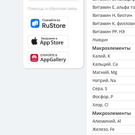
Витамин Е, альфа т
Помощь и обратная связь
Витамин Н, биотин
Витамин К, филлох
Витамин РР, НЭ
Ниацин
Макроэлементы
Калий, K
Кальций, Ca
Магний, Mg
Натрий, Na
Сера, S
Фосфор, P
Хлор, Cl
Микроэлементы
Алюминий, Al
Железо, Fe