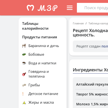
Таблицы
Главная
Таблица кало
калорийности
Рецепт
Холодна
ценность.
Продукты питания
Баранина и дичь
Рецепт создан
пол
Бобовые
Вода и напитки
Ингредиенты Х
Говядина и
телятина
Алтайский геркул
Грибы
Детское питание
Творог 5% жирнос
Жиры и масла
Молоко 1,5% жирн