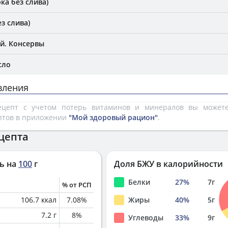
ка без слива)
з слива)
й. Консервы
сло
вления
рецепт с учетом потерь витаминов и минералов вы може
птов в приложении
"Мой здоровый рацион"
.
цепта
ь на
100
г
Доля БЖУ в калорийности
Белки
27
%
7
г
% от РСП
106.7
ккал
7.08
%
Жиры
40
%
5
г
7.2
г
8
%
Углеводы
33
%
9
г