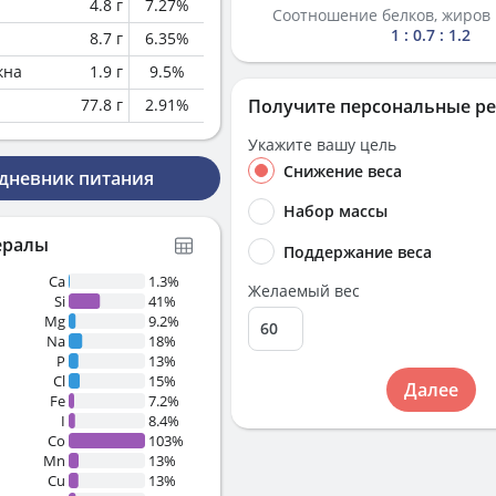
4.8
г
7.27
%
Соотношение белков, жиров 
1 : 0.7 : 1.2
8.7
г
6.35
%
кна
1.9
г
9.5
%
77.8
г
2.91
%
Получите персональные р
Укажите вашу цель
Снижение веса
 дневник питания
Набор массы
ералы
Поддержание веса
Ca
1.3%
Желаемый вес
Si
41%
Mg
9.2%
Na
18%
P
13%
Cl
15%
Далее
Fe
7.2%
I
8.4%
Co
103%
Mn
13%
Cu
13%