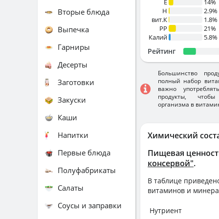
E
14%
H
2.9%
Вторые блюда
вит.К
1.8%
PP
21%
Выпечка
Калий
5.8%
Гарниры
Рейтинг
Десерты
Большинство прод
полный набор вита
Заготовки
важно употребля
продукты, чтобы
Закуски
организма в витами
Каши
Напитки
Химический сост
Первые блюда
Пищевая ценност
консервой"
.
Полуфабрикаты
В таблице приведено
Салаты
витаминов и минера
Соусы и заправки
Нутриент