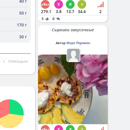
40 г
279.1
3.8
13.7
34.6
2
50 г
3
0
170 г
Сырники закусочные
30 г
Автор
Море Перемен
те с помощью