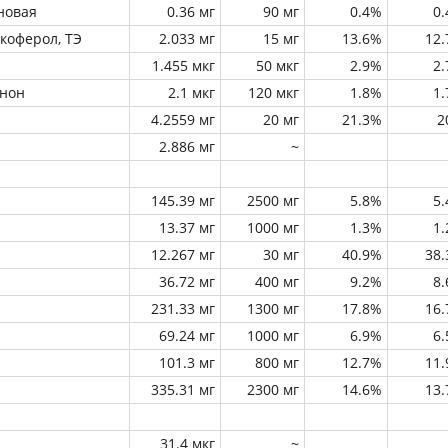
новая
0.36 мг
90 мг
0.4%
0
окоферол, ТЭ
2.033 мг
15 мг
13.6%
12
1.455 мкг
50 мкг
2.9%
2
инон
2.1 мкг
120 мкг
1.8%
1
4.2559 мг
20 мг
21.3%
2
2.886 мг
~
145.39 мг
2500 мг
5.8%
5
13.37 мг
1000 мг
1.3%
1
12.267 мг
30 мг
40.9%
38
36.72 мг
400 мг
9.2%
8
231.33 мг
1300 мг
17.8%
16
69.24 мг
1000 мг
6.9%
6
101.3 мг
800 мг
12.7%
11
335.31 мг
2300 мг
14.6%
13
31.4 мкг
~