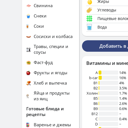
Жиры
Свинина
Углеводы
Снеки
Пищевые воло
Соки
Вода
Сосиски и колбаса
Добавить в
Травы, специи и
соусы
Фаст-фуд
Витамины и мин
Фрукты и ягоды
A
14%
b-car
16%
Хлеб и выпечка
В1
4%
B2
3.5%
Яйца и продукты
Холин
1.7%
из яиц
B5
1.4%
B6
2.6%
Готовые блюда и
B9
0.6%
B12
~
рецепты
C
0.4%
D
~
Варенье и джемы