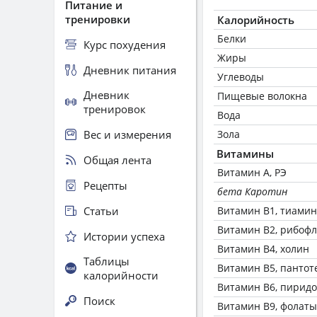
Питание и
тренировки
Калорийность
Белки
Курс похудения
Жиры
Дневник питания
Углеводы
Дневник
Пищевые волокна
тренировок
Вода
Вес и измерения
Зола
Витамины
Общая лента
Витамин А, РЭ
Рецепты
бета Каротин
Статьи
Витамин В1, тиамин
Витамин В2, рибоф
Истории успеха
Витамин В4, холин
Таблицы
Витамин В5, пантот
калорийности
Витамин В6, пирид
Поиск
Витамин В9, фолаты