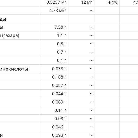
0.5257 мг
12 мг
4.4%
4
4.78 мкг
~
оды
ны
7.58 г
~
 (сахара)
1.1 г
~
0.3 г
~
0.7 г
~
0.1 г
~
инокислоты
0.038 г
~
0.168 г
~
0.087 г
~
0.044 г
~
0.069 г
~
0.11 г
~
0.08 г
~
0.046 г
~
ин
0.093 г
~