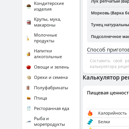
Лук репчатый (Вар
Кондитерские
изделия
Морковь (Варка бе
Крупы, мука,
макароны
Тунец натуральны
Молочные
Подсолнечное ма
продукты
Способ пригото
Напитки
алкогольные
Составить свой 
калькулятора реце
Овощи и зелень
Калькулятор ре
Орехи и семена
Полуфабрикаты
Пищевая ценност
Птица
Ресторанная еда
Калорийность
Рыба и
Белки
морепродукты