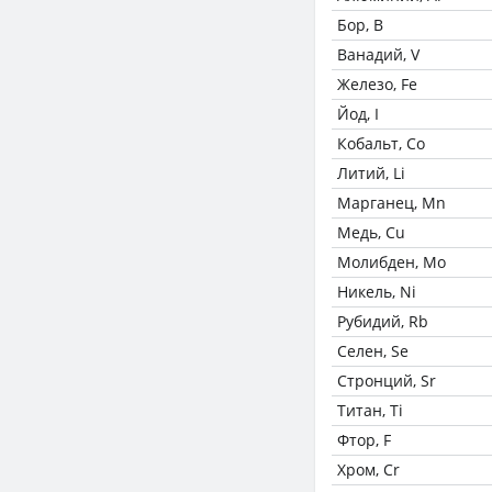
Бор, B
Ванадий, V
Железо, Fe
Йод, I
Кобальт, Co
Литий, Li
Марганец, Mn
Медь, Cu
Молибден, Mo
Никель, Ni
Рубидий, Rb
Селен, Se
Стронций, Sr
Титан, Ti
Фтор, F
Хром, Cr