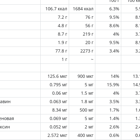
100 г
100 к
106.7 ккал
1684 ккал
6.3%
5
7.2 г
76 г
9.5%
8
4.8 г
56 г
8.6%
8
8.7 г
219 г
4%
3
1.9 г
20 г
9.5%
8
77.8 г
2273 г
3.4%
3
1 г
~
125.6 мкг
900 мкг
14%
13
0.795 мг
5 мг
15.9%
14
0.06 мг
1.5 мг
4%
3
лавин
0.063 мг
1.8 мг
3.5%
3
8.34 мг
500 мг
1.7%
1
еновая
0.069 мг
5 мг
1.4%
1
оксин
0.052 мг
2 мг
2.6%
2
2.572 мкг
400 мкг
0.6%
0