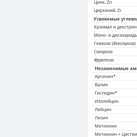
Цинк, Zn
Цирконий, Zr
Усвояемые углев
Крахмал и декстри
Моно- и дисахариды
Глюкоза (декстроза)
Сахароза
Фруктоза
Незаменимые ам
Аргинин*
Валин
Гистидин*
Изолейцин
Лейцин
Лизин
Метионин
Метионин + Цисте