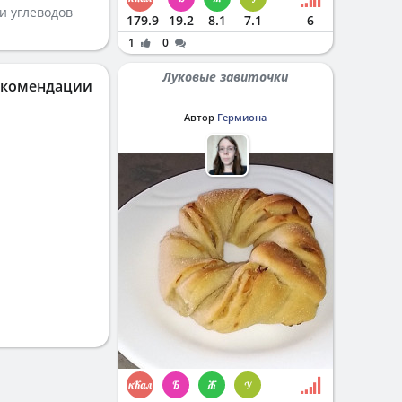
и углеводов
179.9
19.2
8.1
7.1
6
1
0
Луковые завиточки
екомендации
Автор
Гермиона