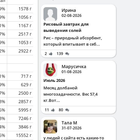
кал
.9%
1578 г
Ирина
02-08-2026
.9%
1056 г
Рисовый завтрак для
.1%
1167 г
выведения солей
.7%
2517 г
Рис – природный абсорбент,
.9%
1053 г
который впитывает в себ...
.2%
2922 г
2
139
Марусичка
01-08-2026
.1%
717 г
Июль 2026
.9%
629 г
Месяц долбаной
.7%
2500 г
многозадачности. Вес 57,4
кг.Вот...
.3%
2857 г
.6%
5995 г
11
80
.3%
7246 г
Тала М
.4%
3846 г
31-07-2026
.6%
15552 г
у людей с сайта есть какие-то