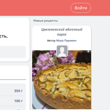
Войти
Новые рецепты
Цветаевский яблочный
пирог
сть,
Автор
Море Перемен
350 г
100 г