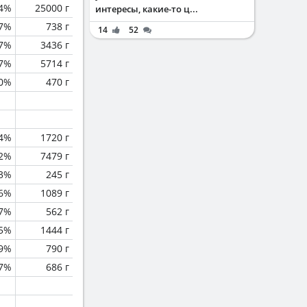
.4%
25000 г
интересы, какие-то ц...
.7%
738 г
14
52
.7%
3436 г
.7%
5714 г
0%
470 г
.4%
1720 г
.2%
7479 г
.3%
245 г
.6%
1089 г
.7%
562 г
.5%
1444 г
.9%
790 г
.7%
686 г