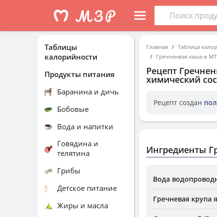
Таблицы
Главная
Таблица кало
калорийности
Гречненвая каша в МТ
Рецепт
Гречнен
Продукты питания
химический сос
Баранина и дичь
Рецепт создан
пол
Бобовые
Вода и напитки
Говядина и
Ингредиенты Гр
телятина
Грибы
Вода водопроводн
Детское питание
Гречневая крупа я
Жиры и масла