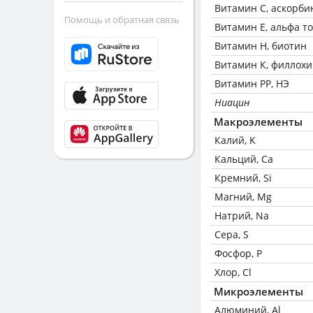
Витамин C, аскорби
Помощь и обратная связь
Витамин Е, альфа т
Витамин Н, биотин
Витамин К, филлох
Витамин РР, НЭ
Ниацин
Макроэлементы
Калий, K
Кальций, Ca
Кремний, Si
Магний, Mg
Натрий, Na
Сера, S
Фосфор, P
Хлор, Cl
Микроэлементы
Алюминий, Al