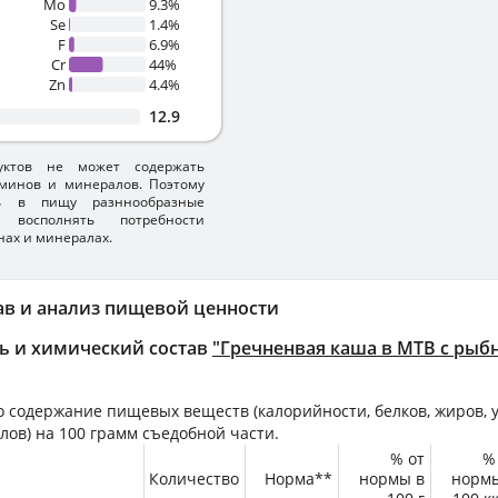
Mo
9.3%
Se
1.4%
F
6.9%
Cr
44%
Zn
4.4%
12.9
уктов не может содержать
минов и минералов. Поэтому
ть в пищу разннообразные
 восполнять потребности
нах и минералах.
ав и анализ пищевой ценности
ь и химический состав
"Гречненвая каша в МТВ с рыб
 содержание пищевых веществ (калорийности, белков, жиров, у
лов) на
100 грамм
съедобной части.
% от
%
Количество
Норма**
нормы в
норм