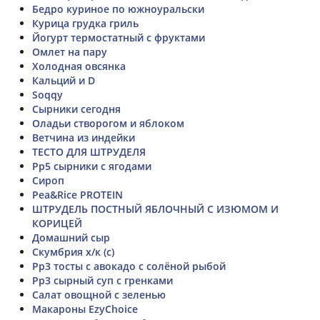
Бедро куриное по южноуральски
Курица грудка гриль
Йогурт термостатный с фруктами
Омлет на пару
Холодная овсянка
Кальций и D
Soqqy
Сырники сегодня
Оладьи створогом и яблоком
Ветчина из индейки
ТЕСТО ДЛЯ ШТРУДЕЛЯ
Рр5 сырники с ягодами
Сироп
Pea&Rice PROTEIN
ШТРУДЕЛЬ ПОСТНЫЙ ЯБЛОЧНЫЙ С ИЗЮМОМ И
КОРИЦЕЙ
Домашний сыр
Скумбрия х/к (с)
Рр3 тосты с авокадо с солёной рыбой
Рр3 сырный суп с гренками
Салат овощной с зеленью
Макароны EzyChoice