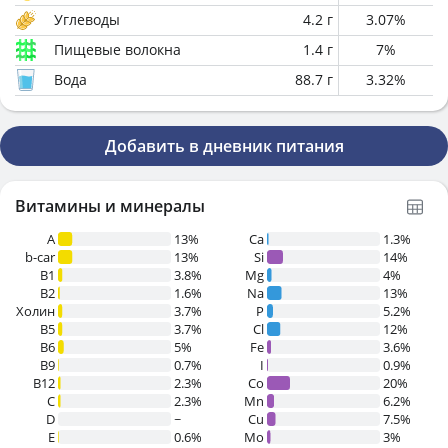
Углеводы
4.2
г
3.07
%
Пищевые волокна
1.4
г
7
%
Вода
88.7
г
3.32
%
Добавить в дневник питания
Витамины и минералы
A
13%
Ca
1.3%
b-car
13%
Si
14%
В1
3.8%
Mg
4%
B2
1.6%
Na
13%
Холин
3.7%
P
5.2%
B5
3.7%
Cl
12%
B6
5%
Fe
3.6%
B9
0.7%
I
0.9%
B12
2.3%
Co
20%
C
2.3%
Mn
6.2%
D
~
Cu
7.5%
E
0.6%
Mo
3%