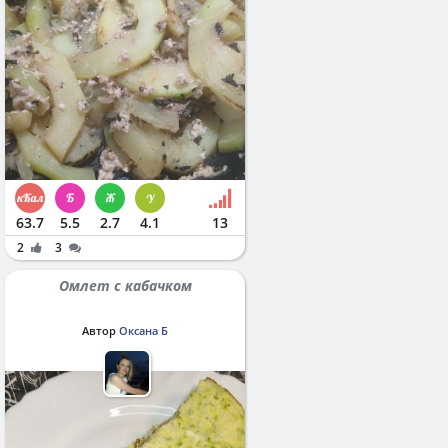
63.7
5.5
2.7
4.1
13
2
3
Омлет с кабачком
Автор
Оксана Б