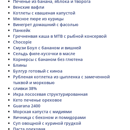
Печенье из банана, яблока и творога
Венские вафли
Котлеты с квашеная капустой
Мясное пюре из курицы
Винегрет домашний с фасолью
Панкейк
Гречненвая каша в МТВ с рыбной консервой
Chocopie
Смузи Боул с бананом и вишней
Сельдь филе-кусочки в масле
Корнерсы с бананом без глютена
Блины
Булгур готовый с киноа
Рубленая котлетка из цыпленка с замеченной
тыквой и морковью
сливки 38%
Икра лососевая структурированная
Кето печенье ореховое
Guarana 2400
Морская капуста с мидиями
Яичница с беконом и помидорами
Суп овощной с куриной грудкой
Паста ореховая