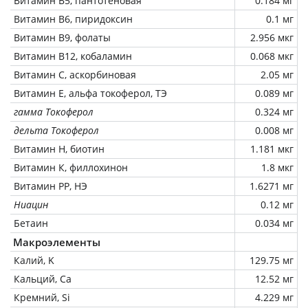
Витамин В5, пантотеновая
0.184 мг
Витамин В6, пиридоксин
0.1 мг
Витамин В9, фолаты
2.956 мкг
Витамин В12, кобаламин
0.068 мкг
Витамин C, аскорбиновая
2.05 мг
Витамин Е, альфа токоферол, ТЭ
0.089 мг
гамма Токоферол
0.324 мг
дельта Токоферол
0.008 мг
Витамин Н, биотин
1.181 мкг
Витамин К, филлохинон
1.8 мкг
Витамин РР, НЭ
1.6271 мг
Ниацин
0.12 мг
Бетаин
0.034 мг
Макроэлементы
Калий, K
129.75 мг
Кальций, Ca
12.52 мг
Кремний, Si
4.229 мг