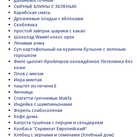
дальневосточный
СЫРНЫЕ БЛИНЫ С ЗЕЛЕНЬЮ
Карибская смесь
Дрожжевые оладьи с яблоками
Скоблянка
простой завтрак шарики с какао
Шоколад Wawel кокос орех
Ленивая ачма
Суп картофельный на курином бульоне с зеленым
горошком
Филе цыплят-бройлеров охлаждённое Петелинка без
кожи
Плов с мясом
Икра минтая
паштет из печени Е
Яичница
Спагетти гречневые Makfa
Индейка с шампиньонами
Форель слабосоленая
Кофе дома
Капуста тушёная с перцем и сельдереем
Колбаса "Сервилат Европейский"
Хлебец с зернами и семенами [Хлебный дом]