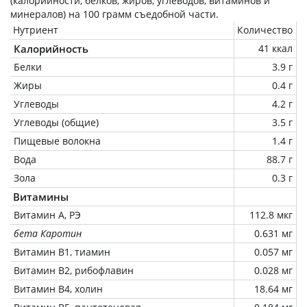
(калорийности, белков, жиров, углеводов, витаминов и
минералов) на
100 грамм
съедобной части.
Нутриент
Количество
Калорийность
41 ккал
Белки
3.9 г
Жиры
0.4 г
Углеводы
4.2 г
Углеводы (общие)
3.5 г
Пищевые волокна
1.4 г
Вода
88.7 г
Зола
0.3 г
Витамины
Витамин А, РЭ
112.8 мкг
бета Каротин
0.631 мг
Витамин В1, тиамин
0.057 мг
Витамин В2, рибофлавин
0.028 мг
Витамин В4, холин
18.64 мг