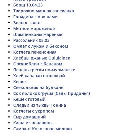
Борщ 19.04.23
Творожно манная запеканка.
Говядина с овощами
Зелень салат
Мятное мороженое
Шампиньоны жареные
Рассольник 05.03
Омлет с луком и беконом
Котлета печеночная
Хлебцы ржаные Oululainen
Овсяноблин с бананом
Печень трески по-мурмански
Хлеб караван с коюквой
Кешек
Свекольник на бульоне
Сок яблоко&груша (Сады Придонья)
Кешек готовый
Оладьи из тыквы Тонина
Котлеты с укропом
Сыр домашний
Каша из чечевицы
Самокат Кокосовое молоко