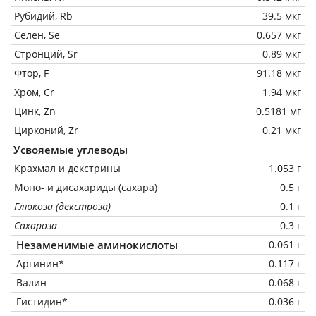
Рубидий, Rb
39.5 мкг
Селен, Se
0.657 мкг
Стронций, Sr
0.89 мкг
Фтор, F
91.18 мкг
Хром, Cr
1.94 мкг
Цинк, Zn
0.5181 мг
Цирконий, Zr
0.21 мкг
Усвояемые углеводы
Крахмал и декстрины
1.053 г
Моно- и дисахариды (сахара)
0.5 г
Глюкоза (декстроза)
0.1 г
Сахароза
0.3 г
Незаменимые аминокислоты
0.061 г
Аргинин*
0.117 г
Валин
0.068 г
Гистидин*
0.036 г