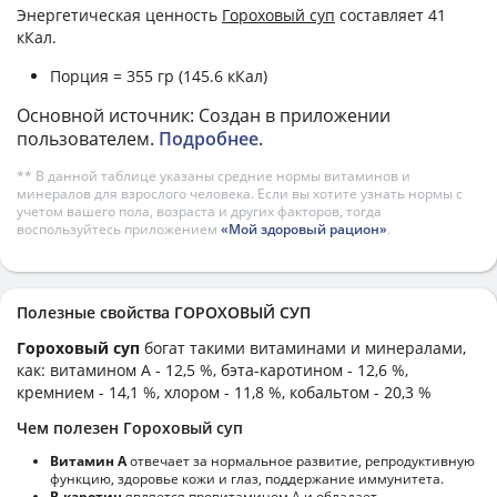
Энергетическая ценность
Гороховый суп
составляет 41
кКал.
Порция = 355 гр (145.6 кКал)
Основной источник: Создан в приложении
пользователем.
Подробнее
.
** В данной таблице указаны средние нормы витаминов и
минералов для взрослого человека. Если вы хотите узнать нормы с
учетом вашего пола, возраста и других факторов, тогда
воспользуйтесь приложением
«Мой здоровый рацион»
.
Полезные свойства ГОРОХОВЫЙ СУП
Гороховый суп
богат такими витаминами и минералами,
как: витамином А - 12,5 %, бэта-каротином - 12,6 %,
кремнием - 14,1 %, хлором - 11,8 %, кобальтом - 20,3 %
Чем полезен Гороховый суп
Витамин А
отвечает за нормальное развитие, репродуктивную
функцию, здоровье кожи и глаз, поддержание иммунитета.
В-каротин
является провитамином А и обладает