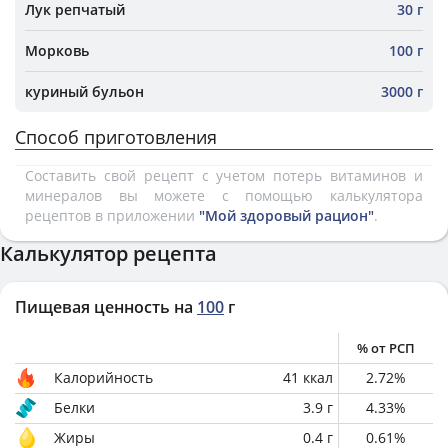
Лук репчатый
30 г
Морковь
100 г
куриный бульон
3000 г
Способ приготовления
Составить свой рецепт с учетом потерь витаминов и
минералов вы можете с помощью калькулятора
рецептов в приложении
"Мой здоровый рацион"
.
Калькулятор рецепта
Пищевая ценность на
100
г
% от РСП
Калорийность
41
ккал
2.72
%
Белки
3.9
г
4.33
%
Жиры
0.4
г
0.61
%