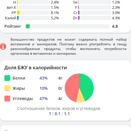
H
2.4%
Se
1.2%
вит.К
1.5%
F
2.3%
PP
8.1%
Cr
3.9%
Калий
5.2%
Zn
4.3%
Рейтинг
4.8
Большинство продуктов не может содержать полный набор
витаминов и минералов. Поэтому важно употреблять в пищу
разннообразные продукты, чтобы восполнять потребности
организма в витаминах и минералах.
Доля БЖУ в калорийности
Белки
43
%
4
г
Жиры
10
%
0
г
Углеводы
47
%
4
г
Соотношение белков, жиров и углеводов
1 : 0.1 : 1.1