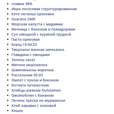
сливки 38%
Икра лососевая структурированная
Кето печенье ореховое
Guarana 2400
Морская капуста с мидиями
Яичница с беконом и помидорами
Суп овощной с куриной грудкой
Паста ореховая
Борщ 19.04.23
Творожно манная запеканка.
Говядина с овощами
Зелень салат
Мятное мороженое
Шампиньоны жареные
Рассольник 05.03
Омлет с луком и беконом
Котлета печеночная
Хлебцы ржаные Oululainen
Овсяноблин с бананом
Печень трески по-мурмански
Хлеб караван с коюквой
Кешек