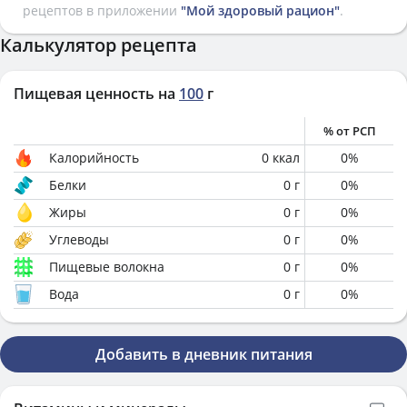
рецептов в приложении
"Мой здоровый рацион"
.
Калькулятор рецепта
Пищевая ценность на
100
г
% от РСП
Калорийность
0
ккал
0
%
Белки
0
г
0
%
Жиры
0
г
0
%
Углеводы
0
г
0
%
Пищевые волокна
0
г
0
%
Вода
0
г
0
%
Добавить в дневник питания