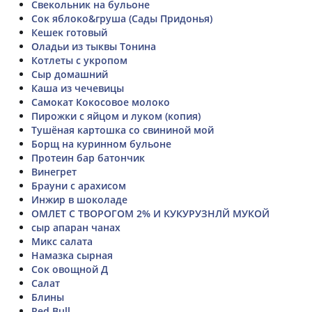
Свекольник на бульоне
Сок яблоко&груша (Сады Придонья)
Кешек готовый
Оладьи из тыквы Тонина
Котлеты с укропом
Сыр домашний
Каша из чечевицы
Самокат Кокосовое молоко
Пирожки с яйцом и луком (копия)
Тушёная картошка со свининой мой
Борщ на куринном бульоне
Протеин бар батончик
Винегрет
Брауни с арахисом
Инжир в шоколаде
ОМЛЕТ С ТВОРОГОМ 2% И КУКУРУЗНЛЙ МУКОЙ
сыр апаран чанах
Микс салата
Намазка сырная
Сок овощной Д
Салат
Блины
Red Bull