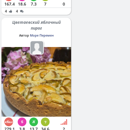
167.4
18.6
7.3
7
0
4
4
Цветаевский яблочный
пирог
Автор
Море Перемен
279.1
3.8
13.7
34.6
2