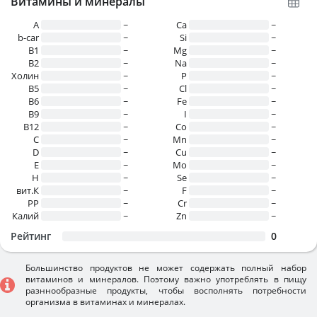
Витамины и минералы
A
~
Ca
~
b-car
~
Si
~
В1
~
Mg
~
B2
~
Na
~
Холин
~
P
~
B5
~
Cl
~
B6
~
Fe
~
B9
~
I
~
B12
~
Co
~
C
~
Mn
~
D
~
Cu
~
E
~
Mo
~
H
~
Se
~
вит.К
~
F
~
PP
~
Cr
~
Калий
~
Zn
~
Рейтинг
0
Большинство продуктов не может содержать полный набор
витаминов и минералов. Поэтому важно употреблять в пищу
разннообразные продукты, чтобы восполнять потребности
организма в витаминах и минералах.