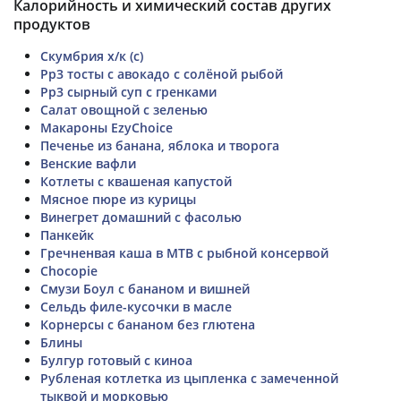
Калорийность и химический состав других
продуктов
Скумбрия х/к (с)
Рр3 тосты с авокадо с солёной рыбой
Рр3 сырный суп с гренками
Салат овощной с зеленью
Макароны EzyChoice
Печенье из банана, яблока и творога
Венские вафли
Котлеты с квашеная капустой
Мясное пюре из курицы
Винегрет домашний с фасолью
Панкейк
Гречненвая каша в МТВ с рыбной консервой
Chocopie
Смузи Боул с бананом и вишней
Сельдь филе-кусочки в масле
Корнерсы с бананом без глютена
Блины
Булгур готовый с киноа
Рубленая котлетка из цыпленка с замеченной
тыквой и морковью