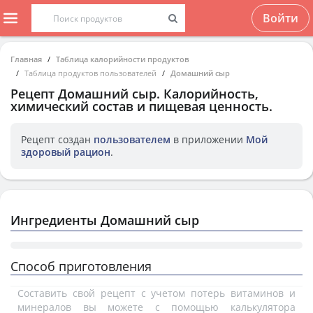
Войти
Главная
Таблица калорийности продуктов
Таблица продуктов пользователей
Домашний сыр
Рецепт
Домашний сыр
. Калорийность,
химический состав и пищевая ценность.
Рецепт создан
пользователем
в приложении
Мой
здоровый рацион
.
Ингредиенты Домашний сыр
Способ приготовления
Составить свой рецепт с учетом потерь витаминов и
минералов вы можете с помощью калькулятора