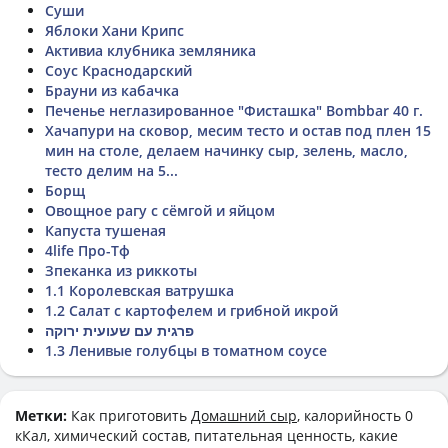
Суши
Яблоки Хани Крипс
Активиа клубника земляника
Соус Краснодарский
Брауни из кабачка
Печенье неглазированное "Фисташка" Bombbar 40 г.
Хачапури на сковор, месим тесто и остав под плен 15
мин на столе, делаем начинку сыр, зелень, масло,
тесто делим на 5...
Борщ
Овощное рагу с сёмгой и яйцом
Капуста тушеная
4life Про-Тф
Зпеканка из риккоты
1.1 Королевская ватрушка
1.2 Салат с картофелем и грибной икрой
פרגית עם שעועית ירוקה
1.3 Ленивые голубцы в томатном соусе
Метки:
Как приготовить
Домашний сыр
, калорийность 0
кКал, химический состав, питательная ценность, какие