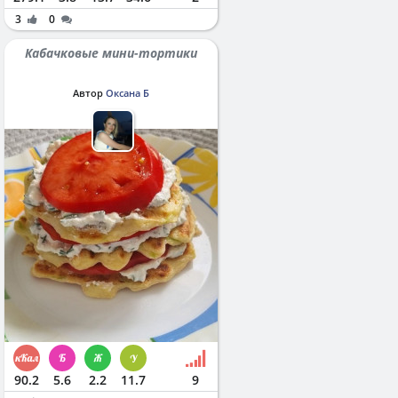
3
0
Кабачковые мини-тортики
Автор
Оксана Б
90.2
5.6
2.2
11.7
9