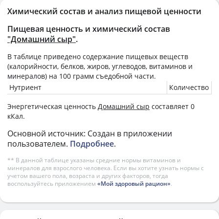
Химический состав и анализ пищевой ценности
Пищевая ценность и химический состав
"Домашний сыр"
.
В таблице приведено содержание пищевых веществ
(калорийности, белков, жиров, углеводов, витаминов и
минералов) на
100 грамм
съедобной части.
Нутриент
Количество
Энергетическая ценность
Домашний сыр
составляет 0
кКал.
Основной источник: Создан в приложении
пользователем.
Подробнее
.
** В данной таблице указаны средние нормы витаминов и
минералов для взрослого человека. Если вы хотите узнать нормы с
учетом вашего пола, возраста и других факторов, тогда
воспользуйтесь приложением
«Мой здоровый рацион»
.