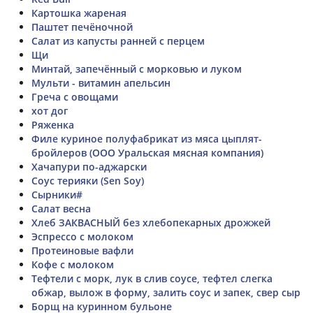
Картошка жареная
Паштет печёночной
Салат из капусты ранней с перцем
Щи
Минтай, запечённый с морковью и луком
Мульти - витамин апельсин
Греча с овощами
хот дог
Ряженка
Филе куриное полуфабрикат из мяса цыплят-
бройлеров (ООО Уральская мясная компания)
Хачапури по-аджарски
Соус терияки (Sen Soy)
Сырники#
Салат весна
Хлеб ЗАКВАСНЫЙ без хлебопекарных дрожжей
Эспрессо с молоком
Протеиновые вафли
Кофе с молоком
Тефтели с морк, лук в слив соусе, тефтел слегка
обжар, вылож в форму, залить соус и запек, свер сыр
Борщ на куринном бульоне