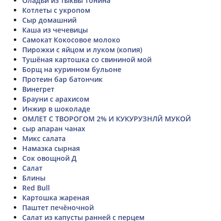
Оладьи из тыквы Тонина
Котлеты с укропом
Сыр домашний
Каша из чечевицы
Самокат Кокосовое молоко
Пирожки с яйцом и луком (копия)
Тушёная картошка со свининой мой
Борщ на куринном бульоне
Протеин бар батончик
Винегрет
Брауни с арахисом
Инжир в шоколаде
ОМЛЕТ С ТВОРОГОМ 2% И КУКУРУЗНЛЙ МУКОЙ
сыр апаран чанах
Микс салата
Намазка сырная
Сок овощной Д
Салат
Блины
Red Bull
Картошка жареная
Паштет печёночной
Салат из капусты ранней с перцем