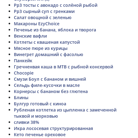
Рр3 тосты с авокадо с солёной рыбой
Рр3 сырный суп с гренками
Салат овощной с зеленью
Макароны EzyChoice
Печенье из банана, яблока и творога
Венские вафли
Котлеты с квашеная капустой
Мясное пюре из курицы
Винегрет домашний с фасолью
Панкейк
Гречненвая каша в МТВ с рыбной консервой
Chocopie
Смузи Боул с бананом и вишней
Сельдь филе-кусочки в масле
Корнерсы с бананом без глютена
Блины
Булгур готовый с киноа
Рубленая котлетка из цыпленка с замеченной
тыквой и морковью
сливки 38%
Икра лососевая структурированная
Кето печенье ореховое