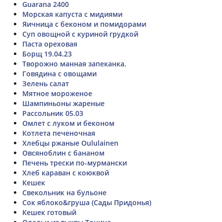
Guarana 2400
Морская капуста с мидиями
Яичница с беконом и помидорами
Суп овощной с куриной грудкой
Паста ореховая
Борщ 19.04.23
Творожно манная запеканка.
Говядина с овощами
Зелень салат
Мятное мороженое
Шампиньоны жареные
Рассольник 05.03
Омлет с луком и беконом
Котлета печеночная
Хлебцы ржаные Oululainen
Овсяноблин с бананом
Печень трески по-мурмански
Хлеб караван с коюквой
Кешек
Свекольник на бульоне
Сок яблоко&груша (Сады Придонья)
Кешек готовый