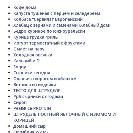
Кофе дома
Капуста тушёная с перцем и сельдереем
Колбаса "Сервилат Европейский"
Хлебец с зернами и семенами [Хлебный дом]
Бедро куриное по южноуральски
Курица грудка гриль
Йогурт термостатный с фруктами
Омлет на пару
Холодная овсянка
Кальций и D
Soqqy
Сырники сегодня
Оладьи створогом и яблоком
Ветчина из индейки
ТЕСТО ДЛЯ ШТРУДЕЛЯ
Рр5 сырники с ягодами
Сироп
Pea&Rice PROTEIN
ШТРУДЕЛЬ ПОСТНЫЙ ЯБЛОЧНЫЙ С ИЗЮМОМ И
КОРИЦЕЙ
Домашний сыр
Скумбрия х/к (с)