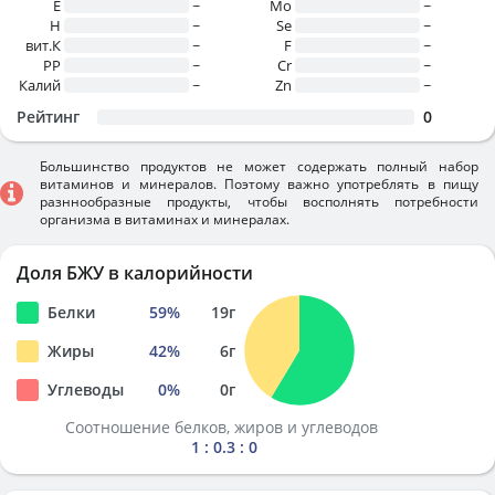
E
~
Mo
~
H
~
Se
~
вит.К
~
F
~
PP
~
Cr
~
Калий
~
Zn
~
Рейтинг
0
Большинство продуктов не может содержать полный набор
витаминов и минералов. Поэтому важно употреблять в пищу
разннообразные продукты, чтобы восполнять потребности
организма в витаминах и минералах.
Доля БЖУ в калорийности
Белки
59
%
19
г
Жиры
42
%
6
г
Углеводы
0
%
0
г
Соотношение белков, жиров и углеводов
1 : 0.3 : 0