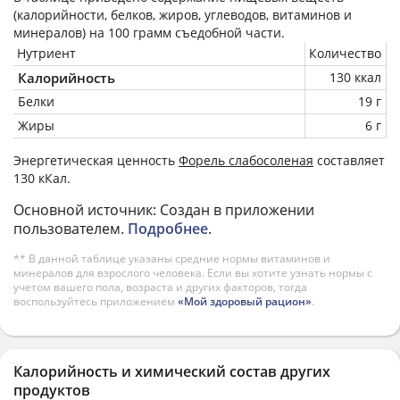
(калорийности, белков, жиров, углеводов, витаминов и
минералов) на
100 грамм
съедобной части.
Нутриент
Количество
Калорийность
130 ккал
Белки
19 г
Жиры
6 г
Энергетическая ценность
Форель слабосоленая
составляет
130 кКал.
Основной источник: Создан в приложении
пользователем.
Подробнее
.
** В данной таблице указаны средние нормы витаминов и
минералов для взрослого человека. Если вы хотите узнать нормы с
учетом вашего пола, возраста и других факторов, тогда
воспользуйтесь приложением
«Мой здоровый рацион»
.
Калорийность и химический состав других
продуктов