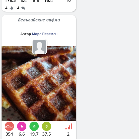
178.3
8.4
8.8
16.4
10
4
4
Бельгийские вафли
Автор
Море Перемен
354
6.6
19.7
37.5
2