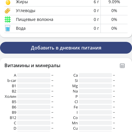
Жиры
6
г
9.09
%
Углеводы
0
г
0
%
Пищевые волокна
0
г
0
%
Вода
0
г
0
%
Добавить в дневник питания
Витамины и минералы
A
~
Ca
~
b-car
~
Si
~
В1
~
Mg
~
B2
~
Na
~
Холин
~
P
~
B5
~
Cl
~
B6
~
Fe
~
B9
~
I
~
B12
~
Co
~
C
~
Mn
~
D
~
Cu
~