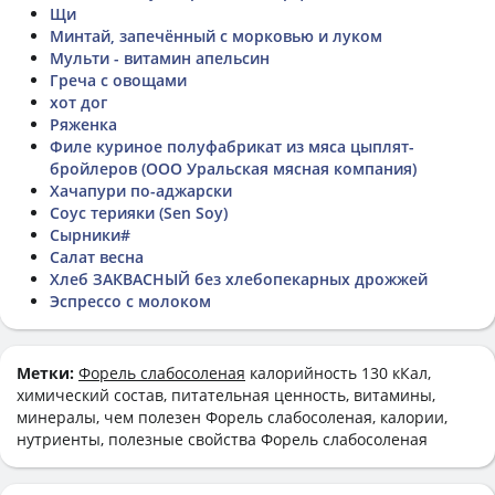
Щи
Минтай, запечённый с морковью и луком
Мульти - витамин апельсин
Греча с овощами
хот дог
Ряженка
Филе куриное полуфабрикат из мяса цыплят-
бройлеров (ООО Уральская мясная компания)
Хачапури по-аджарски
Соус терияки (Sen Soy)
Сырники#
Салат весна
Хлеб ЗАКВАСНЫЙ без хлебопекарных дрожжей
Эспрессо с молоком
Метки:
Форель слабосоленая
калорийность 130 кКал,
химический состав, питательная ценность, витамины,
минералы, чем полезен Форель слабосоленая, калории,
нутриенты, полезные свойства Форель слабосоленая