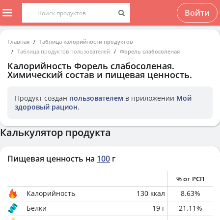
Войти
Главная
Таблица калорийности продуктов
Таблица продуктов пользователей
Форель слабосоленая
Калорийность
Форель слабосоленая
.
Химический состав и пищевая ценность.
Продукт создан
пользователем
в приложении
Мой
здоровый рацион
.
Калькулятор продукта
Пищевая ценность на
100
г
% от РСП
Калорийность
130
ккал
8.63
%
Белки
19
г
21.11
%