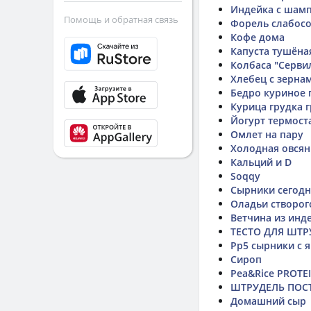
Индейка с шам
Помощь и обратная связь
Форель слабос
Кофе дома
Капуста тушёна
Колбаса "Серви
Хлебец с зерна
Бедро куриное
Курица грудка 
Йогурт термост
Омлет на пару
Холодная овсян
Кальций и D
Soqqy
Сырники сегодн
Оладьи створог
Ветчина из инд
ТЕСТО ДЛЯ ШТР
Рр5 сырники с 
Сироп
Pea&Rice PROTE
ШТРУДЕЛЬ ПОС
Домашний сыр