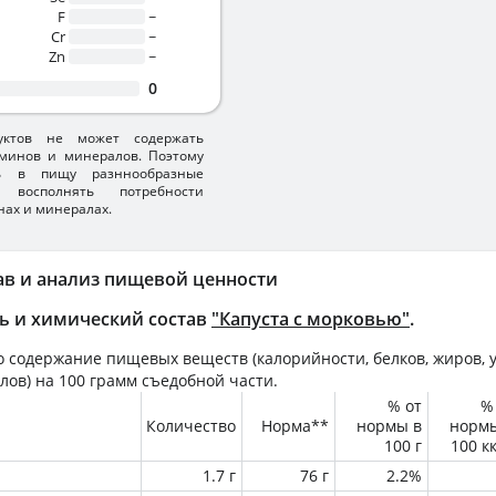
F
~
Cr
~
Zn
~
0
уктов не может содержать
минов и минералов. Поэтому
ть в пищу разннообразные
 восполнять потребности
нах и минералах.
ав и анализ пищевой ценности
ь и химический состав
"Капуста с морковью"
.
 содержание пищевых веществ (калорийности, белков, жиров, у
лов) на
100 грамм
съедобной части.
% от
%
Количество
Норма**
нормы в
норм
100 г
100 к
1.7 г
76 г
2.2%