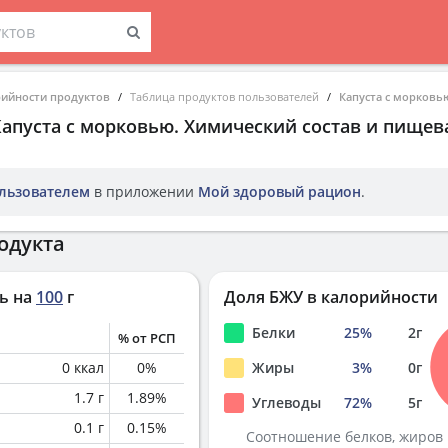
рийности продуктов
Таблица продуктов пользователей
Капуста с морковь
Капуста с морковью
. Химический состав и пищев
льзователем
в приложении
Мой здоровый рацион
.
одукта
ь на
100
г
Доля БЖУ в калорийности
Белки
25
%
2
г
% от РСП
0
ккал
0
%
Жиры
3
%
0
г
1.7
г
1.89
%
Углеводы
72
%
5
г
0.1
г
0.15
%
Соотношение белков, жиров 