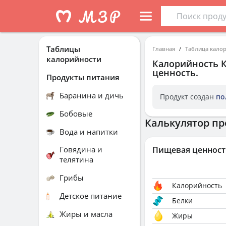
Таблицы
Главная
Таблица кало
калорийности
Калорийность
ценность.
Продукты питания
Баранина и дичь
Продукт создан
по
Бобовые
Калькулятор пр
Вода и напитки
Говядина и
Пищевая ценност
телятина
Грибы
Калорийность
Детское питание
Белки
Жиры и масла
Жиры