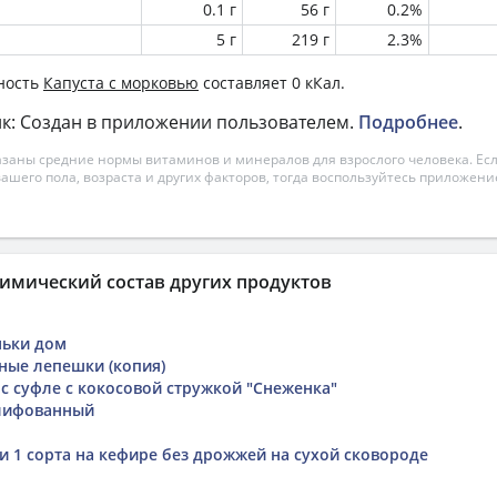
0.1 г
56 г
0.2%
5 г
219 г
2.3%
ность
Капуста с морковью
составляет 0 кКал.
к: Создан в приложении пользователем.
Подробнее
.
азаны средние нормы витаминов и минералов для взрослого человека. Есл
вашего пола, возраста и других факторов, тогда воспользуйтесь приложен
имический состав других продуктов
ньки дом
ые лепешки (копия)
 с суфле с кокосовой стружкой "Снеженка"
лифованный
и 1 сорта на кефире без дрожжей на сухой сковороде