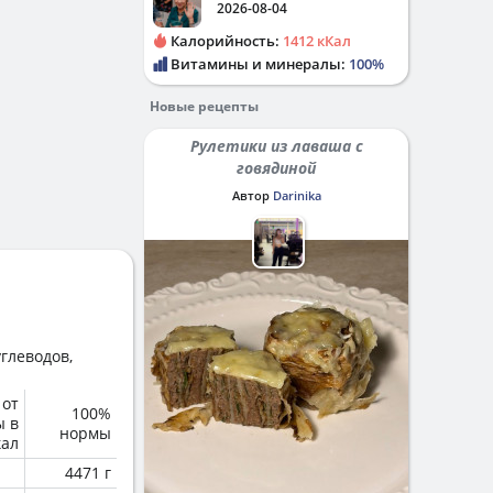
2026-08-04
Калорийность:
1412 кКал
Витамины и минералы:
100%
Новые рецепты
Рулетики из лаваша с
говядиной
Автор
Darinika
глеводов,
 от
100%
ы в
нормы
кал
4471 г