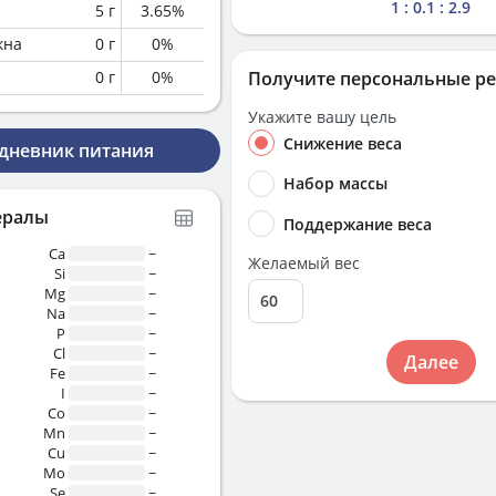
1 : 0.1 : 2.9
5
г
3.65
%
кна
0
г
0
%
0
г
0
%
Получите персональные р
Укажите вашу цель
Снижение веса
 дневник питания
Набор массы
ералы
Поддержание веса
Ca
~
Желаемый вес
Si
~
Mg
~
Na
~
P
~
Cl
~
Далее
Fe
~
I
~
Co
~
Mn
~
Cu
~
Mo
~
Se
~