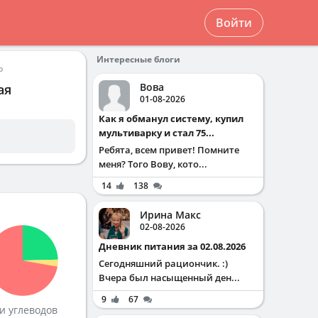
Войти
Интересные блоги
ю
Вова
ая
01-08-2026
Как я обманул систему, купил
мультиварку и стал 75...
Ребята, всем привет! Помните
меня? Того Вову, кото...
14
138
Ирина Макс
02-08-2026
Дневник питания за 02.08.2026
Сегодняшний рациончик. :)
Вчера был насыщенный ден...
9
67
и углеводов