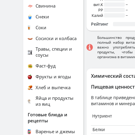
вит.К
~
Свинина
PP
~
Калий
~
Снеки
Рейтинг
Соки
Большинство прод
Сосиски и колбаса
полный набор вита
важно употребля
Травы, специи и
продукты, чтобы
соусы
организма в витами
Фаст-фуд
Химический сост
Фрукты и ягоды
Пищевая ценност
Хлеб и выпечка
В таблице приведено
Яйца и продукты
витаминов и минера
из яиц
Готовые блюда и
Нутриент
рецепты
Белки
Варенье и джемы