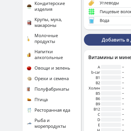
Углеводы
Кондитерские
изделия
Пищевые воло
Крупы, мука,
Вода
макароны
Молочные
Добавить в
продукты
Напитки
Витамины и мин
алкогольные
A
~
Овощи и зелень
b-car
~
В1
~
Орехи и семена
B2
~
Холин
~
Полуфабрикаты
B5
~
B6
~
Птица
B9
~
B12
~
Ресторанная еда
C
~
D
~
Рыба и
E
~
морепродукты
H
~