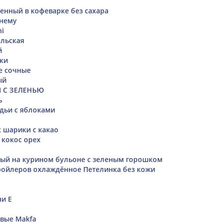
енный в кофеварке без сахара
ннему
ni
льская
й
тки
е сочные
ый
 С ЗЕЛЕНЬЮ
ь
дьи с яблоками
к шарики с какао
кокос орех
ый на курином бульоне с зеленым горошком
ойлеров охлаждённое Петелинка без кожи
ни Е
евые Makfa