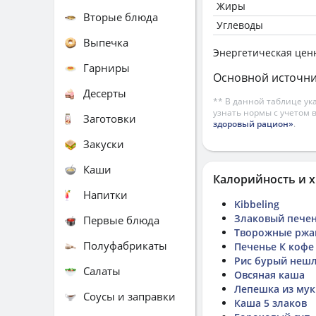
Жиры
Вторые блюда
Углеводы
Выпечка
Энергетическая цен
Гарниры
Основной источни
Десерты
** В данной таблице ук
узнать нормы с учетом 
Заготовки
здоровый рацион»
.
Закуски
Каши
Калорийность и х
Напитки
Kibbeling
Злаковый пече
Первые блюда
Творожные ржан
Полуфабрикаты
Печенье К кофе
Рис бурый неш
Салаты
Овсяная каша
Лепешка из мук
Соусы и заправки
Каша 5 злаков