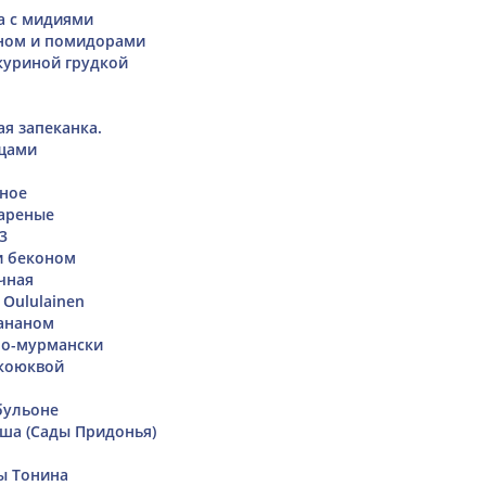
а с мидиями
оном и помидорами
куриной грудкой
я запеканка.
ощами
ное
ареные
3
и беконом
чная
Oululainen
бананом
по-мурмански
 коюквой
бульоне
ша (Сады Придонья)
ы Тонина