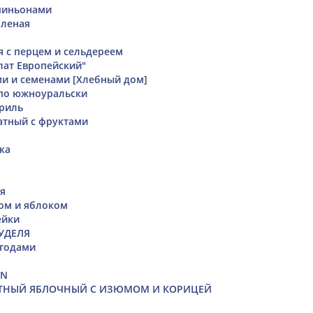
пиньонами
оленая
я с перцем и сельдереем
лат Европейский"
ми и семенами [Хлебный дом]
 по южноуральски
гриль
атный с фруктами
ка
я
ом и яблоком
ейки
УДЕЛЯ
ягодами
IN
ТНЫЙ ЯБЛОЧНЫЙ С ИЗЮМОМ И КОРИЦЕЙ