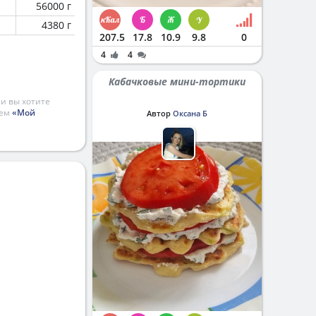
56000 г
4380 г
207.5
17.8
10.9
9.8
0
4
4
Кабачковые мини-тортики
и вы хотите
ием
«Мой
Автор
Оксана Б