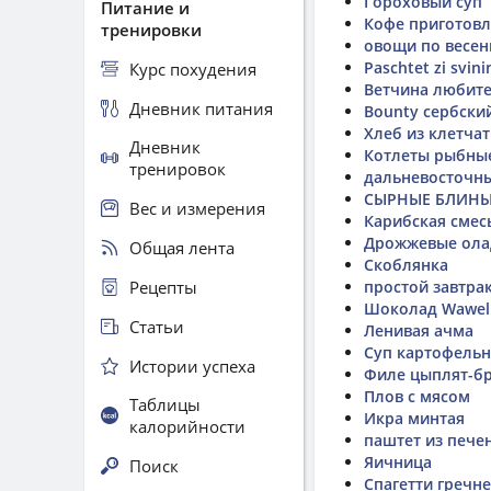
Гороховый суп
Питание и
Кофе приготовл
тренировки
овощи по весе
Paschtet zi svini
Курс похудения
Ветчина любите
Дневник питания
Bounty сербски
Хлеб из клетча
Дневник
Котлеты рыбны
тренировок
дальневосточн
СЫРНЫЕ БЛИНЫ
Вес и измерения
Карибская смес
Дрожжевые ола
Общая лента
Скоблянка
Рецепты
простой завтра
Шоколад Wawel 
Статьи
Ленивая ачма
Суп картофельн
Истории успеха
Филе цыплят-бр
Плов с мясом
Таблицы
Икра минтая
калорийности
паштет из пече
Яичница
Поиск
Спагетти гречн