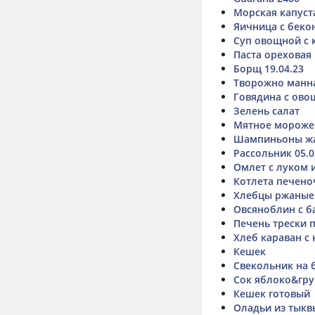
Морская капуст
Яичница с бек
Суп овощной с 
Паста ореховая
Борщ 19.04.23
Творожно манна
Говядина с ов
Зелень салат
Мятное мороже
Шампиньоны ж
Рассольник 05.0
Омлет с луком 
Котлета печено
Хлебцы ржаные 
Овсяноблин с 
Печень трески 
Хлеб караван с
Кешек
Свекольник на 
Сок яблоко&гру
Кешек готовый
Оладьи из тыкв