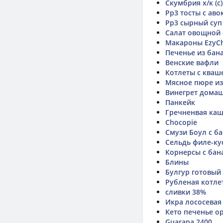
Скумбрия х/к (с)
Рр3 тосты с ав
Рр3 сырный суп
Салат овощной 
Макароны EzyCh
Печенье из бана
Венские вафли
Котлеты с кваш
Мясное пюре из
Винегрет дома
Панкейк
Гречненвая каш
Chocopie
Смузи Боул с б
Сельдь филе-ку
Корнерсы с бан
Блины
Булгур готовый 
Рубленая котле
сливки 38%
Икра лососевая
Кето печенье о
Guarana 2400