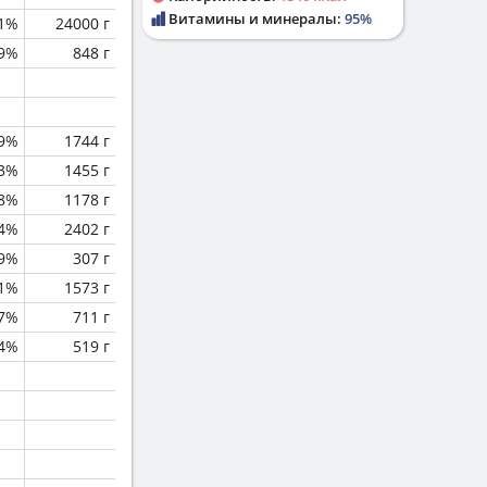
Витамины и минералы:
95%
.1%
24000 г
.9%
848 г
.9%
1744 г
.3%
1455 г
.8%
1178 г
.4%
2402 г
.9%
307 г
.1%
1573 г
.7%
711 г
.4%
519 г