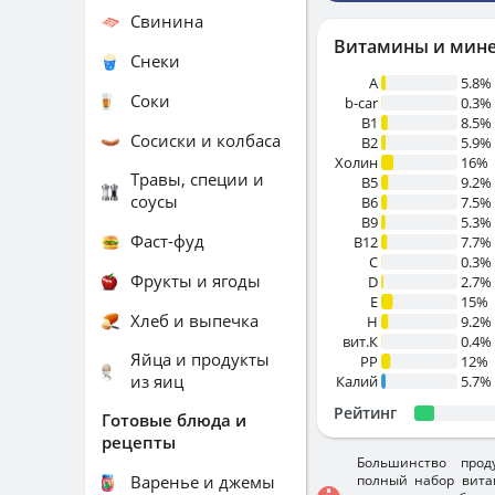
Свинина
Витамины и мин
Снеки
A
5.8%
Соки
b-car
0.3%
В1
8.5%
Сосиски и колбаса
B2
5.9%
Холин
16%
Травы, специи и
B5
9.2%
соусы
B6
7.5%
B9
5.3%
Фаст-фуд
B12
7.7%
C
0.3%
Фрукты и ягоды
D
2.7%
E
15%
Хлеб и выпечка
H
9.2%
вит.К
0.4%
Яйца и продукты
PP
12%
из яиц
Калий
5.7%
Рейтинг
Готовые блюда и
рецепты
Большинство прод
Варенье и джемы
полный набор вита