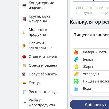
Кондитерские
изделия
Составить свой 
калькулятора реце
Крупы, мука,
макароны
Калькулятор ре
Молочные
продукты
Пищевая ценност
Напитки
алкогольные
Калорийность
Овощи и зелень
Белки
Орехи и семена
Жиры
Полуфабрикаты
Углеводы
Пищевые воло
Птица
Вода
Ресторанная еда
Рыба и
Добавить в
морепродукты