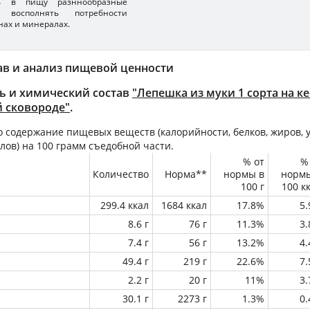
ть в пищу разннообразные
 восполнять потребности
нах и минералах.
ав и анализ пищевой ценности
ь и химический состав
"Лепешка из муки 1 сорта на к
й сковороде"
.
 содержание пищевых веществ (калорийности, белков, жиров, у
лов) на
100 грамм
съедобной части.
% от
%
Количество
Норма**
нормы в
норм
100 г
100 к
299.4 ккал
1684 ккал
17.8%
5
8.6 г
76 г
11.3%
3
7.4 г
56 г
13.2%
4
49.4 г
219 г
22.6%
7
2.2 г
20 г
11%
3
30.1 г
2273 г
1.3%
0