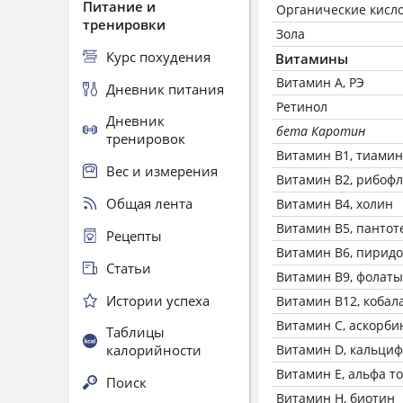
Питание и
Органические кисл
тренировки
Зола
Курс похудения
Витамины
Витамин А, РЭ
Дневник питания
Ретинол
Дневник
бета Каротин
тренировок
Витамин В1, тиамин
Вес и измерения
Витамин В2, рибоф
Общая лента
Витамин В4, холин
Витамин В5, пантот
Рецепты
Витамин В6, пирид
Статьи
Витамин В9, фолаты
Истории успеха
Витамин В12, кобал
Витамин C, аскорби
Таблицы
калорийности
Витамин D, кальци
Витамин Е, альфа т
Поиск
Витамин Н, биотин