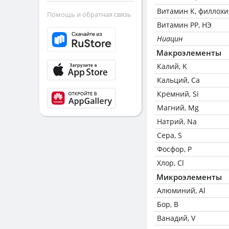
Витамин К, филлох
Помощь и обратная связь
Витамин РР, НЭ
Ниацин
Макроэлементы
Калий, K
Кальций, Ca
Кремний, Si
Магний, Mg
Натрий, Na
Сера, S
Фосфор, P
Хлор, Cl
Микроэлементы
Алюминий, Al
Бор, B
Ванадий, V