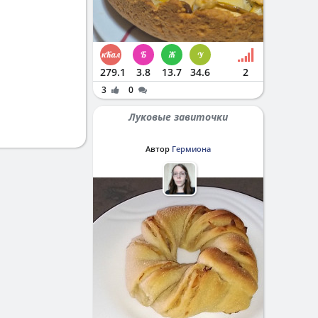
279.1
3.8
13.7
34.6
2
3
0
Луковые завиточки
Автор
Гермиона