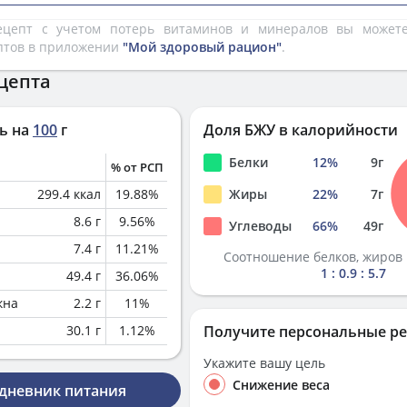
рецепт с учетом потерь витаминов и минералов вы може
птов в приложении
"Мой здоровый рацион"
.
цепта
ь на
100
г
Доля БЖУ в калорийности
Белки
12
%
9
г
% от РСП
299.4
ккал
19.88
%
Жиры
22
%
7
г
8.6
г
9.56
%
Углеводы
66
%
49
г
7.4
г
11.21
%
Соотношение белков, жиров 
1 : 0.9 : 5.7
49.4
г
36.06
%
кна
2.2
г
11
%
30.1
г
1.12
%
Получите персональные р
Укажите вашу цель
Снижение веса
 дневник питания