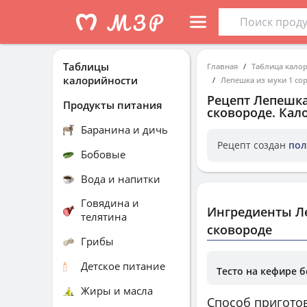
Таблицы
Главная
Таблица кало
калорийности
Лепешка из муки 1 со
Рецепт
Лепешка
Продукты питания
сковороде
. Кал
Баранина и дичь
Рецепт создан
пол
Бобовые
Вода и напитки
Говядина и
Ингредиенты Ле
телятина
сковороде
Грибы
Детское питание
Тесто на кефире 
Жиры и масла
Способ пригото