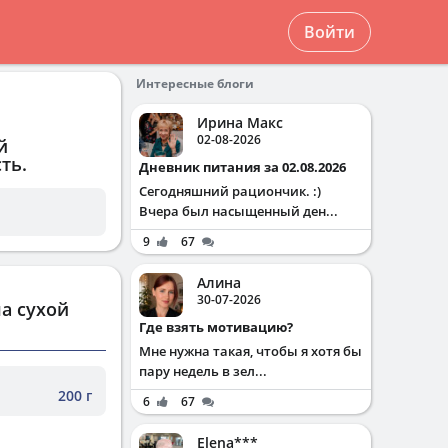
Войти
Интересные блоги
Ирина Макс
02-08-2026
й
ть.
Дневник питания за 02.08.2026
Сегодняшний рациончик. :)
Вчера был насыщенный ден...
9
67
Алина
30-07-2026
а сухой
Где взять мотивацию?
Мне нужна такая, чтобы я хотя бы
пару недель в зел...
200 г
6
67
Elena***