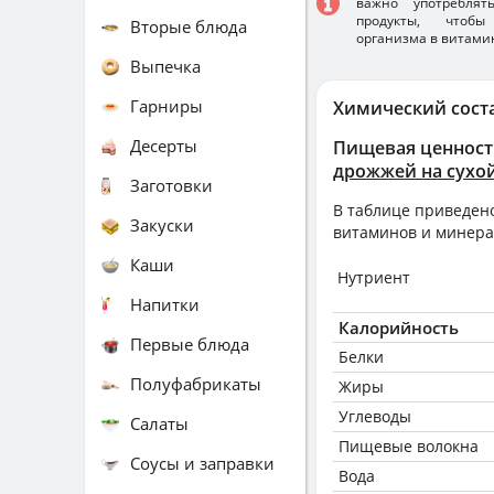
важно употребля
продукты, чтобы
Вторые блюда
организма в витами
Выпечка
Гарниры
Химический сост
Десерты
Пищевая ценност
дрожжей на сухо
Заготовки
В таблице приведено
Закуски
витаминов и минера
Каши
Нутриент
Напитки
Калорийность
Первые блюда
Белки
Полуфабрикаты
Жиры
Углеводы
Салаты
Пищевые волокна
Соусы и заправки
Вода