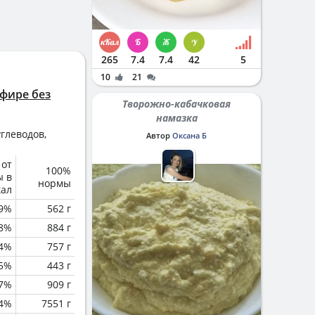
265
7.4
7.4
42
5
10
21
ефире без
Творожно-кабачковая
намазка
глеводов,
Автор
Оксана Б
 от
100%
ы в
нормы
кал
.9%
562 г
.8%
884 г
.4%
757 г
.5%
443 г
.7%
909 г
.4%
7551 г