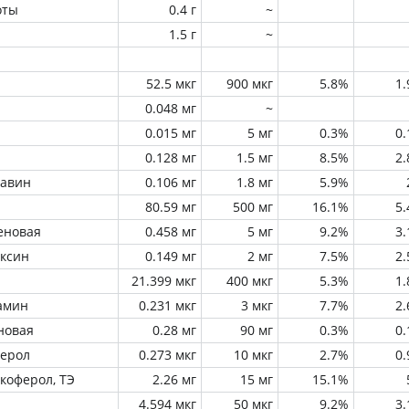
оты
0.4 г
~
1.5 г
~
52.5 мкг
900 мкг
5.8%
1
0.048 мг
~
0.015 мг
5 мг
0.3%
0
0.128 мг
1.5 мг
8.5%
2
лавин
0.106 мг
1.8 мг
5.9%
80.59 мг
500 мг
16.1%
5
еновая
0.458 мг
5 мг
9.2%
3
оксин
0.149 мг
2 мг
7.5%
2
21.399 мкг
400 мкг
5.3%
1
амин
0.231 мкг
3 мкг
7.7%
2
новая
0.28 мг
90 мг
0.3%
0
ферол
0.273 мкг
10 мкг
2.7%
0
окоферол, ТЭ
2.26 мг
15 мг
15.1%
4.594 мкг
50 мкг
9.2%
3