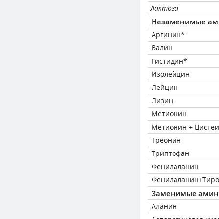
Лактоза
Незаменимые ам
Аргинин*
Валин
Гистидин*
Изолейцин
Лейцин
Лизин
Метионин
Метионин + Цисте
Треонин
Триптофан
Фенилаланин
Фенилаланин+Тиро
Заменимые амин
Аланин