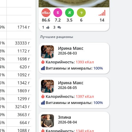
86.6
7.2
3.5
6
14
.9%
1714 г
1
3
Лучшие рационы
.1%
33333 г
Ирина Макс
.8%
1172 г
2026-08-03
2%
1698 г
Калорийность:
1393 кКал
.4%
620 г
Витамины и минералы:
100%
.1%
1092 г
.5%
1342 г
Ирина Макс
2026-08-05
.8%
1869 г
Калорийность:
1397 кКал
.6%
1299 г
Витамины и минералы:
100%
.1%
32143 г
.9%
3663 г
Элина
5%
664 г
2026-08-04
.1%
1088 г
Калорийность:
1340 кКал