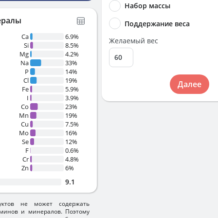
Набор массы
ералы
Поддержание веса
Ca
6.9%
Желаемый вес
Si
8.5%
Mg
4.2%
Na
33%
P
14%
Cl
19%
Далее
Fe
5.9%
I
3.9%
Co
23%
Mn
19%
Cu
7.5%
Mo
16%
Se
12%
F
0.6%
Cr
4.8%
Zn
6%
9.1
уктов не может содержать
минов и минералов. Поэтому