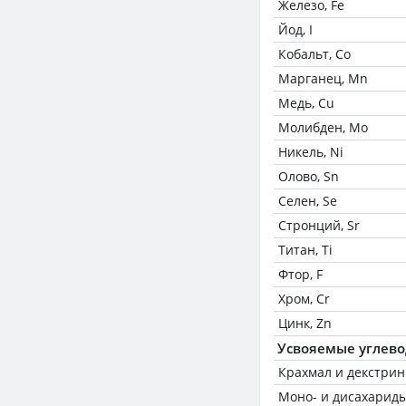
Железо, Fe
Йод, I
Кобальт, Co
Марганец, Mn
Медь, Cu
Молибден, Mo
Никель, Ni
Олово, Sn
Селен, Se
Стронций, Sr
Титан, Ti
Фтор, F
Хром, Cr
Цинк, Zn
Усвояемые углев
Крахмал и декстри
Моно- и дисахариды