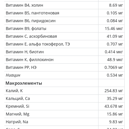
Витамин В4, холин
8.69 мг
Витамин В5, пантотеновая
0.105 мг
Витамин В6, пиридоксин
0.084 мг
Витамин В9, фолаты
15.46 мкг
Витамин C, аскорбиновая
41.09 мг
Витамин Е, альфа токоферол, ТЭ
0.707 мг
Витамин Н, биотин
0.414 мкг
Витамин К, филлохинон
48.9 мкг
Витамин РР, НЭ
0.7069 мг
Ниацин
0.534 мг
Макроэлементы
Калий, K
254.83 мг
Кальций, Ca
35.29 мг
Кремний, Si
43.678 мг
Магний, Mg
15.86 мг
Натрий, Na
9.83 мг