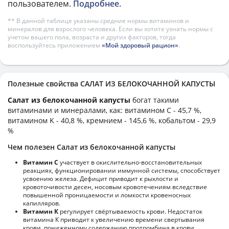
пользователем.
Подробнее
.
** В данной таблице указаны средние нормы витаминов и
минералов для взрослого человека. Если вы хотите узнать нормы с
учетом вашего пола, возраста и других факторов, тогда
воспользуйтесь приложением
«Мой здоровый рацион»
.
Полезные свойства САЛАТ ИЗ БЕЛОКОЧАННОЙ КАПУСТЫ
Салат из белокочанной капусты
богат такими
витаминами и минералами, как: витамином C - 45,7 %,
витамином K - 40,8 %, кремнием - 145,6 %, кобальтом - 29,9
%
Чем полезен Салат из белокочанной капусты
Витамин С
участвует в окислительно-восстановительных
реакциях, функционировании иммунной системы, способствует
усвоению железа. Дефицит приводит к рыхлости и
кровоточивости десен, носовым кровотечениям вследствие
повышенной проницаемости и ломкости кровеносных
капилляров.
Витамин К
регулирует свёртываемость крови. Недостаток
витамина К приводит к увеличению времени свертывания
крови, пониженному содержанию протромбина в крови.