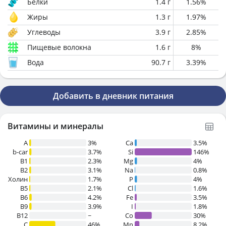
Белки
1.4
г
1.56
%
Жиры
1.3
г
1.97
%
Углеводы
3.9
г
2.85
%
Пищевые волокна
1.6
г
8
%
Вода
90.7
г
3.39
%
Добавить в дневник питания
Витамины и минералы
A
3%
Ca
3.5%
b-car
3.7%
Si
146%
В1
2.3%
Mg
4%
B2
3.1%
Na
0.8%
Холин
1.7%
P
4%
B5
2.1%
Cl
1.6%
B6
4.2%
Fe
3.5%
B9
3.9%
I
1.8%
B12
~
Co
30%
C
46%
Mn
8.2%