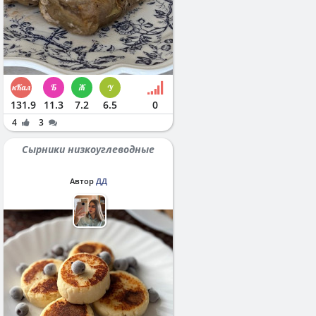
131.9
11.3
7.2
6.5
0
4
3
Сырники низкоуглеводные
Автор
ДД