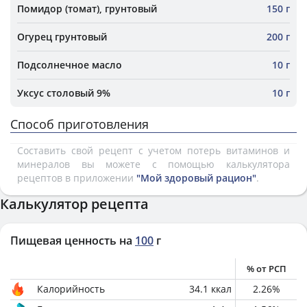
Помидор (томат), грунтовый
150 г
Огурец грунтовый
200 г
Подсолнечное масло
10 г
Уксус столовый 9%
10 г
Способ приготовления
Составить свой рецепт с учетом потерь витаминов и
минералов вы можете с помощью калькулятора
рецептов в приложении
"Мой здоровый рацион"
.
Калькулятор рецепта
Пищевая ценность на
100
г
% от РСП
Калорийность
34.1
ккал
2.26
%