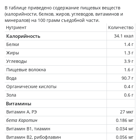
В таблице приведено содержание пищевых веществ
(калорийности, белков, жиров, углеводов, витаминов и
минералов) на
100 грамм
съедобной части.
Нутриент
Количество
Калорийность
34.1 ккал
Белки
1.4 г
Жиры
1.3 г
Углеводы
3.9 г
Пищевые волокна
1.6 г
Вода
90.7 г
Органические кислоты
0.4 г
Зола
0.6 г
Витамины
Витамин А, РЭ
27 мкг
бета Каротин
0.186 мг
Витамин В1, тиамин
0.034 мг
Витамин В2, рибофлавин
0.056 мг