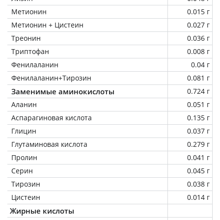
Метионин
0.015 г
Метионин + Цистеин
0.027 г
Треонин
0.036 г
Триптофан
0.008 г
Фенилаланин
0.04 г
Фенилаланин+Тирозин
0.081 г
Заменимые аминокислоты
0.724 г
Аланин
0.051 г
Аспарагиновая кислота
0.135 г
Глицин
0.037 г
Глутаминовая кислота
0.279 г
Пролин
0.041 г
Серин
0.045 г
Тирозин
0.038 г
Цистеин
0.014 г
Жирные кислоты