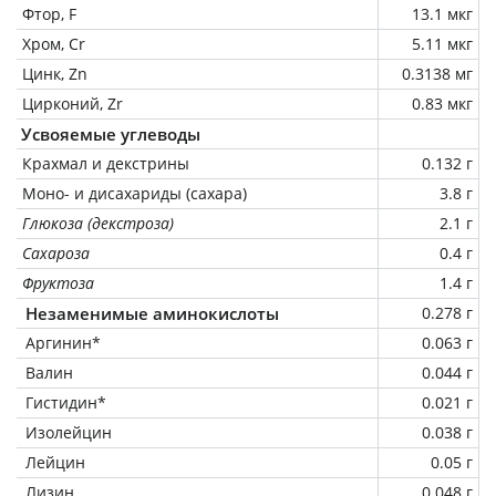
Фтор, F
13.1 мкг
Хром, Cr
5.11 мкг
Цинк, Zn
0.3138 мг
Цирконий, Zr
0.83 мкг
Усвояемые углеводы
Крахмал и декстрины
0.132 г
Моно- и дисахариды (сахара)
3.8 г
Глюкоза (декстроза)
2.1 г
Сахароза
0.4 г
Фруктоза
1.4 г
Незаменимые аминокислоты
0.278 г
Аргинин*
0.063 г
Валин
0.044 г
Гистидин*
0.021 г
Изолейцин
0.038 г
Лейцин
0.05 г
Лизин
0.048 г