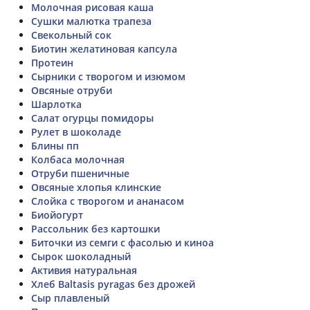
Молочная рисовая каша
Сушки малютка трапеза
Свекольный сок
Биотин желатиновая капсула
Протеин
Сырники с творогом и изюмом
Овсяные отруби
Шарлотка
Салат огурцы помидоры
Рулет в шоколаде
Блины пп
Колбаса молочная
Отруби пшеничные
Овсяные хлопья клинские
Слойка с творогом и ананасом
Биойогурт
Рассольник без картошки
Биточки из семги с фасолью и киноа
Сырок шоколадный
Активия натуральная
Хлеб Baltasis pyragas без дрожей
Сыр плавленый