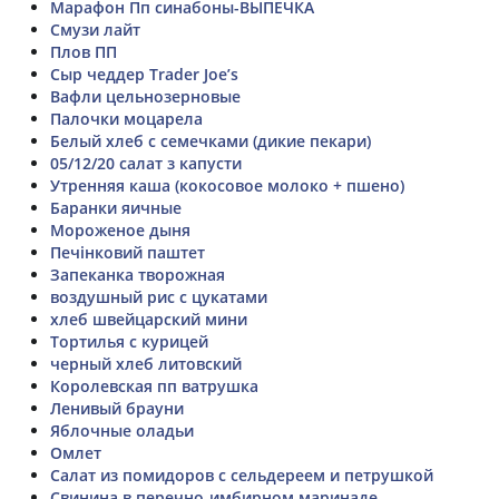
Марафон Пп синабоны-ВЫПЕЧКА
Смузи лайт
Плов ПП
Сыр чеддер Trader Joe’s
Вафли цельнозерновые
Палочки моцарела
Белый хлеб с семечками (дикие пекари)
05/12/20 салат з капусти
Утренняя каша (кокосовое молоко + пшено)
Баранки яичные
Мороженое дыня
Печінковий паштет
Запеканка творожная
воздушный рис с цукатами
хлеб швейцарский мини
Тортилья с курицей
черный хлеб литовский
Королевская пп ватрушка
Ленивый брауни
Яблочные оладьи
Омлет
Салат из помидоров с сельдереем и петрушкой
Свинина в перечно-имбирном маринаде