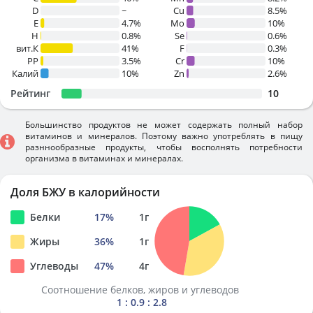
D
~
Cu
8.5%
E
4.7%
Mo
10%
H
0.8%
Se
0.6%
вит.К
41%
F
0.3%
PP
3.5%
Cr
10%
Калий
10%
Zn
2.6%
Рейтинг
10
Большинство продуктов не может содержать полный набор
витаминов и минералов. Поэтому важно употреблять в пищу
разннообразные продукты, чтобы восполнять потребности
организма в витаминах и минералах.
Доля БЖУ в калорийности
Белки
17
%
1
г
Жиры
36
%
1
г
Углеводы
47
%
4
г
Соотношение белков, жиров и углеводов
1 : 0.9 : 2.8