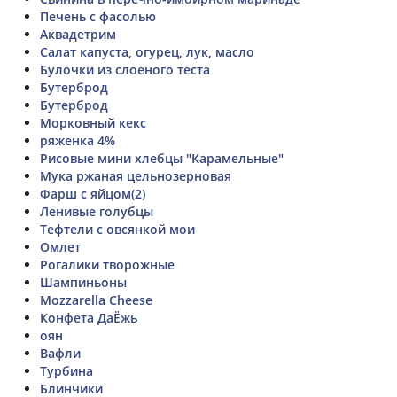
Печень с фасолью
Аквадетрим
Салат капуста, огурец, лук, масло
Булочки из слоеного теста
Бутерброд
Бутерброд
Морковный кекс
ряженка 4%
Рисовые мини хлебцы "Карамельные"
Мука ржаная цельнозерновая
Фарш с яйцом(2)
Ленивые голубцы
Тефтели с овсянкой мои
Омлет
Рогалики творожные
Шампиньоны
Mozzarella Cheese
Конфета ДаЁжь
оян
Вафли
Турбина
Блинчики