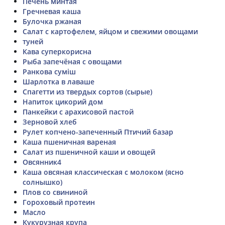
Печень минтая
Гречневая каша
Булочка ржаная
Салат с картофелем, яйцом и свежими овощами
туней
Кава суперкорисна
Рыба запечёная с овощами
Ранкова суміш
Шарлотка в лаваше
Спагетти из твердых сортов (сырые)
Напиток цикорий дом
Панкейки с арахисовой пастой
Зерновой хлеб
Рулет копчено-запеченный Птичий базар
Каша пшеничная вареная
Салат из пшеничной каши и овощей
Овсянник4
Каша овсяная классическая с молоком (ясно
солнышко)
Плов со свининой
Гороховый протеин
Масло
Кукурузная крупа