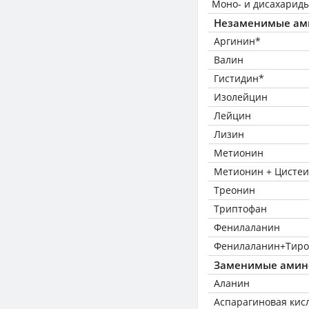
Моно- и дисахариды
Незаменимые ам
Аргинин*
Валин
Гистидин*
Изолейцин
Лейцин
Лизин
Метионин
Метионин + Цисте
Треонин
Триптофан
Фенилаланин
Фенилаланин+Тиро
Заменимые амин
Аланин
Аспарагиновая кис