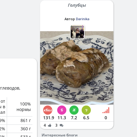
Голубцы
Автор
Darinika
глеводов,
 от
100%
ы в
нормы
кал
131.9
11.3
7.2
6.5
0
.9%
861 г
4
3
.2%
360 г
Интересные блоги
.6%
533 г