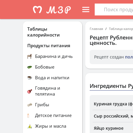
Таблицы
Главная
Таблица кало
калорийности
Рецепт
Рубленн
ценность.
Продукты питания
Баранина и дичь
Рецепт создан
пол
Бобовые
Вода и напитки
Ингредиенты Р
Говядина и
телятина
Куриная грудка (ф
Грибы
Детское питание
Сыр российский, м.
Жиры и масла
Яйцо куриное