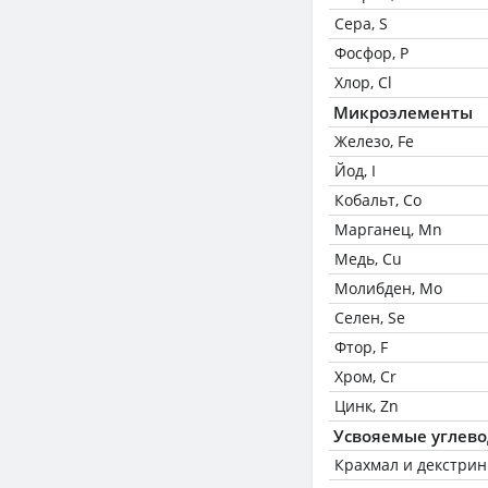
Сера, S
Фосфор, P
Хлор, Cl
Микроэлементы
Железо, Fe
Йод, I
Кобальт, Co
Марганец, Mn
Медь, Cu
Молибден, Mo
Селен, Se
Фтор, F
Хром, Cr
Цинк, Zn
Усвояемые углев
Крахмал и декстри