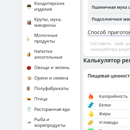
Кондитерские
Пшеничная мука 
изделия
Крупы, мука,
Подсолнечное ма
макароны
Способ пригото
Молочные
продукты
Составить свой 
калькулятора реце
Напитки
алкогольные
Калькулятор ре
Овощи и зелень
Пищевая ценност
Орехи и семена
Полуфабрикаты
Калорийность
Птица
Белки
Ресторанная еда
Жиры
Рыба и
Углеводы
морепродукты