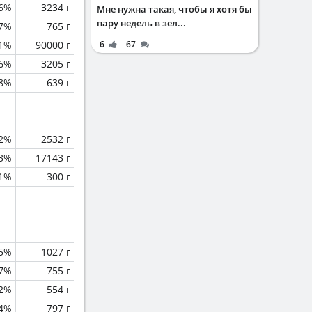
.6%
3234 г
Мне нужна такая, чтобы я хотя бы
пару недель в зел...
.7%
765 г
.1%
90000 г
6
67
.6%
3205 г
8%
639 г
2%
2532 г
.3%
17143 г
.1%
300 г
5%
1027 г
.7%
755 г
.2%
554 г
.4%
797 г