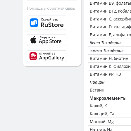
Витамин В9, фолаты
Помощь и обратная связь
Витамин В12, кобал
Витамин C, аскорби
Витамин D, кальци
Витамин Е, альфа т
бета Токоферол
гамма Токоферол
Витамин Н, биотин
Витамин К, филлох
Витамин РР, НЭ
Ниацин
Бетаин
Макроэлементы
Калий, K
Кальций, Ca
Магний, Mg
Натрий, Na