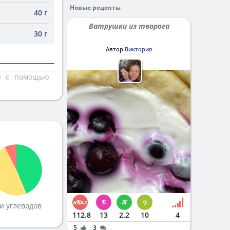
Новые рецепты
40 г
Ватрушки из творога
30 г
Автор
Виктория
те с помощью
и углеводов
112.8
13
2.2
10
4
5
3