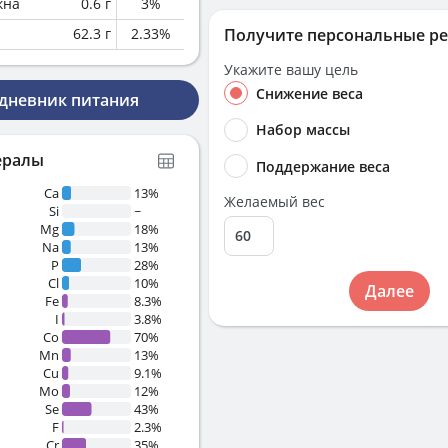
кна
0.6
г
3
%
62.3
г
2.33
%
Получите персональные р
Укажите вашу цель
Снижение веса
 дневник питания
Набор массы
ералы
Поддержание веса
Ca
13%
Желаемый вес
Si
~
Mg
18%
Na
13%
P
28%
Cl
10%
Далее
Fe
8.3%
I
3.8%
Co
70%
Mn
13%
Cu
9.1%
Mo
12%
Se
43%
F
2.3%
Cr
35%