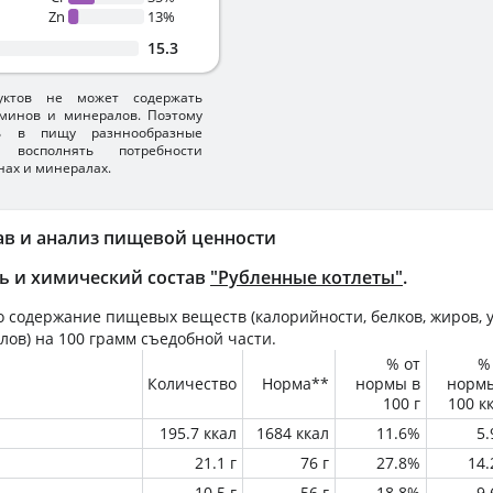
Zn
13%
15.3
уктов не может содержать
минов и минералов. Поэтому
ть в пищу разннообразные
 восполнять потребности
нах и минералах.
ав и анализ пищевой ценности
ь и химический состав
"Рубленные котлеты"
.
 содержание пищевых веществ (калорийности, белков, жиров, у
лов) на
100 грамм
съедобной части.
% от
%
Количество
Норма**
нормы в
норм
100 г
100 к
195.7 ккал
1684 ккал
11.6%
5
21.1 г
76 г
27.8%
14
10.5 г
56 г
18.8%
9