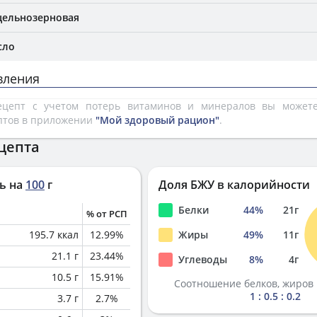
цельнозерновая
сло
вления
рецепт с учетом потерь витаминов и минералов вы може
птов в приложении
"Мой здоровый рацион"
.
цепта
ь на
100
г
Доля БЖУ в калорийности
Белки
44
%
21
г
% от РСП
195.7
ккал
12.99
%
Жиры
49
%
11
г
21.1
г
23.44
%
Углеводы
8
%
4
г
10.5
г
15.91
%
Соотношение белков, жиров 
1 : 0.5 : 0.2
3.7
г
2.7
%