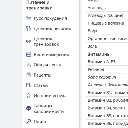
Питание и
тренировки
Углеводы
Углеводы (общие)
Курс похудения
Пищевые волокна
Дневник питания
Вода
Дневник
Органические кисл
тренировок
Зола
Витамины
Вес и измерения
Витамин А, РЭ
Общая лента
Ретинол
Рецепты
бета Каротин
Лютеин + Зеаксант
Статьи
Витамин В1, тиамин
Истории успеха
Витамин В2, рибоф
Таблицы
Витамин В4, холин
калорийности
Витамин В5, пантот
Поиск
Витамин В6, пирид