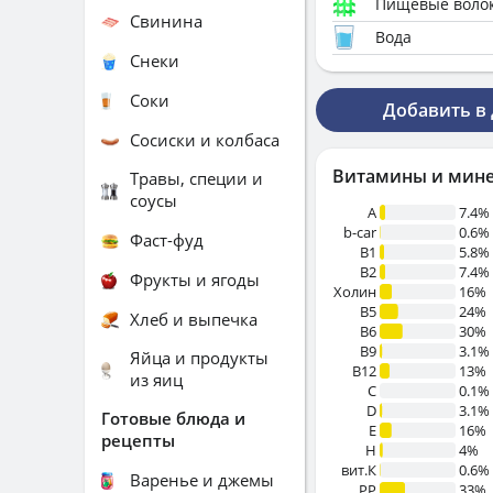
Пищевые воло
Свинина
Вода
Снеки
Соки
Добавить в
Сосиски и колбаса
Витамины и мин
Травы, специи и
соусы
A
7.4%
b-car
0.6%
Фаст-фуд
В1
5.8%
B2
7.4%
Фрукты и ягоды
Холин
16%
B5
24%
Хлеб и выпечка
B6
30%
B9
3.1%
Яйца и продукты
B12
13%
из яиц
C
0.1%
D
3.1%
Готовые блюда и
E
16%
рецепты
H
4%
вит.К
0.6%
Варенье и джемы
PP
33%