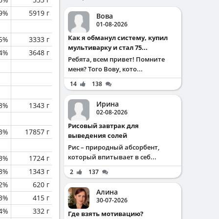
.9%
5919 г
Вова
01-08-2026
Как я обманул систему, купил
.5%
3333 г
мультиварку и стал 75...
.4%
3648 г
Ребята, всем привет! Помните
меня? Того Вову, кото...
14
138
Ирина
.8%
1343 г
02-08-2026
Рисовый завтрак для
.3%
17857 г
выведения солей
Рис – природный абсорбент,
который впитывает в себ...
3%
1724 г
.8%
1343 г
2
137
.2%
620 г
Алина
.3%
415 г
30-07-2026
.4%
332 г
Где взять мотивацию?