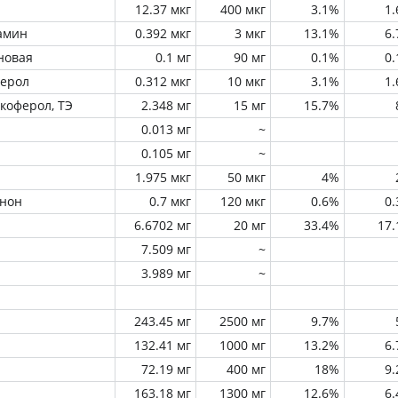
12.37 мкг
400 мкг
3.1%
1
амин
0.392 мкг
3 мкг
13.1%
6
новая
0.1 мг
90 мг
0.1%
0
ферол
0.312 мкг
10 мкг
3.1%
1
окоферол, ТЭ
2.348 мг
15 мг
15.7%
0.013 мг
~
0.105 мг
~
1.975 мкг
50 мкг
4%
инон
0.7 мкг
120 мкг
0.6%
0
6.6702 мг
20 мг
33.4%
17
7.509 мг
~
3.989 мг
~
243.45 мг
2500 мг
9.7%
132.41 мг
1000 мг
13.2%
6
72.19 мг
400 мг
18%
9
163.18 мг
1300 мг
12.6%
6