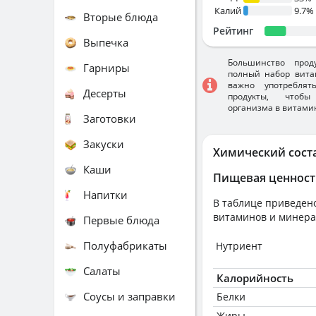
Калий
9.7%
Вторые блюда
Рейтинг
Выпечка
Большинство прод
Гарниры
полный набор вита
важно употребля
Десерты
продукты, чтобы
организма в витами
Заготовки
Закуски
Химический сост
Каши
Пищевая ценност
Напитки
В таблице приведено
витаминов и минера
Первые блюда
Полуфабрикаты
Нутриент
Салаты
Калорийность
Соусы и заправки
Белки
Жиры