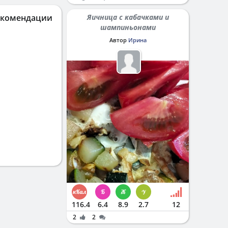
екомендации
Яичница с кабачками и
шампиньонами
Автор
Ирина
116.4
6.4
8.9
2.7
12
2
2