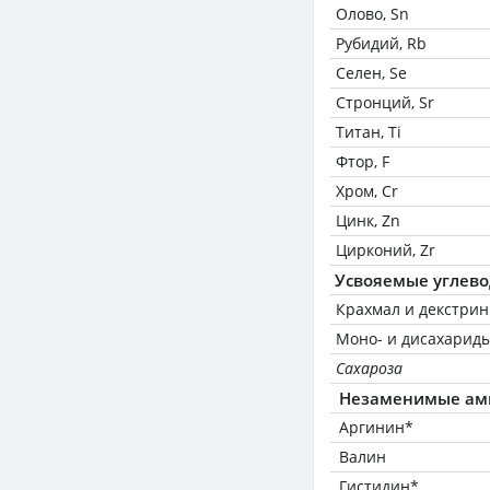
Олово, Sn
Рубидий, Rb
Селен, Se
Стронций, Sr
Титан, Ti
Фтор, F
Хром, Cr
Цинк, Zn
Цирконий, Zr
Усвояемые углев
Крахмал и декстри
Моно- и дисахариды
Сахароза
Незаменимые ам
Аргинин*
Валин
Гистидин*