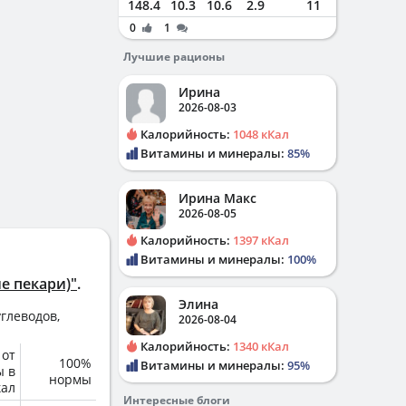
148.4
10.3
10.6
2.9
11
0
1
Лучшие рационы
Ирина
2026-08-03
Калорийность:
1048 кКал
Витамины и минералы:
85%
Ирина Макс
2026-08-05
Калорийность:
1397 кКал
Витамины и минералы:
100%
е пекари)"
.
Элина
глеводов,
2026-08-04
Калорийность:
1340 кКал
 от
100%
Витамины и минералы:
95%
ы в
нормы
кал
Интересные блоги