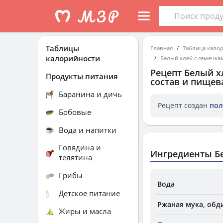
Таблицы
Главная
Таблица кало
калорийности
Белый хлеб с семечкам
Рецепт
Белый х
Продукты питания
состав и пищев
Баранина и дичь
Рецепт создан
пол
Бобовые
Вода и напитки
Говядина и
Ингредиенты Бе
телятина
Грибы
Вода
Детское питание
Ржаная мука, обд
Жиры и масла