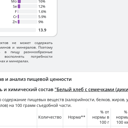
Mo
16%
Se
12%
F
1.6%
Cr
5.9%
Zn
9%
13.9
уктов не может содержать
минов и минералов. Поэтому
ть в пищу разннообразные
 восполнять потребности
нах и минералах.
ав и анализ пищевой ценности
ь и химический состав
"Белый хлеб с семечками (дики
 содержание пищевых веществ (калорийности, белков, жиров, у
лов) на
100 грамм
съедобной части.
% от
%
Количество
Норма**
нормы в
норм
100 г
100 к