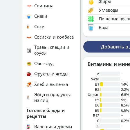
Жиры
Свинина
Углеводы
Снеки
Пищевые воло
Соки
Вода
Сосиски и колбаса
Добавить в
Травы, специи и
соусы
Фаст-фуд
Витамины и мин
Фрукты и ягоды
A
~
b-car
~
Хлеб и выпечка
В1
14%
B2
2.2%
Яйца и продукты
Холин
6.8%
из яиц
B5
5%
B6
8.5%
Готовые блюда и
B9
6.6%
B12
~
рецепты
C
0.2%
D
~
Варенье и джемы