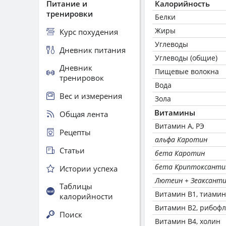
Питание и
Калорийность
тренировки
Белки
Жиры
Курс похудения
Углеводы
Дневник питания
Углеводы (общие)
Дневник
Пищевые волокна
тренировок
Вода
Вес и измерения
Зола
Витамины
Общая лента
Витамин А, РЭ
Рецепты
альфа Каротин
Статьи
бета Каротин
бета Криптоксанти
Истории успеха
Лютеин + Зеаксант
Таблицы
Витамин В1, тиамин
калорийности
Витамин В2, рибоф
Поиск
Витамин В4, холин