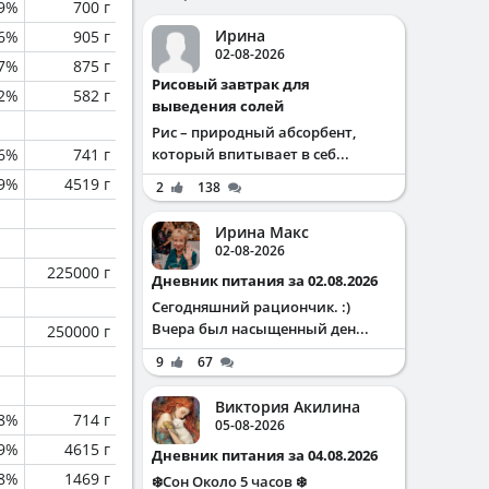
.9%
700 г
Ирина
.6%
905 г
02-08-2026
.7%
875 г
Рисовый завтрак для
.2%
582 г
выведения солей
Рис – природный абсорбент,
.6%
741 г
который впитывает в себ...
.9%
4519 г
2
138
Ирина Макс
02-08-2026
225000 г
Дневник питания за 02.08.2026
Сегодняшний рациончик. :)
Вчера был насыщенный ден...
250000 г
9
67
Виктория Акилина
.8%
714 г
05-08-2026
.9%
4615 г
Дневник питания за 04.08.2026
.8%
1469 г
❄️Сон Около 5 часов ❄️