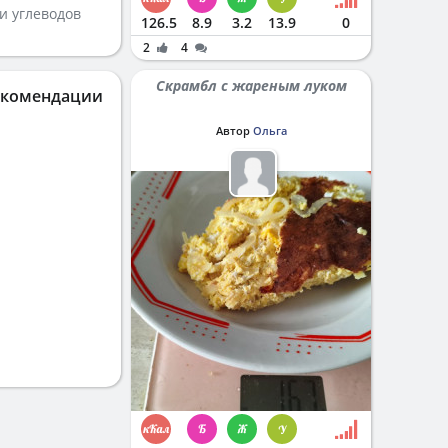
и углеводов
126.5
8.9
3.2
13.9
0
2
4
Скрамбл с жареным луком
екомендации
Автор
Ольга