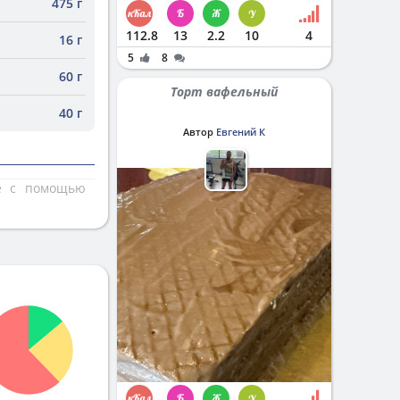
475 г
112.8
13
2.2
10
4
16 г
5
8
60 г
Торт вафельный
40 г
Автор
Евгений К
те с помощью