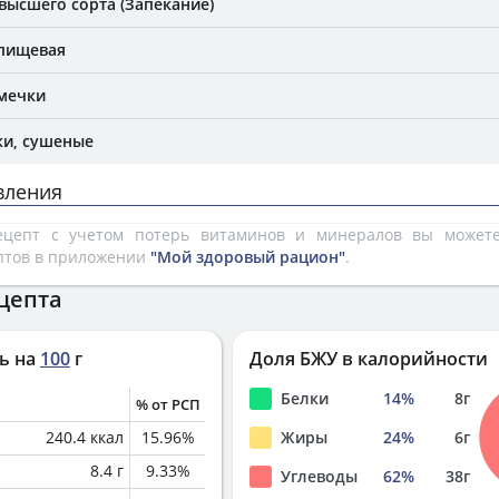
высшего сорта (Запекание)
 пищевая
мечки
ки, сушеные
вления
рецепт с учетом потерь витаминов и минералов вы може
птов в приложении
"Мой здоровый рацион"
.
цепта
ь на
100
г
Доля БЖУ в калорийности
Белки
14
%
8
г
% от РСП
240.4
ккал
15.96
%
Жиры
24
%
6
г
8.4
г
9.33
%
Углеводы
62
%
38
г