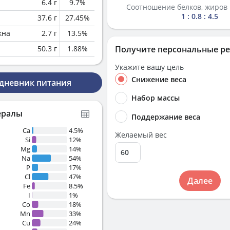
6.4
г
9.7
%
Соотношение белков, жиров 
1 : 0.8 : 4.5
37.6
г
27.45
%
кна
2.7
г
13.5
%
50.3
г
1.88
%
Получите персональные р
Укажите вашу цель
Снижение веса
 дневник питания
Набор массы
ералы
Поддержание веса
Ca
4.5%
Желаемый вес
Si
12%
Mg
14%
Na
54%
P
17%
Cl
47%
Далее
Fe
8.5%
I
1%
Co
18%
Mn
33%
Cu
24%