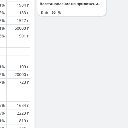
Восстановление из приложени...
.1%
1984 г
.5%
1183 г
8
65
.7%
1527 г
.1%
50000 г
.3%
501 г
.1%
109 г
.2%
20000 г
.7%
723 г
.5%
1684 г
.9%
2223 г
.1%
819 г