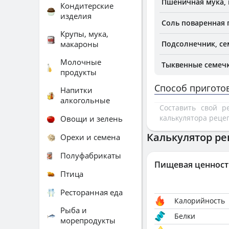
Пшеничная мука, 
Кондитерские
изделия
Соль поваренная
Крупы, мука,
макароны
Подсолнечник, се
Молочные
Тыквенные семеч
продукты
Способ пригото
Напитки
алкогольные
Составить свой 
калькулятора реце
Овощи и зелень
Калькулятор ре
Орехи и семена
Полуфабрикаты
Пищевая ценност
Птица
Ресторанная еда
Калорийность
Рыба и
Белки
морепродукты