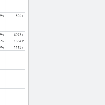
.2%
804 г
.7%
6075 г
.5%
1684 г
.7%
1113 г