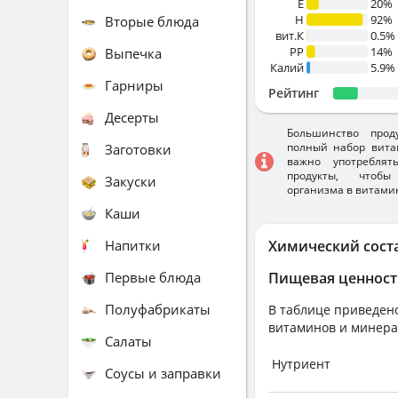
E
20%
H
92%
Вторые блюда
вит.К
0.5%
PP
14%
Выпечка
Калий
5.9%
Гарниры
Рейтинг
Десерты
Большинство прод
полный набор вита
Заготовки
важно употребля
продукты, чтобы
Закуски
организма в витами
Каши
Напитки
Химический сост
Первые блюда
Пищевая ценност
Полуфабрикаты
В таблице приведено
витаминов и минера
Салаты
Нутриент
Соусы и заправки