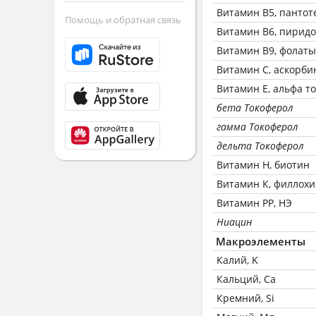
Витамин В5, пантот
Помощь и обратная связь
Витамин В6, пирид
Витамин В9, фолаты
Витамин C, аскорби
Витамин Е, альфа т
бета Токоферол
гамма Токоферол
дельта Токоферол
Витамин Н, биотин
Витамин К, филлох
Витамин РР, НЭ
Ниацин
Макроэлементы
Калий, K
Кальций, Ca
Кремний, Si