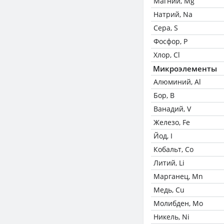
Магний, Mg
Натрий, Na
Сера, S
Фосфор, P
Хлор, Cl
Микроэлементы
Алюминий, Al
Бор, B
Ванадий, V
Железо, Fe
Йод, I
Кобальт, Co
Литий, Li
Марганец, Mn
Медь, Cu
Молибден, Mo
Никель, Ni