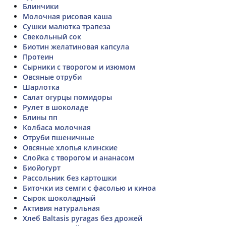
Блинчики
Молочная рисовая каша
Сушки малютка трапеза
Свекольный сок
Биотин желатиновая капсула
Протеин
Сырники с творогом и изюмом
Овсяные отруби
Шарлотка
Салат огурцы помидоры
Рулет в шоколаде
Блины пп
Колбаса молочная
Отруби пшеничные
Овсяные хлопья клинские
Слойка с творогом и ананасом
Биойогурт
Рассольник без картошки
Биточки из семги с фасолью и киноа
Сырок шоколадный
Активия натуральная
Хлеб Baltasis pyragas без дрожей