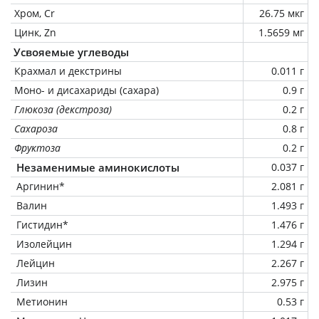
Хром, Cr
26.75 мкг
Цинк, Zn
1.5659 мг
Усвояемые углеводы
Крахмал и декстрины
0.011 г
Моно- и дисахариды (сахара)
0.9 г
Глюкоза (декстроза)
0.2 г
Сахароза
0.8 г
Фруктоза
0.2 г
Незаменимые аминокислоты
0.037 г
Аргинин*
2.081 г
Валин
1.493 г
Гистидин*
1.476 г
Изолейцин
1.294 г
Лейцин
2.267 г
Лизин
2.975 г
Метионин
0.53 г