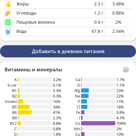
Жиры
2.3
г
3.48
%
Углеводы
1.2
г
0.88
%
Пищевые волокна
0.4
г
2
%
Вода
67.8
г
2.54
%
Добавить в дневник питания
Витамины и минералы
A
3.2%
Ca
1.7%
b-car
0.1%
Si
1.1%
В1
5.3%
Mg
23%
B2
6.3%
Na
22%
Холин
16%
P
17%
B5
34%
Cl
18%
B6
41%
Fe
9.8%
B9
2.2%
I
4.7%
B12
8.8%
Co
108%
C
0.8%
Mn
2%
D
1.8%
Cu
10%