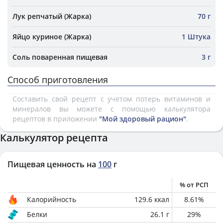
Лук репчатый (Жарка)
70 г
Яйцо куриное (Жарка)
1 Штука
Соль поваренная пищевая
3 г
Способ приготовления
Составить свой рецепт с учетом потерь витаминов и
минералов вы можете с помощью калькулятора
рецептов в приложении
"Мой здоровый рацион"
.
Калькулятор рецепта
Пищевая ценность на
100
г
% от РСП
Калорийность
129.6
ккал
8.61
%
Белки
26.1
г
29
%