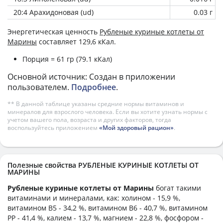
20:4 Арахидоновая (ud)
0.03 г
Энергетическая ценность
Рубленые куриные котлеты от
Марины
составляет 129,6 кКал.
Порция = 61 гр (79.1 кКал)
Основной источник: Создан в приложении
пользователем.
Подробнее
.
** В данной таблице указаны средние нормы витаминов и
минералов для взрослого человека. Если вы хотите узнать нормы с
учетом вашего пола, возраста и других факторов, тогда
воспользуйтесь приложением
«Мой здоровый рацион»
.
Полезные свойства РУБЛЕНЫЕ КУРИНЫЕ КОТЛЕТЫ ОТ
МАРИНЫ
Рубленые куриные котлеты от Марины
богат такими
витаминами и минералами, как: холином - 15,9 %,
витамином B5 - 34,2 %, витамином B6 - 40,7 %, витамином
PP - 41,4 %, калием - 13,7 %, магнием - 22,8 %, фосфором -