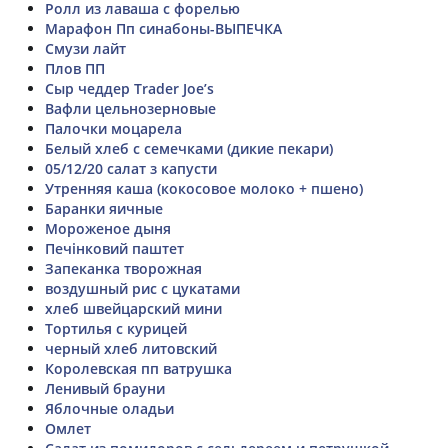
Ролл из лаваша с форелью
Марафон Пп синабоны-ВЫПЕЧКА
Смузи лайт
Плов ПП
Сыр чеддер Trader Joe’s
Вафли цельнозерновые
Палочки моцарела
Белый хлеб с семечками (дикие пекари)
05/12/20 салат з капусти
Утренняя каша (кокосовое молоко + пшено)
Баранки яичные
Мороженое дыня
Печінковий паштет
Запеканка творожная
воздушный рис с цукатами
хлеб швейцарский мини
Тортилья с курицей
черный хлеб литовский
Королевская пп ватрушка
Ленивый брауни
Яблочные оладьи
Омлет