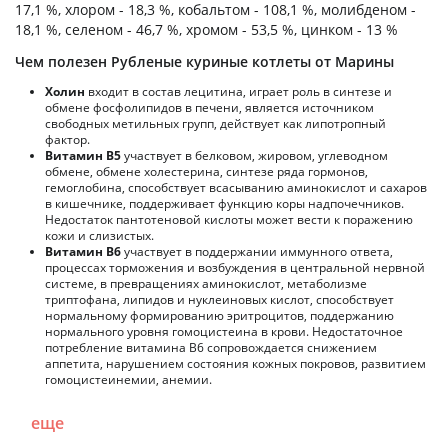
17,1 %, хлором - 18,3 %, кобальтом - 108,1 %, молибденом -
18,1 %, селеном - 46,7 %, хромом - 53,5 %, цинком - 13 %
Чем полезен Рубленые куриные котлеты от Марины
Холин
входит в состав лецитина, играет роль в синтезе и
обмене фосфолипидов в печени, является источником
свободных метильных групп, действует как липотропный
фактор.
Витамин В5
участвует в белковом, жировом, углеводном
обмене, обмене холестерина, синтезе ряда гормонов,
гемоглобина, способствует всасыванию аминокислот и сахаров
в кишечнике, поддерживает функцию коры надпочечников.
Недостаток пантотеновой кислоты может вести к поражению
кожи и слизистых.
Витамин В6
участвует в поддержании иммунного ответа,
процессах торможения и возбуждения в центральной нервной
системе, в превращениях аминокислот, метаболизме
триптофана, липидов и нуклеиновых кислот, способствует
нормальному формированию эритроцитов, поддержанию
нормального уровня гомоцистеина в крови. Недостаточное
потребление витамина В6 сопровождается снижением
аппетита, нарушением состояния кожных покровов, развитием
гомоцистеинемии, анемии.
еще