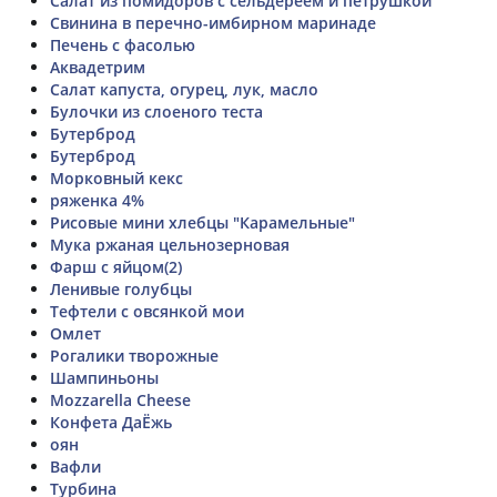
Салат из помидоров с сельдереем и петрушкой
Свинина в перечно-имбирном маринаде
Печень с фасолью
Аквадетрим
Салат капуста, огурец, лук, масло
Булочки из слоеного теста
Бутерброд
Бутерброд
Морковный кекс
ряженка 4%
Рисовые мини хлебцы "Карамельные"
Мука ржаная цельнозерновая
Фарш с яйцом(2)
Ленивые голубцы
Тефтели с овсянкой мои
Омлет
Рогалики творожные
Шампиньоны
Mozzarella Cheese
Конфета ДаЁжь
оян
Вафли
Турбина