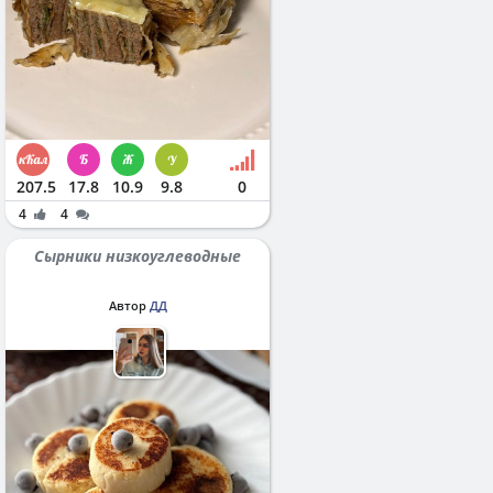
207.5
17.8
10.9
9.8
0
4
4
Сырники низкоуглеводные
Автор
ДД