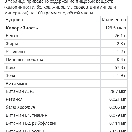
В таблице приведено содержание пищевых веществ
(калорийности, белков, жиров, углеводов, витаминов и
минералов) на
100 грамм
съедобной части.
Нутриент
Количество
Калорийность
129.6 ккал
Белки
26.1 г
Жиры
2.3 г
Углеводы
1.2 г
Пищевые волокна
0.4 г
Вода
67.8 г
Зола
1.9 г
Витамины
Витамин А, РЭ
28.7 мкг
Ретинол
0.021 мг
бета Каротин
0.005 мг
Витамин В1, тиамин
0.079 мг
Витамин В2, рибофлавин
0.114 мг
Витамин В4, холин
79.59 мг