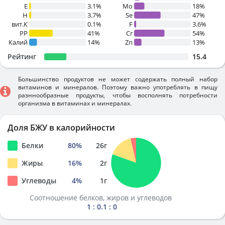
E
3.1%
Mo
18%
H
3.7%
Se
47%
вит.К
0.1%
F
3.6%
PP
41%
Cr
54%
Калий
14%
Zn
13%
Рейтинг
15.4
Большинство продуктов не может содержать полный набор
витаминов и минералов. Поэтому важно употреблять в пищу
разннообразные продукты, чтобы восполнять потребности
организма в витаминах и минералах.
Доля БЖУ в калорийности
Белки
80
%
26
г
Жиры
16
%
2
г
Углеводы
4
%
1
г
Соотношение белков, жиров и углеводов
1 : 0.1 : 0