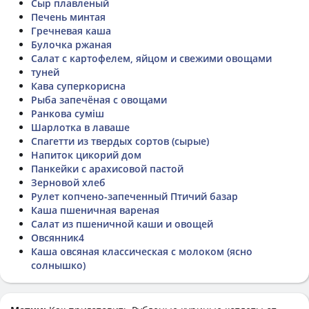
Сыр плавленый
Печень минтая
Гречневая каша
Булочка ржаная
Салат с картофелем, яйцом и свежими овощами
туней
Кава суперкорисна
Рыба запечёная с овощами
Ранкова суміш
Шарлотка в лаваше
Спагетти из твердых сортов (сырые)
Напиток цикорий дом
Панкейки с арахисовой пастой
Зерновой хлеб
Рулет копчено-запеченный Птичий базар
Каша пшеничная вареная
Салат из пшеничной каши и овощей
Овсянник4
Каша овсяная классическая с молоком (ясно
солнышко)