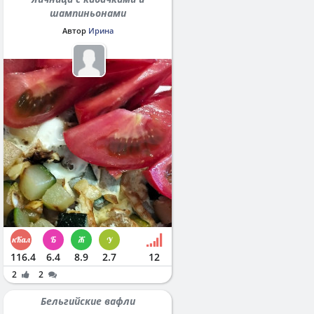
шампиньонами
Автор
Ирина
116.4
6.4
8.9
2.7
12
2
2
Бельгийские вафли