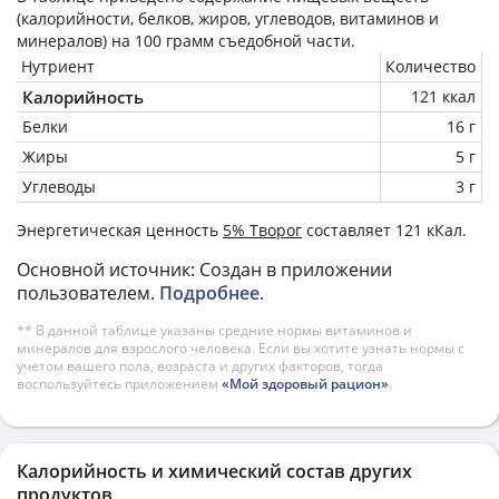
(калорийности, белков, жиров, углеводов, витаминов и
минералов) на
100 грамм
съедобной части.
Нутриент
Количество
Калорийность
121 ккал
Белки
16 г
Жиры
5 г
Углеводы
3 г
Энергетическая ценность
5% Творог
составляет 121 кКал.
Основной источник: Создан в приложении
пользователем.
Подробнее
.
** В данной таблице указаны средние нормы витаминов и
минералов для взрослого человека. Если вы хотите узнать нормы с
учетом вашего пола, возраста и других факторов, тогда
воспользуйтесь приложением
«Мой здоровый рацион»
.
Калорийность и химический состав других
продуктов