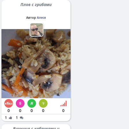
Плов с грибами
Автор
Алеся
0
0
0
0
0
1
1
Яичница с кабачками и