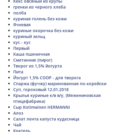
Кекс овсяный из крупы
гренки из черного хлеба
полба
куриная голень без кожи
Ячневая
куриные окорочка без кожи
куриный зельц
кус - кус
Первый
Каша пшеничная
Сметанник (пирог)
Творог из 1,5% йогурта
Пита
Йогурт 1,5% СООР - для творога
Спаржа (фучжу) маринованная по-корейски
Суп, гороховый 12.01.2018
Крылья куриные к/в в/у, (Межениновская
птицефабрика)
Сыр Kotimainen HERMANNI
Алоэ
Салат лента капуста кудесница
Чай
Коктель