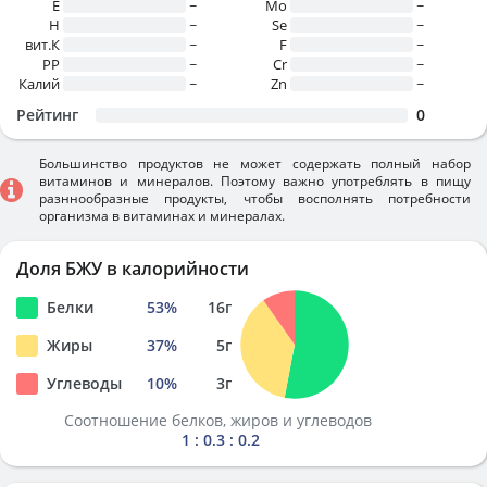
E
~
Mo
~
H
~
Se
~
вит.К
~
F
~
PP
~
Cr
~
Калий
~
Zn
~
Рейтинг
0
Большинство продуктов не может содержать полный набор
витаминов и минералов. Поэтому важно употреблять в пищу
разннообразные продукты, чтобы восполнять потребности
организма в витаминах и минералах.
Доля БЖУ в калорийности
Белки
53
%
16
г
Жиры
37
%
5
г
Углеводы
10
%
3
г
Соотношение белков, жиров и углеводов
1 : 0.3 : 0.2