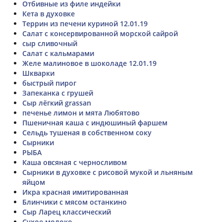
Отбивные из филе индейки
Кета в духовке
Террин из печени куриной 12.01.19
Салат с консервированной морской сайрой
сыр сливочный
Салат с кальмарами
Желе малиновое в шоколаде 12.01.19
Шкварки
быстрый пирог
Запеканка с грушей
Сыр лёгкий grassan
печенье лимон и мята Любятово
Пшеничная каша с индюшиный фаршем
Сельдь тушеная в собственном соку
Сырники
РЫБА
Каша овсяная с черносливом
Сырники в духовке с рисовой мукой и льняным
яйцом
Икра красная имитированная
Блинчики с мясом останкино
Сыр Ларец классический
Сухое молоко