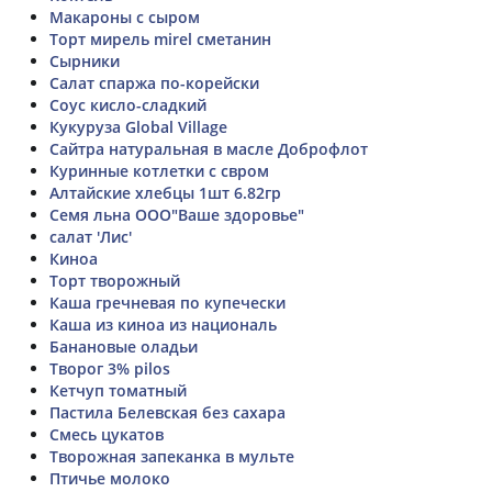
Макароны с сыром
Торт мирель mirel сметанин
Сырники
Салат спаржа по-корейски
Соус кисло-сладкий
Кукуруза Global Village
Сайтра натуральная в масле Доброфлот
Куринные котлетки с свром
Алтайские хлебцы 1шт 6.82гр
Семя льна ООО"Ваше здоровье"
салат 'Лис'
Киноа
Торт творожный
Каша гречневая по купечески
Каша из киноа из националь
Банановые оладьи
Творог 3% pilos
Кетчуп томатный
Пастила Белевская без сахара
Смесь цукатов
Творожная запеканка в мульте
Птичье молоко