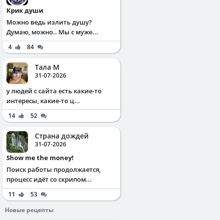
Крик души
Можно ведь излить душу?
Думаю, можно.. Мы с муже...
4
84
Тала М
31-07-2026
у людей с сайта есть какие-то
интересы, какие-то ц...
14
52
Страна дождей
31-07-2026
Show me the money!
Поиск работы продолжается,
процесс идёт со скрипом...
11
53
Новые рецепты