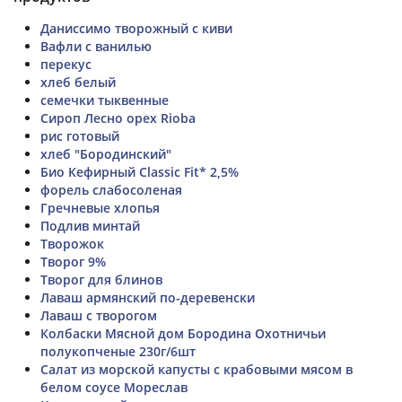
Даниссимо творожный с киви
Вафли с ванилью
перекус
хлеб белый
семечки тыквенные
Сироп Лесно орех Rioba
рис готовый
хлеб "Бородинский"
Био Кефирный Classic Fit* 2,5%
форель слабосоленая
Гречневые хлопья
Подлив минтай
Творожок
Творог 9%
Творог для блинов
Лаваш армянский по-деревенски
Лаваш с творогом
Колбаски Мясной дом Бородина Охотничьи
полукопченые 230г/6шт
Салат из морской капусты с крабовыми мясом в
белом соусе Мореслав