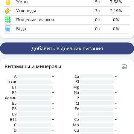
Жиры
5
г
7.58
%
Углеводы
3
г
2.19
%
Пищевые волокна
0
г
0
%
Вода
0
г
0
%
Добавить в дневник питания
Витамины и минералы
A
~
Ca
~
b-car
~
Si
~
В1
~
Mg
~
B2
~
Na
~
Холин
~
P
~
B5
~
Cl
~
B6
~
Fe
~
B9
~
I
~
B12
~
Co
~
C
~
Mn
~
D
~
Cu
~