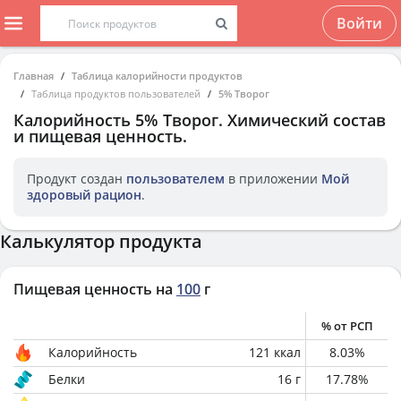
Войти
Главная
Таблица калорийности продуктов
Таблица продуктов пользователей
5% Творог
Калорийность
5% Творог
. Химический состав
и пищевая ценность.
Продукт создан
пользователем
в приложении
Мой
здоровый рацион
.
Калькулятор продукта
Пищевая ценность на
100
г
% от РСП
Калорийность
121
ккал
8.03
%
Белки
16
г
17.78
%