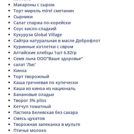
Макароны с сыром
Торт мирель mirel сметанин
Сырники
Салат спаржа по-корейски
Соус кисло-сладкий
Кукуруза Global Village
Сайтра натуральная в масле Доброфлот
Куринные котлетки с свром
Алтайские хлебцы 1шт 6.82гр
Семя льна ООО"Ваше здоровье"
салат 'Лис'
Киноа
Торт творожный
Каша гречневая по купечески
Каша из киноа из националь
Банановые оладьи
Творог 3% pilos
Кетчуп томатный
Пастила Белевская без сахара
Смесь цукатов
Творожная запеканка в мульте
Птичье молоко