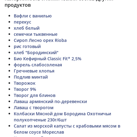
продуктов
Вафли с ванилью
перекус
хлеб белый
семечки тыквенные
Сироп Лесно орех Rioba
рис готовый
хлеб "Бородинский"
Био Кефирный Classic Fit* 2,5%
форель слабосоленая
Гречневые хлопья
Подлив минтай
Творожок
Творог 9%
Творог для блинов
Лаваш армянский по-деревенски
Лаваш с творогом
Колбаски Мясной дом Бородина Охотничьи
полукопченые 230г/6шт
Салат из морской капусты с крабовыми мясом в
белом соусе Мореслав