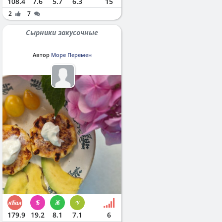
108.4
7.6
5.7
6.3
15
2
7
Сырники закусочные
Автор
Море Перемен
179.9
19.2
8.1
7.1
6