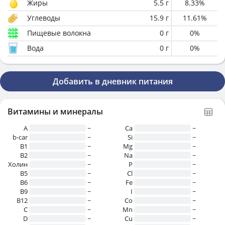
Жиры
5.5
г
8.33
%
Углеводы
15.9
г
11.61
%
Пищевые волокна
0
г
0
%
Вода
0
г
0
%
Добавить в дневник питания
Витамины и минералы
A
~
Ca
~
b-car
~
Si
~
В1
~
Mg
~
B2
~
Na
~
Холин
~
P
~
B5
~
Cl
~
B6
~
Fe
~
B9
~
I
~
B12
~
Co
~
C
~
Mn
~
D
~
Cu
~