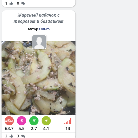
1
0
Жареный кабачок с
творогом и базиликом
Автор
Ольга
63.7
5.5
2.7
4.1
13
2
3