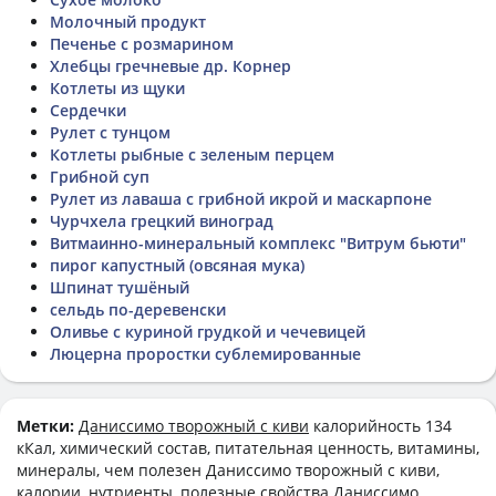
Молочный продукт
Печенье с розмарином
Хлебцы гречневые др. Корнер
Котлеты из щуки
Сердечки
Рулет с тунцом
Котлеты рыбные с зеленым перцем
Грибной суп
Рулет из лаваша с грибной икрой и маскарпоне
Чурчхела грецкий виноград
Витмаинно-минеральный комплекс "Витрум бьюти"
пирог капустный (овсяная мука)
Шпинат тушёный
сельдь по-деревенски
Оливье с куриной грудкой и чечевицей
Люцерна проростки сублемированные
Метки:
Даниссимо творожный с киви
калорийность 134
кКал, химический состав, питательная ценность, витамины,
минералы, чем полезен Даниссимо творожный с киви,
калории, нутриенты, полезные свойства Даниссимо