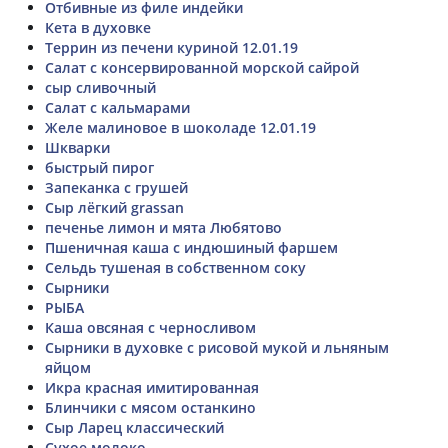
Отбивные из филе индейки
Кета в духовке
Террин из печени куриной 12.01.19
Салат с консервированной морской сайрой
сыр сливочный
Салат с кальмарами
Желе малиновое в шоколаде 12.01.19
Шкварки
быстрый пирог
Запеканка с грушей
Сыр лёгкий grassan
печенье лимон и мята Любятово
Пшеничная каша с индюшиный фаршем
Сельдь тушеная в собственном соку
Сырники
РЫБА
Каша овсяная с черносливом
Сырники в духовке с рисовой мукой и льняным
яйцом
Икра красная имитированная
Блинчики с мясом останкино
Сыр Ларец классический
Сухое молоко