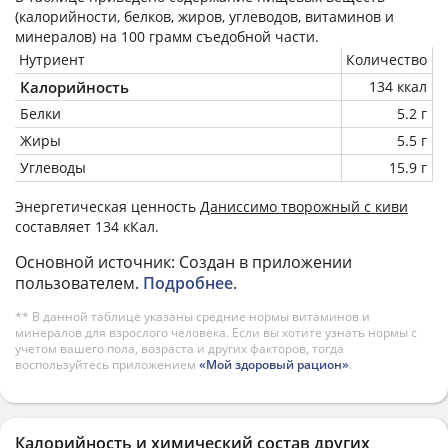
(калорийности, белков, жиров, углеводов, витаминов и
минералов) на
100 грамм
съедобной части.
Нутриент
Количество
Калорийность
134 ккал
Белки
5.2 г
Жиры
5.5 г
Углеводы
15.9 г
Энергетическая ценность
Даниссимо творожный с киви
составляет 134 кКал.
Основной источник: Создан в приложении
пользователем.
Подробнее
.
** В данной таблице указаны средние нормы витаминов и
минералов для взрослого человека. Если вы хотите узнать нормы с
учетом вашего пола, возраста и других факторов, тогда
воспользуйтесь приложением
«Мой здоровый рацион»
.
Калорийность и химический состав других