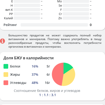
E
~
Mo
~
H
~
Se
~
вит.К
~
F
~
PP
~
Cr
~
Калий
~
Zn
~
Рейтинг
0
Большинство продуктов не может содержать полный набор
витаминов и минералов. Поэтому важно употреблять в пищу
разннообразные продукты, чтобы восполнять потребности
организма в витаминах и минералах.
Доля БЖУ в калорийности
Белки
16
%
5
г
Жиры
37
%
6
г
Углеводы
48
%
16
г
Соотношение белков, жиров и углеводов
1 : 1.1 : 3.1