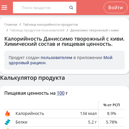
Войти
Главная
Таблица калорийности продуктов
Таблица продуктов пользователей
Даниссимо творожный с киви
Калорийность
Даниссимо творожный с киви
.
Химический состав и пищевая ценность.
Продукт создан
пользователем
в приложении
Мой
здоровый рацион
.
Калькулятор продукта
Пищевая ценность на
100
г
% от РСП
Калорийность
134
ккал
8.9
%
Белки
5.2
г
5.78
%