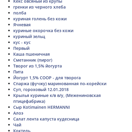
Кекс овсяный из крупы
гренки из черного хлеба
полба
куриная голень без кожи
Ячневая
куриные окорочка без кожи
куриный зельц
кус - кус
Первый
Каша пшеничная
Сметанник (пирог)
Творог из 1,5% йогурта
Пита
Йогурт 1,5% СООР - для творога
Спаржа (фучжу) маринованная по-корейски
Суп, гороховый 12.01.2018
Крылья куриные к/в в/у, (Межениновская
птицефабрика)
Сыр Kotimainen HERMANNI
Алоэ
Салат лента капуста кудесница
Чай
Коктель