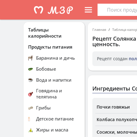
Таблицы
Главная
Таблица кало
калорийности
Рецепт
Солянка
ценность.
Продукты питания
Баранина и дичь
Рецепт создан
пол
Бобовые
Вода и напитки
Ингредиенты С
Говядина и
телятина
Почки говяжьи
Грибы
Детское питание
Колбаса полукопч
Жиры и масла
Сосиски, молочн