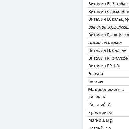
Витамин В12, кобал
Витамин C, аскорби
Витамин D, кальци
Витамин D3, холека
Витамин Е, альфа т
гамма Токоферол
Витамин Н, биотин
Витамин К, филлох
Витамин РР, НЭ
Ниацин
Бетаин
Макроэлементы
Калий, K
Кальций, Ca
Кремний, Si
Магний, Mg
Натрий, Na