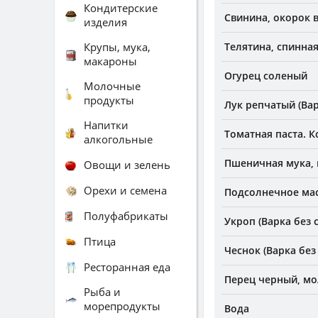
Кондитерские
Свинина, окорок 
изделия
Крупы, мука,
Телятина, спинная
макароны
Огурец соленый
Молочные
продукты
Лук репчатый (Вар
Напитки
Томатная паста. 
алкогольные
Пшеничная мука, 
Овощи и зелень
Орехи и семена
Подсолнечное ма
Полуфабрикаты
Укроп (Варка без 
Птица
Чеснок (Варка без
Ресторанная еда
Перец черный, м
Рыба и
морепродукты
Вода