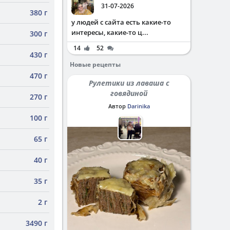
31-07-2026
380 г
у людей с сайта есть какие-то
интересы, какие-то ц...
300 г
14
52
430 г
Новые рецепты
470 г
Рулетики из лаваша с
говядиной
270 г
Автор
Darinika
100 г
65 г
40 г
35 г
2 г
3490 г