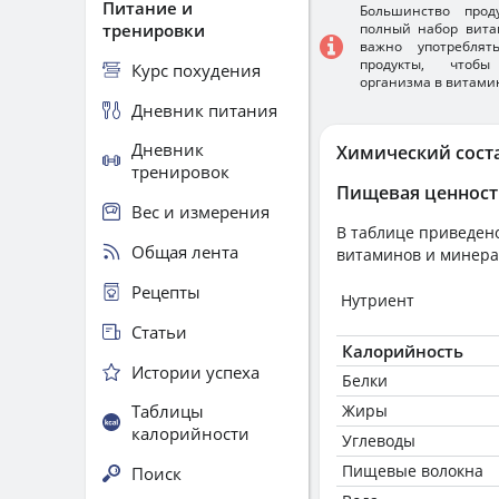
Питание и
Большинство прод
тренировки
полный набор вита
важно употребля
продукты, чтобы
Курс похудения
организма в витами
Дневник питания
Дневник
Химический сост
тренировок
Пищевая ценност
Вес и измерения
В таблице приведено
Общая лента
витаминов и минера
Рецепты
Нутриент
Статьи
Калорийность
Истории успеха
Белки
Таблицы
Жиры
калорийности
Углеводы
Пищевые волокна
Поиск