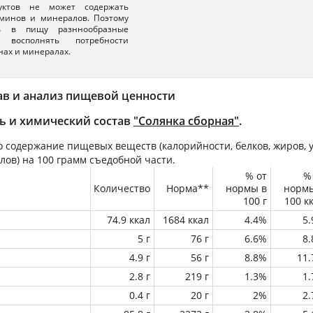
уктов не может содержать
минов и минералов. Поэтому
ть в пищу разннообразные
 восполнять потребности
нах и минералах.
ав и анализ пищевой ценности
ь и химический состав
"Солянка сборная"
.
 содержание пищевых веществ (калорийности, белков, жиров, у
лов) на
100 грамм
съедобной части.
% от
%
Количество
Норма**
нормы в
норм
100 г
100 к
74.9 ккал
1684 ккал
4.4%
5
5 г
76 г
6.6%
8
4.9 г
56 г
8.8%
11
2.8 г
219 г
1.3%
1
0.4 г
20 г
2%
2