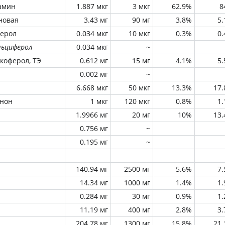
амин
1.887 мкг
3 мкг
62.9%
8
новая
3.43 мг
90 мг
3.8%
5
ферол
0.034 мкг
10 мкг
0.3%
0
льциферол
0.034 мкг
~
окоферол, ТЭ
0.612 мг
15 мг
4.1%
5
0.002 мг
~
6.668 мкг
50 мкг
13.3%
17
инон
1 мкг
120 мкг
0.8%
1
1.9966 мг
20 мг
10%
13
0.756 мг
~
0.195 мг
~
140.94 мг
2500 мг
5.6%
7
14.34 мг
1000 мг
1.4%
1
0.284 мг
30 мг
0.9%
1
11.19 мг
400 мг
2.8%
3
204.78 мг
1300 мг
15.8%
21