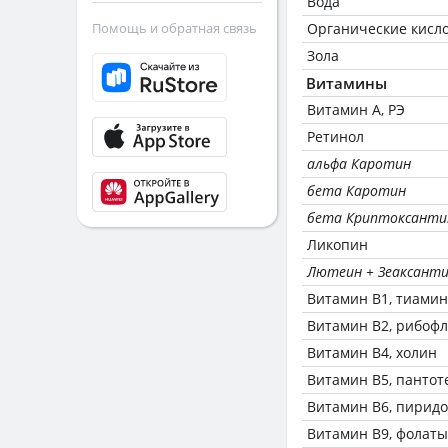
Вода
Помощь и обратная связь
Органические кисл
Зола
Витамины
Витамин А, РЭ
Ретинол
альфа Каротин
бета Каротин
бета Криптоксанти
Ликопин
Лютеин + Зеаксант
Витамин В1, тиамин
Витамин В2, рибоф
Витамин В4, холин
Витамин В5, пантот
Витамин В6, пирид
Витамин В9, фолаты