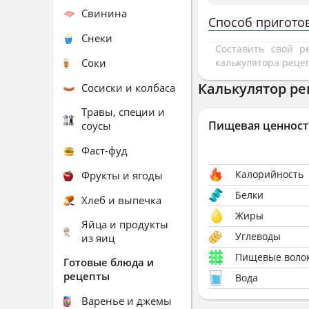
Свинина
Способ пригото
Снеки
Составить свой 
Соки
калькулятора реце
Калькулятор ре
Сосиски и колбаса
Травы, специи и
Пищевая ценност
соусы
Фаст-фуд
Калорийность
Фрукты и ягоды
Белки
Хлеб и выпечка
Жиры
Яйца и продукты
Углеводы
из яиц
Пищевые воло
Готовые блюда и
рецепты
Вода
Варенье и джемы