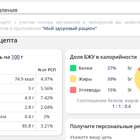
вления
рецепт с учетом потерь витаминов и минералов вы може
птов в приложении
"Мой здоровый рацион"
.
цепта
ь на
100
г
Доля БЖУ в калорийности
Белки
27
%
5
г
% от РСП
74.9
ккал
4.97
%
Жиры
59
%
5
г
5
г
5.56
%
Углеводы
15
%
3
г
4.9
г
7.42
%
Соотношение белков, жиров 
1 : 1 : 0.6
2.8
г
2.04
%
кна
0.4
г
2
%
85.8
г
3.21
%
Получите персональные р
Укажите вашу цель