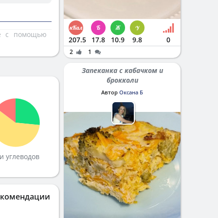
те с помощью
207.5
17.8
10.9
9.8
0
2
1
Запеканка с кабачком и
брокколи
Автор
Оксана Б
и углеводов
екомендации