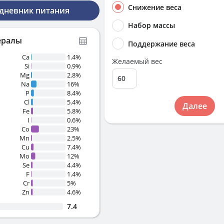
Снижение веса
 дневник питания
Набор массы
ералы
Поддержание веса
Ca
1.4%
Желаемый вес
Si
0.9%
Mg
2.8%
Na
16%
P
8.4%
Cl
5.4%
Далее
Fe
5.8%
I
0.6%
Co
23%
Mn
2.5%
Cu
7.4%
Mo
12%
Se
4.4%
F
1.4%
Cr
5%
Zn
4.6%
7.4