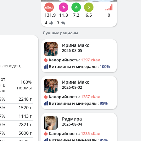
131.9
11.3
7.2
6.5
0
4
3
Лучшие рационы
Ирина Макс
2026-08-05
Калорийность:
1397 кКал
глеводов,
Витамины и минералы:
100%
 от
100%
Ирина Макс
ы в
нормы
2026-08-02
кал
Калорийность:
1387 кКал
.9%
2248 г
Витамины и минералы:
98%
.8%
1520 г
.7%
1143 г
Радмира
.7%
7821 г
2026-08-04
.7%
5000 г
Калорийность:
1235 кКал
Витамины и минералы:
85%