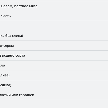
в целом, постное мясо
 часть
ка без слива)
Консервы
высшего сорта
сло
слива)
 слива)
олотый или горошек