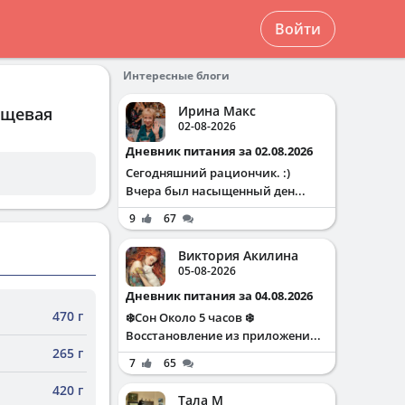
Войти
Интересные блоги
Ирина Макс
ищевая
02-08-2026
Дневник питания за 02.08.2026
Сегодняшний рациончик. :)
Вчера был насыщенный ден...
9
67
Виктория Акилина
05-08-2026
Дневник питания за 04.08.2026
470 г
❄️Сон Около 5 часов ❄️
Восстановление из приложени...
265 г
7
65
420 г
Тала М