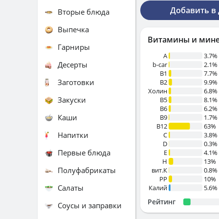
Добавить в
Вторые блюда
Выпечка
Витамины и мин
Гарниры
A
3.7%
Десерты
b-car
2.1%
В1
7.7%
Заготовки
B2
9.9%
Холин
6.8%
Закуски
B5
8.1%
B6
6.2%
Каши
B9
1.7%
B12
63%
Напитки
C
3.8%
D
0.3%
Первые блюда
E
4.1%
H
13%
Полуфабрикаты
вит.К
0.8%
PP
10%
Салаты
Калий
5.6%
Рейтинг
Соусы и заправки