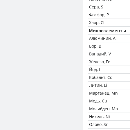
Сера, S
Фосфор, P
Хлор, Cl
Микроэлементы
Алюминий, Al
Бор, B
Ванадий, V
Железо, Fe
Йод, I
Кобальт, Co
Литий, Li
Марганец, Mn
Медь, Cu
Молибден, Mo
Никель, Ni
Олово, Sn