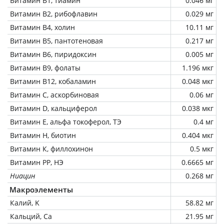
Витамин В1, тиамин
0.046 мг
Витамин В2, рибофлавин
0.029 мг
Витамин В4, холин
10.11 мг
Витамин В5, пантотеновая
0.217 мг
Витамин В6, пиридоксин
0.005 мг
Витамин В9, фолаты
1.196 мкг
Витамин В12, кобаламин
0.048 мкг
Витамин C, аскорбиновая
0.06 мг
Витамин D, кальциферол
0.038 мкг
Витамин Е, альфа токоферол, ТЭ
0.4 мг
Витамин Н, биотин
0.404 мкг
Витамин К, филлохинон
0.5 мкг
Витамин РР, НЭ
0.6665 мг
Ниацин
0.268 мг
Макроэлементы
Калий, K
58.82 мг
Кальций, Ca
21.95 мг