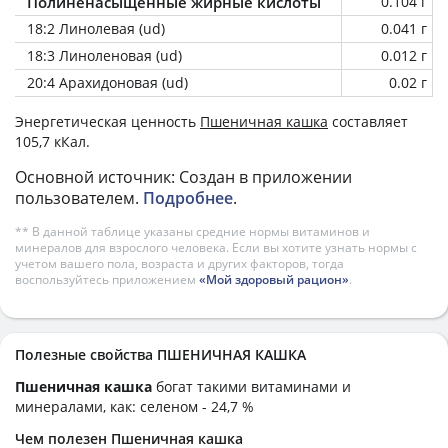
Полиненасыщенные жирные кислоты
0.104 г
18:2 Линолевая (ud)
0.041 г
18:3 Линоленовая (ud)
0.012 г
20:4 Арахидоновая (ud)
0.02 г
Энергетическая ценность
Пшеничная кашка
составляет
105,7 кКал.
Основной источник: Создан в приложении
пользователем.
Подробнее
.
** В данной таблице указаны средние нормы витаминов и
минералов для взрослого человека. Если вы хотите узнать нормы с
учетом вашего пола, возраста и других факторов, тогда
воспользуйтесь приложением
«Мой здоровый рацион»
.
Полезные свойства ПШЕНИЧНАЯ КАШКА
Пшеничная кашка
богат такими витаминами и
минералами, как: селеном - 24,7 %
Чем полезен Пшеничная кашка