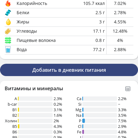
Калорийность
105.7
ккал
7.02
%
Белки
2.5
г
2.78
%
Жиры
3
г
4.55
%
Углеводы
17.1
г
12.48
%
Пищевые волокна
0.8
г
4
%
Вода
77.2
г
2.88
%
Добавить в дневник питания
Витамины и минералы
A
2.3%
Ca
2.2%
b-car
0.2%
Si
~
В1
3.1%
Mg
3.3%
B2
1.6%
Na
3.5%
Холин
2%
P
7.5%
B5
4.3%
Cl
2.9%
B6
0.3%
Fe
4.8%
B9
0.3%
I
0.7%