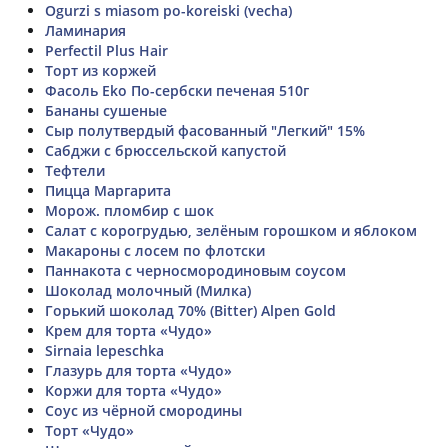
Ogurzi s miasom po-koreiski (vecha)
Ламинария
Perfectil Plus Hair
Торт из коржей
Фасоль Eko По-сербски печеная 510г
Бананы сушеные
Сыр полутвердый фасованный "Легкий" 15%
Сабджи с брюссельской капустой
Тефтели
Пицца Маргарита
Морож. пломбир с шок
Салат с корогрудью, зелёным горошком и яблоком
Макароны с лосем по флотски
Паннакота с черносмородиновым соусом
Шоколад молочный (Милка)
Горький шоколад 70% (Bitter) Alpen Gold
Крем для торта «Чудо»
Sirnaia lepeschka
Глазурь для торта «Чудо»
Коржи для торта «Чудо»
Соус из чёрной смородины
Торт «Чудо»