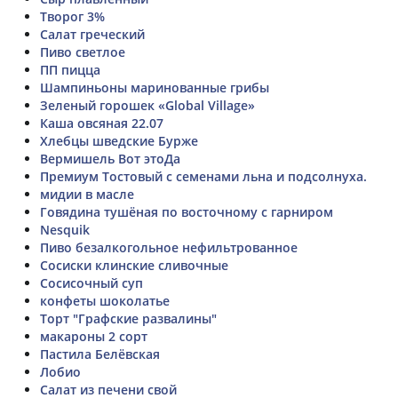
Творог 3%
Салат греческий
Пиво светлое
ПП пицца
Шампиньоны маринованные грибы
Зеленый горошек «Global Village»
Каша овсяная 22.07
Хлебцы шведские Бурже
Вермишель Вот этоДа
Премиум Тостовый с семенами льна и подсолнуха.
мидии в масле
Говядина тушёная по восточному с гарниром
Nesquik
Пиво безалкогольное нефильтрованное
Сосиски клинские сливочные
Сосисочный суп
конфеты шоколатье
Торт "Графские развалины"
макароны 2 сорт
Пастила Белёвская
Лобио
Салат из печени свой