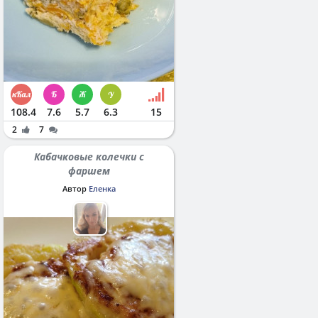
108.4
7.6
5.7
6.3
15
2
7
Кабачковые колечки с
фаршем
Автор
Еленка