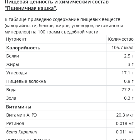
Пищевая ценность и химический состав
"Пшеничная кашка"
.
В таблице приведено содержание пищевых веществ
(калорийности, белков, жиров, углеводов, витаминов и
минералов) на
100 грамм
съедобной части.
Нутриент
Количество
Калорийность
105.7 ккал
Белки
2.5 г
Жиры
3 г
Углеводы
17.1 г
Пищевые волокна
0.8 г
Вода
77.2 г
Зола
0.3 г
Витамины
Витамин А, РЭ
20.3 мкг
Ретинол
0.018 мг
бета Каротин
0.011 мг