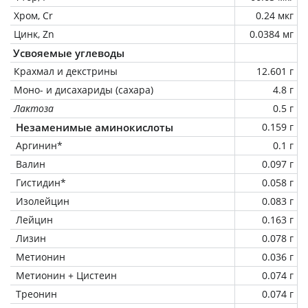
Хром, Cr
0.24 мкг
Цинк, Zn
0.0384 мг
Усвояемые углеводы
Крахмал и декстрины
12.601 г
Моно- и дисахариды (сахара)
4.8 г
Лактоза
0.5 г
Незаменимые аминокислоты
0.159 г
Аргинин*
0.1 г
Валин
0.097 г
Гистидин*
0.058 г
Изолейцин
0.083 г
Лейцин
0.163 г
Лизин
0.078 г
Метионин
0.036 г
Метионин + Цистеин
0.074 г
Треонин
0.074 г