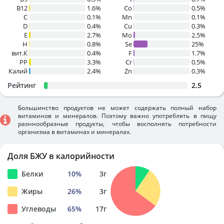
B12
1.6%
Co
0.5%
C
0.1%
Mn
0.1%
D
0.4%
Cu
0.3%
E
2.7%
Mo
2.5%
H
0.8%
Se
25%
вит.К
0.4%
F
1.7%
PP
3.3%
Cr
0.5%
Калий
2.4%
Zn
0.3%
Рейтинг
2.5
Большинство продуктов не может содержать полный набор
витаминов и минералов. Поэтому важно употреблять в пищу
разннообразные продукты, чтобы восполнять потребности
организма в витаминах и минералах.
Доля БЖУ в калорийности
Белки
10
%
3
г
Жиры
26
%
3
г
Углеводы
65
%
17
г