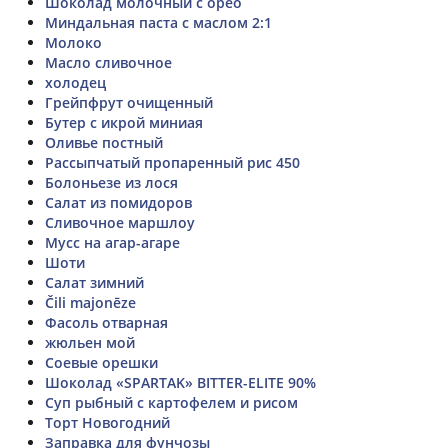
Шоколад молочный с орео
Миндальная паста с маслом 2:1
Молоко
Масло сливочное
холодец
Грейпфрут очищенный
Бутер с икрой миниая
Оливье постный
Рассыпчатый пропаренный рис 450
Болоньезе из лося
Салат из помидоров
Сливочное маршлоу
Мусс на агар-агаре
Шоти
Салат зимний
Čili majonēze
Фасоль отварная
жюльен мой
Соевые орешки
Шоколад «SPARTAK» BITTER-ELITE 90%
Суп рыбный с картофелем и рисом
Торт Новогодний
Заправка для фунчозы