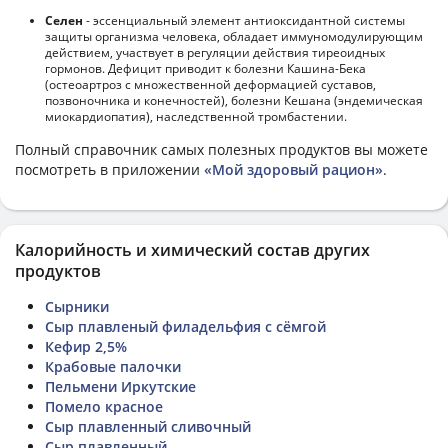
Селен
- эссенциальный элемент антиоксидантной системы
защиты организма человека, обладает иммуномодулирующим
действием, участвует в регуляции действия тиреоидных
гормонов. Дефицит приводит к болезни Кашина-Бека
(остеоартроз с множественной деформацией суставов,
позвоночника и конечностей), болезни Кешана (эндемическая
миокардиопатия), наследственной тромбастении.
Полный справочник самых полезных продуктов вы можете
посмотреть в приложении
«Мой здоровый рацион»
.
Калорийность и химический состав других
продуктов
Сырники
Сыр плавленый филадельфия с сёмгой
Кефир 2,5%
Крабовые палочки
Пельмени Иркутские
Помело красное
Сыр плавленный сливочный
Сыр плавленный