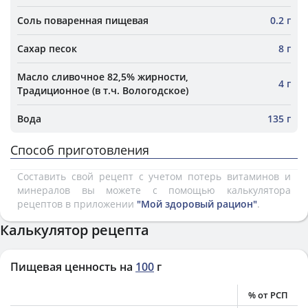
Соль поваренная пищевая
0.2 г
Сахар песок
8 г
Масло сливочное 82,5% жирности,
4 г
Традиционное (в т.ч. Вологодское)
Вода
135 г
Способ приготовления
Составить свой рецепт с учетом потерь витаминов и
минералов вы можете с помощью калькулятора
рецептов в приложении
"Мой здоровый рацион"
.
Калькулятор рецепта
Пищевая ценность на
100
г
% от РСП