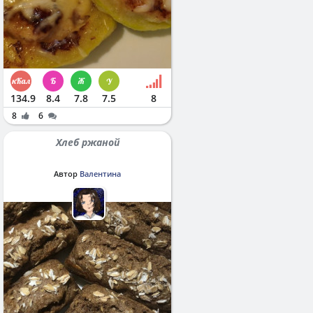
134.9
8.4
7.8
7.5
8
8
6
Хлеб ржаной
Автор
Валентина