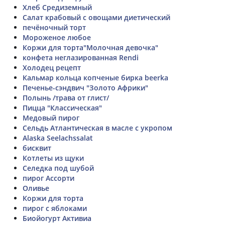
Хлеб Средиземный
Салат крабовый с овощами диетический
печёночный торт
Мороженое любое
Коржи для торта"Молочная девочка"
конфета неглазированная Rendi
Холодец рецепт
Кальмар кольца копченые бирка beerka
Печенье-сэндвич "Золото Африки"
Полынь /трава от глист/
Пицца "Классическая"
Медовый пирог
Сельдь Атлантическая в масле с укропом
Alaska Seelachssalat
бисквит
Котлеты из щуки
Селедка под шубой
пирог Ассорти
Оливье
Коржи для торта
пирог с яблоками
Биойогурт Активиа