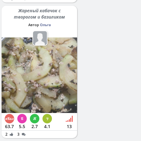
Жареный кабачок с
творогом и базиликом
Автор
Ольга
63.7
5.5
2.7
4.1
13
2
3