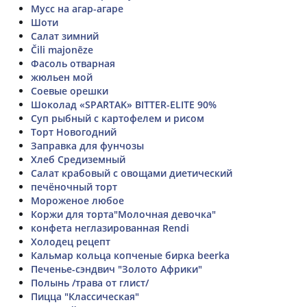
Мусс на агар-агаре
Шоти
Салат зимний
Čili majonēze
Фасоль отварная
жюльен мой
Соевые орешки
Шоколад «SPARTAK» BITTER-ELITE 90%
Суп рыбный с картофелем и рисом
Торт Новогодний
Заправка для фунчозы
Хлеб Средиземный
Салат крабовый с овощами диетический
печёночный торт
Мороженое любое
Коржи для торта"Молочная девочка"
конфета неглазированная Rendi
Холодец рецепт
Кальмар кольца копченые бирка beerka
Печенье-сэндвич "Золото Африки"
Полынь /трава от глист/
Пицца "Классическая"