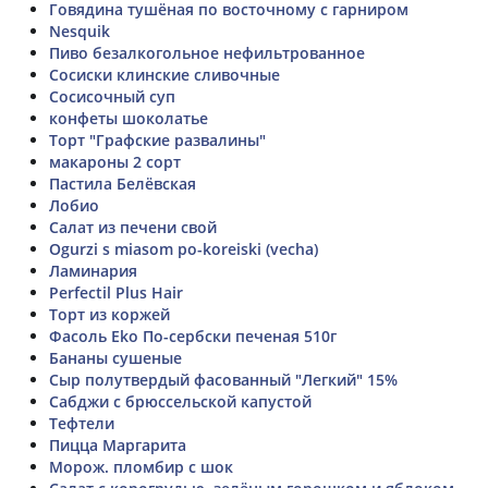
Говядина тушёная по восточному с гарниром
Nesquik
Пиво безалкогольное нефильтрованное
Сосиски клинские сливочные
Сосисочный суп
конфеты шоколатье
Торт "Графские развалины"
макароны 2 сорт
Пастила Белёвская
Лобио
Салат из печени свой
Ogurzi s miasom po-koreiski (vecha)
Ламинария
Perfectil Plus Hair
Торт из коржей
Фасоль Eko По-сербски печеная 510г
Бананы сушеные
Сыр полутвердый фасованный "Легкий" 15%
Сабджи с брюссельской капустой
Тефтели
Пицца Маргарита
Морож. пломбир с шок