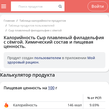
Войти
Главная
Таблица калорийности продуктов
Таблица продуктов пользователей
Сыр плавленый филадельфия с сёмгой
Калорийность
Сыр плавленый филадельфия
с сёмгой
. Химический состав и пищевая
ценность.
Продукт создан
пользователем
в приложении
Мой
здоровый рацион
.
Калькулятор продукта
Пищевая ценность на
100
г
% от РСП
Калорийность
146
ккал
9.69
%