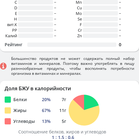
C
~
Mn
~
D
~
Cu
~
E
~
Mo
~
H
~
Se
~
вит.К
~
F
~
PP
~
Cr
~
Калий
~
Zn
~
Рейтинг
0
Большинство продуктов не может содержать полный набор
витаминов и минералов. Поэтому важно употреблять в пищу
разннообразные продукты, чтобы восполнять потребности
организма в витаминах и минералах.
Доля БЖУ в калорийности
Белки
20
%
7
г
Жиры
67
%
11
г
Углеводы
13
%
5
г
Соотношение белков, жиров и углеводов
1 : 1.5 : 0.6