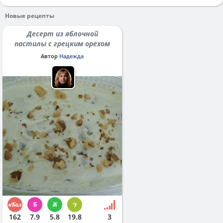
Новые рецепты
Десерт из яблочной
пастилы с грецким орехом
Автор
Надежда
162
7.9
5.8
19.8
3