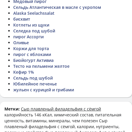
Медовый пирог
Сельдь Атлантическая в масле с укропом
Alaska Seelachssalat
бисквит
Котлеты из щуки
Селедка под шубой
пирог Ассорти
Оливье
Коржи для торта
пирог с яблоками
Биойогурт Активиа
Тесто на пельмени желтое
Кефир 1%
Сельдь под шубой
Юбилейное печенье
жульен с курицей и грибами
Метки:
Сыр плавленый филадельфия с сёмгой
калорийность 146 кКал, химический состав, питательная
ценность, витамины, минералы, чем полезен Сыр
плавленый филадельфия с сёмгой, калории, нутриенты,