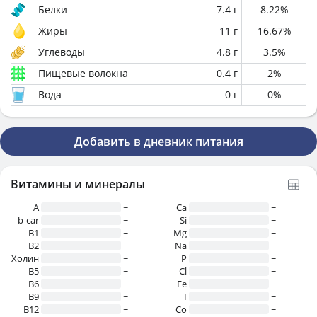
Белки
7.4
г
8.22
%
Жиры
11
г
16.67
%
Углеводы
4.8
г
3.5
%
Пищевые волокна
0.4
г
2
%
Вода
0
г
0
%
Добавить в дневник питания
Витамины и минералы
A
~
Ca
~
b-car
~
Si
~
В1
~
Mg
~
B2
~
Na
~
Холин
~
P
~
B5
~
Cl
~
B6
~
Fe
~
B9
~
I
~
B12
~
Co
~