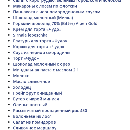
Салат с корогрудью, зелёным горошком и яблоком
Макароны с лосем по флотски
Паннакота с черносмородиновым соусом
Шоколад молочный (Милка)
Горький шоколад 70% (Bitter) Alpen Gold
Крем для торта «Чудо»
Sirnaia lepeschka
Глазурь для торта «Чудо»
Коржи для торта «Чудо»
Соус из чёрной смородины
Торт «Чудо»
Шоколад молочный с орео
Миндальная паста с маслом 2:1
Молоко
Масло сливочное
холодец
Грейпфрут очищенный
Бутер с икрой миниая
Оливье постный
Рассыпчатый пропаренный рис 450
Болоньезе из лося
Салат из помидоров
Сливочное маршлоу