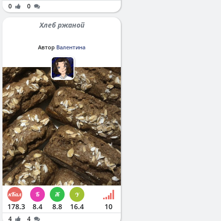
0
0
Хлеб ржаной
Автор
Валентина
178.3
8.4
8.8
16.4
10
4
4