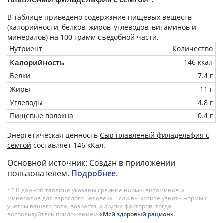
В таблице приведено содержание пищевых веществ
(калорийности, белков, жиров, углеводов, витаминов и
минералов) на
100 грамм
съедобной части.
Нутриент
Количество
Калорийность
146 ккал
Белки
7.4 г
Жиры
11 г
Углеводы
4.8 г
Пищевые волокна
0.4 г
Энергетическая ценность
Сыр плавленый филадельфия с
сёмгой
составляет 146 кКал.
Основной источник: Создан в приложении
пользователем.
Подробнее
.
** В данной таблице указаны средние нормы витаминов и
минералов для взрослого человека. Если вы хотите узнать нормы с
учетом вашего пола, возраста и других факторов, тогда
воспользуйтесь приложением
«Мой здоровый рацион»
.