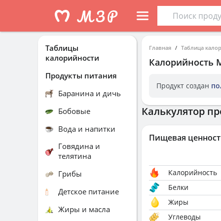
Таблицы
Главная
Таблица кало
калорийности
Калорийность
Продукты питания
Продукт создан
по
Баранина и дичь
Калькулятор пр
Бобовые
Вода и напитки
Пищевая ценност
Говядина и
телятина
Калорийность
Грибы
Белки
Детское питание
Жиры
Жиры и масла
Углеводы