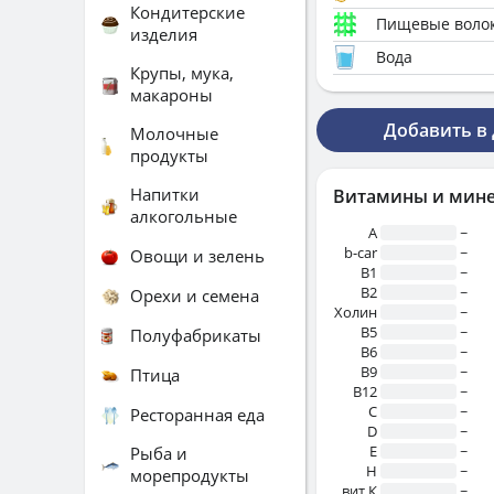
Кондитерские
Пищевые воло
изделия
Вода
Крупы, мука,
макароны
Добавить в
Молочные
продукты
Напитки
Витамины и мин
алкогольные
A
~
b-car
~
Овощи и зелень
В1
~
B2
~
Орехи и семена
Холин
~
B5
~
Полуфабрикаты
B6
~
B9
~
Птица
B12
~
C
~
Ресторанная еда
D
~
E
~
Рыба и
H
~
морепродукты
вит.К
~