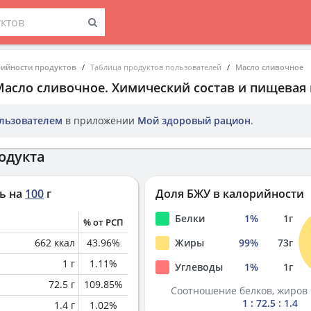
рийности продуктов
Таблица продуктов пользователей
Масло сливочное
Масло сливочное
. Химический состав и пищевая 
льзователем
в приложении
Мой здоровый рацион
.
одукта
ь на
100
г
Доля БЖУ в калорийности
Белки
1
%
1
г
% от РСП
662
ккал
43.96
%
Жиры
99
%
73
г
1
г
1.11
%
Углеводы
1
%
1
г
72.5
г
109.85
%
Соотношение белков, жиров 
1 : 72.5 : 1.4
1.4
г
1.02
%