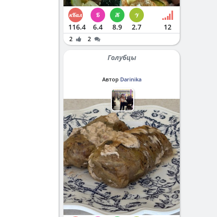
116.4
6.4
8.9
2.7
12
2
2
Голубцы
Автор
Darinika