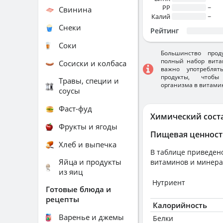
PP
~
Свинина
Калий
~
Снеки
Рейтинг
Соки
Большинство прод
полный набор вита
Сосиски и колбаса
важно употребля
продукты, чтобы
Травы, специи и
организма в витами
соусы
Фаст-фуд
Химический сост
Фрукты и ягоды
Пищевая ценност
Хлеб и выпечка
В таблице приведено
Яйца и продукты
витаминов и минера
из яиц
Нутриент
Готовые блюда и
рецепты
Калорийность
Варенье и джемы
Белки