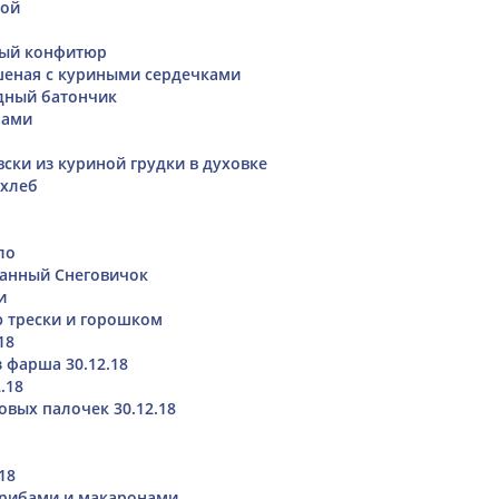
бой
ый конфитюр
шеная с куриными сердечками
адный батончик
нами
вски из куриной грудки в духовке
 хлеб
ло
ванный Снеговичок
и
ю трески и горошком
18
 фарша 30.12.18
.18
овых палочек 30.12.18
18
грибами и макаронами