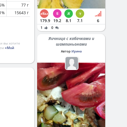
.6%
77 г
.1%
15643 г
179.9
19.2
8.1
7.1
6
1
0
Яичница с кабачками и
и вы хотите
шампиньонами
ием
«Мой
Автор
Ирина