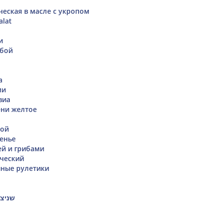
ческая в масле с укропом
alat
и
убой
а
ми
виа
ени желтое
бой
енье
ей и грибами
ческий
иные рулетики
שניצל