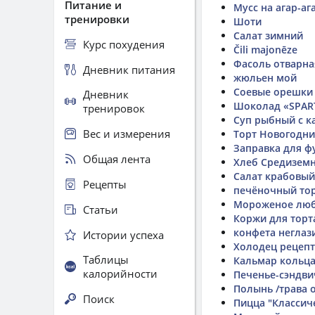
Питание и
Мусс на агар-аг
тренировки
Шоти
Салат зимний
Курс похудения
Čili majonēze
Фасоль отварна
Дневник питания
жюльен мой
Соевые орешки
Дневник
Шоколад «SPART
тренировок
Суп рыбный с к
Вес и измерения
Торт Новогодн
Заправка для ф
Общая лента
Хлеб Средизем
Салат крабовый
Рецепты
печёночный то
Мороженое лю
Статьи
Коржи для торт
конфета неглаз
Истории успеха
Холодец рецепт
Таблицы
Кальмар кольца
калорийности
Печенье-сэндви
Полынь /трава о
Поиск
Пицца "Классич