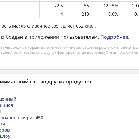
72.5 г
56 г
129.5%
19
1.4 г
219 г
0.6%
0
ность
Масло сливочное
составляет 662 кКал.
к: Создан в приложении пользователем.
Подробнее
.
азаны средние нормы витаминов и минералов для взрослого человека. Есл
вашего пола, возраста и других факторов, тогда воспользуйтесь приложен
имический состав других продуктов
щенный
миниая
й
опаренный рис 450
ося
оров
шлоу