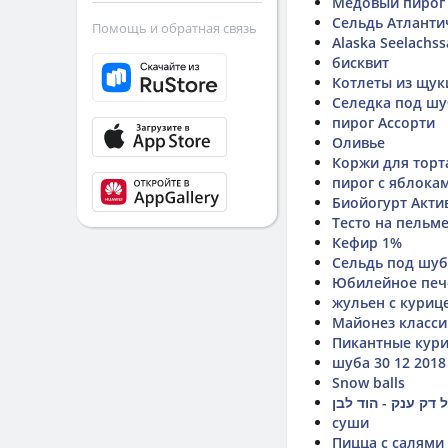
Медовый пирог
Сельдь Атланти
Помощь и обратная связь
Alaska Seelachss
бисквит
Котлеты из щук
Селедка под ш
пирог Ассорти
Оливье
Коржи для торт
пирог с яблока
Биойогурт Акти
Тесто на пельм
Кефир 1%
Сельдь под шу
Юбилейное печ
жульен с куриц
Майонез класси
Пикантные кур
шуба 30 12 2018
Snow balls
 דק ענק - הוד לבן
суши
Пицца с салями