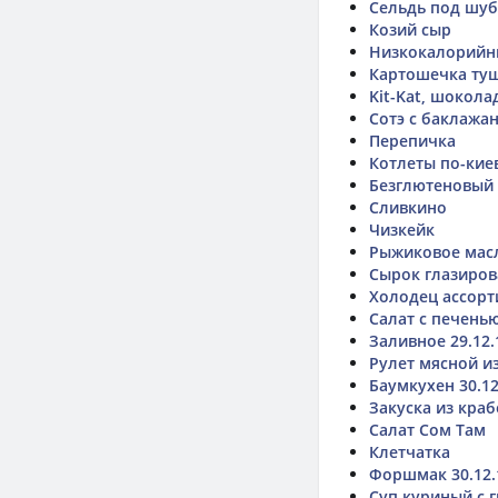
Сельдь под шу
Козий сыр
Низкокалорийн
Картошечка ту
Kit-Kat, шокол
Сотэ с баклажа
Перепичка
Котлеты по-кие
Безглютеновый
Сливкино
Чизкейк
Рыжиковое мас
Сырок глазиро
Холодец ассорт
Салат с печень
Заливное 29.12.
Рулет мясной из
Баумкухен 30.12
Закуска из краб
Салат Сом Там
Клетчатка
Форшмак 30.12.
Суп куриный с 