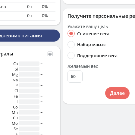
кна
0
г
0
%
0
г
0
%
Получите персональные р
Укажите вашу цель
Снижение веса
 дневник питания
Набор массы
ералы
Поддержание веса
Ca
~
Желаемый вес
Si
~
Mg
~
Na
~
P
~
Cl
~
Далее
Fe
~
I
~
Co
~
Mn
~
Cu
~
Mo
~
Se
~
F
~