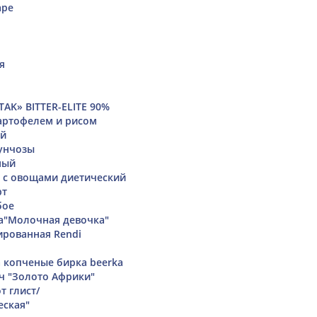
аре
я
AK» BITTER-ELITE 90%
артофелем и рисом
ий
унчозы
ный
 с овощами диетический
рт
бое
а"Молочная девочка"
ированная Rendi
 копченые бирка beerka
ч "Золото Африки"
т глист/
еская"