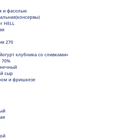
м и фасолью
альная(консервы)
r HELL
ая
ия 270
 йогурт клубника со сливками»
 70%
лнечный
ий сыр
ром и фришкезе
ый
ая
бой