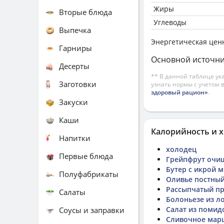
Жиры
Вторые блюда
Углеводы
Выпечка
Энергетическая цен
Гарниры
Основной источни
Десерты
** В данной таблице ук
Заготовки
узнать нормы с учетом 
здоровый рацион»
.
Закуски
Каши
Калорийность и х
Напитки
холодец
Первые блюда
Грейпфрут очи
Бутер с икрой 
Полуфабрикаты
Оливье постны
Рассыпчатый пр
Салаты
Болоньезе из л
Салат из помид
Соусы и заправки
Сливочное мар