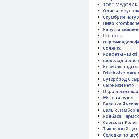
ТОРТ МЕДОВИК
Оливье с тунцо
Скумбрия натур
Пиво Krombache
Капуста квашен
Шпроты
сыр филадельф
Солянка
Конфеты «Lakti
шоколад рошен
Козинак подсо
Frischkäse мягк
Бутерброд с сы
Сырники кето
Икра лососевая
Мясной рулет
Вяленка Ямская
Балык Ламберн
Колбаса Пармск
Сервелат Релит
Тыквенный суп
Селедка по шу