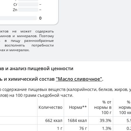
Cr
~
Zn
~
0
уктов не может содержать
минов и минералов. Поэтому
ть в пищу разннообразные
 восполнять потребности
нах и минералах.
ав и анализ пищевой ценности
ь и химический состав
"Масло сливочное"
.
 содержание пищевых веществ (калорийности, белков, жиров, у
лов) на
100 грамм
съедобной части.
% от
%
Количество
Норма**
нормы в
норм
100 г
100 к
662 ккал
1684 ккал
39.3%
5
1 г
76 г
1.3%
0