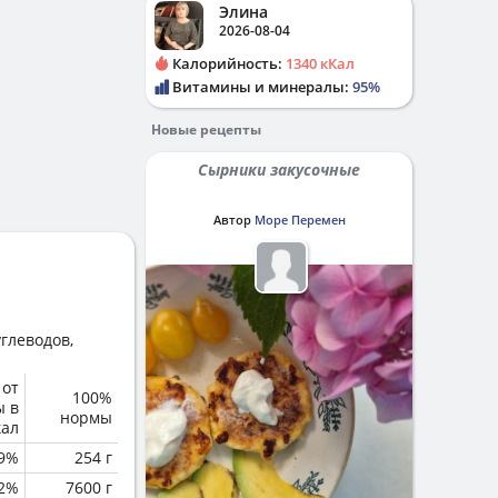
Элина
2026-08-04
Калорийность:
1340 кКал
Витамины и минералы:
95%
Новые рецепты
Сырники закусочные
Автор
Море Перемен
глеводов,
 от
100%
ы в
нормы
кал
.9%
254 г
.2%
7600 г