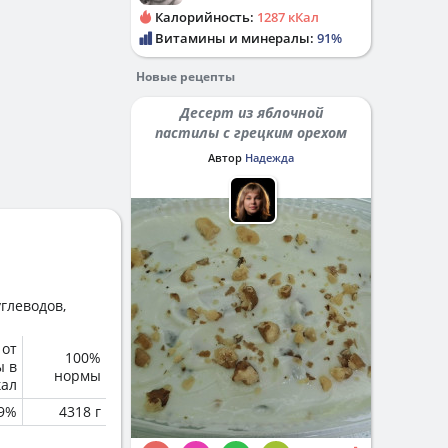
Калорийность:
1287 кКал
Витамины и минералы:
91%
Новые рецепты
Десерт из яблочной
пастилы с грецким орехом
Автор
Надежда
глеводов,
 от
100%
ы в
нормы
кал
.9%
4318 г