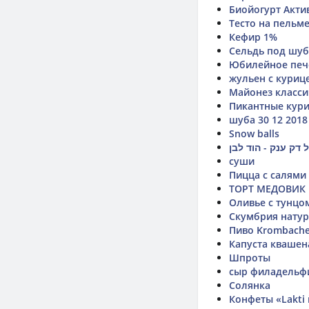
Биойогурт Акти
Тесто на пельм
Кефир 1%
Сельдь под шу
Юбилейное печ
жульен с куриц
Майонез класси
Пикантные кур
шуба 30 12 2018
Snow balls
 דק ענק - הוד לבן
суши
Пицца с салями
ТОРТ МЕДОВИК
Оливье с тунцо
Скумбрия натур
Пиво Krombache
Капуста квашен
Шпроты
сыр филадельф
Солянка
Конфеты «Lakti