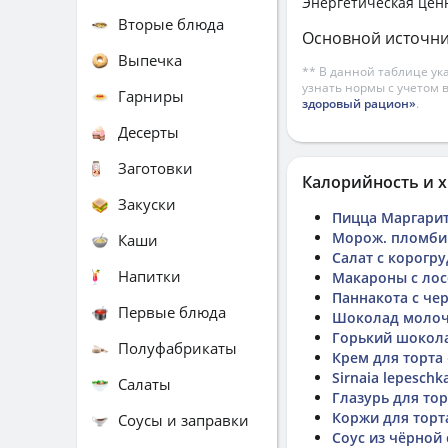
Энергетическая цен
Вторые блюда
Основной источни
Выпечка
** В данной таблице ук
узнать нормы с учетом 
Гарниры
здоровый рацион»
.
Десерты
Заготовки
Калорийность и х
Закуски
Пицца Маргари
Морож. пломби
Каши
Салат с корогр
Напитки
Макароны с лос
Паннакота с ч
Первые блюда
Шоколад молоч
Горький шоколад
Полуфабрикаты
Крем для торта
Sirnaia lepeschk
Салаты
Глазурь для то
Коржи для торт
Соусы и заправки
Соус из чёрной