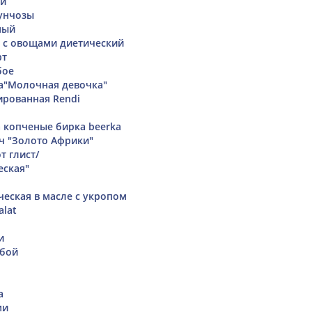
ий
унчозы
ный
 с овощами диетический
рт
бое
а"Молочная девочка"
ированная Rendi
 копченые бирка beerka
ч "Золото Африки"
т глист/
еская"
ческая в масле с укропом
alat
и
убой
а
ми