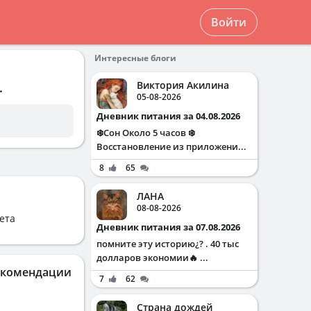
Войти
Интересные блоги
Виктория Акилина
.
05-08-2026
Дневник питания за 04.08.2026
❄️Сон Около 5 часов ❄️
Восстановление из приложени...
8
65
ЛАНА
08-08-2026
ета
Дневник питания за 07.08.2026
помните эту историю¿? . 40 тыс
долларов экономии🔥 ...
екомендации
7
62
Страна дождей