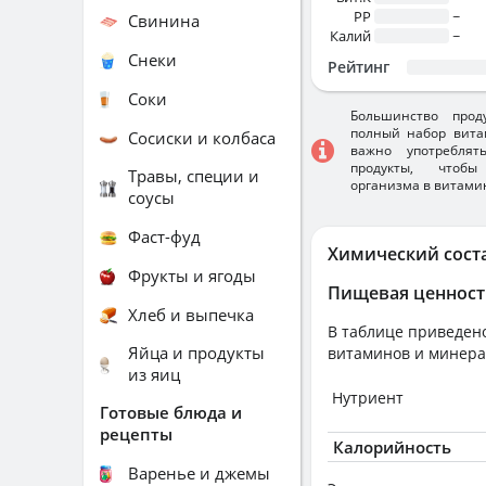
PP
~
Свинина
Калий
~
Снеки
Рейтинг
Соки
Большинство прод
полный набор вита
Сосиски и колбаса
важно употребля
продукты, чтобы
Травы, специи и
организма в витами
соусы
Фаст-фуд
Химический сост
Фрукты и ягоды
Пищевая ценност
Хлеб и выпечка
В таблице приведено
Яйца и продукты
витаминов и минера
из яиц
Нутриент
Готовые блюда и
рецепты
Калорийность
Варенье и джемы