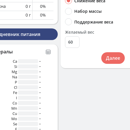
Снижение веса
кна
0
г
0
%
Набор массы
0
г
0
%
Поддержание веса
Желаемый вес
 дневник питания
ералы
Далее
Ca
~
Si
~
Mg
~
Na
~
P
~
Cl
~
Fe
~
I
~
Co
~
Mn
~
Cu
~
Mo
~
Se
~
F
~