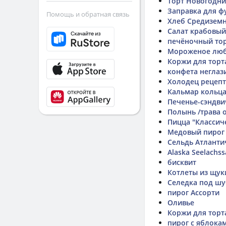
Торт Новогодн
Заправка для ф
Помощь и обратная связь
Хлеб Средизем
Салат крабовый
печёночный то
Мороженое лю
Коржи для торт
конфета неглаз
Холодец рецепт
Кальмар кольца
Печенье-сэндви
Полынь /трава о
Пицца "Классич
Медовый пирог
Сельдь Атланти
Alaska Seelachss
бисквит
Котлеты из щук
Селедка под ш
пирог Ассорти
Оливье
Коржи для торт
пирог с яблока