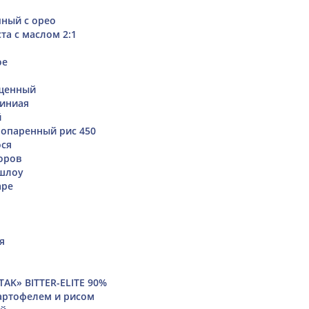
ный с орео
та с маслом 2:1
ое
щенный
миниая
й
опаренный рис 450
ося
оров
шлоу
аре
я
AK» BITTER-ELITE 90%
артофелем и рисом