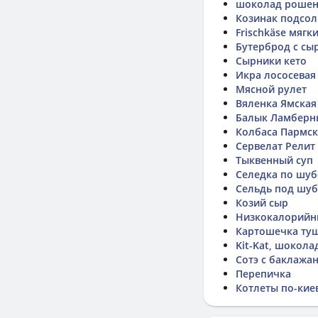
шоколад рошен
Козинак подсо
Frischkäse мягк
Бутерброд с сы
Сырники кето
Икра лососевая
Мясной рулет
Вяленка Ямская
Балык Ламберн
Колбаса Пармск
Сервелат Релит
Тыквенный суп
Селедка по шу
Сельдь под шу
Козий сыр
Низкокалорийн
Картошечка ту
Kit-Kat, шокол
Сотэ с баклажа
Перепичка
Котлеты по-кие