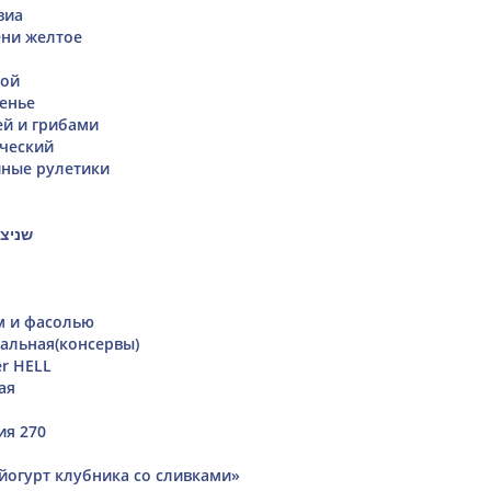
виа
ени желтое
бой
енье
ей и грибами
ческий
иные рулетики
שניצל
м и фасолью
альная(консервы)
r HELL
ая
ия 270
 йогурт клубника со сливками»