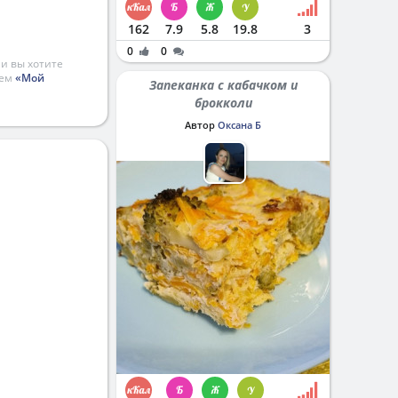
162
7.9
5.8
19.8
3
0
0
и вы хотите
ием
«Мой
Запеканка с кабачком и
брокколи
Автор
Оксана Б