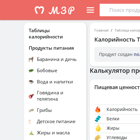
Таблицы
Главная
Таблица кало
калорийности
Калорийность
Продукты питания
Продукт создан
по
Баранина и дичь
Калькулятор пр
Бобовые
Вода и напитки
Пищевая ценност
Говядина и
телятина
Калорийность
Грибы
Белки
Детское питание
Жиры
Жиры и масла
Углеводы