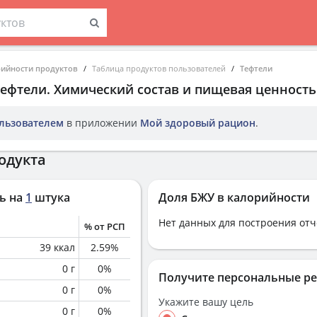
рийности продуктов
Таблица продуктов пользователей
Тефтели
Тефтели
. Химический состав и пищевая ценность
льзователем
в приложении
Мой здоровый рацион
.
одукта
ь на
1
штука
Доля БЖУ в калорийности
Нет данных для построения отч
% от РСП
39
ккал
2.59
%
0
г
0
%
Получите персональные р
0
г
0
%
Укажите вашу цель
0
г
0
%