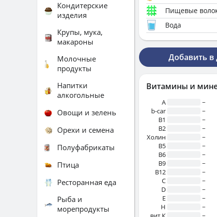
Кондитерские
Пищевые воло
изделия
Вода
Крупы, мука,
макароны
Добавить в
Молочные
продукты
Напитки
Витамины и мин
алкогольные
A
~
b-car
~
Овощи и зелень
В1
~
B2
~
Орехи и семена
Холин
~
B5
~
Полуфабрикаты
B6
~
B9
~
Птица
B12
~
C
~
Ресторанная еда
D
~
E
~
Рыба и
H
~
морепродукты
вит.К
~