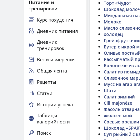
Питание и
Торт «Чудо»
тренировки
Шоколад молоч
Миндальная пас
Курс похудения
Молоко
Масло сливочн
Дневник питания
холодец
Грейпфрут очи
Дневник
Бутер с икрой 
тренировок
Оливье постны
Вес и измерения
Рассыпчатый пр
Болоньезе из л
Общая лента
Салат из помид
Сливочное мар
Рецепты
Мусс на агар-аг
Шоти
Статьи
Салат зимний
Čili majonēze
Истории успеха
Фасоль отварна
Таблицы
жюльен мой
калорийности
Соевые орешки
Шоколад «SPART
Поиск
Суп рыбный с к