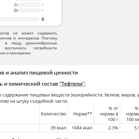
Cr
~
Zn
~
0
уктов не может содержать
минов и минералов. Поэтому
ть в пищу разннообразные
 восполнять потребности
нах и минералах.
ав и анализ пищевой ценности
ь и химический состав
"Тефтели"
.
 содержание пищевых веществ (калорийности, белков, жиров, у
лов) на
штуку
съедобной части.
% от
%
Количество
Норма**
нормы в
норм
100 г
100 к
39 ккал
1684 ккал
2.3%
5