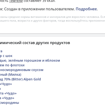
ность
Тефтели
составляет 39 кКал.
к: Создан в приложении пользователем.
Подробнее
.
азаны средние нормы витаминов и минералов для взрослого человека. Есл
вашего пола, возраста и других факторов, тогда воспользуйтесь приложен
имический состав других продуктов
та
р с шок
удью, зелёным горошком и яблоком
ем по флотски
ерносмородиновым соусом
ный (Милка)
 70% (Bitter) Alpen Gold
 «Чудо»
a
рта «Чудо»
а «Чудо»
 смородины