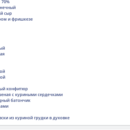
 70%
лнечный
ий сыр
ром и фришкезе
ый
ая
бой
бой
ый конфитюр
шеная с куриными сердечками
адный батончик
нами
вски из куриной грудки в духовке