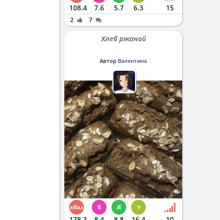
108.4
7.6
5.7
6.3
15
2
7
Хлеб ржаной
Автор
Валентина
178.3
8.4
8.8
16.4
10