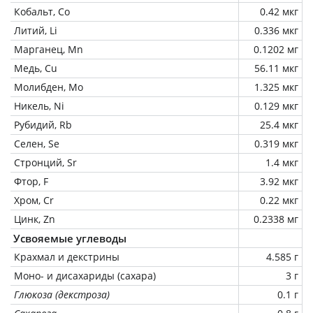
Кобальт, Co
0.42 мкг
Литий, Li
0.336 мкг
Марганец, Mn
0.1202 мг
Медь, Cu
56.11 мкг
Молибден, Mo
1.325 мкг
Никель, Ni
0.129 мкг
Рубидий, Rb
25.4 мкг
Селен, Se
0.319 мкг
Стронций, Sr
1.4 мкг
Фтор, F
3.92 мкг
Хром, Cr
0.22 мкг
Цинк, Zn
0.2338 мг
Усвояемые углеводы
Крахмал и декстрины
4.585 г
Моно- и дисахариды (сахара)
3 г
Глюкоза (декстроза)
0.1 г