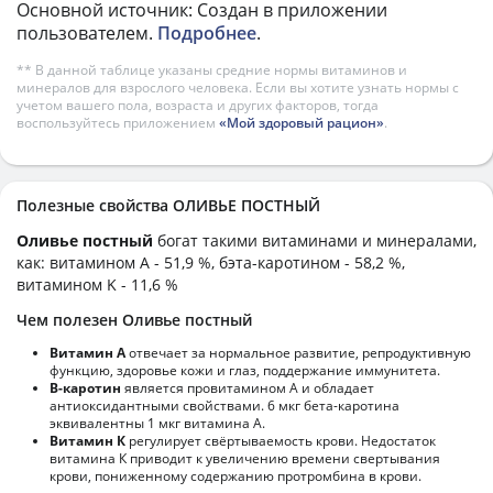
Основной источник: Создан в приложении
пользователем.
Подробнее
.
** В данной таблице указаны средние нормы витаминов и
минералов для взрослого человека. Если вы хотите узнать нормы с
учетом вашего пола, возраста и других факторов, тогда
воспользуйтесь приложением
«Мой здоровый рацион»
.
Полезные свойства ОЛИВЬЕ ПОСТНЫЙ
Оливье постный
богат такими витаминами и минералами,
как: витамином А - 51,9 %, бэта-каротином - 58,2 %,
витамином K - 11,6 %
Чем полезен Оливье постный
Витамин А
отвечает за нормальное развитие, репродуктивную
функцию, здоровье кожи и глаз, поддержание иммунитета.
В-каротин
является провитамином А и обладает
антиоксидантными свойствами. 6 мкг бета-каротина
эквивалентны 1 мкг витамина А.
Витамин К
регулирует свёртываемость крови. Недостаток
витамина К приводит к увеличению времени свертывания
крови, пониженному содержанию протромбина в крови.