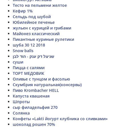
Тесто на пельмени желтое
Кефир 1%
Сельдь под шубой
Юбилейное печенье
жульен с курицей и грибами
Майонез классический
Пикантные куриные рулетики
шуба 30 12 2018
Snow balls
שניצל דק ענק - הוד לבן
суши
Пицца с салями
ТОРТ МЕДОВИК
Оливье с тунцом и фасолью
Скумбрия натуральная(консервы)
Пиво Krombacher HELL
Капуста квашеная
Шпроты
сыр филадельфия 270
Солянка
Конфеты «Lakti йогурт клубника со сливками»
шоколад рошен 70%