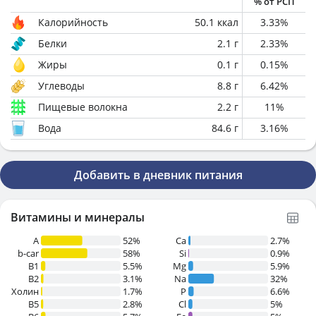
% от РСП
Калорийность
50.1
ккал
3.33
%
Белки
2.1
г
2.33
%
Жиры
0.1
г
0.15
%
Углеводы
8.8
г
6.42
%
Пищевые волокна
2.2
г
11
%
Вода
84.6
г
3.16
%
Добавить в дневник питания
Витамины и минералы
A
52%
Ca
2.7%
b-car
58%
Si
0.9%
В1
5.5%
Mg
5.9%
B2
3.1%
Na
32%
Холин
1.7%
P
6.6%
B5
2.8%
Cl
5%