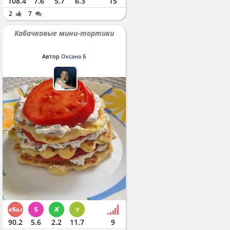
108.4
7.6
5.7
6.3
15
2
7
Кабачковые мини-тортики
Автор
Оксана Б
90.2
5.6
2.2
11.7
9