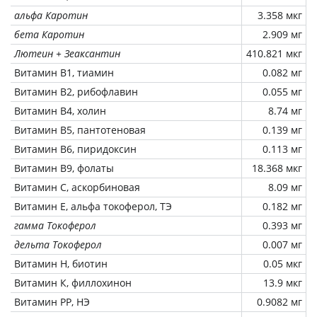
альфа Каротин
3.358 мкг
бета Каротин
2.909 мг
Лютеин + Зеаксантин
410.821 мкг
Витамин В1, тиамин
0.082 мг
Витамин В2, рибофлавин
0.055 мг
Витамин В4, холин
8.74 мг
Витамин В5, пантотеновая
0.139 мг
Витамин В6, пиридоксин
0.113 мг
Витамин В9, фолаты
18.368 мкг
Витамин C, аскорбиновая
8.09 мг
Витамин Е, альфа токоферол, ТЭ
0.182 мг
гамма Токоферол
0.393 мг
дельта Токоферол
0.007 мг
Витамин Н, биотин
0.05 мкг
Витамин К, филлохинон
13.9 мкг
Витамин РР, НЭ
0.9082 мг