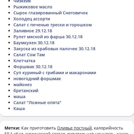
Чизкейк
Рыжиковое масло
Сырок глазированный Снеговичок
Холодец ассорти
Салат с печенью трески и горошком
Заливное 29.12.18
Рулет мясной из фарша 30.12.18
Баумкухен 30.12.18
Закуска из крабовых палочек 30.12.18
Салат Сом Там
Клетчатка
Форшмак 30.12.18
Суп куриный с грибами и макаронами
новогодний форшмак
майонез
бретанский
маша
Салат "Ложные опята"
Каша
Метки:
Как приготовить
Оливье постный
, калорийность
50,1 кКал, химический состав, питательная ценность, какие