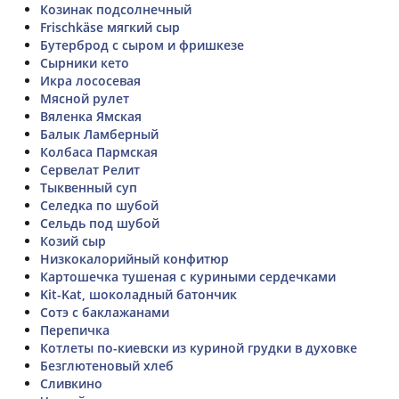
Козинак подсолнечный
Frischkäse мягкий сыр
Бутерброд с сыром и фришкезе
Сырники кето
Икра лососевая
Мясной рулет
Вяленка Ямская
Балык Ламберный
Колбаса Пармская
Сервелат Релит
Тыквенный суп
Селедка по шубой
Сельдь под шубой
Козий сыр
Низкокалорийный конфитюр
Картошечка тушеная с куриными сердечками
Kit-Kat, шоколадный батончик
Сотэ с баклажанами
Перепичка
Котлеты по-киевски из куриной грудки в духовке
Безглютеновый хлеб
Сливкино