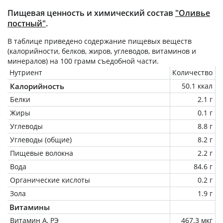
Пищевая ценность и химический состав
"Оливье
постный"
.
В таблице приведено содержание пищевых веществ
(калорийности, белков, жиров, углеводов, витаминов и
минералов) на
100 грамм
съедобной части.
Нутриент
Количество
Калорийность
50.1 ккал
Белки
2.1 г
Жиры
0.1 г
Углеводы
8.8 г
Углеводы (общие)
8.2 г
Пищевые волокна
2.2 г
Вода
84.6 г
Органические кислоты
0.2 г
Зола
1.9 г
Витамины
Витамин А, РЭ
467.3 мкг