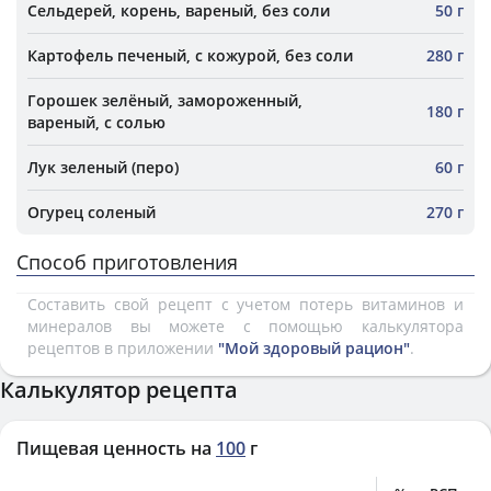
Сельдерей, корень, вареный, без соли
50 г
Картофель печеный, с кожурой, без соли
280 г
Горошек зелёный, замороженный,
180 г
вареный, с солью
Лук зеленый (перо)
60 г
Огурец соленый
270 г
Способ приготовления
Составить свой рецепт с учетом потерь витаминов и
минералов вы можете с помощью калькулятора
рецептов в приложении
"Мой здоровый рацион"
.
Калькулятор рецепта
Пищевая ценность на
100
г