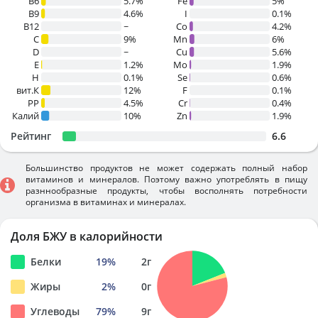
B6
5.7%
Fe
5%
B9
4.6%
I
0.1%
B12
~
Co
4.2%
C
9%
Mn
6%
D
~
Cu
5.6%
E
1.2%
Mo
1.9%
H
0.1%
Se
0.6%
вит.К
12%
F
0.1%
PP
4.5%
Cr
0.4%
Калий
10%
Zn
1.9%
Рейтинг
6.6
Большинство продуктов не может содержать полный набор
витаминов и минералов. Поэтому важно употреблять в пищу
разннообразные продукты, чтобы восполнять потребности
организма в витаминах и минералах.
Доля БЖУ в калорийности
Белки
19
%
2
г
Жиры
2
%
0
г
Углеводы
79
%
9
г