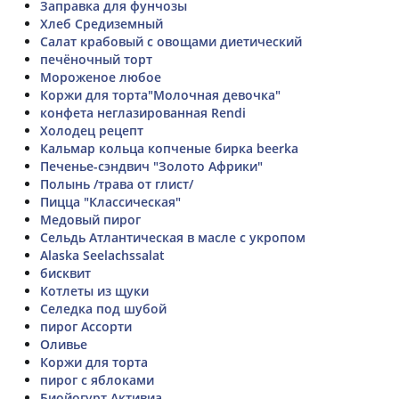
Заправка для фунчозы
Хлеб Средиземный
Салат крабовый с овощами диетический
печёночный торт
Мороженое любое
Коржи для торта"Молочная девочка"
конфета неглазированная Rendi
Холодец рецепт
Кальмар кольца копченые бирка beerka
Печенье-сэндвич "Золото Африки"
Полынь /трава от глист/
Пицца "Классическая"
Медовый пирог
Сельдь Атлантическая в масле с укропом
Alaska Seelachssalat
бисквит
Котлеты из щуки
Селедка под шубой
пирог Ассорти
Оливье
Коржи для торта
пирог с яблоками
Биойогурт Активиа