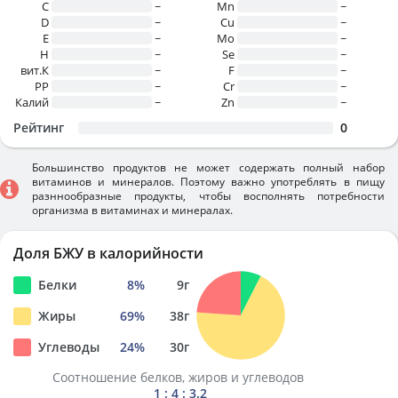
C
~
Mn
~
D
~
Cu
~
E
~
Mo
~
H
~
Se
~
вит.К
~
F
~
PP
~
Cr
~
Калий
~
Zn
~
Рейтинг
0
Большинство продуктов не может содержать полный набор
витаминов и минералов. Поэтому важно употреблять в пищу
разннообразные продукты, чтобы восполнять потребности
организма в витаминах и минералах.
Доля БЖУ в калорийности
Белки
8
%
9
г
Жиры
69
%
38
г
Углеводы
24
%
30
г
Соотношение белков, жиров и углеводов
1 : 4 : 3.2