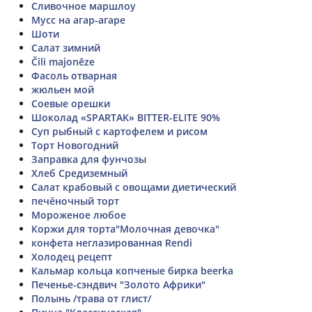
Сливочное маршлоу
Мусс на агар-агаре
Шоти
Салат зимний
Čili majonēze
Фасоль отварная
жюльен мой
Соевые орешки
Шоколад «SPARTAK» BITTER-ELITE 90%
Суп рыбный с картофелем и рисом
Торт Новогодний
Заправка для фунчозы
Хлеб Средиземный
Салат крабовый с овощами диетический
печёночный торт
Мороженое любое
Коржи для торта"Молочная девочка"
конфета неглазированная Rendi
Холодец рецепт
Кальмар кольца копченые бирка beerka
Печенье-сэндвич "Золото Африки"
Полынь /трава от глист/