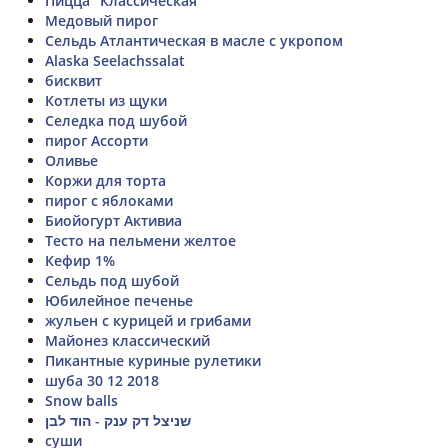
Пицца "Классическая"
Медовый пирог
Сельдь Атлантическая в масле с укропом
Alaska Seelachssalat
бисквит
Котлеты из щуки
Селедка под шубой
пирог Ассорти
Оливье
Коржи для торта
пирог с яблоками
Биойогурт Активиа
Тесто на пельмени желтое
Кефир 1%
Сельдь под шубой
Юбилейное печенье
жульен с курицей и грибами
Майонез классический
Пикантные куриные рулетики
шуба 30 12 2018
Snow balls
שניצל דק ענק - הוד לבן
суши