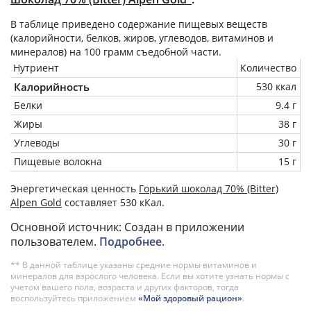
В таблице приведено содержание пищевых веществ
(калорийности, белков, жиров, углеводов, витаминов и
минералов) на
100 грамм
съедобной части.
Нутриент
Количество
Калорийность
530 ккал
Белки
9.4 г
Жиры
38 г
Углеводы
30 г
Пищевые волокна
15 г
Энергетическая ценность
Горький шоколад 70% (Bitter)
Alpen Gold
составляет 530 кКал.
Основной источник: Создан в приложении
пользователем.
Подробнее
.
** В данной таблице указаны средние нормы витаминов и
минералов для взрослого человека. Если вы хотите узнать нормы с
учетом вашего пола, возраста и других факторов, тогда
воспользуйтесь приложением
«Мой здоровый рацион»
.