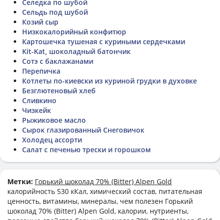
Селедка по шубой
Сельдь под шубой
Козий сыр
Низкокалорийный конфитюр
Картошечка тушеная с куриными сердечками
Kit-Kat, шоколадный батончик
Сотэ с баклажанами
Перепичка
Котлеты по-киевски из куриной грудки в духовке
Безглютеновый хлеб
Сливкино
Чизкейк
Рыжиковое масло
Сырок глазированный Снеговичок
Холодец ассорти
Салат с печенью трески и горошком
Метки:
Горький шоколад 70% (Bitter) Alpen Gold
калорийность 530 кКал, химический состав, питательная
ценность, витамины, минералы, чем полезен Горький
шоколад 70% (Bitter) Alpen Gold, калории, нутриенты,