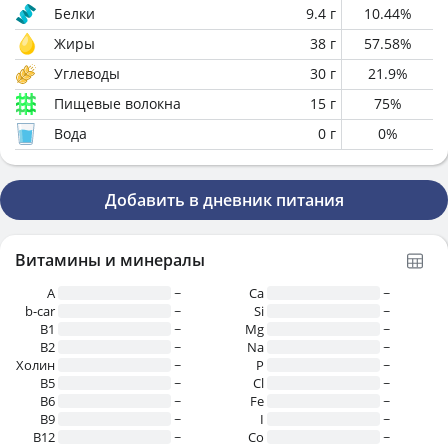
Белки
9.4
г
10.44
%
Жиры
38
г
57.58
%
Углеводы
30
г
21.9
%
Пищевые волокна
15
г
75
%
Вода
0
г
0
%
Добавить в дневник питания
Витамины и минералы
A
~
Ca
~
b-car
~
Si
~
В1
~
Mg
~
B2
~
Na
~
Холин
~
P
~
B5
~
Cl
~
B6
~
Fe
~
B9
~
I
~
B12
~
Co
~