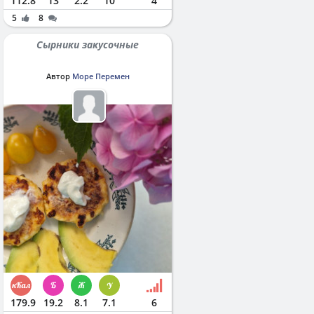
112.8
13
2.2
10
4
5
8
Сырники закусочные
Автор
Море Перемен
179.9
19.2
8.1
7.1
6