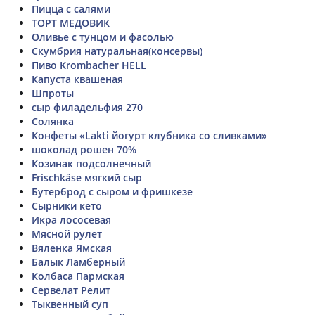
Пицца с салями
ТОРТ МЕДОВИК
Оливье с тунцом и фасолью
Скумбрия натуральная(консервы)
Пиво Krombacher HELL
Капуста квашеная
Шпроты
сыр филадельфия 270
Солянка
Конфеты «Lakti йогурт клубника со сливками»
шоколад рошен 70%
Козинак подсолнечный
Frischkäse мягкий сыр
Бутерброд с сыром и фришкезе
Сырники кето
Икра лососевая
Мясной рулет
Вяленка Ямская
Балык Ламберный
Колбаса Пармская
Сервелат Релит
Тыквенный суп