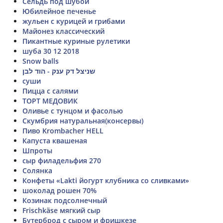
Сельдь под шубой
Юбилейное печенье
жульен с курицей и грибами
Майонез классический
Пикантные куриные рулетики
шуба 30 12 2018
Snow balls
שניצל דק ענק - הוד לבן
суши
Пицца с салями
ТОРТ МЕДОВИК
Оливье с тунцом и фасолью
Скумбрия натуральная(консервы)
Пиво Krombacher HELL
Капуста квашеная
Шпроты
сыр филадельфия 270
Солянка
Конфеты «Lakti йогурт клубника со сливками»
шоколад рошен 70%
Козинак подсолнечный
Frischkäse мягкий сыр
Бутерброд с сыром и фришкезе