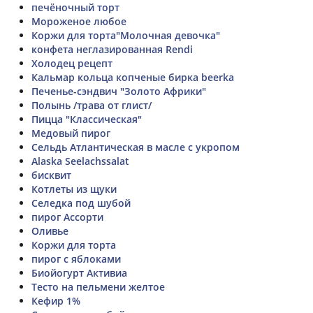
печёночный торт
Мороженое любое
Коржи для торта"Молочная девочка"
конфета неглазированная Rendi
Холодец рецепт
Кальмар кольца копченые бирка beerka
Печенье-сэндвич "Золото Африки"
Полынь /трава от глист/
Пицца "Классическая"
Медовый пирог
Сельдь Атлантическая в масле с укропом
Alaska Seelachssalat
бисквит
Котлеты из щуки
Селедка под шубой
пирог Ассорти
Оливье
Коржи для торта
пирог с яблоками
Биойогурт Активиа
Тесто на пельмени желтое
Кефир 1%