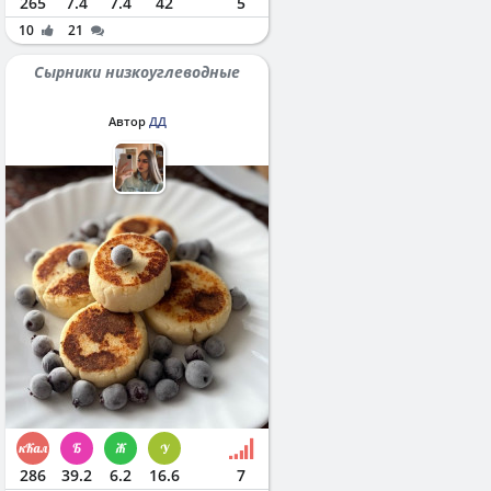
265
7.4
7.4
42
5
10
21
Сырники низкоуглеводные
Автор
ДД
286
39.2
6.2
16.6
7