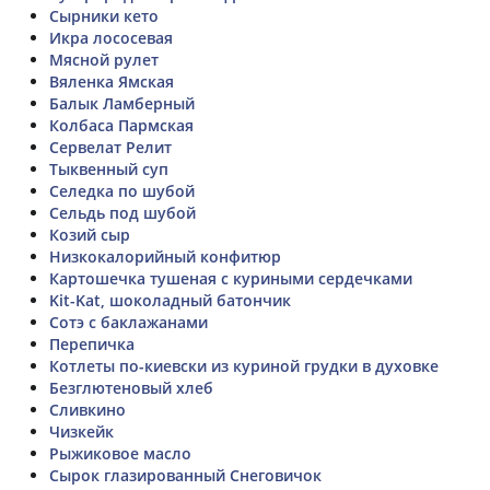
Сырники кето
Икра лососевая
Мясной рулет
Вяленка Ямская
Балык Ламберный
Колбаса Пармская
Сервелат Релит
Тыквенный суп
Селедка по шубой
Сельдь под шубой
Козий сыр
Низкокалорийный конфитюр
Картошечка тушеная с куриными сердечками
Kit-Kat, шоколадный батончик
Сотэ с баклажанами
Перепичка
Котлеты по-киевски из куриной грудки в духовке
Безглютеновый хлеб
Сливкино
Чизкейк
Рыжиковое масло
Сырок глазированный Снеговичок