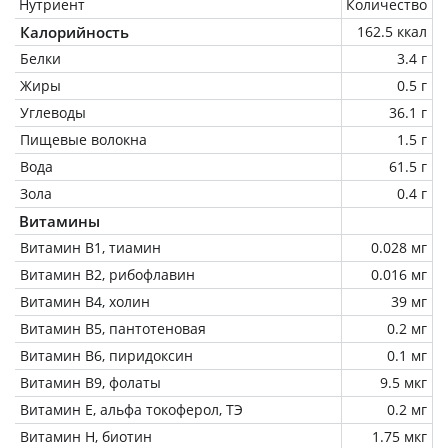
Нутриент
Количество
Калорийность
162.5 ккал
Белки
3.4 г
Жиры
0.5 г
Углеводы
36.1 г
Пищевые волокна
1.5 г
Вода
61.5 г
Зола
0.4 г
Витамины
Витамин В1, тиамин
0.028 мг
Витамин В2, рибофлавин
0.016 мг
Витамин В4, холин
39 мг
Витамин В5, пантотеновая
0.2 мг
Витамин В6, пиридоксин
0.1 мг
Витамин В9, фолаты
9.5 мкг
Витамин Е, альфа токоферол, ТЭ
0.2 мг
Витамин Н, биотин
1.75 мкг