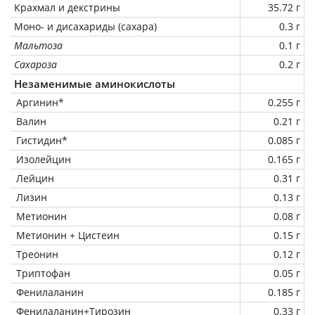
Крахмал и декстрины
35.72 г
Моно- и дисахариды (сахара)
0.3 г
Мальтоза
0.1 г
Сахароза
0.2 г
Незаменимые аминокислоты
Аргинин*
0.255 г
Валин
0.21 г
Гистидин*
0.085 г
Изолейцин
0.165 г
Лейцин
0.31 г
Лизин
0.13 г
Метионин
0.08 г
Метионин + Цистеин
0.15 г
Треонин
0.12 г
Триптофан
0.05 г
Фенилаланин
0.185 г
Фенилаланин+Тирозин
0.33 г