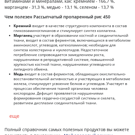
витаминами и минералами, как: кремнием - 166,7 %,
марганцем - 31,3 %, медью - 13,1 %, селеном - 13,7 %
Чем полезен Рассыпчатый пропаренный рис 450
Кремний
входит в качестве структурного компонента в состав
гликозоаминогликанов и стимулирует синтез коллагена.
Марганец
участвует в образовании костной и соединительной
ткани, входит в состав ферментов, включающихся в метаболизм
аминокислот, углеводов, катехоламинов; необходим для
синтеза холестерина и нуклеотидов. Недостаточное
потребление сопровождается замедлением роста,
нарушениями в репродуктивной системе, повышенной
хрупкостью костной ткани, нарушениями углеводного и
липидного обмена.
Медь
входит в состав ферментов, обладающих окислительно-
восстановительной активностью и участвующих в метаболизме
железа, стимулирует усвоение белков и углеводов. Участвует в
процессах обеспечения тканей организма человека
кислородом. Дефицит проявляется нарушениями
формирования сердечно-сосудистой системы и скелета,
развитием дисплазии соединительной ткани.
еще
Полный справочник самых полезных продуктов вы можете