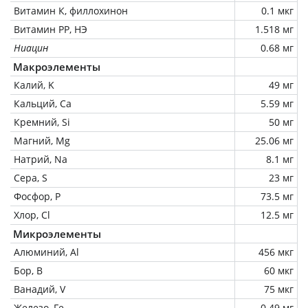
Витамин К, филлохинон
0.1 мкг
Витамин РР, НЭ
1.518 мг
Ниацин
0.68 мг
Макроэлементы
Калий, K
49 мг
Кальций, Ca
5.59 мг
Кремний, Si
50 мг
Магний, Mg
25.06 мг
Натрий, Na
8.1 мг
Сера, S
23 мг
Фосфор, P
73.5 мг
Хлор, Cl
12.5 мг
Микроэлементы
Алюминий, Al
456 мкг
Бор, B
60 мкг
Ванадий, V
75 мкг
Железо, Fe
0.49 мг