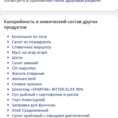
посмотреть в приложении
«Мой здоровый рацион»
.
Калорийность и химический состав других
продуктов
Болоньезе из лося
Салат из помидоров
Сливочное маршлоу
Мусс на агар-агаре
Шоти
Салат зимний
Čili majonēze
Фасоль отварная
жюльен мой
Соевые орешки
Шоколад «SPARTAK» BITTER-ELITE 90%
Суп рыбный с картофелем и рисом
Торт Новогодний
Заправка для фунчозы
Хлеб Средиземный
Салат крабовый с овощами диетический