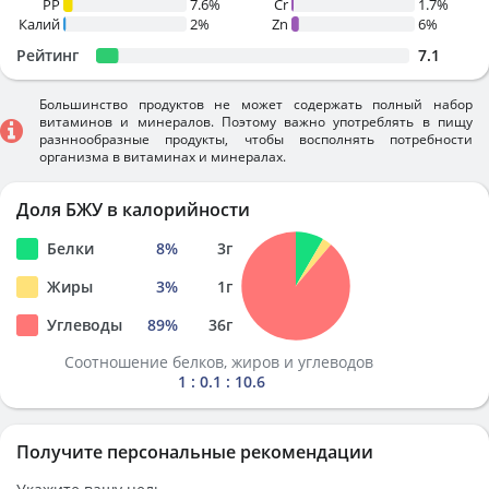
PP
7.6%
Cr
1.7%
Калий
2%
Zn
6%
Рейтинг
7.1
Большинство продуктов не может содержать полный набор
витаминов и минералов. Поэтому важно употреблять в пищу
разннообразные продукты, чтобы восполнять потребности
организма в витаминах и минералах.
Доля БЖУ в калорийности
Белки
8
%
3
г
Жиры
3
%
1
г
Углеводы
89
%
36
г
Соотношение белков, жиров и углеводов
1 : 0.1 : 10.6
Получите персональные рекомендации