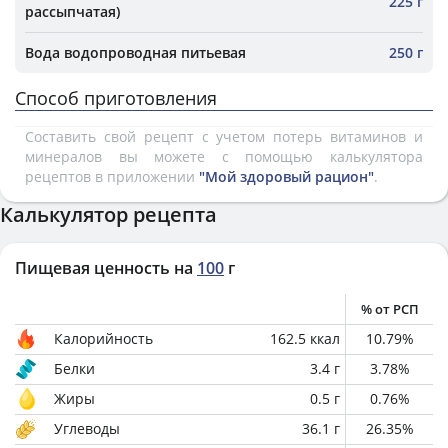
225 г
рассыпчатая)
Вода водопроводная питьевая
250 г
Способ приготовления
Составить свой рецепт с учетом потерь витаминов и
минералов вы можете с помощью калькулятора
рецептов в приложении
"Мой здоровый рацион"
.
Калькулятор рецепта
Пищевая ценность на
100
г
% от РСП
Калорийность
162.5
ккал
10.79
%
Белки
3.4
г
3.78
%
Жиры
0.5
г
0.76
%
Углеводы
36.1
г
26.35
%