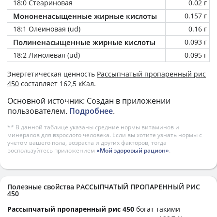
18:0 Стеариновая
0.02 г
Мононенасыщенные жирные кислоты
0.157 г
18:1 Олеиновая (ud)
0.16 г
Полиненасыщенные жирные кислоты
0.093 г
18:2 Линолевая (ud)
0.095 г
Энергетическая ценность
Рассыпчатый пропаренный рис
450
составляет 162,5 кКал.
Основной источник: Создан в приложении
пользователем.
Подробнее
.
** В данной таблице указаны средние нормы витаминов и
минералов для взрослого человека. Если вы хотите узнать нормы с
учетом вашего пола, возраста и других факторов, тогда
воспользуйтесь приложением
«Мой здоровый рацион»
.
Полезные свойства РАССЫПЧАТЫЙ ПРОПАРЕННЫЙ РИС
450
Рассыпчатый пропаренный рис 450
богат такими