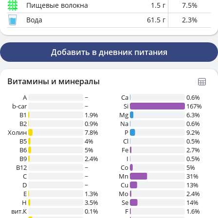
Пищевые волокна
1.5
г
7.5
%
Вода
61.5
г
2.3
%
Добавить в дневник питания
Витамины и минералы
A
~
Ca
0.6%
b-car
~
Si
167%
В1
1.9%
Mg
6.3%
B2
0.9%
Na
0.6%
Холин
7.8%
P
9.2%
B5
4%
Cl
0.5%
B6
5%
Fe
2.7%
B9
2.4%
I
0.5%
B12
~
Co
5%
C
~
Mn
31%
D
~
Cu
13%
E
1.3%
Mo
2.4%
H
3.5%
Se
14%
вит.К
0.1%
F
1.6%