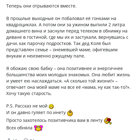
Теперь они отрываются вместе.
В прошлые выходные он побаловал её гонками на
квадроциклах. А потом они за ужином выпили 2 литра
домашнего вина и заснули перед телеком в обнимку на
диване в гостиной, где мы их и застукали, вернувшись с
дачи, как парочку подростков. Так дед Коля был
представлен семье – онемевшей маме, офигевшим
внукам и неизменно ржущему папе.
Я обожаю свою бабку – она позитивнее и энергичнее
большинства моих молодых знакомых. Она любит жизнь
и умеет ею наслаждаться. «А сколько той жизни!» –
отвечает она моей маме на все её «мама, ну как так-то?».
Хочу такую старость.
P.S. Рассказ не мой
И он давно гуляет по инету
Просто захотелось позитивчика вам в ленту
Всех обняла