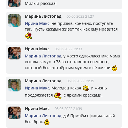
Милый рассказ!
Марина Листопад
05.06.2022 21:27
Ирина Макс
, не призыв, конечно, поступать
так. Пусть каждый живет так, как ему нравится
Ирина Макс
05.06.2022 21:33
Марина Листопад
, у моего одноклассника мама
вышла замуж в 78 за отставного военного,
который был четвёртым мужем в её жизни.
Марина Листопад
05.06.2022 21:35
Ирина Макс
, Молодец какая
и жизнь
продолжается
с яркими красками.
Ирина Макс
05.06.2022 21:39
Марина Листопад
, да! Причём официальный
был брак.