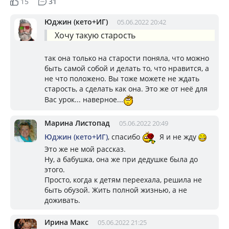
15
31
Юджин (кето+ИГ)
05.06.2022 20:42
Хочу такую старость
так она только на старости поняла, что можно
быть самой собой и делать то, что нравится, а
не что положено. Вы тоже можете не ждать
старость, а сделать как она. Это же от неё для
Вас урок... наверное...
Марина Листопад
05.06.2022 20:49
Юджин (кето+ИГ)
, спасибо
Я и не жду
Это же не мой рассказ.
Ну, а бабушка, она же при дедушке была до
этого.
Просто, когда к детям переехала, решила не
быть обузой. Жить полной жизнью, а не
доживать.
Ирина Макс
05.06.2022 21:25