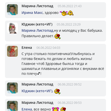
Марина Листопад
05.06.2022 21:43
Ирина Макс
, здорово
Юджин (кето+ИГ)
05.06.2022 23:29
Марина Листопад
,ну и молодец у Вас бабушка.
Правильно делает.
Елена
06.06.2022 04:03
С утра столько позитивчика!Улыбнулась и
готова бежать по делам и любить жизнь!
Главное чтоб Здоровье было,а тогда и
шахматы,и плаванье,и догонялки с внуками-всё
по плечу💕!
Марина Листопад
06.06.2022 09:52
Юджин (кето+ИГ)
,
Марина Листопад
06.06.2022 09:53
Елена
, все верно