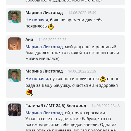
Марина Листопад
14.06.2022 15:49
Не новая я
, больше времени для себя
появилось
Аня
14.06.2022 22:25
Марина Листопад
, мой дед ещё и ревнивый
был, дрался, так что в какой-то степени новая
жизнь началась)
Марина Листопад
14.06.2022 23:39
Не новая я
, ну так оно и получается
очень
рада за Вашу бабушку, счастья ей и здоровья
ГалинаЯ (ИМТ 24,5) Белгород
14.06.2022 23:48
Марина Листопад
, ой, прямо красками ..
У нас в селе есть две такие бабули, что на
восьмом десятке себе дедов завели. Одна из
дома отдыха привезла, другая подобрала на