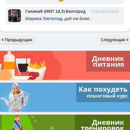
ГалинаЯ (ИМТ 24,5) Белгород
15.06.2022 09:43
Марина Листопад
, дай им боже..
Предыдущая
Следующая
Дневник
питания
Как похудеть
пошаговый курс
Дневник
тренировок