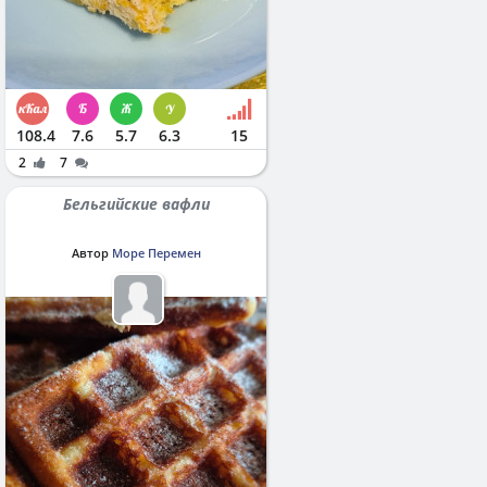
108.4
7.6
5.7
6.3
15
2
7
Бельгийские вафли
Автор
Море Перемен