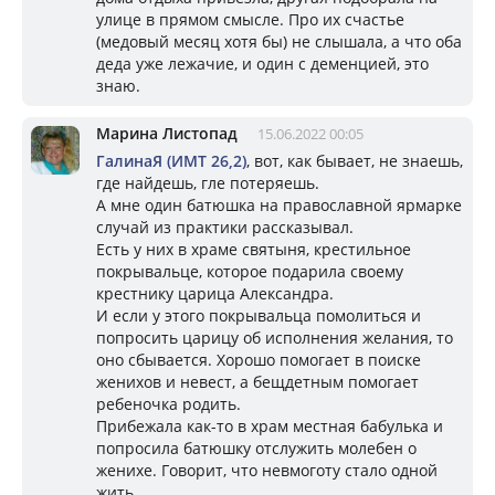
улице в прямом смысле. Про их счастье
(медовый месяц хотя бы) не слышала, а что оба
деда уже лежачие, и один с деменцией, это
знаю.
Марина Листопад
15.06.2022 00:05
ГалинаЯ (ИМТ 26,2)
, вот, как бывает, не знаешь,
где найдешь, гле потеряешь.
А мне один батюшка на православной ярмарке
случай из практики рассказывал.
Есть у них в храме святыня, крестильное
покрывальце, которое подарила своему
крестнику царица Александра.
И если у этого покрывальца помолиться и
попросить царицу об исполнения желания, то
оно сбывается. Хорошо помогает в поиске
женихов и невест, а бещдетным помогает
ребеночка родить.
Прибежала как-то в храм местная бабулька и
попросила батюшку отслужить молебен о
женихе. Говорит, что невмоготу стало одной
жить.