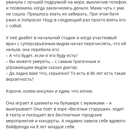
рванула с лучшей подружкой на море, выключив телефон,
и позвонила, когда закончились деньги. Мама чуть с ума
не сошла. Пришлось ехать их забирать. При этом батя
ржал и попросил тёщу в следующий раз просто взять его
с собой.
У неё диабет в начальной стадии и когда участковый
врач с суперсерьёзным видом начал перечислять, что ей
нельзя, она перебила его:
– А что будет, если я это буду есть?
– Вы можете умереть, – с самым трагичным и
угрожающим видом сказал доктор.
– Да ладно вам! Что, серьёзно? То есть в 86 лет есть такая
вероятность?
Короче, колем инсулин и едим, что хотим.
Она играет в шахматы на бульваре с мужиками – и
выигрывает! Она поёт в хоре «Весёлые старушки», ходит
в театр и посещает все бесплатные городские
мероприятия и концерты. А недавно завела себе вдового
бойфренда на 8 лет младше себя.