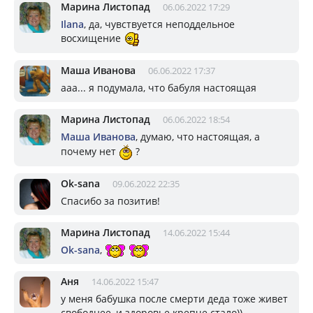
Марина Листопад
06.06.2022 17:29
Ilana
, да, чувствуется неподдельное
восхищение
Маша Иванова
06.06.2022 17:37
ааа... я подумала, что бабуля настоящая
Марина Листопад
06.06.2022 18:54
Маша Иванова
, думаю, что настоящая, а
почему нет
?
Ok-sana
09.06.2022 22:35
Спасибо за позитив!
Марина Листопад
14.06.2022 15:44
Ok-sana
,
Аня
14.06.2022 15:47
у меня бабушка после смерти деда тоже живет
свободнее, и здоровье крепче стало))