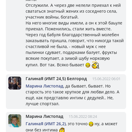
Отслужили. А через две нелели приехал к ней
свататься знатный жених из соседнего села,
участник войны, богатый.
На него многие виды имели, а он к этой баьуле
приехал. Поженились, стали жить вместе.
Через год бабуля благодарственный молебен
заказывать пришла, говорит, что никогда такой
счастливой не была, - новый муж с нее
пылинки сдувает, подарками балует, фрукты
всякие покупает, а зимой шубу норковую
купил. Вот так. Всяко бывает
ГалинаЯ (ИМТ 24,5) Белгород
15.06.2022 06:01
Марина Листопад
, да бывает, бывает. Но
старость это такое хрупкое для любви дело. А
ещё, как представлю интим с дедулей.. Не,
лучше спортзал.
Марина Листопад
15.06.2022 08:24
ГалинаЯ (ИМТ 26,2)
, это точно
ну, а может
они без интима