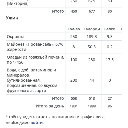
250
675
30
32
[Виктория]
Итого
450
677
30
3
Ужин
Кол-во
Калории
Белки
Жи
Окрошка
250
189.3
9.3
12
Майонез «Провансаль», 67%
8
50.3
0.2
5.
жирности
Оладьи из говяжьей печени,
100
230
17.5
14
по 1-456
Вода, с доб. витаминов и
минералов,
бутилированная,
200
44
0
0
подслащенная, со вкусом
фруктового ассорти
Итого
558
513
27
3
Итого за день
1831
1888
86
11
Чтобы увидеть отчеты по питанию и график веса,
необходимо
войти
.