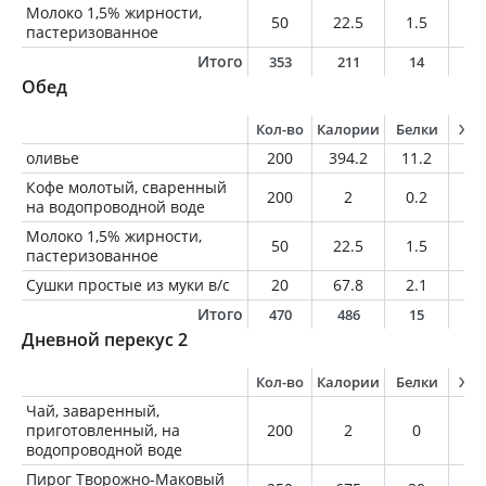
Молоко 1,5% жирности,
50
22.5
1.5
0.
пастеризованное
Итого
353
211
14
1
Обед
Кол-во
Калории
Белки
Жи
оливье
200
394.2
11.2
33
Кофе молотый, сваренный
200
2
0.2
0
на водопроводной воде
Молоко 1,5% жирности,
50
22.5
1.5
0.
пастеризованное
Сушки простые из муки в/с
20
67.8
2.1
0.
Итого
470
486
15
3
Дневной перекус 2
Кол-во
Калории
Белки
Жи
Чай, заваренный,
приготовленный, на
200
2
0
0
водопроводной воде
Пирог Творожно-Маковый