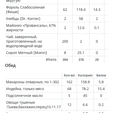
вкрутую
Форель Слабосоленая
62
118.4
14.3
6.
[Фише]
Хлебцы [Dr. Korner]
2
58
2
0.
Майонез «Провансаль», 67%
2
12.6
0.1
1.
жирности
Чай, заваренный,
приготовленный, на
200
2
0
0
водопроводной воде
Сироп Мятный [Monin]
8
25.1
0
0
Итого
394
378
29
2
Обед
Кол-во
Калории
Белки
Макароны отварные, по 1-302
162
158.8
5.8
Индейка, только мясо
68
78.2
15.4
Подсолнечное масло
5
45
0
Овощи тушеные
12
6.6
0.2
:Тыква,баклажан,перец10.11.17