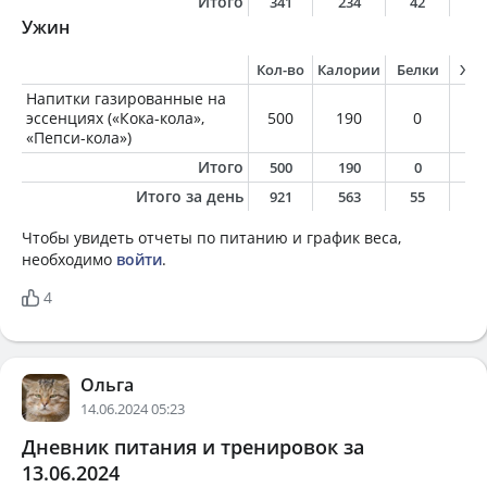
Итого
341
234
42
5
Ужин
Кол-во
Калории
Белки
Жи
Напитки газированные на
эссенциях («Кока-кола»,
500
190
0
0
«Пепси-кола»)
Итого
500
190
0
0
Итого за день
921
563
55
1
Чтобы увидеть отчеты по питанию и график веса,
необходимо
войти
.
4
Ольга
14.06.2024 05:23
Дневник питания и тренировок за
13.06.2024