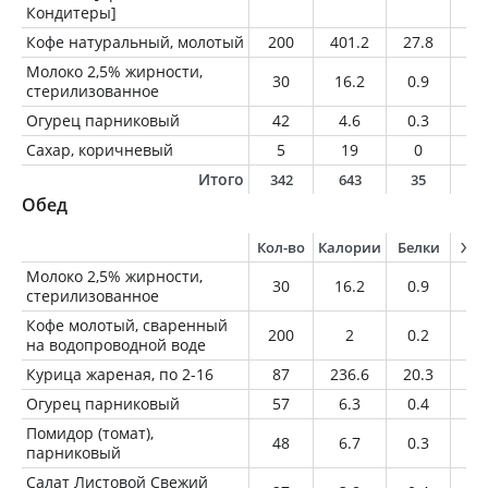
Кондитеры]
Кофе натуральный, молотый
200
401.2
27.8
28
Молоко 2,5% жирности,
30
16.2
0.9
0.
стерилизованное
Огурец парниковый
42
4.6
0.3
0
Сахар, коричневый
5
19
0
0
Итого
342
643
35
3
Обед
Кол-во
Калории
Белки
Жи
Молоко 2,5% жирности,
30
16.2
0.9
0.
стерилизованное
Кофе молотый, сваренный
200
2
0.2
0
на водопроводной воде
Курица жареная, по 2-16
87
236.6
20.3
17
Огурец парниковый
57
6.3
0.4
0.
Помидор (томат),
48
6.7
0.3
0
парниковый
Салат Листовой Свежий