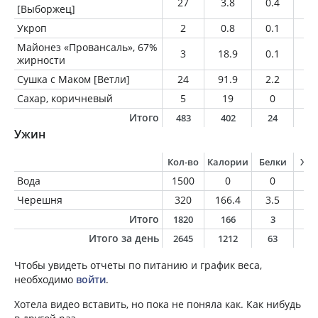
27
3.8
0.4
0.
[Выборжец]
Укроп
2
0.8
0.1
0
Майонез «Провансаль», 67%
3
18.9
0.1
2
жирности
Сушка с Маком [Ветли]
24
91.9
2.2
2
Сахар, коричневый
5
19
0
0
Итого
483
402
24
2
Ужин
Кол-во
Калории
Белки
Жи
Вода
1500
0
0
0
Черешня
320
166.4
3.5
1.
Итого
1820
166
3
1
Итого за день
2645
1212
63
6
Чтобы увидеть отчеты по питанию и график веса,
необходимо
войти
.
Хотела видео вставить, но пока не поняла как. Как нибудь