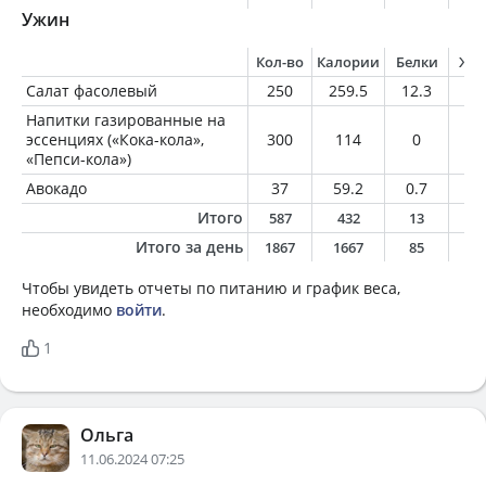
Ужин
Кол-во
Калории
Белки
Жи
Салат фасолевый
250
259.5
12.3
1
Напитки газированные на
эссенциях («Кока-кола»,
300
114
0
0
«Пепси-кола»)
Авокадо
37
59.2
0.7
5.
Итого
587
432
13
1
Итого за день
1867
1667
85
8
Чтобы увидеть отчеты по питанию и график веса,
необходимо
войти
.
1
Ольга
11.06.2024 07:25