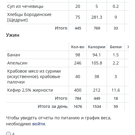
Суп из чечевицы
20
5
0.2
0.
Хлебцы Бородинские
75
281.3
9
2.
[Щедрые]
Итого
445
769
33
3
Ужин
Кол-во
Калории
Белки
Жи
Банан
98
94.1
1.5
0.
Апельсин
246
105.8
2.2
0.
Крабовое мясо из сурими
(искуственное), крабовые
40
38
3
0.
палочки
Кефир 2,5% жирности
400
212
11.6
1
Итого
784
449
18
1
Итого за день
1676
1534
59
6
Чтобы увидеть отчеты по питанию и график веса,
необходимо
войти
.
4