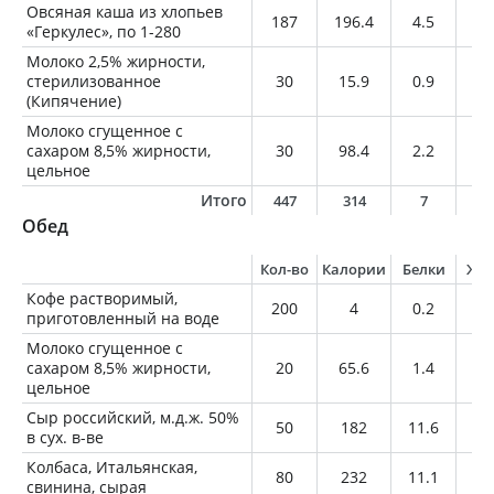
Овсяная каша из хлопьев
187
196.4
4.5
7.
«Геркулес», по 1-280
Молоко 2,5% жирности,
стерилизованное
30
15.9
0.9
0.
(Кипячение)
Молоко сгущенное с
сахаром 8,5% жирности,
30
98.4
2.2
2.
цельное
Итого
447
314
7
1
Обед
Кол-во
Калории
Белки
Жи
Кофе растворимый,
200
4
0.2
0
приготовленный на воде
Молоко сгущенное с
сахаром 8,5% жирности,
20
65.6
1.4
1.
цельное
Сыр российский, м.д.ж. 50%
50
182
11.6
14
в сух. в-ве
Колбаса, Итальянская,
80
232
11.1
19
свинина, сырая