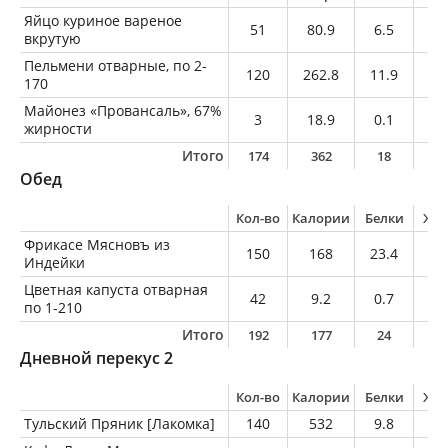
Яйцо куриное вареное
51
80.9
6.5
5.
вкрутую
Пельмени отварные, по 2-
120
262.8
11.9
16
170
Майонез «Провансаль», 67%
3
18.9
0.1
2
жирности
Итого
174
362
18
2
Обед
Кол-во
Калории
Белки
Жи
Фрикасе Мясновъ из
150
168
23.4
6.
Индейки
Цветная капуста отварная
42
9.2
0.7
0.
по 1-210
Итого
192
177
24
6
Дневной перекус 2
Кол-во
Калории
Белки
Жи
Тульский Пряник [Лакомка]
140
532
9.8
10