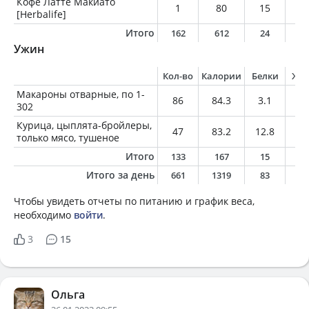
Кофе Латте Макиато
1
80
15
1
[Herbalife]
Итого
162
612
24
1
Ужин
Кол-во
Калории
Белки
Жи
Макароны отварные, по 1-
86
84.3
3.1
0.
302
Курица, цыплята-бройлеры,
47
83.2
12.8
3.
только мясо, тушеное
Итого
133
167
15
3
Итого за день
661
1319
83
4
Чтобы увидеть отчеты по питанию и график веса,
необходимо
войти
.
3
15
Ольга