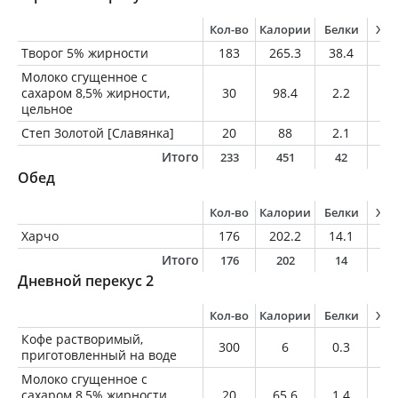
Кол-во
Калории
Белки
Жи
Творог 5% жирности
183
265.3
38.4
9.
Молоко сгущенное с
сахаром 8,5% жирности,
30
98.4
2.2
2.
цельное
Степ Золотой [Славянка]
20
88
2.1
5.
Итого
233
451
42
1
Обед
Кол-во
Калории
Белки
Жи
Харчо
176
202.2
14.1
6.
Итого
176
202
14
6
Дневной перекус 2
Кол-во
Калории
Белки
Жи
Кофе растворимый,
300
6
0.3
0
приготовленный на воде
Молоко сгущенное с
сахаром 8,5% жирности,
20
65.6
1.4
1.