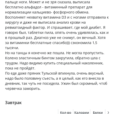
пальце ноги. Может и не зря сказала, выписала
бесплатно альфадол - витаминный препарат для
нормализации кальциево- фосфорного обмена.
Восполняет нехватку витамина D3 и с ногами отправила к
хирургу и даже не выписала анализ крови на
ревматоидный фактор. И спрашивает, где мой диабет. Я
говорю был, таблетки пила, опять очень удивлялась, как и
в прошлый раз. Диагноз уже не снимут, он вечный. Хотя
за витаминки бесплатные спасибо))) сэкономила 1,5
тысячи.
Но на танцы я конечно же пошла. Не могла пропустить.
Колено эластичным бинтом закрутила, обратно шла с
трудом. Надо видимо купить специальный наколенник,
пока не пройдёт.
По еде даже пряник Тульской впихнула, очень вкусный,
надо было половину съесть, а я целый, как его внесла в
дневник, так чуть не посидела. Ужин был скромный, чтоб
червечка заморить.
Завтрак
Кол-во
Калории
Белки
Жи