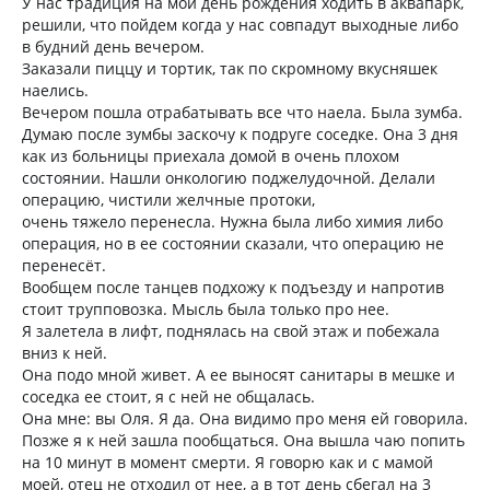
У нас традиция на мой день рождения ходить в аквапарк,
решили, что пойдем когда у нас совпадут выходные либо
в будний день вечером.
Заказали пиццу и тортик, так по скромному вкусняшек
наелись.
Вечером пошла отрабатывать все что наела. Была зумба.
Думаю после зумбы заскочу к подруге соседке. Она 3 дня
как из больницы приехала домой в очень плохом
состоянии. Нашли онкологию поджелудочной. Делали
операцию, чистили желчные протоки,
очень тяжело перенесла. Нужна была либо химия либо
операция, но в ее состоянии сказали, что операцию не
перенесёт.
Вообщем после танцев подхожу к подъезду и напротив
стоит трупповозка. Мысль была только про нее.
Я залетела в лифт, поднялась на свой этаж и побежала
вниз к ней.
Она подо мной живет. А ее выносят санитары в мешке и
соседка ее стоит, я с ней не общалась.
Она мне: вы Оля. Я да. Она видимо про меня ей говорила.
Позже я к ней зашла пообщаться. Она вышла чаю попить
на 10 минут в момент смерти. Я говорю как и с мамой
моей, отец не отходил от нее, а в тот день сбегал на 3