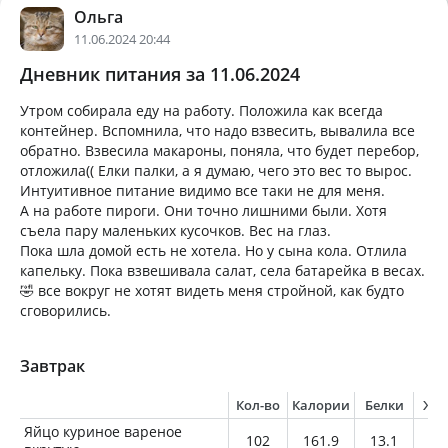
Ольга
11.06.2024 20:44
Дневник питания за 11.06.2024
Утром собирала еду на работу. Положила как всегда
контейнер. Вспомнила, что надо взвесить, вывалила все
обратно. Взвесила макароны, поняла, что будет перебор,
отложила(( Елки палки, а я думаю, чего это вес то вырос.
Интуитивное питание видимо все таки не для меня.
А на работе пироги. Они точно лишними были. Хотя
съела пару маленьких кусочков. Вес на глаз.
Пока шла домой есть не хотела. Но у сына кола. Отлила
капельку. Пока взвешивала салат, села батарейка в весах.
🤣 все вокруг не хотят видеть меня стройной, как будто
сговорились.
Завтрак
Кол-во
Калории
Белки
Жи
Яйцо куриное вареное
102
161.9
13.1
11