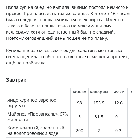
Взяла суп на обед, но выпила, видимо постоял немного и
прокис. Пришлось есть только оливье. В итоге к 16 часам
была голодная, пошла купила кусочек пирога. Именно
такого в базе не нашла, взяла по максимальному
каллоражу, хотя он единственный был не сладкий.
Поэтому сегодняшний день пошёл не по плану.
Купила вчера смесь семечек для салатов , моя крыска
очень оценила, особенно тыквенные семечки и протеин,
ещё не пробовала.
Завтрак
Кол-во
Калории
Белки
Жи
Яйцо куриное вареное
98
155.5
12.6
11
вкрутую
Майонез «Провансаль», 67%
5
31.5
0.1
3.
жирности
Кофе молотый, сваренный
200
2
0.2
0
на водопроводной воде