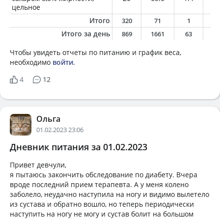
цельное
Итого
320
71
1
1
Итого за день
869
1661
63
11
Чтобы увидеть отчеты по питанию и график веса,
необходимо
войти
.
4
12
Ольга
01.02.2023 23:06
Дневник питания за 01.02.2023
Привет девчули,
я пытаюсь закончить обследование по диабету. Вчера
вроде последний прием терапевта. А у меня колено
заболело, неудачно наступила на ногу и видимо вылетело
из сустава и обратно вошло, но теперь периодически
наступить на ногу не могу и сустав болит на большом