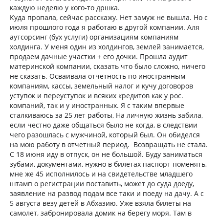
каждую неделю у кого-то дршка.
Куда пропала, сейчас расскажу. Нет замуж не вышла. Но с
июля прошлого года я работаю в другой компании. Аля
аутсорсинг (бух услуги) организациям компаниям
холдинга. У меня один из холдингов, землей занимается,
продаем дачные участки + его дочки. Прошла аудит
материнской компании, сказать что было сложно, ничего
не сказать. Осваивала отчетность по иностранным
компаниям, кассы, земельный налог и кучу договоров
уступок и переуступок и всяких кредитов как у рос.
компаний, так и у иностранных. Я с таким впервые
сталкиваюсь за 25 лет работы, На личную жизнь забила,
если честно даже общаться было не когда, в следствии
чего разошлась с мужчиной, который был. Он обиделся
на мою работу в отчетный период. Возвращать не стала.
С 18 июня иду в отпуск, он не большой. Буду заниматься
зубами, документами, нужно в билетах паспорт поменять,
мне же 45 исполнилось и на свидетельстве младшего
штамп о регистрации поставить, может до суда доеду,
заявление на развод подам все таки и поеду на дачу. А с
5 августа везу детей в Абхазию. Уже взяла билеты на
самолет, забронировала домик на берегу моря. Там в