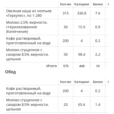
Кол-во
Калории
Белки
Жи
Овсяная каша из хлопьев
315
330.8
7.6
12
«Геркулес», по 1-280
Молоко 2,5% жирности,
стерилизованное
30
15.9
0.9
0.
(Кипячение)
Кофе растворимый,
200
4
0.2
0
приготовленный на воде
Молоко сгущенное с
сахаром 8,5% жирности,
30
98.4
2.2
2.
цельное
Итого
575
449
10
1
Обед
Кол-во
Калории
Белки
Жи
Кофе растворимый,
200
4
0.2
0
приготовленный на воде
Молоко сгущенное с
сахаром 8,5% жирности,
20
65.6
1.4
1.
цельное