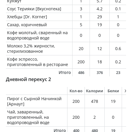
Кунжут
1
5.7
0.2
Соус Терияки [Вкуснотека]
3
4.2
0.1
Хлебцы [Dr. Korner]
1
29
1
Сахар, коричневый
5
19
0
Кофе молотый, сваренный на
0
0
0
водопроводной воде
Молоко 3,2% жирности,
20
12
0.6
стерилизованное
Кофе эспрессо,
200
18
0.2
приготовленный в ресторане
Итого
486
376
23
Дневной перекус 2
Кол-во
Калории
Белки
Жи
Пирог с Сырной Начинкой
200
478
19
42
[Арнаут]
Чай, заваренный,
приготовленный, на
200
2
0
0
водопроводной воде
Итого
400
480
19
4