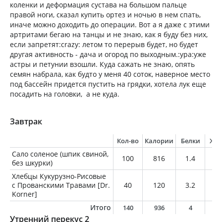
коленки и деформация сустава на большом пальце
правой ноги, сказал купить ортез и ночью в нем спать,
иначе можно доходить до операции. Вот а я даже с этими
артритами бегаю на танцы и не знаю, как я буду без них,
если запретят:crazy: летом то перерыв будет, но будет
другая активность - дача и огород по выходным.:ура:уже
астры и петунии взошли. Куда сажать не знаю, опять
семян набрала, как будто у меня 40 соток, наверное место
под бассейн придется пустить на грядки, хотела лук еще
посадить на головки, а не куда.
Завтрак
Кол-во
Калории
Белки
Жи
Сало соленое (шпик свиной,
100
816
1.4
9
без шкурки)
Хлебцы Кукурузно-Рисовые
с Прованскими Травами [Dr.
40
120
3.2
1.
Korner]
Итого
140
936
4
9
Утренний перекус 2