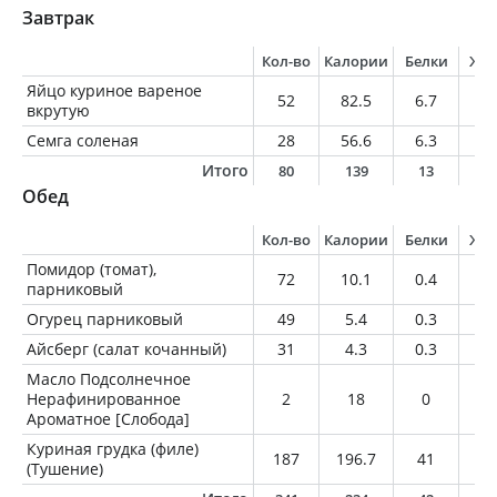
Завтрак
Кол-во
Калории
Белки
Жи
Яйцо куриное вареное
52
82.5
6.7
6
вкрутую
Семга соленая
28
56.6
6.3
3.
Итого
80
139
13
9
Обед
Кол-во
Калории
Белки
Жи
Помидор (томат),
72
10.1
0.4
0
парниковый
Огурец парниковый
49
5.4
0.3
0
Айсберг (салат кочанный)
31
4.3
0.3
0
Масло Подсолнечное
Нерафинированное
2
18
0
2
Ароматное [Слобода]
Куриная грудка (филе)
187
196.7
41
3.
(Тушение)