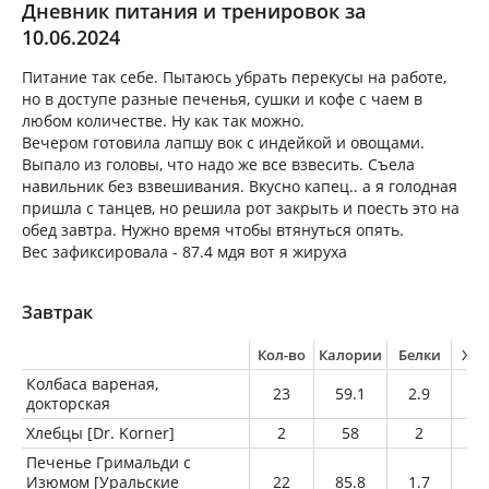
Дневник питания и тренировок за
10.06.2024
Питание так себе. Пытаюсь убрать перекусы на работе,
но в доступе разные печенья, сушки и кофе с чаем в
любом количестве. Ну как так можно.
Вечером готовила лапшу вок с индейкой и овощами.
Выпало из головы, что надо же все взвесить. Съела
навильник без взвешивания. Вкусно капец.. а я голодная
пришла с танцев, но решила рот закрыть и поесть это на
обед завтра. Нужно время чтобы втянуться опять.
Вес зафиксировала - 87.4 мдя вот я жируха
Завтрак
Кол-во
Калории
Белки
Жи
Колбаса вареная,
23
59.1
2.9
5.
докторская
Хлебцы [Dr. Korner]
2
58
2
0.
Печенье Гримальди с
Изюмом [Уральские
22
85.8
1.7
2.