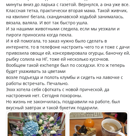
минуты вниз до ларька с газетой. Вернулся, а она уже все.
Классная тетка, практически вторая мама. Такой живчик,
на квилинг бегала, скандинавской ходьбой занималась,
вязала, валяла. И вот так быстро ушла.
И за нашими животными следила, если мы уезжали и
пироги приносила когда пекла.
И я ей помогала, то заказ нужно было сделать в
интернете, то в телефоне настроить чего то и тоже с дачи
привозила овощи ей, консервировала огурцы, баночку ей,
рыбку солила на НГ, тоже ей несколько кусочков.
Вообщем такой exchenge был по соседски. Кто ж теперь
будет ухаживать за цветами
возле подъезда и полоть клумбы и сидеть на лавочке с
работы встречать. Печально.
Эххх хотела себя сфоткать с новой прической, да
настроения нет. Сегодня похороны.
Но жизнь не закончилась, поздравили на работе, был
вкусный завтрак и такой букетик подарили.