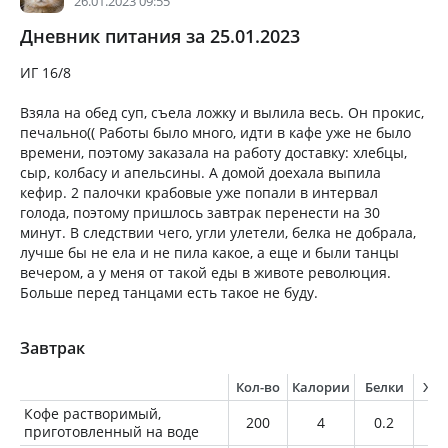
26.01.2023 09:55
Дневник питания за 25.01.2023
ИГ 16/8
Взяла на обед суп, съела ложку и вылила весь. Он прокис,
печально(( Работы было много, идти в кафе уже не было
времени, поэтому заказала на работу доставку: хлебцы,
сыр, колбасу и апельсины. А домой доехала выпила
кефир. 2 палочки крабовые уже попали в интервал
голода, поэтому пришлось завтрак перенести на 30
минут. В следствии чего, угли улетели, белка не добрала,
лучше бы не ела и не пила какое, а еще и были танцы
вечером, а у меня от такой еды в животе революция.
Больше перед танцами есть такое не буду.
Завтрак
Кол-во
Калории
Белки
Жи
Кофе растворимый,
200
4
0.2
0
приготовленный на воде