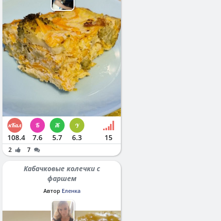
108.4
7.6
5.7
6.3
15
2
7
Кабачковые колечки с
фаршем
Автор
Еленка