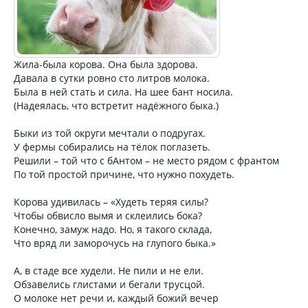
Жила-была корова. Она была здорова.
Давала в сутки ровно сто литров молока.
Была в ней стать и сила. На шее бант носила.
(Надеялась, что встретит надёжного быка.)
Быки из той округи мечтали о подругах.
У фермы собирались на тёлок поглазеть.
Решили – той что с бАнтом – не место рядом с франтом
По той простой причине, что нужно похудеть.
Корова удивилась – «Худеть теряя силы?
Чтобы обвисло вымя и склеились бока?
Конечно, замуж надо. Но, я такого склада,
Что вряд ли заморочусь на глупого быка.»
А, в стаде все худели. Не пили и не ели.
Обзавелись глистами и бегали трусцой.
О молоке нет речи и, каждый божий вечер