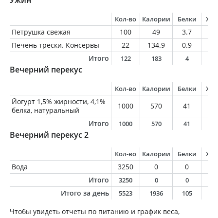
Ужин
Кол-во
Калории
Белки
Жи
Петрушка свежая
100
49
3.7
0.
Печень трески. Консервы
22
134.9
0.9
14
Итого
122
183
4
1
Вечерний перекус
Кол-во
Калории
Белки
Жи
Йогурт 1,5% жирности, 4,1%
1000
570
41
1
белка, натуральный
Итого
1000
570
41
1
Вечерний перекус 2
Кол-во
Калории
Белки
Жи
Вода
3250
0
0
0
Итого
3250
0
0
0
Итого за день
5523
1936
105
8
Чтобы увидеть отчеты по питанию и график веса,