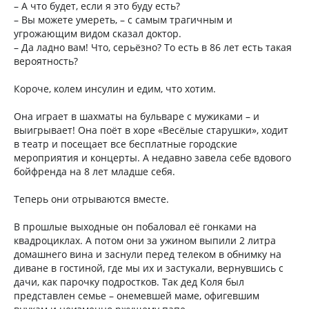
– А что будет, если я это буду есть?
– Вы можете умереть, – с самым трагичным и
угрожающим видом сказал доктор.
– Да ладно вам! Что, серьёзно? То есть в 86 лет есть такая
вероятность?
Короче, колем инсулин и едим, что хотим.
Она играет в шахматы на бульваре с мужиками – и
выигрывает! Она поёт в хоре «Весёлые старушки», ходит
в театр и посещает все бесплатные городские
мероприятия и концерты. А недавно завела себе вдового
бойфренда на 8 лет младше себя.
Теперь они отрываются вместе.
В прошлые выходные он побаловал её гонками на
квадроциклах. А потом они за ужином выпили 2 литра
домашнего вина и заснули перед телеком в обнимку на
диване в гостиной, где мы их и застукали, вернувшись с
дачи, как парочку подростков. Так дед Коля был
представлен семье – онемевшей маме, офигевшим