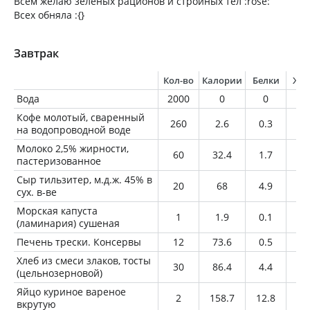
Всем желаю зеленых рационов и стройных тел :rose:
Всех обняла :{}
Завтрак
Кол-во
Калории
Белки
Жи
Вода
2000
0
0
0
Кофе молотый, сваренный
260
2.6
0.3
0.
на водопроводной воде
Молоко 2,5% жирности,
60
32.4
1.7
1.
пастеризованное
Сыр тильзитер, м.д.ж. 45% в
20
68
4.9
5.
сух. в-ве
Морская капуста
1
1.9
0.1
0
(ламинария) сушеная
Печень трески. Консервы
12
73.6
0.5
7.
Хлеб из смеси злаков, тосты
30
86.4
4.4
1.
(цельнозерновой)
Яйцо куриное вареное
2
158.7
12.8
11
вкрутую