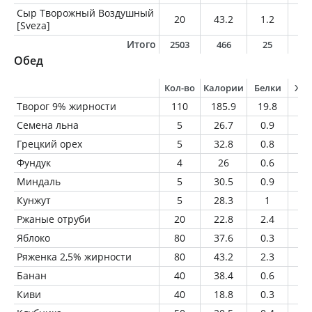
Сыр Творожный Воздушный
20
43.2
1.2
4
[Sveza]
Итого
2503
466
25
3
Обед
Кол-во
Калории
Белки
Жи
Творог 9% жирности
110
185.9
19.8
9.
Семена льна
5
26.7
0.9
2.
Грецкий орех
5
32.8
0.8
3
Фундук
4
26
0.6
2.
Миндаль
5
30.5
0.9
2.
Кунжут
5
28.3
1
2.
Ржаные отруби
20
22.8
2.4
0.
Яблоко
80
37.6
0.3
0.
Ряженка 2,5% жирности
80
43.2
2.3
2
Банан
40
38.4
0.6
0.
Киви
40
18.8
0.3
0.