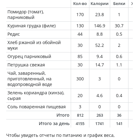
Кол-во
Калории
Белки
Жи
Помидор (томат),
170
23.8
1
0
парниковый
Куриная грудка (филе)
130
146.9
30.7
2.
Редис
44
8.8
0.5
0
Хлеб ржаной из обойной
30
52.2
2
0.
муки
Огурец парниковый
85
9.4
0.6
0.
Петрушка свежая
30
14.7
1.1
0.
Чай, заваренный,
приготовленный, на
300
3
0
0
водопроводной воде
Зелень кориандра (кинза),
20
4.6
0.4
0.
сырая
Соль поваренная пищевая
3
0
0
0
Итого
812
263
36
3
Итого за день
4155
1741
141
7
Чтобы увидеть отчеты по питанию и график веса,