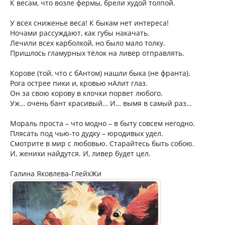
К весам, что возле фермы, брели худой толпой.
У всех сниженье веса! К быкам нет интереса!
Ночами рассуждают, как губы накачать.
Лечили всех карболкой, но было мало толку.
Пришлось гламурных тёлок на ливер отправлять.
Корове (той, что с бАнтом) нашли быка (не франта).
Рога острее пики и, кровью нАлит глаз.
Он за свою корову в клочки порвет любого.
Уж… очень бант красивый… И… вымя в самый раз…
Мораль проста – что модно – в быту совсем негодно.
Плясать под чью-то дудку – юродивых удел.
Смотрите в мир с любовью. Старайтесь быть собою.
И, женихи найдутся. И, ливер будет цел.
Галина Яковлева-ГлейхЖи