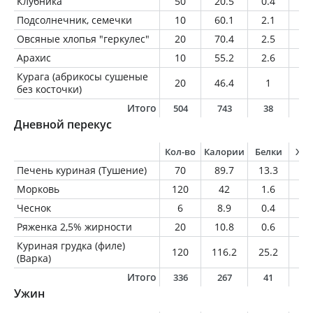
Клубника
50
20.5
0.4
0.
Подсолнечник, семечки
10
60.1
2.1
5.
Овсяные хлопья "геркулес"
20
70.4
2.5
1.
Арахис
10
55.2
2.6
4.
Курага (абрикосы сушеные
20
46.4
1
0.
без косточки)
Итого
504
743
38
3
Дневной перекус
Кол-во
Калории
Белки
Жи
Печень куриная (Тушение)
70
89.7
13.3
3.
Морковь
120
42
1.6
0.
Чеснок
6
8.9
0.4
0
Ряженка 2,5% жирности
20
10.8
0.6
0.
Куриная грудка (филе)
120
116.2
25.2
1.
(Варка)
Итого
336
267
41
6
Ужин