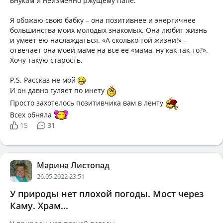
внукам и неизменно ржущему папе.
Я обожаю свою бабку – она позитивнее и энергичнее
большинства моих молодых знакомых. Она любит жизнь
и умеет ею наслаждаться. «А сколько той жизни!» –
отвечает она моей маме на все её «мама, ну как так-то?».
Хочу такую старость.
P.S. Рассказ не мой
И он давно гуляет по инету
Просто захотелось позитивчика вам в ленту
Всех обняла
15
31
Марина Листопад
26.05.2022 23:51
У природы нет плохой погоды. Мост через
Каму. Храм...