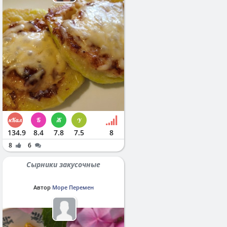
134.9
8.4
7.8
7.5
8
8
6
Сырники закусочные
Автор
Море Перемен