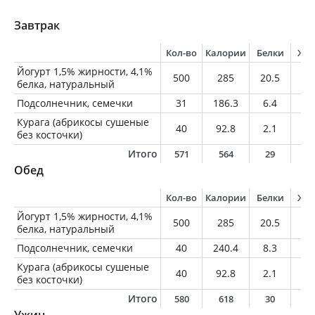
Завтрак
Кол-во
Калории
Белки
Жи
Йогурт 1,5% жирности, 4,1%
500
285
20.5
7.
белка, натуральный
Подсолнечник, семечки
31
186.3
6.4
16
Курага (абрикосы сушеные
40
92.8
2.1
0.
без косточки)
Итого
571
564
29
2
Обед
Кол-во
Калории
Белки
Жи
Йогурт 1,5% жирности, 4,1%
500
285
20.5
7.
белка, натуральный
Подсолнечник, семечки
40
240.4
8.3
21
Курага (абрикосы сушеные
40
92.8
2.1
0.
без косточки)
Итого
580
618
30
2